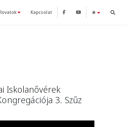
Rovatok
Kapcsolat
ai Iskolanővérek
 Kongregációja 3. Szűz