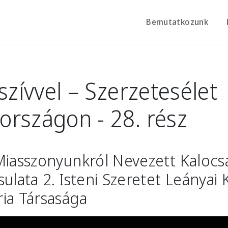
Bemutatkozunk
 szívvel – Szerzetesélet
rszágon - 28. rész
Miasszonyunkról Nevezett Kalocs
sulata 2. Isteni Szeretet Leányai
ia Társasága