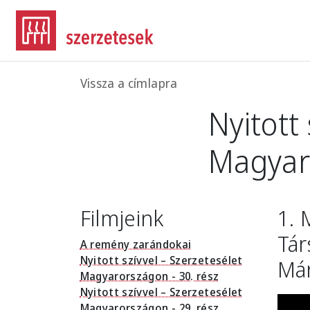
Ugrás a tartalomra
Morzsa
Vissza a címlapra
Nyitott
Magyaro
Filmjeink
1. 
Tár
A remény zarándokai
Nyitott szívvel – Szerzetesélet
Már
Magyarországon - 30. rész
Nyitott szívvel – Szerzetesélet
Magyarországon - 29. rész