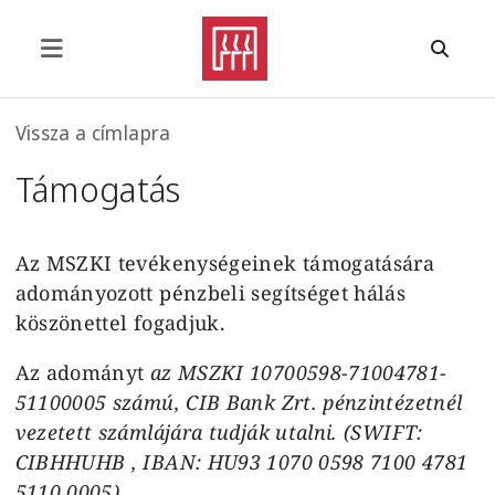
Ugrás a tartalomra
Morzsa
Vissza a címlapra
Támogatás
Az MSZKI tevékenységeinek támogatására
adományozott pénzbeli segítséget hálás
köszönettel fogadjuk.
Az adományt
az MSZKI
10700598-71004781-
51100005
számú, CIB Bank Zrt. pénzintézetnél
vezetett számlájára tudják utalni. (SWIFT:
CIBHHUHB , IBAN: HU93 1070 0598 7100 4781
5110 0005)