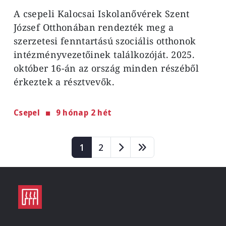
A csepeli
Kalocsai Iskolanővérek Szent
József Otthonában rendezték meg a
szerzetesi fenntartású szociális otthonok
intézményvezetőinek találkozóját. 2025.
október 16-án az ország minden részéből
érkeztek a résztvevők.
Csepel
9 hónap 2 hét
Oldalszámozás
Page
Page
1
2