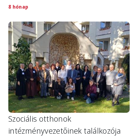
8 hónap
Image
Szociális otthonok
intézményvezetőinek találkozója