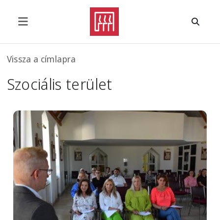
Ugrás a tartalomra
Morzsa
Vissza a címlapra
Szociális terület
Image