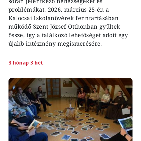
során jelentkező nehézségeket és
problémákat. 2026. március 25-én a
Kalocsai Iskolanővérek fenntartásában
működő Szent József Otthonban gyűltek
össze, így a találkozó lehetőséget adott egy
újabb intézmény megismerésére.
3 hónap 3 hét
Image