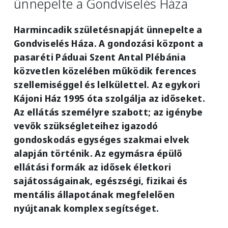
ünnepelte a Gondviselés Háza
Harmincadik születésnapját ünnepelte a
Gondviselés Háza. A gondozási központ a
pasaréti Páduai Szent Antal Plébánia
közvetlen közelében működik ferences
szellemiséggel és lelkülettel. Az egykori
Kájoni Ház 1995 óta szolgálja az időseket.
Az ellátás személyre szabott; az igénybe
vevők szükségleteihez igazodó
gondoskodás egységes szakmai elvek
alapján történik. Az egymásra épülő
ellátási formák az idősek életkori
sajátosságainak, egészségi, fizikai és
mentális állapotának megfelelően
nyújtanak komplex segítséget.