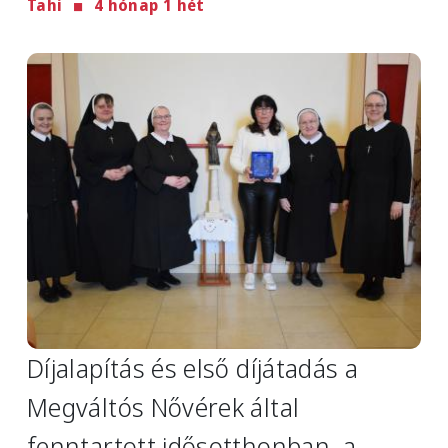
Tahi
4 hónap 1 hét
Image
Díjalapítás és első díjátadás a
Megváltós Nővérek által
fenntartott idősotthonban, a