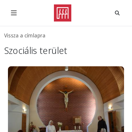
Ugrás a tartalomra
Morzsa
Vissza a címlapra
Szociális terület
Image