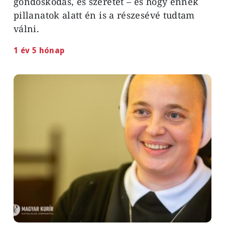
gondoskodás, és szeretet – és hogy ennek
pillanatok alatt én is a részesévé tudtam
válni.
1 év 5 hónap
Image