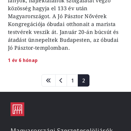
lányok, hajléktalanok szolgálatát végző
közösség hagyja el 133 év után
Magyarországot. A Jó Pásztor Nővérek
Kongregációja óbudai otthonait a marista
testvérek veszik át. Január 20-án búcsút és
átadást ünnepeltek Budapesten, az óbudai
Jó Pásztor-templomban.
1 év 6 hónap
Oldalszámozás
Page
Page
1
2
Magyarországi Szerzeteselöljárók