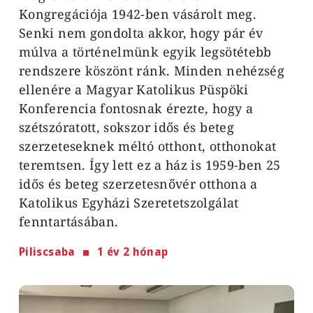
Kongregációja 1942-ben vásárolt meg.
Senki nem gondolta akkor, hogy pár év
múlva a történelmünk egyik legsötétebb
rendszere köszönt ránk. Minden nehézség
ellenére a Magyar Katolikus Püspöki
Konferencia fontosnak érezte, hogy a
szétszóratott, sokszor idős és beteg
szerzeteseknek méltó otthont, otthonokat
teremtsen. Így lett ez a ház is 1959-ben 25
idős és beteg szerzetesnővér otthona a
Katolikus Egyházi Szeretetszolgálat
fenntartásában.
Piliscsaba
1 év 2 hónap
Image