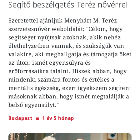
Segítő beszélgetés Teréz nővérrel
Szeretettel ajánljuk Menyhárt M. Teréz
szerzetesnővér weboldalát: "Célom, hogy
segítséget nyújtsak azoknak, akik nehéz
élethelyzetben vannak, és szükségük van
valakire, aki meghallgatja és támogatja őket
az úton: ismét egyensúlyra és
erőforrásaikra találni. Hiszek abban, hogy
mindenki számára fontos és értékes a
mentális egészség, ezért igyekszem segíteni
másoknak abban, hogy ismét megtalálják a
belső egyensúlyt."
Budapest
1 év 5 hónap
Image