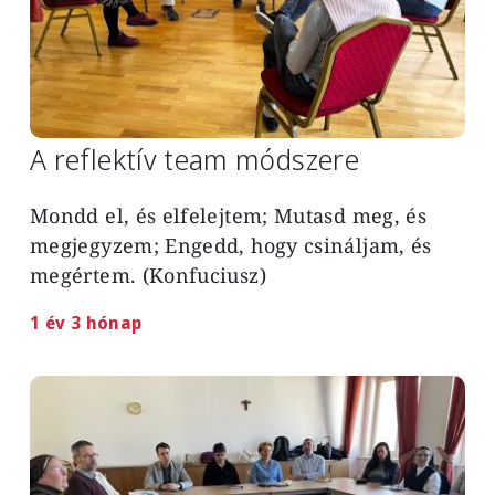
A reflektív team módszere
Mondd el, és elfelejtem; Mutasd meg, és
megjegyzem; Engedd, hogy csináljam, és
megértem. (Konfuciusz)
1 év 3 hónap
Image