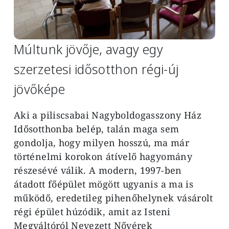
Múltunk jövője, avagy egy
szerzetesi idősotthon régi-új
jövőképe
Aki a piliscsabai Nagyboldogasszony Ház
Idősotthonba belép, talán maga sem
gondolja, hogy milyen hosszú, ma már
történelmi korokon átívelő hagyomány
részesévé válik. A modern, 1997-ben
átadott főépület mögött ugyanis a ma is
működő, eredetileg pihenőhelynek vásárolt
régi épület húzódik, amit az Isteni
Megváltóról Nevezett Nővérek