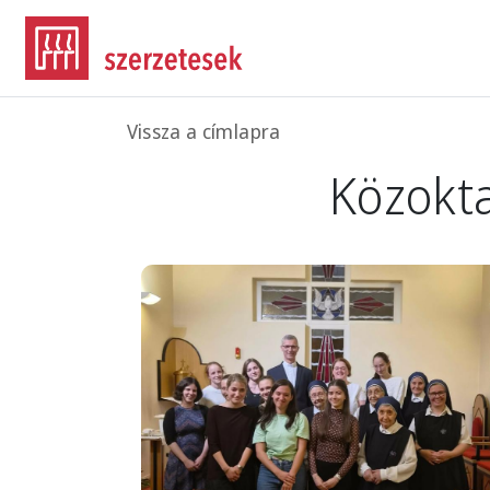
Ugrás a tartalomra
Morzsa
Vissza a címlapra
Közokta
Image