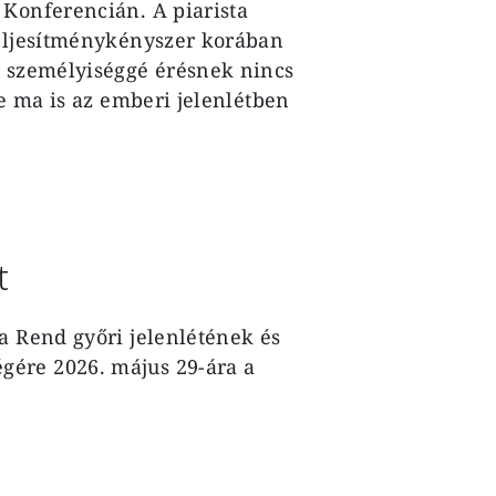
Konferencián. A piarista
teljesítménykényszer korában
a személyiséggé érésnek nincs
ge ma is az emberi jelenlétben
t
a Rend győri jelenlétének és
ére 2026. május 29-ára a