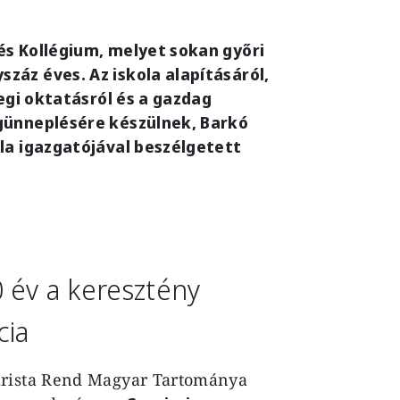
és Kollégium, melyet sokan győri
áz éves. Az iskola alapításáról,
legi oktatásról és a gazdag
günneplésére készülnek, Barkó
la igazgatójával beszélgetett
 év a keresztény
cia
arista Rend Magyar Tartománya