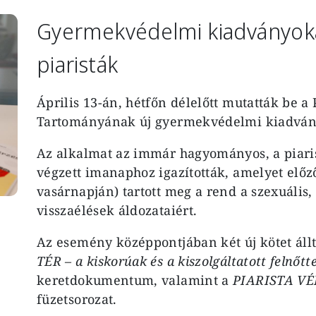
Gyermekvédelmi kiadványoka
piaristák
Április 13-án, hétfőn délelőtt mutatták be a
Tartományának új gyermekvédelmi kiadván
Az alkalmat az immár hagyományos, a piaris
végzett imanaphoz igazították, amelyet előz
vasárnapján) tartott meg a rend a szexuális,
visszaélések áldozataiért.
Az esemény középpontjában két új kötet állt
TÉR – a kiskorúak és a kiszolgáltatott felnőt
keretdokumentum, valamint a
PIARISTA V
füzetsorozat.