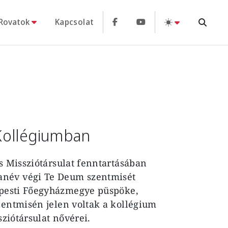
Rovatok
Kapcsolat
Kollégiumban
is Missziótársulat fenntartásában
anév végi Te Deum szentmisét
pesti Főegyházmegye püspöke,
zentmisén jelen voltak a kollégium
sziótársulat nővérei.