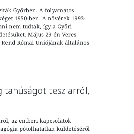
olyiták Győrben. A folyamatos
 véget 1950-ben. A nővérek 1993-
ani nem tudtak, így a Győri
detésüket. Május 29-én Veres
 Rend Római Uniójának általános
 tanúságot tesz arról,
ról, az emberi kapcsolatok
agógia pótolhatatlan küldetéséről