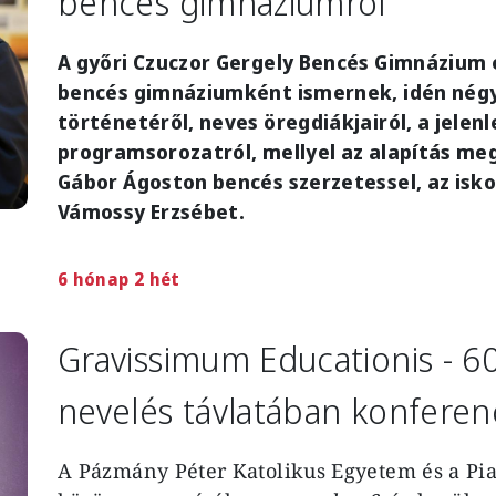
bencés gimnáziumról
A győri Czuczor Gergely Bencés Gimnázium 
bencés gimnáziumként ismernek, idén négysz
történetéről, neves öregdiákjairól, a jelen
programsorozatról, mellyel az alapítás me
Gábor Ágoston bencés szerzetessel, az isko
Vámossy Erzsébet.
6 hónap 2 hét
Gravissimum Educationis - 60
nevelés távlatában konferen
A Pázmány Péter Katolikus Egyetem és a Pi