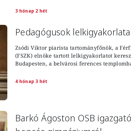
3 hónap 2 hét
Pedagógusok lelkigyakorlat
Zsódi Viktor piarista tartományfőnök, a Férf
(FSZK) elnöke tartott lelkigyakorlatot ker
Budapesten, a belvárosi ferences templomban
4 hónap 3 hét
Barkó Ágoston OSB igazgató 