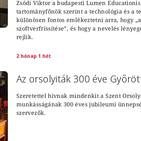
Zsódi Viktor
a budapesti Lumen Educationis 
tartományfőnök szerint a technológia és a 
különösen fontos emlékeztetni arra, hogy „
szoftverfrissítése”, és hogy a nevelés lénye
rejlik.
2 hónap 1 hét
Az orsolyiták 300 éve Győröt
Szeretettel hívnak mindenkit a Szent Orsoly
munkásságának 300 éves jubileumi ünnepség
szervezők.