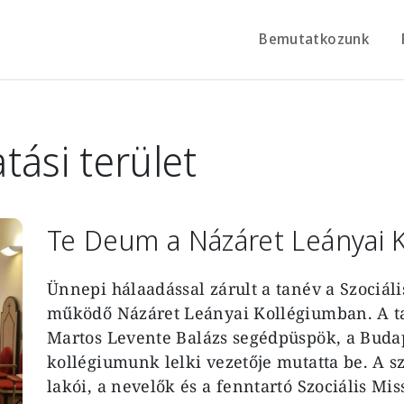
Bemutatkozunk
tási terület
Te Deum a Názáret Leányai 
Ünnepi hálaadással zárult a tanév a Szociál
működő Názáret Leányai Kollégiumban. A t
Martos Levente
Balázs segédpüspök, a Buda
kollégiumunk lelki vezetője mutatta be. A s
lakói, a nevelők és a fenntartó Szociális Mis