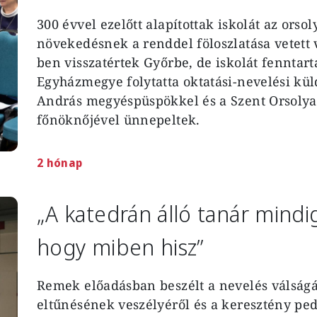
300 évvel ezelőtt alapítottak iskolát az ors
növekedésnek a renddel föloszlatása vetett
ben visszatértek Győrbe, de iskolát fenntart
Egyházmegye folytatta oktatási-nevelési kül
András megyéspüspökkel és a Szent Orsolya
főnöknőjével ünnepeltek.
2 hónap
„A katedrán álló tanár mindig
hogy miben hisz”
Remek előadásban beszélt a nevelés válságá
eltűnésének veszélyéről és a keresztény ped