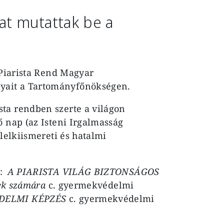
t mutattak be a
 Piarista Rend Magyar
yait a Tartományfőnökségen.
ta rendben szerte a világon
ő nap (az Isteni Irgalmasság
 lelkiismereti és hatalmi
:
A PIARISTA VILÁG BIZTONSÁGOS
tek számára
c. gyermekvédelmi
ÉDELMI KÉPZÉS
c. gyermekvédelmi