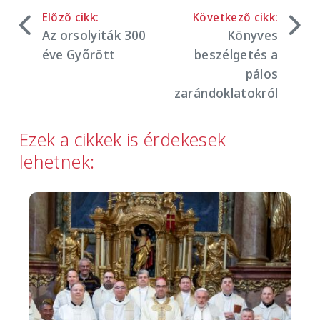
Előző cikk:
Következő cikk:
Az orsolyiták 300
Könyves
éve Győrött
beszélgetés a
pálos
zarándoklatokról
Ezek a cikkek is érdekesek
lehetnek:
Image