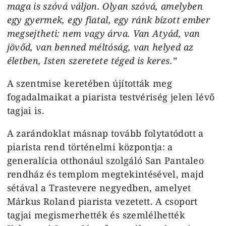
maga is szóvá váljon. Olyan szóvá, amelyben
egy gyermek, egy fiatal, egy ránk bízott ember
megsejtheti: nem vagy árva. Van Atyád, van
jövőd, van benned méltóság, van helyed az
életben, Isten szeretete téged is keres.”
A szentmise keretében újították meg
fogadalmaikat a piarista testvériség jelen lévő
tagjai is.
A zarándoklat másnap tovább folytatódott a
piarista rend történelmi központja: a
generalícia otthonául szolgáló San Pantaleo
rendház és templom megtekintésével, majd
sétával a Trastevere negyedben, amelyet
Márkus Roland piarista vezetett. A csoport
tagjai megismerhették és szemlélhették