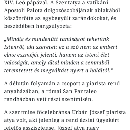
XIV. Leó pápával. A Szentatya a vatikáni
Apostoli Palota dolgozószobájának ablakából
köszöntötte az egybegyűlt zarándokokat, és
beszédében hangsúlyozta:
„Mindig és mindenütt tanúságot tehetünk
Istenről, aki szeretet: ez a szó nem az emberi
elme eszméjét jelenti, hanem az isteni élet
valóságát, amely által minden a semmiből
teremtetett és megváltást nyert a haláltól.”
A délután folyamán a csoport a piarista rend
anyaházában, a római San Pantaleo
rendházban vett részt szentmisén.
A szentmise főcelebránsa Urbán József piarista
atya volt, aki jelenleg a rend ázsiai ügyekért
felelős asszisztense. József atya nagy