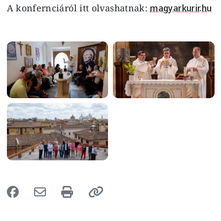
A konfernciáról itt olvashatnak:
magyarkurir.hu
Image
Image
Image