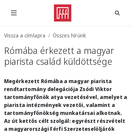
Ugrás a tartalomra
Morzsa
Vissza a címlapra
Összes hírünk
Rómába érkezett a magyar
piarista család küldöttsége
Megérkezett Rómába a magyar piarista
rendtartomány delegációja Zsódi Viktor
tartományfőnök atya vezetésével, amelyet a
piarista intézmények vezetői, valamint a
tartományfőnökség munkatársai alkotnak.
Az út kettős célt szolgál: egyrészt részvételt
a magyarországi Férfi Szerzeteselöljárók