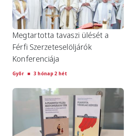
Megtartotta tavaszi ülését a
Férfi Szerzeteselöljárók
Konferenciája
Győr
3 hónap 2 hét
Image