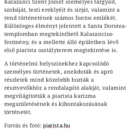
Kalazanci Szent József személyes tárgyait,
szobáját, testi ereklyéit és sírját, valamint a
rend történetének számos fontos emlékét.
Különleges élményt jelentett a Santa Dorotea-
templomban megtekinthető Kalazancius-
festmény, és a mellette álló épületben lévő
első piarista osztályterem megtekintése is.
A történelmi helyszínekhez kapcsolódó
személyes történetek, anekdoták és apró
részletek mind közelebb hozták a
résztvevőkhöz a rendalapító alakját, valamint
megvilágították a piarista karizma
megszületésének és kibontakozásának
történetét.
Forrás és fotó:
piarista.hu