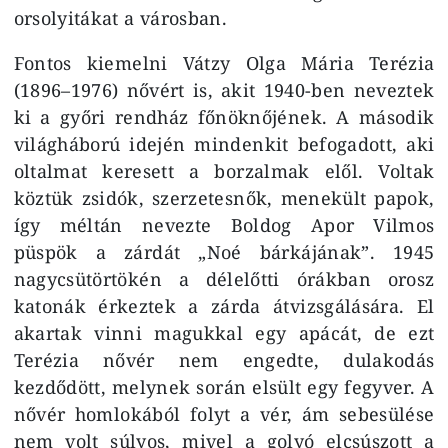
orsolyitákat a városban.
Fontos kiemelni Vátzy Olga Mária Terézia
(1896–1976) nővért is, akit 1940-ben neveztek
ki a győri rendház főnöknőjének. A második
világháború idején mindenkit befogadott, aki
oltalmat keresett a borzalmak elől. Voltak
köztük zsidók, szerzetesnők, menekült papok,
így méltán nevezte Boldog Apor Vilmos
püspök a zárdát „Noé bárkájának”. 1945
nagycsütörtökén a délelőtti órákban orosz
katonák érkeztek a zárda átvizsgálására. El
akartak vinni magukkal egy apácát, de ezt
Terézia nővér nem engedte, dulakodás
kezdődött, melynek során elsült egy fegyver. A
nővér homlokából folyt a vér, ám sebesülése
nem volt súlyos, mivel a golyó elcsúszott a