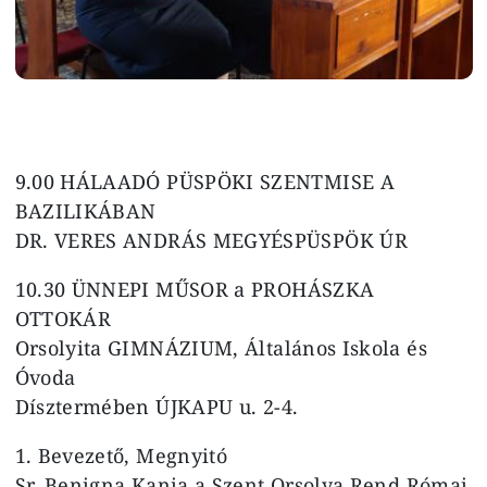
9.00 HÁLAADÓ PÜSPÖKI SZENTMISE A
BAZILIKÁBAN
DR. VERES ANDRÁS MEGYÉSPÜSPÖK ÚR
10.30 ÜNNEPI MŰSOR a PROHÁSZKA
OTTOKÁR
Orsolyita GIMNÁZIUM, Általános Iskola és
Óvoda
Dísztermében ÚJKAPU u. 2-4.
1. Bevezető, Megnyitó
Sr. Benigna Kania a Szent Orsolya Rend Római