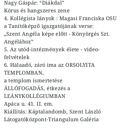
Nagy Gáspár: “Diákdal”
Kórus és hangszeres zene
4. Kollégista lányok : Magasi Franciska OSU
a Tanítóképző igazgatójának verse:
„Szent Angéla képe előtt - Könyörgés Szt.
Angélához”
5. Az utód-intézmények élete - video-
felvételek
6. Hálaadó, záró ima az ORSOLYITA
TEMPLOMBAN,
a templom ismertetése
ÁLLÓFOGADÁS, étkezés a
LEÁNYKOLLÉGIUMBAN
Apáca u. 41. II. em.
Kiállítás: Káptalandomb, Szent László
Látogatóközpont-Triangulum Galéria