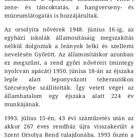
zene- és táncoktatás, a hangverseny- és
múzeumlátogatás is hozzájárultak.
Az orsolyita nővérek 1948. június 16-ig, az
egyházi iskolák államosításáig megszakítás
nélkül dolgoztak a leányok lelki és szellemi
nevelésén Győrött. Az államosításkor azonban
ez megszűnt, a rend győri nővéreit (mintegy
nyolcvan apácát) 1950. június 18-án az éjszaka
leple alatt leponyvázott teherautókon
Szécsénybe szállították. Így vetett véget az
államhatalom egy éjszaka alatt 224 év
munkájának.
1993. július 15-én, 43 évi száműzetés után az
akkor 267 éves rendház újra visszakerült a
Szent Orsolya Rend tulajdonába. 1993 őszén a