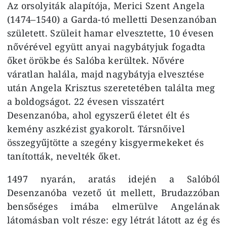
Az orsolyiták alapítója, Merici Szent Angela
(1474–1540) a Garda-tó melletti Desenzanóban
született. Szüleit hamar elvesztette, 10 évesen
nővérével együtt anyai nagybátyjuk fogadta
őket örökbe és Salóba kerültek. Nővére
váratlan halála, majd nagybátyja elvesztése
után Angela Krisztus szeretetében találta meg
a boldogságot. 22 évesen visszatért
Desenzanóba, ahol egyszerű életet élt és
kemény aszkézist gyakorolt. Társnőivel
összegyűjtötte a szegény kisgyermekeket és
tanították, nevelték őket.
1497 nyarán, aratás idején a Salóból
Desenzanóba vezető út mellett, Brudazzóban
bensőséges imába elmerülve Angelának
látomásban volt része: egy létrát látott az ég és