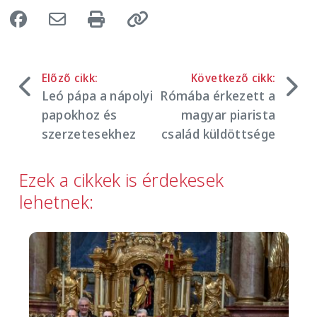
Előző cikk:
Következő cikk:
Leó pápa a nápolyi
Rómába érkezett a
papokhoz és
magyar piarista
szerzetesekhez
család küldöttsége
Ezek a cikkek is érdekesek
lehetnek:
Image