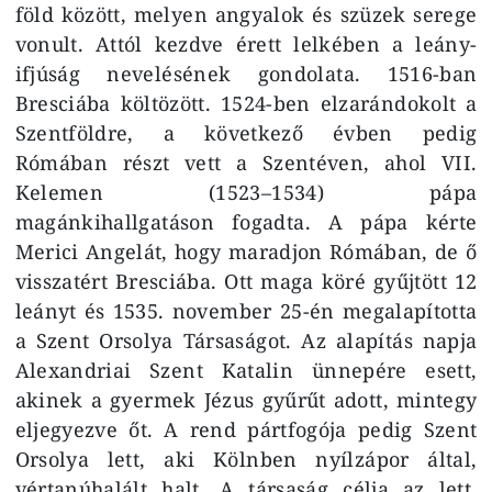
föld között, melyen angyalok és szüzek serege
vonult. Attól kezdve érett lelkében a leány-
ifjúság nevelésének gondolata. 1516-ban
Bresciába költözött. 1524-ben elzarándokolt a
Szentföldre, a következő évben pedig
Rómában részt vett a Szentéven, ahol VII.
Kelemen (1523–1534) pápa
magánkihallgatáson fogadta. A pápa kérte
Merici Angelát, hogy maradjon Rómában, de ő
visszatért Bresciába. Ott maga köré gyűjtött 12
leányt és 1535. november 25-én megalapította
a Szent Orsolya Társaságot. Az alapítás napja
Alexandriai Szent Katalin ünnepére esett,
akinek a gyermek Jézus gyűrűt adott, mintegy
eljegyezve őt. A rend pártfogója pedig Szent
Orsolya lett, aki Kölnben nyílzápor által,
vértanúhalált halt. A társaság célja az lett,