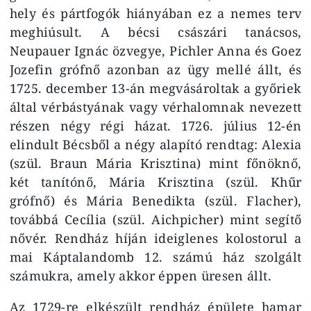
hely és pártfogók hiányában ez a nemes terv
meghiúsult. A bécsi császári tanácsos,
Neupauer Ignác özvegye, Pichler Anna és Goez
Jozefin grófnő azonban az ügy mellé állt, és
1725. december 13-án megvásároltak a győriek
által vérbástyának vagy vérhalomnak nevezett
részen négy régi házat. 1726. július 12-én
elindult Bécsből a négy alapító rendtag: Alexia
(szül. Braun Mária Krisztina) mint főnöknő,
két tanítónő, Mária Krisztina (szül. Khűr
grófnő) és Mária Benedikta (szül. Flacher),
továbbá Cecília (szül. Aichpicher) mint segítő
nővér. Rendház híján ideiglenes kolostorul a
mai Káptalandomb 12. számú ház szolgált
számukra, amely akkor éppen üresen állt.
Az 1729-re elkészült rendház épülete hamar