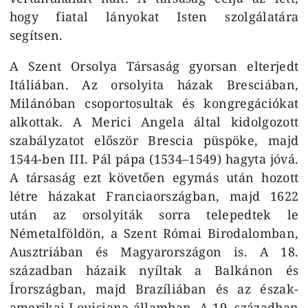
hogy fiatal lányokat Isten szolgálatára
segítsen.
A Szent Orsolya Társaság gyorsan elterjedt
Itáliában. Az orsolyita házak Bresciában,
Milánóban csoportosultak és kongregációkat
alkottak. A Merici Angela által kidolgozott
szabályzatot először Brescia püspöke, majd
1544-ben III. Pál pápa (1534–1549) hagyta jóvá.
A társaság ezt követően egymás után hozott
létre házakat Franciaországban, majd 1622
után az orsolyiták sorra telepedtek le
Németalföldön, a Szent Római Birodalomban,
Ausztriában és Magyarországon is. A 18.
században házaik nyíltak a Balkánon és
Írországban, majd Brazíliában és az észak-
amerikai Louisiana államban. A 19. században