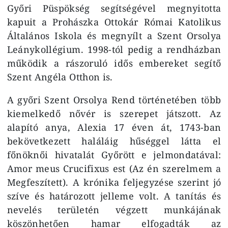
Győri Püspökség segítségével megnyitotta
kapuit a Prohászka Ottokár Római Katolikus
Általános Iskola és megnyílt a Szent Orsolya
Leánykollégium. 1998-tól pedig a rendházban
működik a rászoruló idős embereket segítő
Szent Angéla Otthon is.
A győri Szent Orsolya Rend történetében több
kiemelkedő nővér is szerepet játszott. Az
alapító anya, Alexia 17 éven át, 1743-ban
bekövetkezett haláláig hűséggel látta el
főnöknői hivatalát Győrött e jelmondatával:
Amor meus Crucifixus est (Az én szerelmem a
Megfeszített). A krónika feljegyzése szerint jó
szíve és határozott jelleme volt. A tanítás és
nevelés területén végzett munkájának
köszönhetően hamar elfogadták az