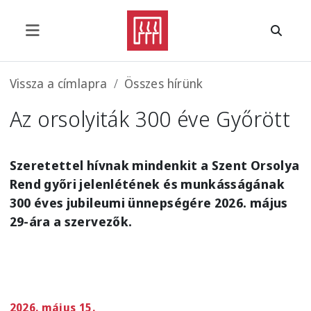
Ugrás a tartalomra
Morzsa
Vissza a címlapra
Összes hírünk
Az orsolyiták 300 éve Győrött
Szeretettel hívnak mindenkit a Szent Orsolya
Rend győri jelenlétének és munkásságának
300 éves jubileumi ünnepségére 2026. május
29-ára a szervezők.
2026. május 15.