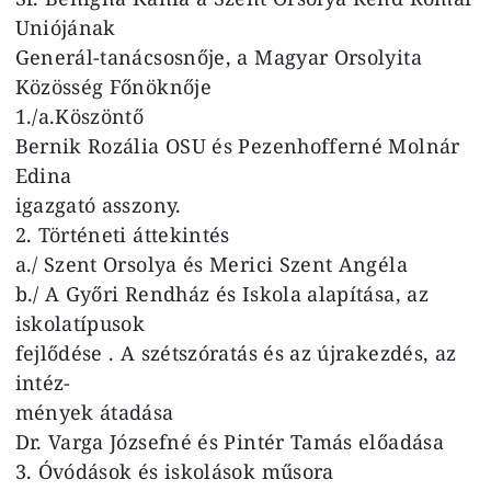
Uniójának
Generál-tanácsosnője, a Magyar Orsolyita
Közösség Főnöknője
1./a.Köszöntő
Bernik Rozália OSU és Pezenhofferné Molnár
Edina
igazgató asszony.
2. Történeti áttekintés
a./ Szent Orsolya és Merici Szent Angéla
b./ A Győri Rendház és Iskola alapítása, az
iskolatípusok
fejlődése . A szétszóratás és az újrakezdés, az
intéz-
mények átadása
Dr. Varga Józsefné és Pintér Tamás előadása
3. Óvódások és iskolások műsora