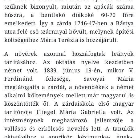
szűknek bizonyult, miután az apácák száma
húszra, a bentlakó diákoké 60-70 főre
emelkedett. Így a zárda 1746-47-ben a Bástya
utca felé eső szárnnyal bővült, melynek építési
költségeihez Mária Terézia is hozzájárult.
A nővérek azonnal hozzáfogtak leányok
tanításához. Az oktatás nyelve kezdetben
német volt. 1839. június 19-én, mikor V.
Ferdinánd felesége, Savoyai Mária
meglátogatta a zárdát, a növendékek a német
alkalmi költemények mellett már magyarul is
köszöntötték őt. A zárdaiskola első magyar
tanítónője Fliegel Mária Gabriella volt. Az
intézménynek meghatározó jellemzője a
vallásos és erkölcsös nevelés lett. A tanulók
oktatásához a sportkör, kézimunka-, ének-,