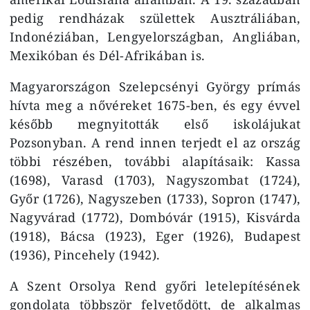
pedig rendházak születtek Ausztráliában,
Indonéziában, Lengyelországban, Angliában,
Mexikóban és Dél-Afrikában is.
Magyarországon Szelepcsényi György prímás
hívta meg a nővéreket 1675-ben, és egy évvel
később megnyitották első iskolájukat
Pozsonyban. A rend innen terjedt el az ország
többi részében, további alapításaik: Kassa
(1698), Varasd (1703), Nagyszombat (1724),
Győr (1726), Nagyszeben (1733), Sopron (1747),
Nagyvárad (1772), Dombóvár (1915), Kisvárda
(1918), Bácsa (1923), Eger (1926), Budapest
(1936), Pincehely (1942).
A Szent Orsolya Rend győri letelepítésének
gondolata többször felvetődött, de alkalmas