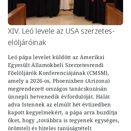
XIV. Leó levele az USA szerzetes-
elöljáróinak
Leó pápa levelet küldött az Amerikai
Egyesült Államokbeli Szerzetesrendi
Főelöljárók Konferenciájának (CMSM),
amely a 2026-os, Phoenixben (Arizona)
megrendezett országos tanácskozásán
ünnepli hetvenedik évfordulóját. Hálát
adva Istennek az elmúlt hét évtizedben
kapott kegyelmekért, a pápa arra buzdítja
őket, hogy „továbbra is tegyenek egységes,
örömteli és hiteles tanúságtételt