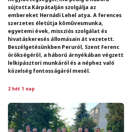
sújtotta Kárpátalján szolgálja az
embereket Hernádi Lehel atya. A ferences
szerzetes életútja kőművesmunka,
egyetemi évek, missziós szolgálat és
hivatáskeresés állomásain át vezetett.
Beszélgetésünkben Peruról, Szent Ferenc
örökségéről, a háború árnyékában végzett
lelkipásztori munkáról és a néphez való
közelség fontosságáról mesél.
2 hét 1 nap
Image