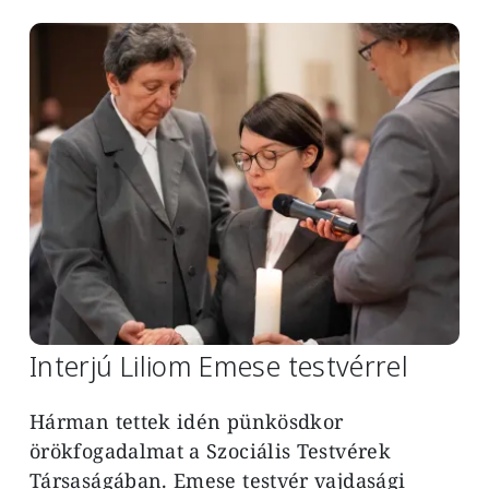
Image
Interjú Liliom Emese testvérrel
Hárman tettek idén pünkösdkor
örökfogadalmat a Szociális Testvérek
Társaságában. Emese testvér vajdasági