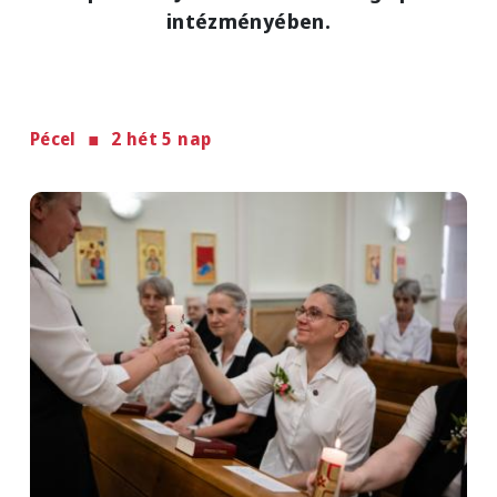
intézményében.
Pécel
2 hét 5 nap
Image