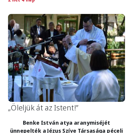
Image
„Öleljük át az Istent!”
Benke István atya aranymiséjét
ünnepelték a Jézus Szíve Társasága péceli