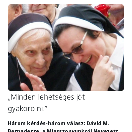
Image
„Minden lehetséges jót
gyakorolni.”
Három kérdés-három válasz:
Dávid M.
Bernadette, a Miasszonyunkról Nevezett