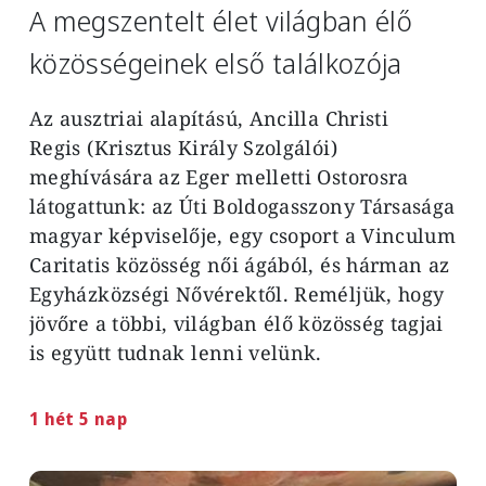
A megszentelt élet világban élő
közösségeinek első találkozója
Az ausztriai alapítású, Ancilla Christi
Regis
(Krisztus Király Szolgálói)
meghívására az Eger melletti Ostorosra
látogattunk:
az
Úti Boldogasszony Társasága
magyar képviselője,
egy csoport a Vinculum
Caritatis közösség női ágából, és hárman az
Egyházközségi Nővérektől. Reméljük, hogy
jövőre a többi, világban élő közösség tagjai
is
együtt tudnak lenni velünk.
1 hét 5 nap
Image