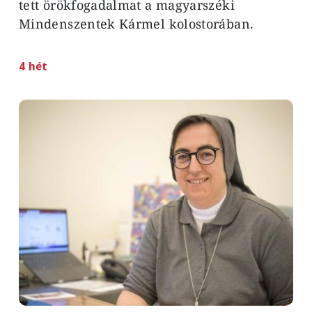
tett örökfogadalmat a
magyarszéki
Mindenszentek Kármel kolostorában.
4 hét
Image