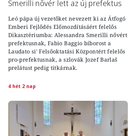
Smerilli nővér lett az új prefektus
Leó pápa új vezetőket nevezett ki az Átfogó
Emberi Fejlődés Előmozdításáért felelős
Dikasztériumba: Alessandra Smerilli nővért
prefektusnak, Fabio Baggio bíborost a
Laudato si' Felsőoktatási Központért felelős
pro-prefektusnak, a szlovák Jozef Barlaš
prelátust pedig titkárnak.
4 hét 2 nap
Image