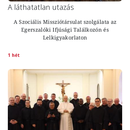
A láthatatlan utazás
A Szociális Missziótársulat szolgálata az
Egerszalóki Ifjúsági Találkozón és
Lelkigyakorlaton
1 hét
Image