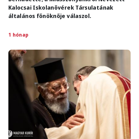
Kalocsai Iskolanővérek Társulatának
általános főnöknője válaszol.
1 hónap
Image