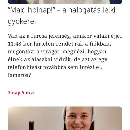
“Majd holnap!” – a halogatás lelki
gyökerei
Van az a furcsa jelenség, amikor valaki éjjel
11:48-kor hirtelen rendet rak a fiókban,
megöntözi a virágot, megnézi, hogyan
élnek az alaszkai vidrák, de azt az egy
telefonhívást továbbra sem intézi el.
Ismerős?
3 nap 5 óra
Image