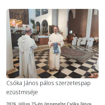
Image
Csóka János pálos szerzetespap
ezüstmiséje
2026. július 25-én ünnepelte Csóka János