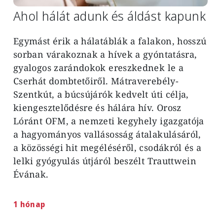
Ahol hálát adunk és áldást kapunk
Egymást érik a hálatáblák a falakon, hosszú
sorban várakoznak a hívek a gyóntatásra,
gyalogos zarándokok ereszkednek le a
Cserhát dombtetőiről. Mátraverebély-
Szentkút, a búcsújárók kedvelt úti célja,
kiengesztelődésre és hálára hív. Orosz
Lóránt OFM, a nemzeti kegyhely igazgatója
a hagyományos vallásosság átalakulásáról,
a közösségi hit megéléséről, csodákról és a
lelki gyógyulás útjáról beszélt Trauttwein
Évának.
1 hónap