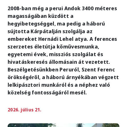
2008-ban még a perui Andok 3400 méteres
magasságában küzdött a
hegyibetegséggel, ma pedig a háború
sújtotta Kárpátalján szolgálja az
embereket Hernádi Lehel atya. A ferences
szerzetes életútja kőművesmunka,
egyetemi évek, missziós szolgálat és
hivatáskeresés állomásain át vezetett.
Beszélgetésünkben Peruról, Szent Ferenc
örökségéről, a háború árnyékában végzett
lelkipásztori munkáról és a néphez való
közelség fontosságáról mesél.
2026. július 21.
Image