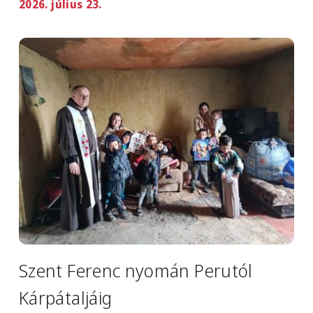
2026. július 23.
Image
Szent Ferenc nyomán Perutól
Kárpátaljáig