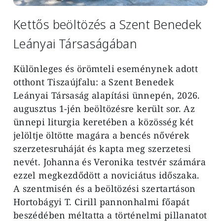
Kettős beöltözés a Szent Benedek
Leányai Társaságában
Különleges és örömteli eseménynek adott
otthont Tiszaújfalu: a Szent Benedek
Leányai Társaság alapítási ünnepén, 2026.
augusztus 1-jén beöltözésre került sor. Az
ünnepi liturgia keretében a közösség két
jelöltje öltötte magára a bencés nővérek
szerzetesruháját és kapta meg szerzetesi
nevét. Johanna és Veronika testvér számára
ezzel megkezdődött a noviciátus időszaka.
A szentmisén és a beöltözési szertartáson
Hortobágyi T. Cirill pannonhalmi főapát
beszédében méltatta a történelmi pillanatot