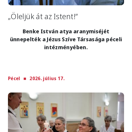
„Öleljük át az Istent!”
Benke István atya aranymiséjét
ünnepelték a Jézus Szíve Társasága péceli
intézményében.
Pécel
2026. július 17.
Image