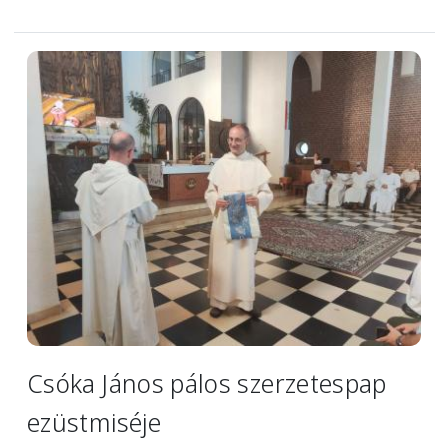
Image
Csóka János pálos szerzetespap
ezüstmiséje