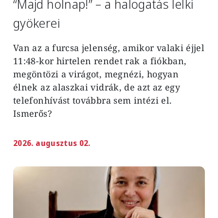
“Majd holnap!” – a halogatás lelki
gyökerei
Van az a furcsa jelenség, amikor valaki éjjel
11:48-kor hirtelen rendet rak a fiókban,
megöntözi a virágot, megnézi, hogyan
élnek az alaszkai vidrák, de azt az egy
telefonhívást továbbra sem intézi el.
Ismerős?
2026. augusztus 02.
Image