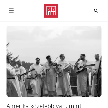
Ugrás a tartalomra
Image
Amerika közelebb van, mint