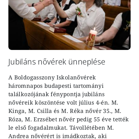
Jubiláns nővérek ünneplése
A Boldogasszony Iskolanővérek
háromnapos budapesti tartományi
találkozójának fénypontja jubiláns
nővéreik köszöntése volt július 4-én. M.
Kinga, M. Csilla és M. Réka nővér 35., M.
Róza, M. Erzsébet nővér pedig 55 éve tették
le első fogadalmukat. Távollétében M.
Andrea nővérért is imádkoztak, aki