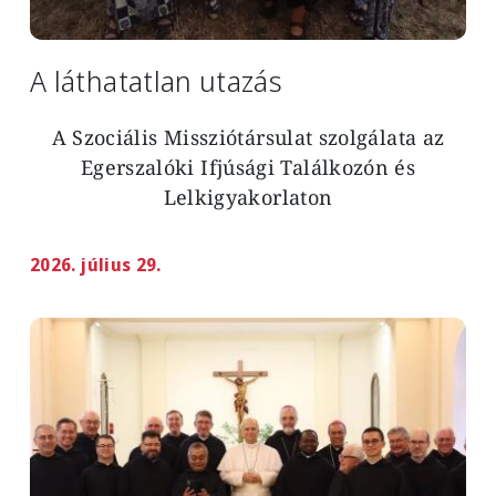
A láthatatlan utazás
A Szociális Missziótársulat szolgálata az
Egerszalóki Ifjúsági Találkozón és
Lelkigyakorlaton
2026. július 29.
Image