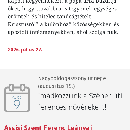
kapott kegyelmekért, a pápa arra buzdítja
őket, hogy „továbbra is tegyenek egységes,
örömteli és hiteles tanúságtételt
Krisztusról” a különböző közösségekben és
apostoli intézményekben, ahol szolgálnak.
2026. július 27.
Nagyboldogasszony ünnepe
(augusztus 15.)
Imádkozzunk a Széher úti
aug.
9
ferences nővérekért!
Assisi Szent Ferenc Leányai