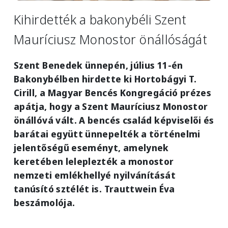
Kihirdették a bakonybéli Szent
Mauríciusz Monostor önállóságát
Szent Benedek ünnepén, július 11-én
Bakonybélben hirdette ki Hortobágyi T.
Cirill, a Magyar Bencés Kongregáció prézes
apátja, hogy a Szent Mauríciusz Monostor
önállóvá vált. A bencés család képviselői és
barátai együtt ünnepelték a történelmi
jelentőségű eseményt, amelynek
keretében leleplezték a monostor
nemzeti emlékhellyé nyilvánítását
tanúsító sztélét is. Trauttwein Éva
beszámolója.