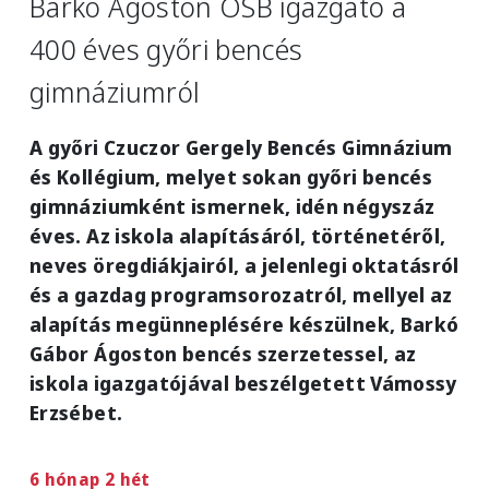
Barkó Ágoston OSB igazgató a
400 éves győri bencés
gimnáziumról
A győri Czuczor Gergely Bencés Gimnázium
és Kollégium, melyet sokan győri bencés
gimnáziumként ismernek, idén négyszáz
éves. Az iskola alapításáról, történetéről,
neves öregdiákjairól, a jelenlegi oktatásról
és a gazdag programsorozatról, mellyel az
alapítás megünneplésére készülnek, Barkó
Gábor Ágoston bencés szerzetessel, az
iskola igazgatójával beszélgetett Vámossy
Erzsébet.
6 hónap 2 hét