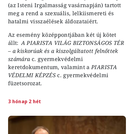
(az Isteni Irgalmasság vasárnapján) tartott
meg a rend a szexuális, lelkiismereti és
hatalmi visszaélések áldozataiért.
Az esemény középpontjában két új kötet
állt:
A PIARISTA VILÁG BIZTONSÁGOS TÉR
– a kiskorúak és a kiszolgáltatott felnőttek
számára
c. gyermekvédelmi
keretdokumentum, valamint a
PIARISTA
VÉDELMI KÉPZÉS
c. gyermekvédelmi
füzetsorozat.
3 hónap 2 hét
Image