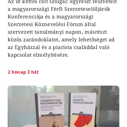
Az út kettős célt szolgál: egyrészt részvételt
a magyarországi Férfi Szerzeteselöljárók
Konferenciája és a magyarországi
Szerzetesi Köznevelési Fórum által
szervezett tanulmányi napon, másrészt
közös zarándoklatot, amely lehetőséget ad
az Egyházzal és a piarista családdal való
kapcsolat elmélyítésére.
2 hónap 3 hét
Image