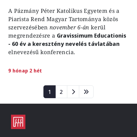
A Pázmány Péter Katolikus Egyetem és a
Piarista Rend Magyar Tartománya közös
szervezésében
november 6-án
kerül
megrendezésre a
Gravissimum Educationis
- 60 év a keresztény nevelés távlatában
elnevezésű konferencia.
9 hónap 2 hét
Oldalszámozás
Page
Page
1
2