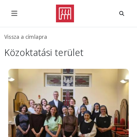
Ugrás a tartalomra
Morzsa
Vissza a címlapra
Közoktatási terület
Image