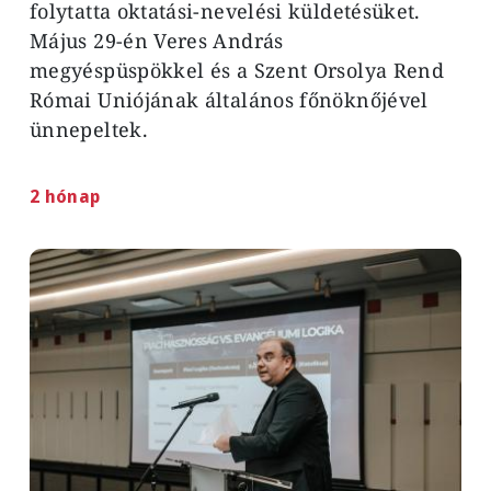
folytatta oktatási-nevelési küldetésüket.
Május 29-én Veres András
megyéspüspökkel és a Szent Orsolya Rend
Római Uniójának általános főnöknőjével
ünnepeltek.
2 hónap
Image