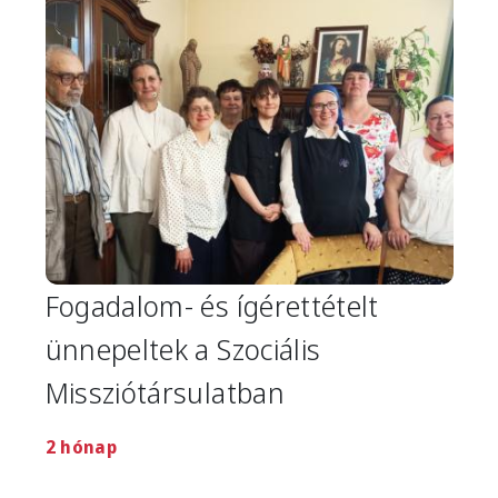
Fogadalom- és ígérettételt
ünnepeltek a Szociális
Missziótársulatban
2 hónap