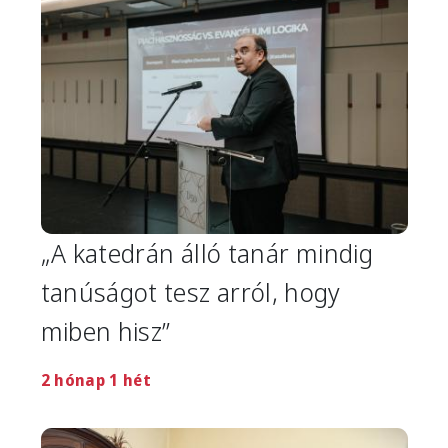
„A katedrán álló tanár mindig
tanúságot tesz arról, hogy
miben hisz”
2 hónap 1 hét
Image