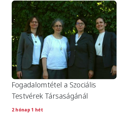
Image
Fogadalomtétel a Szociális
Testvérek Társaságánál
2 hónap 1 hét