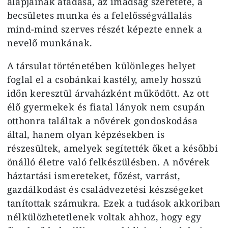
alapjainak átadása, az imádság szeretete, a
becsületes munka és a felelősségvállalás
mind-mind szerves részét képezte ennek a
nevelő munkának.
A társulat történetében különleges helyet
foglal el a csobánkai kastély, amely hosszú
időn keresztül árvaházként működött. Az ott
élő gyermekek és fiatal lányok nem csupán
otthonra találtak a nővérek gondoskodása
által, hanem olyan képzésekben is
részesültek, amelyek segítették őket a későbbi
önálló életre való felkészülésben. A nővérek
háztartási ismereteket, főzést, varrást,
gazdálkodást és családvezetési készségeket
tanítottak számukra. Ezek a tudások akkoriban
nélkülözhetetlenek voltak ahhoz, hogy egy