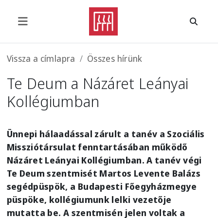
Ugrás a tartalomra
Morzsa
Vissza a címlapra
Összes hírünk
Te Deum a Názáret Leányai
Kollégiumban
Ünnepi hálaadással zárult a tanév a Szociális
Missziótársulat fenntartásában működő
Názáret Leányai Kollégiumban. A tanév végi
Te Deum szentmisét Martos Levente
Balázs
segédpüspök, a Budapesti Főegyházmegye
püspöke, kollégiumunk lelki vezetője
mutatta be. A szentmisén jelen voltak a