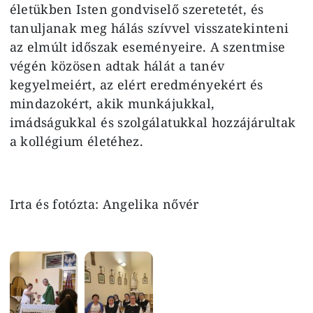
életükben Isten gondviselő szeretetét, és
tanuljanak meg hálás szívvel visszatekinteni
az elmúlt időszak eseményeire. A szentmise
végén közösen adtak hálát a tanév
kegyelmeiért, az elért eredményekért és
mindazokért, akik munkájukkal,
imádságukkal és szolgálatukkal hozzájárultak
a kollégium életéhez.
Irta és fotózta: Angelika nővér
Image
Image