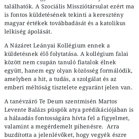
találhatók. A Szociális Missziótársulat ezért ma
is fontos küldetésének tekinti a keresztény
magyar értékek továbbadását és a katolikus
lelkiség ápolását.
A Názáret Leányai Kollégium ennek a
küldetésnek élő folytatása. A kollégium falai
között nem csupán tanuló fiatalok élnek
együtt, hanem egy olyan közösség formálódik,
amelyben a hit, a tudás, a szolgálat és az
emberi méltóság tisztelete egyaránt jelen van.
A tanévzáró Te Deum szentmisén Martos
Levente Balázs püspök atya prédikációjában is
a hálaadás fontosságára hívta fel a figyelmet,
valamint a megérdemelt pihenésre.
Arra
buzdította a jelenlévőket, hogy vegyék észre