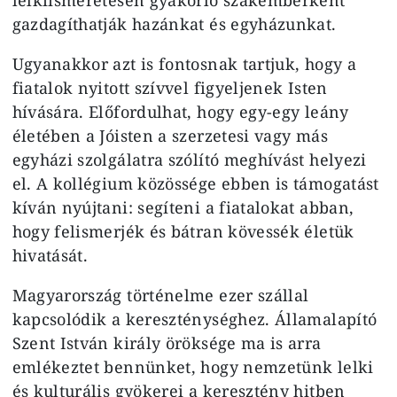
gazdagíthatják hazánkat és egyházunkat.
Ugyanakkor azt is fontosnak tartjuk, hogy a
fiatalok nyitott szívvel figyeljenek Isten
hívására. Előfordulhat, hogy egy-egy leány
életében a Jóisten a szerzetesi vagy más
egyházi szolgálatra szólító meghívást helyezi
el. A kollégium közössége ebben is támogatást
kíván nyújtani: segíteni a fiatalokat abban,
hogy felismerjék és bátran kövessék életük
hivatását.
Magyarország történelme ezer szállal
kapcsolódik a kereszténységhez. Államalapító
Szent István király öröksége ma is arra
emlékeztet bennünket, hogy nemzetünk lelki
és kulturális gyökerei a keresztény hitben