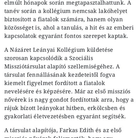
elmúlt hónapok során megtapasztalhattunk. A
tanév során a kollégium nemcsak lakóhelyet
biztosított a fiatalok számára, hanem olyan
közösséget is, ahol a tanulás, a hit és az emberi
kapcsolatok egyaránt fontos szerepet kaptak.
A Názáret Leányai Kollégium küldetése
szorosan kapcsolódik a Szociális
Missziótársulat alapító szellemiségéhez. A
társulat fennállásának kezdeteitől fogva
kiemelt figyelmet fordított a fiatalok
nevelésére és képzésére. Már az első missziós
nővérek is nagy gondot fordítottak arra, hogy a
rájuk bízott leányokat hitben, erkölcsben és
gyakorlati életvezetésben egyaránt segítsék.
A társulat alapítója, Farkas Edith és az első