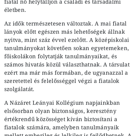
fiatal nő helytálljon a családi és társadalmi
életben.
Az idők természetesen változtak. A mai fiatal
lányok előtt egészen más lehetőségek állnak
nyitva, mint száz évvel ezelőtt. A középiskolai
tanulmányokat követően sokan egyetemeken,
főiskolákon folytatják tanulmányaikat, és
számos hivatás közül választhatnak. A társulat
ezért ma már más formában, de ugyanazzal a
szeretettel és felelősséggel végzi a fiatalok
szolgálatát.
A Názáret Leányai Kollégium napjainkban
elsősorban olyan biztonságos, keresztény
értékrendű közösséget kíván biztosítani a
fiatalok számára, amelyben tanulmányaik
mellett emberileg és lelkileg is fejlődhetnek. A