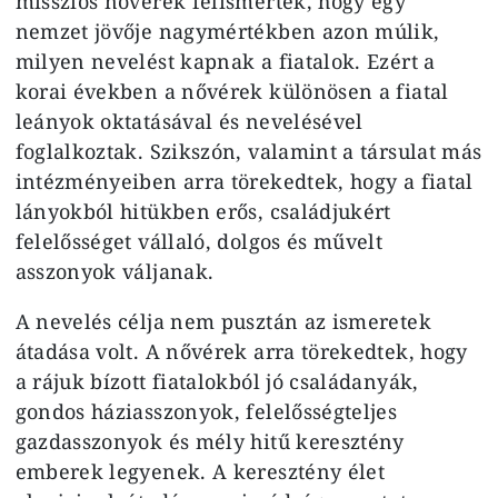
missziós nővérek felismerték, hogy egy
nemzet jövője nagymértékben azon múlik,
milyen nevelést kapnak a fiatalok. Ezért a
korai években a nővérek különösen a fiatal
leányok oktatásával és nevelésével
foglalkoztak. Szikszón, valamint a társulat más
intézményeiben arra törekedtek, hogy a fiatal
lányokból hitükben erős, családjukért
felelősséget vállaló, dolgos és művelt
asszonyok váljanak.
A nevelés célja nem pusztán az ismeretek
átadása volt. A nővérek arra törekedtek, hogy
a rájuk bízott fiatalokból jó családanyák,
gondos háziasszonyok, felelősségteljes
gazdasszonyok és mély hitű keresztény
emberek legyenek. A keresztény élet