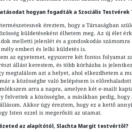
ivatásodat hogyan fogadták a Szociális Testvére
 természetesnek éreztem, hogy a Társaságban szül
özösség küldetéseként élhetem meg. Az új élet ér
ládok melletti jelenlét és a gondoskodás számomr
ély emberi és lelki küldetés is.
em az egyetemet, egyszerre két fontos folyamat zaj
észt állást kerestem, és több kórházba is jelentk
y megtalálom azt a helyet, ahol elkezdhetem a m
már a közösségbe való belépésem is előrehaladot
emlékszem arra a napra, amelyen két e-mailt kapt
ogy felvettek a közösségbe, a másikban pedig, hogy
állásom. Akkor úgy éreztem, hogy ez a kettő anny
ogy Isten ezzel is megerősíti az utamat.
ézeted az alapítótól, Slachta Margit testvértől?