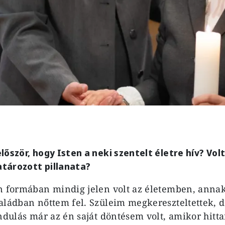
lőször, hogy Isten a neki szentelt életre hív? Vol
tározott pillanata?
n formában mindig jelen volt az életemben, annak
aládban nőttem fel. Szüleim megkereszteltettek, de
indulás már az én saját döntésem volt, amikor hitt