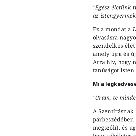
"Egész életünk t
az istengyermek
Ez a mondat a
L
olvasásra nagyo
szentlelkes éle
amely újra és ú
Arra hív, hogy 
tanúságot Isten 
Mi a legkedvese
"Uram, te minden
A Szentírásnak 
párbeszédében s
megszólít, és ug
hogy tökéletes 