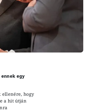
t ennek egy
 ellenére, hogy
 a hit útján
anra