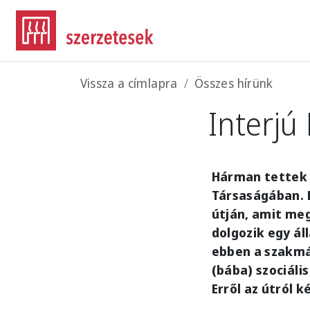
Ugrás a tartalomra
Morzsa
Vissza a címlapra
Összes hírünk
Interjú
Hárman tettek 
Társaságában. E
útján, amit meg
dolgozik egy ál
ebben a szakmáb
(bába) szociáli
Erről az útról