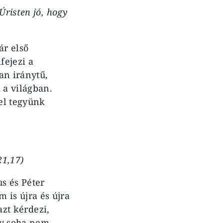
Úristen jó, hogy
ár első
fejezi a
an iránytű,
 a világban.
el tegyünk
21,17)
us és Péter
is újra és újra
zt kérdezi,
gy soha nem