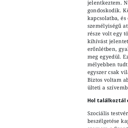
jelentkeztem. N
gondoskodik. Kö
kapcsolatba, és
személyiségű at
része volt egy 
kihívást jelente
erőnlétben, gya
meg egyedül. E
mélyebben tudta
egyszer csak vi
Biztos voltam a
ülteti a szívemb
Hol találkoztál
Szociális testvé
beszélgetése ka