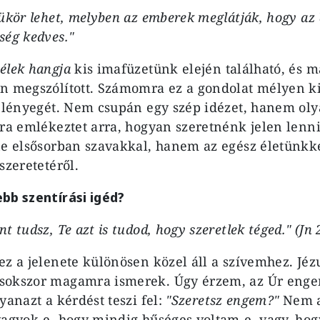
ükör lehet, melyben az emberek meglátják, hogy az 
ség kedves."
élek hangja
kis imafüzetünk elején található, és m
n megszólított. Számomra ez a gondolat mélyen ki
t lényegét. Nem csupán egy szép idézet, hanem oly
jra emlékeztet arra, hogyan szeretnénk jelen lenni
ne elsősorban szavakkal, hanem az egész életünkk
szeretetéről.
bb szentírási igéd?
t tudsz, Te azt is tudod, hogy szeretlek téged." (Jn 
ez a jelenete különösen közel áll a szívemhez. Jéz
okszor magamra ismerek. Úgy érzem, az Úr engem 
yanazt a kérdést teszi fel:
"Szeretsz engem?"
Nem a
vagyok-e, hogy mindig hűséges voltam-e, vagy, ho