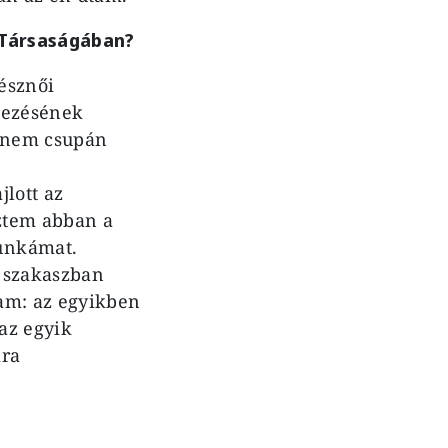
k Társaságában?
észnői
kezésének
a nem csupán
lott az
eztem abban a
unkámat.
t szakaszban
am: az egyikben
 az egyik
ira