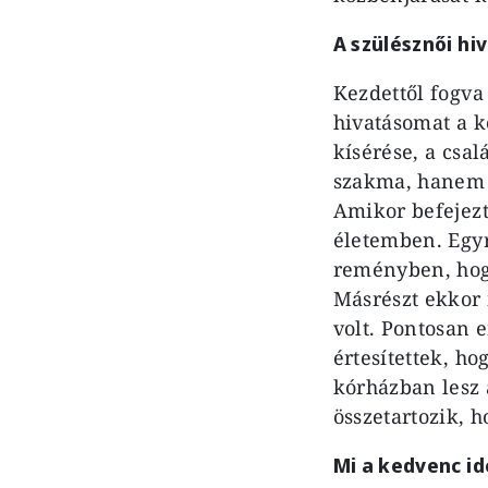
A szülésznői h
Kezdettől fogva
hivatásomat a k
kísérése, a csa
szakma, hanem m
Amikor befejezt
életemben. Egyr
reményben, hog
Másrészt ekkor 
volt. Pontosan 
értesítettek, h
kórházban lesz 
összetartozik, h
Mi a kedvenc id