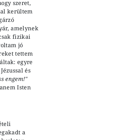
hogy szeret,
lal kerültem
ugárzó
nyár, amelynek
sak fizikai
voltam jó
reket tettem
áltak: egyre
Jézussal és
ss engem!"
hanem Isten
teli
egakadt a