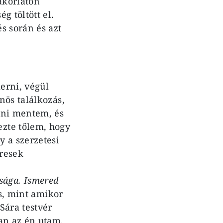
akorlaton
g töltött el.
s során és azt
erni, végül
nös találkozás,
nni mentem, és
zte tőlem, hogy
 a szerzetesi
eresek
asága. Ismered
s, mint amikor
Sára testvér
an az én utam.