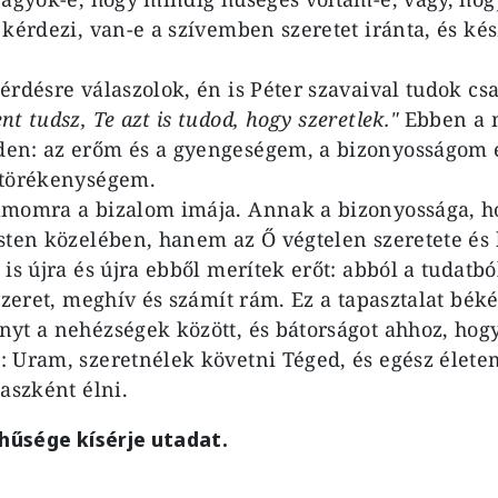
 kérdezi, van-e a szívemben szeretet iránta, és ké
rdésre válaszolok, én is Péter szavaival tudok csa
t tudsz, Te azt is tudod, hogy szeretlek."
Ebben a 
en: az erőm és a gyengeségem, a bizonyosságom é
 törékenységem.
ámomra a bizalom imája. Annak a bizonyossága, h
sten közelében, hanem az Ő végtelen szeretete és
is újra és újra ebből merítek erőt: abból a tudatbó
szeret, meghív és számít rám. Ez a tapasztalat béké
yt a nehézségek között, és bátorságot ahhoz, hog
 Uram, szeretnélek követni Téged, és egész élete
aszként élni.
 hűsége kísérje utadat.