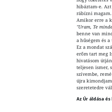
hibáztam-e. Azt
rábízni magam.
Amikor erre a ké
"Uram, Te minden
benne van mind
a hűségem és a
Ez a mondat sz
erőm tart meg I
hivatásom útján 
teljesen ismer, 
szívembe, remén
újra kimondjam:
szeretetedre vál
Az Úr áldása és