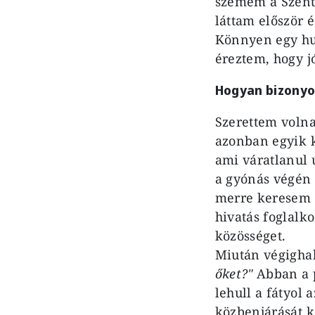
szemem a Szenth
láttam először 
Könnyen egy hul
éreztem, hogy jó
Hogyan bizonyos
Szerettem volna
azonban egyik k
ami váratlanul 
a gyónás végén
merre keresem 
hivatás foglalk
közösséget.
Miután végighal
őket?"
Abban a p
lehull a fátyol
közbenjárását k