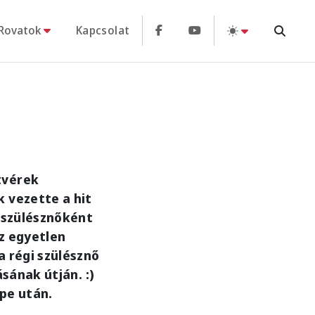
Rovatok
Kapcsolat
tvérek
 vezette a hit
g szülésznőként
z egyetlen
a régi szülésznő
sának útján. :)
pe után.