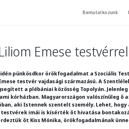
Bemutatkozunk
 Liliom Emese testvérrel
idén pünkösdkor örökfogadalmat a Szociális Tes
mese testvér vajdasági származású. A Szentlélek
segített a plébániai közösség Topolyán. Jelenle
lami kórházban. Magyarországon valószínűleg ő a
an, aki Istennek szentelt személy. Lehet, hogy 
s testvérek imái is kísérték őt hivatása bontakozá
 kérdeztük őt Kiss Mónika, örökfogadalmának ünne