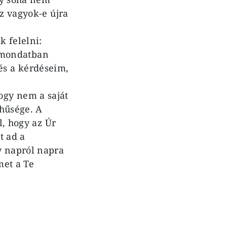
sz vagyok-e újra
k felelni:
mondatban
s a kérdéseim,
ogy nem a saját
 hűsége. A
l, hogy az Úr
t ad a
y napról napra
met a Te