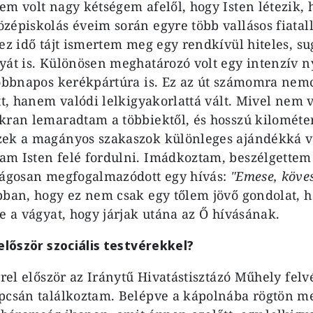
em volt nagy kétségem afelől, hogy Isten létezik, 
zépiskolás éveim során egyre több vallásos fiatal
 ez idő tájt ismertem meg egy rendkívül hiteles, s
yát is. Különösen meghatározó volt egy intenzív 
többnapos kerékpártúra is. Ez az út számomra nemc
tt, hanem valódi lelkigyakorlattá vált. Mivel nem 
kran lemaradtam a többiektől, és hosszú kilométe
zek a magányos szakaszok különleges ajándékká v
m Isten felé fordulni. Imádkoztam, beszélgettem 
lágosan megfogalmazódott egy hívás:
"Emese, köve
bban, hogy ez nem csak egy tőlem jövő gondolat, 
e a vágyat, hogy járjak utána az Ő hívásának.
 először szociális testvérekkel?
rrel először az Iránytű Hivatástisztázó Műhely felvé
pcsán találkoztam. Belépve a kápolnába rögtön m