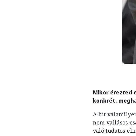
Mikor érezted e
konkrét, megha
A hit valamilye
nem vallásos cs
való tudatos el