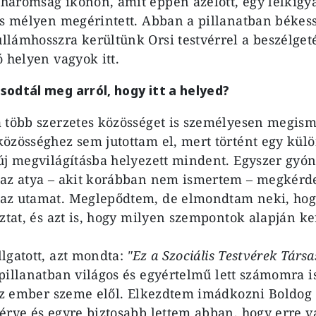
áromság ikonon, amit éppen azelőtt, egy lelkigy
és mélyen megérintett. Abban a pillanatban békessé
lámhosszra kerültünk Orsi testvérrel a beszélgeté
 helyen vagyok itt.
odtál meg arról, hogy itt a helyed?
 több szerzetes közösséget is személyesen megism
özösséghez sem jutottam el, mert történt egy külö
új megvilágításba helyezett mindent. Egyszer gyó
 az atya – akit korábban nem ismertem – megkérde
az utamat. Meglepődtem, de elmondtam neki, hogy
oztat, és azt is, hogy milyen szempontok alapján k
lgatott, azt mondta:
"Ez a Szociális Testvérek Társ
illanatban világos és egyértelmű lett számomra i
 az ember szeme elől. Elkezdtem imádkozni Boldog 
érve és egyre biztosabb lettem abban, hogy erre v