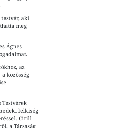
.
testvér, aki
íthatta meg
nes Ágnes
fogadalmat.
tókhoz, az
e a közösség
ise
s Testvérek
nedeki lelkiség
réssel. Cirill
ől, a Társaság