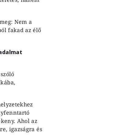
ő meg: Nem a
ól fakad az élő
gadalmat
szóló
ikába,
helyzetekhez
yfenntartó
ékeny. Ahol az
e, igazságra és