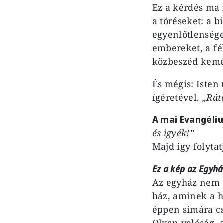
Ez a kérdés ma 
a töréseket: a 
egyenlőtlensége
embereket, a fél
közbeszéd kemé
És mégis: Isten
ígéretével.
„Rát
A mai Evangél
és igyék!”
Majd így folytat
Ez a kép az Egyhá
Az egyház nem 
ház, aminek a h
éppen simára cs
Olyan valóság, 