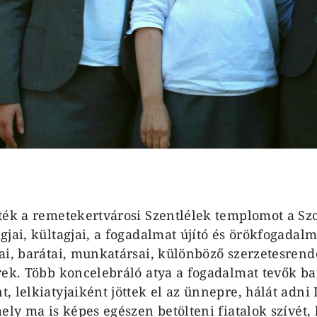
ték a remetekertvárosi Szentlélek templomot a Szo
gjai, kültagjai, a fogadalmat újító és örökfogadalm
ai, barátai, munkatársai, különböző szerzetesren
rek. Több koncelebráló atya a fogadalmat tevők ba
, lelkiatyjaiként jöttek el az ünnepre, hálát adni 
ely ma is képes egészen betölteni fiatalok szívét, 