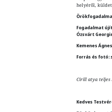
helyéről, külde
Örökfogadalmat 
Fogadalmat újí
Ózsvárt Georgin
Kemenes Ágnes 
Forrás és fotó:
Cirill atya telje
Kedves Testvér