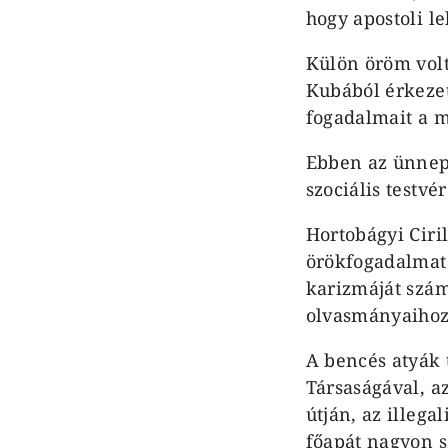
hogy apostoli le
Külön öröm volt 
Kubából érkezet
fogadalmait a m
Ebben az ünnep
szociális testvé
Hortobágyi Ciri
örökfogadalmat t
karizmáját szám
olvasmányaihoz
A bencés atyák 
Társaságával, a
útján, az illegal
főapát nagyon s