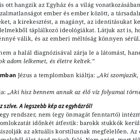
is ott hangzik az Egyház és a világ vonatkozásában 
bizalmatlanságot ember és ember között, a társada
ket, a kirekesztést, a magányt, az identitásukat k
elmekből táplálkozó ideológiákat. Látjuk azt is, h
nnyé válik, és az emberi méltóság könnyen sérül
 nem a halál diagnózisával zárja le a látomást, ha
ok adom lelkemet, és életre keltek.”
iumban
Jézus a templomban kiáltja:
„Aki szomjazik,
ja:
„Aki hisz bennem annak az élő víz folyamai törne
z szíve. A legszebb kép az egyházról!
egy rendszer, nem (egy önmagát fenntartó) intéz
omlokzatát időnkét átfestik: barokk stukkók kerül
iszolják az aktuális korstílusnak megfelelően. Az 
amelyből élet árad mások felé. Nem azért, mert t