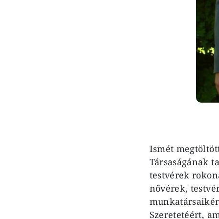
Ismét megtöltöt
Társaságának ta
testvérek rokon
nővérek, testvé
munkatársaiként
Szeretetéért, am