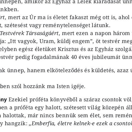
nnepén, amikor az Egyház a Lélek kiáradását ünn
vünkben.
rt,
mert az Úr ma is életet fakaszt még ott is, aho
t, szétesést vagy reménytelenséget látunk.
 Testvérek Társaságáért,
mert ezen a napon három t
: „Itt vagyok, Uram, küldj engem”, öt testvér megú
elyben egész életüket Krisztus és az Egyház szolgá
 testvér pedig fogadalmának 40 éves jubileumát ünn
k ünnep, hanem elköteleződés és küldetés, azaz 
ben szól hozzánk ma Isten igéje.
ány
Ezekiel próféta könyvéből a száraz csontok völ
n a próféta egy halott, szétesett világ közepén ál
halottak, már nincs bennük sem élet, sem remény
gy hangzik:
„Emberfia, életre kelnek-e ezek a csonto