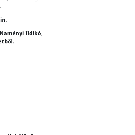
.
in.
Naményi Ildikó,
etből.