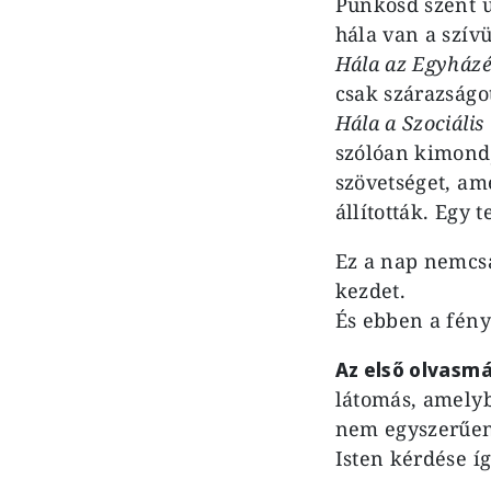
Pünkösd szent ü
hála van a szí
Hála az Egyházé
csak szárazságo
Hála a Szociális
szólóan kimondja
szövetséget, am
állították. Egy
Ez a nap nemcsa
kezdet.
És ebben a fény
Az első olvasm
látomás, amelybe
nem egyszerűen 
Isten kérdése í