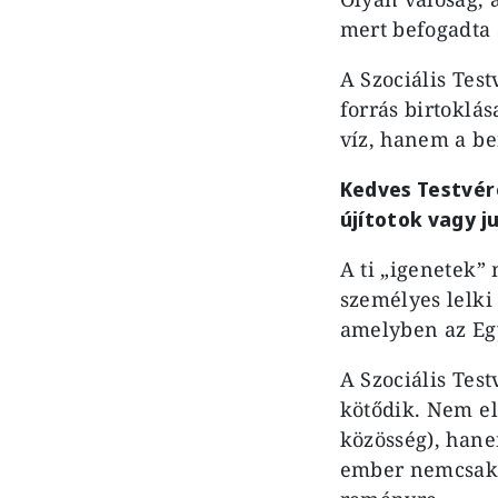
mert befogadta 
A Szociális Tes
forrás birtoklá
víz, hanem a be
Kedves Testvér
újítotok vagy ju
A ti „igenetek
személyes lelk
amelyben az Egy
A Szociális Tes
kötődik. Nem e
közösség), hane
ember nemcsak s