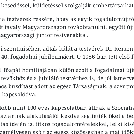
lkesedéssel, küldetéssel szolgálják embertársaikat
a testvérek részére, hogy az egyik fogadalomújító 
t tavaly Magyarországon továbbtanulni, együtt új
agyarországi junior testvérekkel.
i szentmisében adtak hálát a testvérek Dr. Keme
r 40. fogadalmi jubileumáért. Ő 1986-ban tett első 
ll főapát homíliájában külön szólt a fogadalmat újí
evőkhöz és a jubiláló testvérhez is, de jól ismerv
os buzdítást adott az egész Társaságnak, a szentm
 kapcsolódva.
több mint 100 éves kapcsolatban állnak a Szociáli
zaz annak alakulásától kezdve segítették őket a be
itás idején is, titkos fogadalomtételekkel, lelki kísé
zemélyesen szólt az egész közösséghez a mai időkr