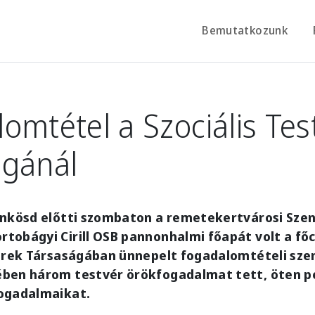
Bemutatkozunk
omtétel a Szociális Tes
ágánál
ünkösd előtti szombaton a remetekertvárosi Szen
tobágyi Cirill OSB pannonhalmi főapát volt a fő
vérek Társaságában ünnepelt fogadalomtételi sz
ben három testvér örökfogadalmat tett, öten p
ogadalmaikat.