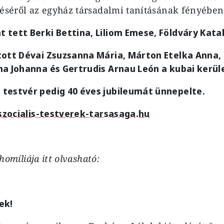
téséről az egyház társadalmi tanításának fényében
tett Berki Bettina, Liliom Emese, Földváry Katal
tott Dévai Zsuzsanna Mária, Márton Etelka Anna, 
a Johanna és Gertrudis Arnau León a kubai kerül
testvér pedig 40 éves jubileumát ünnepelte.
szocialis-testverek-tarsasaga.hu
s homíliája itt olvasható:
ek!