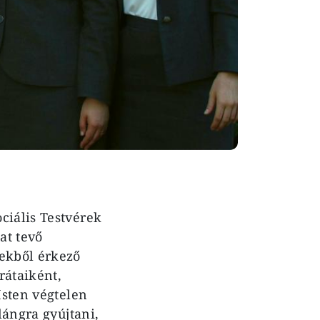
ciális Testvérek
at tevő
dekből érkező
rátaiként,
Isten végtelen
lángra gyújtani,