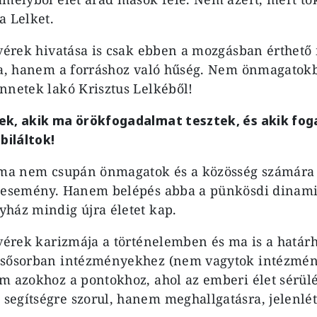
a Lelket.
tvérek hivatása is csak ebben a mozgásban érthet
sa, hanem a forráshoz való hűség. Nem önmagatokb
nnetek lakó Krisztus Lelkéből!
ek, akik ma örökfogadalmat tesztek, és akik fo
biláltok!
” ma nem csupán önmagatok és a közösség számára 
i esemény. Hanem belépés abba a pünkösdi dinam
ház mindig újra életet kap.
tvérek karizmája a történelemben és ma is a határ
lsősorban intézményekhez (nem vagytok intézmén
m azokhoz a pontokhoz, ahol az emberi élet sérül
egítségre szorul, hanem meghallgatásra, jelenlétr