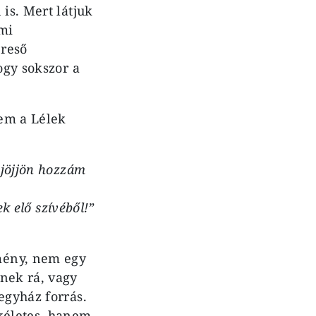
is. Mert látjuk
lmi
ereső
ogy sokszor a
.
nem a Lélek
 jöjjön hozzám
k elő szívéből!”
mény, nem egy
nek rá, vagy
egyház forrás.
ökéletes, hanem