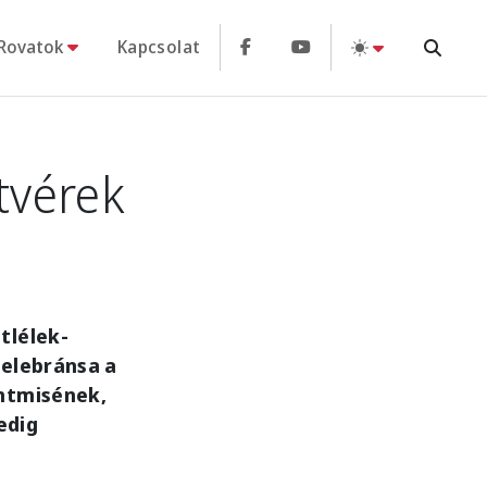
Rovatok
Kapcsolat
tvérek
tlélek-
celebránsa a
entmisének,
edig