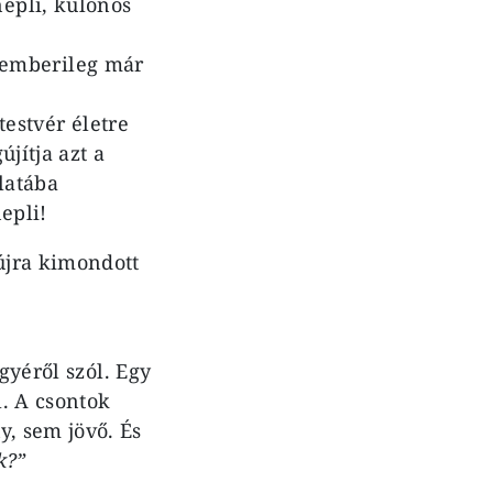
epli, különös
l emberileg már
estvér életre
jítja azt a
latába
epli!
újra kimondott
gyéről szól. Egy
l. A csontok
, sem jövő. És
k?”