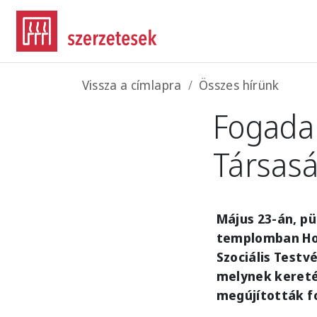
Ugrás a tartalomra
Morzsa
Vissza a címlapra
Összes hírünk
Fogadal
Társas
Május 23-án, p
templomban Hor
Szociális Test
melynek kereté
megújították f