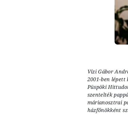
Vízi Gábor Andrá
2001-ben lépett 
Püspöki Hittudo
szentelték pappá
márianosztrai pá
házfőnökként sz