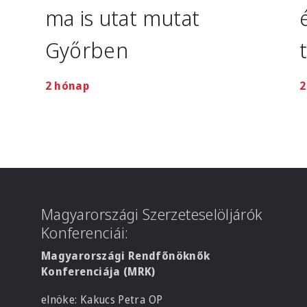
ma is utat mutat
Győrben
2 hónap
2
Magyarországi Szerzeteselöljárók
Konferenciái:
Magyarországi Rendfőnöknők
Konferenciája (MRK)
elnöke: Kakucs Petra OP