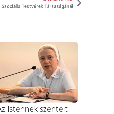
 Szociális Testvérek Társaságánál
mage
Az Istennek szentelt