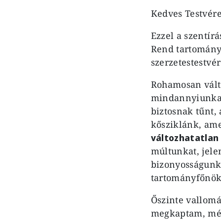
Kedves Testvére
Ezzel a szentír
Rend tartományf
szerzetestestvé
Rohamosan válto
mindannyiunkat
biztosnak tűnt,
kősziklánk, ame
változhatatlan
múltunkat, jele
bizonyosságunk 
tartományfőnöki
Őszinte vallomá
megkaptam, mél