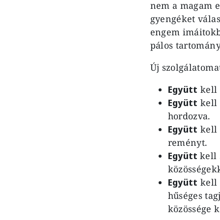
nem a magam er
gyengéket válas
engem imáitokba
pálos tartomán
Új szolgálatoma
Együtt
kell
Együtt
kell
hordozva.
Együtt
kell
reményt.
Együtt
kell
közösségekk
Együtt
kell
hűséges tagj
közössége k