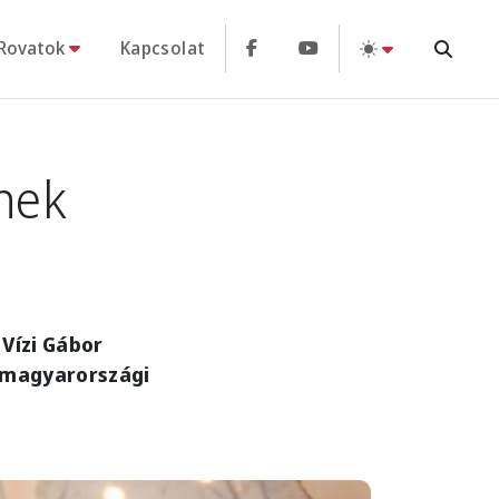
Rovatok
Kapcsolat
nek
 Vízi Gábor
j magyarországi