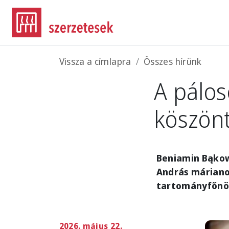
Ugrás a tartalomra
Morzsa
Vissza a címlapra
Összes hírünk
A pálo
köszönt
Beniamin Bąkows
András máriano
tartományfőnö
2026. május 22.
Imag