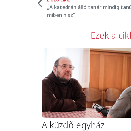
„A katedrán álló tanár mindig tan
miben hisz”
Ezek a ci
Image
A küzdő egyház