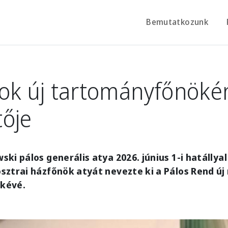
Bemutatkozunk
sok új tartományfőnöké
ője
ki pálos generális atya 2026. június 1-i hatállyal
sztrai házfőnök atyát nevezte ki a Pálos Rend ú
kévé.
e