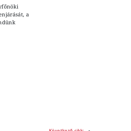
yfőnöki
njárását, a
endünk
Következő cikk: