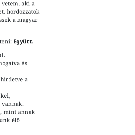
vetem, aki a
et, hordozzatok
essek a magyar
teni:
Együtt.
l.
mogatva és
hirdetve a
kel,
l vannak.
l, mint annak
zunk élő