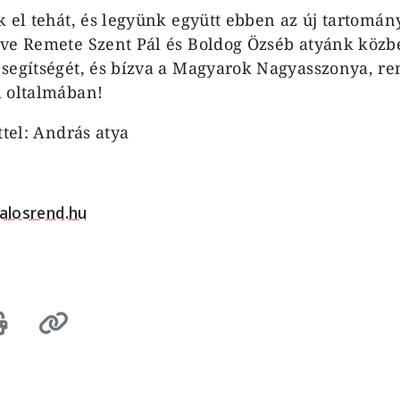
k el tehát, és legyünk együtt ebben az új tartomán
ve Remete Szent Pál és Boldog Özséb atyánk közbe
segítségét, és bízva a Magyarok Nagyasszonya, r
i oltalmában!
ttel: András atya
alosrend.hu