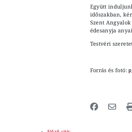
Együtt induljun
időszakban, kér
Szent Angyalok 
édesanyja anya
Testvéri szerete
Forrás és fotó:
p
Előző cikk: