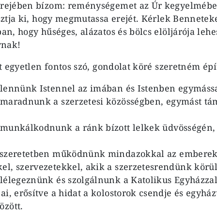
ejében bízom: reménységemet az Úr kegyelmébe 
ztja ki, hogy megmutassa erejét. Kérlek Bennetek
n, hogy hűséges, alázatos és bölcs elöljárója leh
ynak!
t egyetlen fontos szó, gondolat köré szeretném épí
 lennünk Istennel az imában és Istenben egymássa
 maradnunk a szerzetesi közösségben, egymást tá
 munkálkodnunk a ránk bízott lelkek üdvösségén, 
 szeretetben működnünk mindazokkal az emberek
el, szervezetekkel, akik a szerzetesrendünk körü
 lélegeznünk és szolgálnunk a Katolikus Egyházza
ai, erősítve a hidat a kolostorok csendje és egyhá
özött.