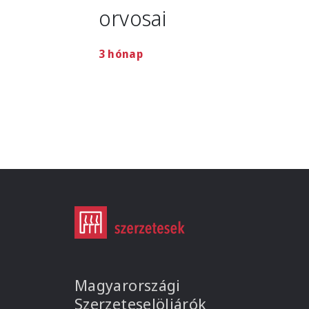
orvosai
3 hónap
Magyarországi
Szerzeteselöljárók