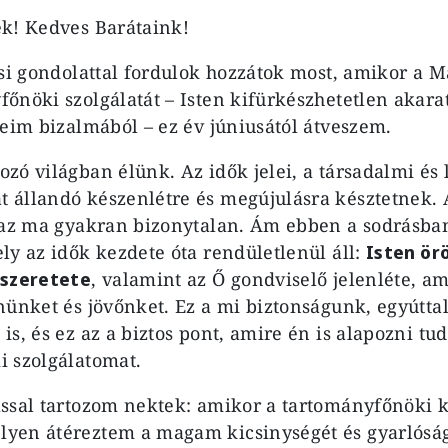
k! Kedves Barátaink!
ási gondolattal fordulok hozzátok most, amikor a M
őnöki szolgálatát – Isten kifürkészhetetlen akarat
reim bizalmából – ez év júniusától átveszem.
zó világban élünk. Az idők jelei, a társadalmi és 
 állandó készenlétre és megújulásra késztetnek.
 az ma gyakran bizonytalan. Ám ebben a sodrásba
ly az idők kezdete óta rendületlenül áll:
Isten ör
 szeretete
, valamint az Ő gondviselő jelenléte, am
nünket és jövőnket. Ez a mi biztonságunk, egyútta
is, és ez az a biztos pont, amire én is alapozni tu
 szolgálatomat.
ssal tartozom nektek: amikor a tartományfőnöki 
yen átéreztem a magam kicsinységét és gyarlósá