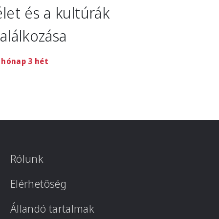
élet és a kultúrák
találkozása
 hónap 3 hét
Rólunk
Elérhetőség
Állandó tartalmak