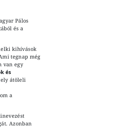
agyar Pálos
ából és a
lelki kihívások
 Ami tegnap még
n van egy
ök és
ely átöleli
l
dom a
kinevezést
gát. Azonban