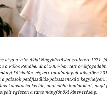
s atya a szlovákiai Nagykürtösön született 1971. jú
be a Pálos Rendbe, ahol 2006-ban tett örökfogadalm
mányi Főiskolán végzett tanulmányait követően 201
 a pálosok petőfiszállás-pálosszentkúti kegyhelyén.
los kolostorba került, ahol előbb káplánként, majd
olgált egészen a tartományfőnöki kinevezéséig.