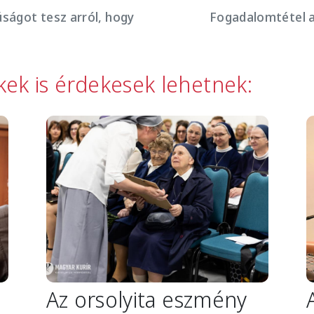
úságot tesz arról, hogy
Fogadalomtétel a
kkek is érdekesek lehetnek:
Image
I
Az orsolyita eszmény