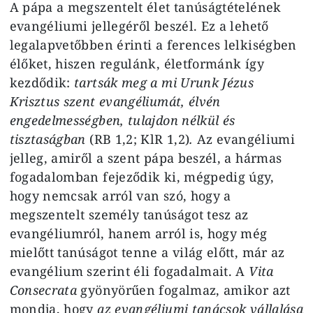
A pápa a megszentelt élet tanúságtételének
evangéliumi jellegéről beszél. Ez a lehető
legalapvetőbben érinti a ferences lelkiségben
élőket, hiszen regulánk, életformánk így
kezdődik:
tartsák meg a mi Urunk Jézus
Krisztus szent evangéliumát, élvén
engedelmességben, tulajdon nélkül és
tisztaságban
(RB 1,2; KlR 1,2)
.
Az evangéliumi
jelleg, amiről a szent pápa beszél, a hármas
fogadalomban fejeződik ki, mégpedig úgy,
hogy nemcsak arról van szó, hogy a
megszentelt személy tanúságot tesz az
evangéliumról, hanem arról is, hogy még
mielőtt tanúságot tenne a világ előtt, már az
evangélium szerint éli fogadalmait. A
Vita
Consecrata
gyönyörűen fogalmaz, amikor azt
mondja, hogy
az evangéliumi tanácsok vállalása