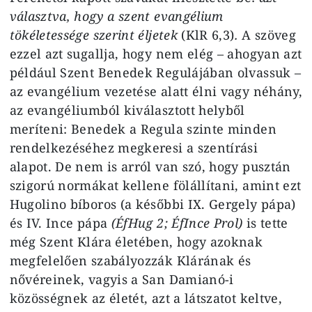
választva, hogy a szent evangélium
tökéletessége szerint éljetek
(KlR 6,3)
.
A szöveg
ezzel azt sugallja, hogy nem elég – ahogyan azt
például Szent Benedek Regulájában olvassuk –
az evangélium vezetése alatt élni vagy néhány,
az evangéliumból kiválasztott helyből
meríteni: Benedek a Regula szinte minden
rendelkezéséhez megkeresi a szentírási
alapot. De nem is arról van szó, hogy pusztán
szigorú normákat kellene fölállítani, amint ezt
Hugolino bíboros (a későbbi IX. Gergely pápa)
és IV. Ince pápa
(ÉfHug 2; ÉfInce Prol)
is tette
még Szent Klára életében, hogy azoknak
megfelelően szabályozzák Klárának és
nővéreinek, vagyis a San Damianó-i
közösségnek az életét, azt a látszatot keltve,