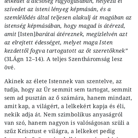
lelkedet a dicsőség ragyogásában, helyezd el
szívedet az isteni lényeg képmásán, és a
szemlélődés által teljesen alakulj át magában az
istenség képmásában, hogy magad is átérezd,
amit
[Isten]
barátai átéreznek, megízlelvén azt
az elrejtett édességet, melyet maga Isten
kezdettől fogva tartogatott az őt szeretőknek”
(3LÁgn 12–14). A teljes Szentháromság lesz
övé.
Akinek az élete Istennek van szentelve, az
tudja, hogy az Úr semmit sem tartogat, semmit
sem ad pusztán az ő számára, hanem mindazt,
amit kap, a világért, a lelkekért kapja és éli,
nekik adja át. Nem szimbolikus anyaságról
van szó, hanem nagyon is valóságosan szüli a
szűz Krisztust e világra, a lelkeket pedig