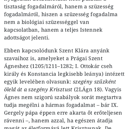
tisztaság fogadalmáról, hanem a szüzesség
fogadalmáról, hiszen a szüzesség fogadalma
nem a biológiai szüzességgel van
kapcsolatban, hanem a teljes Istennek
adottságot jelenti.
Ebben kapcsolódunk Szent Klára anyánk
szavaihoz is, amelyeket a Prágai Szent
Ágneshez (1205/1211–1282; I. Ottokár cseh
király és Konstancia legkisebb leánya) intézett
egyik levelében olvasunk:
szegény szűzként
öleld át a szegény Krisztust
(2LÁgn 18). Vagyis
Ágnes nem szigorú szabályok sorát megtartva
tudja megélni a hármas fogadalmat – bár IX.
Gergely pápa éppen erre akarta őt erőteljesen
rávenni –, hanem azzal, ha egészen átadja
magát az életformává lett Krisztusnak. De