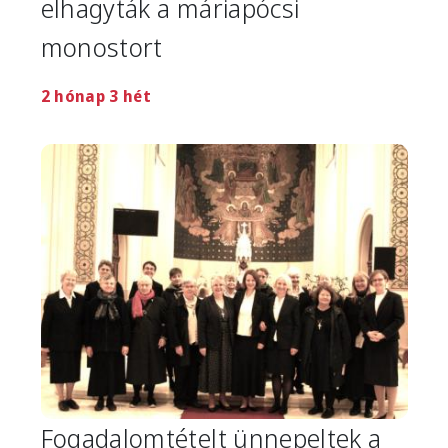
elhagyták a máriapócsi
monostort
2 hónap 3 hét
Image
Fogadalomtételt ünnepeltek a