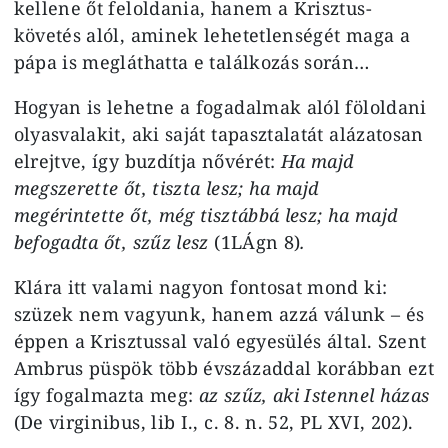
kellene őt feloldania, hanem a Krisztus-
követés alól, aminek lehetetlenségét maga a
pápa is megláthatta e találkozás során…
Hogyan is lehetne a fogadalmak alól föloldani
olyasvalakit, aki saját tapasztalatát alázatosan
elrejtve, így buzdítja nővérét:
Ha majd
megszerette őt, tiszta lesz; ha majd
megérintette őt, még tisztábbá lesz; ha majd
befogadta őt, szűz lesz
(1LÁgn 8)
.
Klára itt valami nagyon fontosat mond ki:
szüzek nem vagyunk, hanem azzá válunk – és
éppen a Krisztussal való egyesülés által. Szent
Ambrus püspök több évszázaddal korábban ezt
így fogalmazta meg:
az szűz, aki Istennel házas
(De virginibus, lib I., c. 8. n. 52, PL XVI, 202).