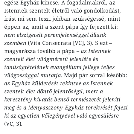
egész Egyház kincse. A fogadalmakról, az
Istennek szentelt életről való gondolkodást,
írást mi sem teszi jobban szükségessé, mint
éppen az, amit a szent pápa így fejezett ki:
nem elszigetelt peremjelenséggel állunk
szemben
(Vita Consecrata [VC], 3)
.
S ezt –
magyarázza tovább a pápa –
az Istennek
szentelt élet világméretű jelenléte és
tanúságtételének evangéliumi jellege teljes
világossággal mutatja
. Majd pár sorral később:
az Egyház küldetését tekintve az Istennek
szentelt élet döntő jelentőségű, mert a
keresztény hivatás benső természetét jeleníti
meg és a Menyasszony-Egyház törekvését fejezi
ki az egyetlen Vőlegényével való egyesülésre
(VC, 3)
.