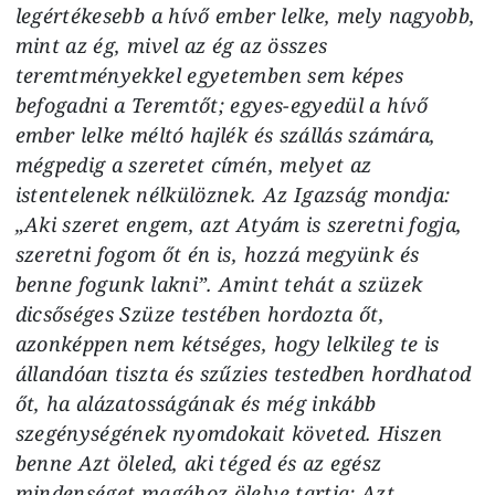
legértékesebb a hívő ember lelke, mely nagyobb,
mint az ég, mivel az ég az összes
teremtményekkel egyetemben sem képes
befogadni a Teremtőt; egyes-egyedül a hívő
ember lelke méltó hajlék és szállás számára,
mégpedig a szeretet címén, melyet az
istentelenek nélkülöznek. Az Igazság mondja:
„Aki szeret engem, azt Atyám is szeretni fogja,
szeretni fogom őt én is, hozzá megyünk és
benne fogunk lakni”. Amint tehát a szüzek
dicsőséges Szüze testében hordozta őt,
azonképpen nem kétséges, hogy lelkileg te is
állandóan tiszta és szűzies testedben hordhatod
őt, ha alázatosságának és még inkább
szegénységének nyomdokait követed. Hiszen
benne Azt öleled, aki téged és az egész
mindenséget magához ölelve tartja; Azt