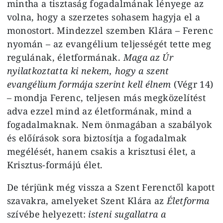
mintha a tisztaság fogadalmának lényege az
volna, hogy a szerzetes sohasem hagyja el a
monostort. Mindezzel szemben Klára – Ferenc
nyomán – az evangélium teljességét tette meg
regulának, életformának.
Maga az Úr
nyilatkoztatta ki nekem, hogy a szent
evangélium formája szerint kell élnem
(Végr 14)
– mondja Ferenc, teljesen más megközelítést
adva ezzel mind az életformának, mind a
fogadalmaknak. Nem önmagában a szabályok
és előírások sora biztosítja a fogadalmak
megélését, hanem csakis a krisztusi élet, a
Krisztus-formájú élet.
De térjünk még vissza a Szent Ferenctől kapott
szavakra, amelyeket Szent Klára az
Életforma
szívébe helyezett:
isteni sugallatra a