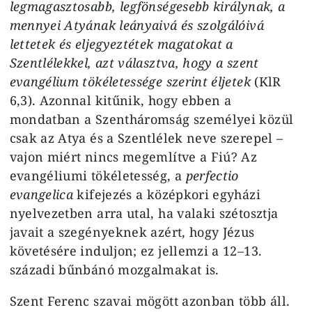
legmagasztosabb, legfönségesebb királynak, a
mennyei Atyának leányaivá és szolgálóivá
lettetek és eljegyeztétek magatokat a
Szentlélekkel, azt választva, hogy a szent
evangélium tökéletessége szerint éljetek
(KlR
6,3). Azonnal kitűnik, hogy ebben a
mondatban a Szentháromság személyei közül
csak az Atya és a Szentlélek neve szerepel –
vajon miért nincs megemlítve a Fiú? Az
evangéliumi tökéletesség, a
perfectio
evangelica
kifejezés a középkori egyházi
nyelvezetben arra utal, ha valaki szétosztja
javait a szegényeknek azért, hogy Jézus
követésére induljon; ez jellemzi a 12–13.
századi bűnbánó mozgalmakat is.
Szent Ferenc szavai mögött azonban több áll.