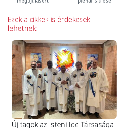
megújulásért
plenáris ülése
Ezek a cikkek is érdekesek
lehetnek:
Image
Új tagok az Isteni Ige Társasága