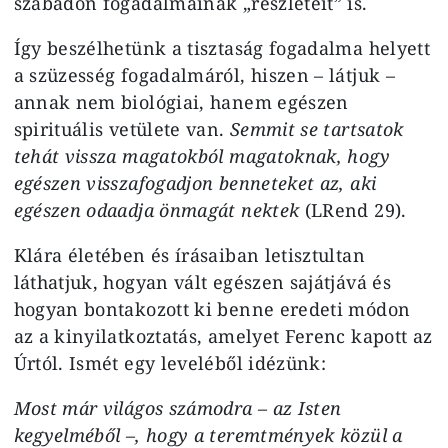
szabadon fogadalmainak „részleteit” is.
Így beszélhetünk a tisztaság fogadalma helyett
a szüzesség fogadalmáról, hiszen – látjuk –
annak nem biológiai, hanem egészen
spirituális vetülete van.
Semmit se tartsatok
tehát vissza magatokból magatoknak, hogy
egészen visszafogadjon benneteket az, aki
egészen odaadja önmagát nektek
(LRend 29).
Klára életében és írásaiban letisztultan
láthatjuk, hogyan vált egészen sajátjává és
hogyan bontakozott ki benne eredeti módon
az a kinyilatkoztatás, amelyet Ferenc kapott az
Úrtól. Ismét egy leveléből idézünk:
Most már világos számodra – az Isten
kegyelméből –, hogy a teremtmények közül a