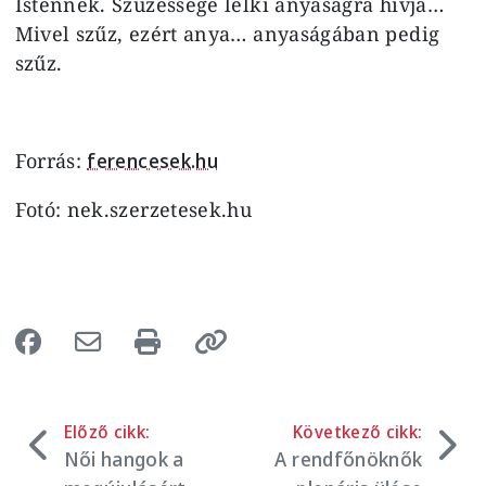
Istennek. Szüzessége lelki anyaságra hívja…
Mivel szűz, ezért anya… anyaságában pedig
szűz.
Forrás:
ferencesek.hu
Fotó: nek.szerzetesek.hu
Előző cikk:
Következő cikk:
Női hangok a
A rendfőnöknők