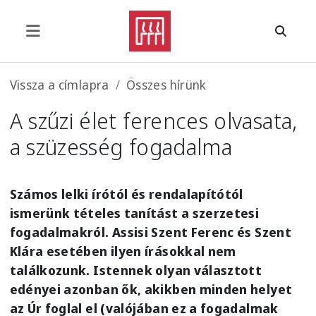
Ugrás a tartalomra
Morzsa
Vissza a címlapra
Összes hírünk
A szűzi élet ferences olvasata,
a szüzesség fogadalma
Számos lelki írótól és rendalapítótól
ismerünk tételes tanítást a szerzetesi
fogadalmakról. Assisi Szent Ferenc és Szent
Klára esetében ilyen írásokkal nem
találkozunk. Istennek olyan választott
edényei azonban ők, akikben minden helyet
az Úr foglal el (valójában ez a fogadalmak