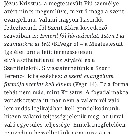
Jézus Krisztus, a megtestesült Fiú személye
azért nincs megemlítve, mert ő maga a szent
evangélium. Valami nagyon hasonlót
fedezhetünk föl Szent Klára következő
szavaiban is:
Ismerd föl hivatásodat. Isten Fia
számunkra út lett
(KlVégr 5)
–
a Megtestesült
Ige életforma lett; természetesen
elválaszthatatlanul az Atyától és a
Szentlélektől. S visszatérhetünk a Szent
Ferenc-i kifejezéshez:
a szent evangélium
formája szerint kell élnem
(Végr 14)
.
Ez a forma
tehát nem más, mint Krisztus. A fogadalmakra
vonatkoztatva itt már nem a valamiről való
lemondás logikájában kell gondolkodnunk,
hiszen valami teljesség jelenik meg, az Úrral
való egyesülés teljessége. Ennek megfelelően
nyugodtan beszélhetünk nem pusztán a