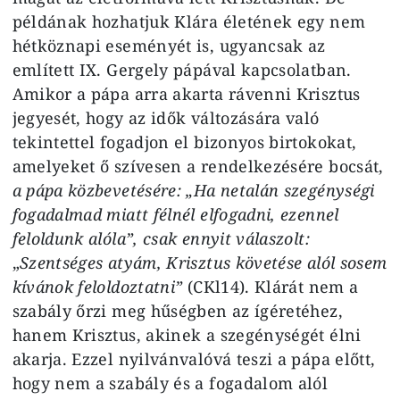
példának hozhatjuk Klára életének egy nem
hétköznapi eseményét is, ugyancsak az
említett IX. Gergely pápával kapcsolatban.
Amikor a pápa arra akarta rávenni Krisztus
jegyesét, hogy az idők változására való
tekintettel fogadjon el bizonyos birtokokat,
amelyeket ő szívesen a rendelkezésére bocsát,
a pápa közbevetésére: „Ha netalán szegénységi
fogadalmad miatt félnél elfogadni, ezennel
feloldunk alóla”, csak ennyit válaszolt:
„
Szentséges atyám, Krisztus követése alól sosem
kívánok feloldoztatni”
(CKl14). Klárát nem a
szabály őrzi meg hűségben az ígéretéhez,
hanem Krisztus, akinek a szegénységét élni
akarja. Ezzel nyilvánvalóvá teszi a pápa előtt,
hogy nem a szabály és a fogadalom alól