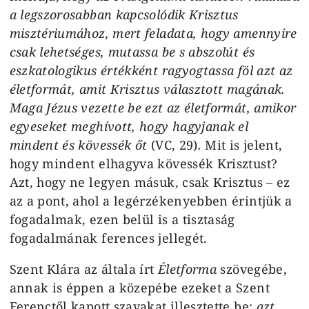
a legszorosabban kapcsolódik Krisztus
misztériumához, mert feladata, hogy amennyire
csak lehetséges, mutassa be s abszolút és
eszkatologikus értékként ragyogtassa föl azt az
életformát, amit Krisztus választott magának.
Maga Jézus vezette be ezt az életformát, amikor
egyeseket meghívott, hogy hagyjanak el
mindent és kövessék őt
(VC, 29)
.
Mit is jelent,
hogy mindent elhagyva kövessék Krisztust?
Azt, hogy ne legyen másuk, csak Krisztus – ez
az a pont, ahol a legérzékenyebben érintjük a
fogadalmak, ezen belül is a tisztaság
fogadalmának ferences jellegét.
Szent Klára az általa írt
Életforma
szövegébe,
annak is éppen a közepébe ezeket a Szent
Ferenctől kapott szavakat illesztette be:
azt