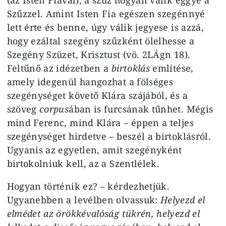
Szűzzel. Amint Isten Fia egészen szegénnyé
lett érte és benne, úgy válik jegyese is azzá,
hogy ezáltal szegény szűzként ölelhesse a
Szegény Szüzet, Krisztust (vö. 2LÁgn 18).
Feltűnő az idézetben a
birtoklás
említése,
amely idegenül hangozhat a fölséges
szegénységet követő Klára szájából, és a
szöveg
corpus
ában is furcsának tűnhet. Mégis
mind Ferenc, mind Klára – éppen a teljes
szegénységet hirdetve – beszél a birtoklásról.
Ugyanis az egyetlen, amit szegényként
birtokolniuk kell, az a Szentlélek.
Hogyan történik ez? – kérdezhetjük.
Ugyanebben a levélben olvassuk:
Helyezd el
elmédet az örökkévalóság tükrén, helyezd el