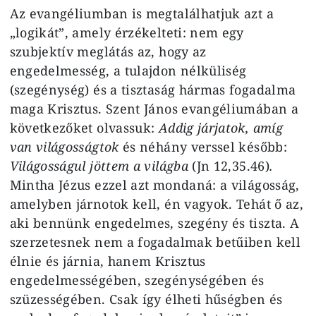
Az evangéliumban is megtalálhatjuk azt a
„logikát”, amely érzékelteti: nem egy
szubjektív meglátás az, hogy az
engedelmesség, a tulajdon nélküliség
(szegénység) és a tisztaság hármas fogadalma
maga Krisztus. Szent János evangéliumában a
következőket olvassuk:
Addig járjatok, amíg
van világosságtok
és néhány verssel később:
Világosságul jöttem a világba
(Jn 12,35.46)
.
Mintha Jézus ezzel azt mondaná: a világosság,
amelyben járnotok kell, én vagyok. Tehát ő az,
aki bennünk engedelmes, szegény és tiszta. A
szerzetesnek nem a fogadalmak betűiben kell
élnie és járnia, hanem Krisztus
engedelmességében, szegénységében és
szüzességében. Csak így élheti hűségben és