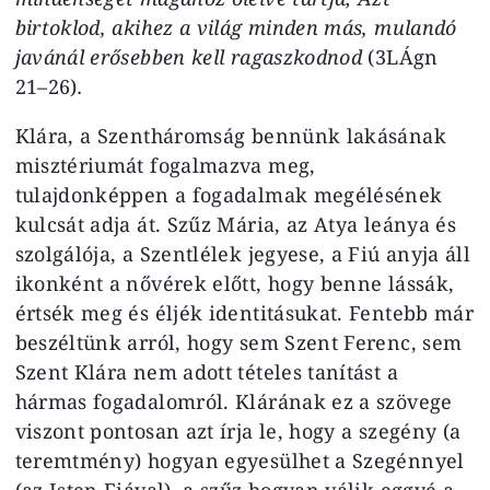
birtoklod, akihez a világ minden más, mulandó
javánál erősebben kell ragaszkodnod
(3LÁgn
21–26)
.
Klára, a Szentháromság bennünk lakásának
misztériumát fogalmazva meg,
tulajdonképpen a fogadalmak megélésének
kulcsát adja át. Szűz Mária, az Atya leánya és
szolgálója, a Szentlélek jegyese, a Fiú anyja áll
ikonként a nővérek előtt, hogy benne lássák,
értsék meg és éljék identitásukat. Fentebb már
beszéltünk arról, hogy sem Szent Ferenc, sem
Szent Klára nem adott tételes tanítást a
hármas fogadalomról. Klárának ez a szövege
viszont pontosan azt írja le, hogy a szegény (a
teremtmény) hogyan egyesülhet a Szegénnyel
(az Isten Fiával), a szűz hogyan válik eggyé a