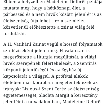
Ebben a helyzetben Madeleine Delbrêl példája
mutatta meg, hogy a hétköznapi élet, a
párbeszéd és a nem hívők közötti jelenlét is az
életszentség útja lehet – ez a szemlélet
közvetlenül előkészítette a zsinat világ felé
fordulását.
A II. Vatikáni Zsinat végül e hosszú folyamatok
szintéziseként jelent meg. Hivatalosan is
megerősítette a liturgia megújítását, a világi
hívek szerepének felértékelését, a Szentírás
központi jelentőségét és az Egyház új
kapcsolatát a világgal. A prófétai alakok
életében már korábban megjelentek ezek az
irányok: Lisieux-i Szent Teréz az életszentség
egyetemességét, Slachta Margit a keresztény
jelenlétet a társadalomban, Madeleine Delbrêl