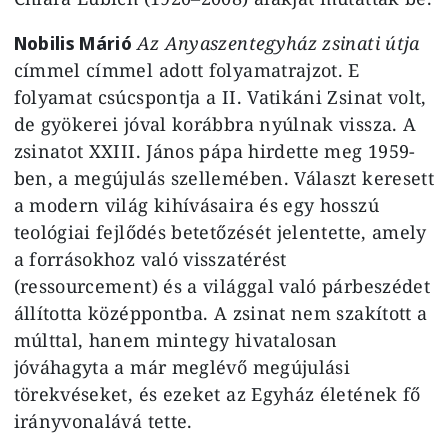
Nobilis Márió
Az Anyaszentegyház zsinati útja
címmel címmel adott folyamatrajzot. E
folyamat csúcspontja a II. Vatikáni Zsinat volt,
de gyökerei jóval korábbra nyúlnak vissza. A
zsinatot XXIII. János pápa hirdette meg 1959-
ben, a megújulás szellemében. Választ keresett
a modern világ kihívásaira és egy hosszú
teológiai fejlődés betetőzését jelentette, amely
a forrásokhoz való visszatérést
(ressourcement) és a világgal való párbeszédet
állította középpontba. A zsinat nem szakított a
múlttal, hanem mintegy hivatalosan
jóváhagyta a már meglévő megújulási
törekvéseket, és ezeket az Egyház életének fő
irányvonalává tette.