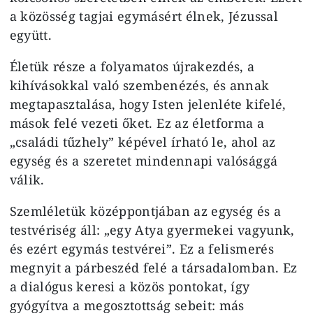
a közösség tagjai egymásért élnek, Jézussal
együtt.
Életük része a folyamatos újrakezdés, a
kihívásokkal való szembenézés, és annak
megtapasztalása, hogy Isten jelenléte kifelé,
mások felé vezeti őket. Ez az életforma a
„családi tűzhely” képével írható le, ahol az
egység és a szeretet mindennapi valósággá
válik.
Szemléletük középpontjában az egység és a
testvériség áll: „egy Atya gyermekei vagyunk,
és ezért egymás testvérei”. Ez a felismerés
megnyit a párbeszéd felé a társadalomban. Ez
a dialógus keresi a közös pontokat, így
gyógyítva a megosztottság sebeit: más