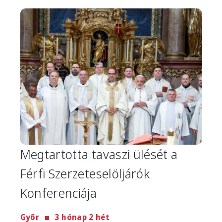
Image
Megtartotta tavaszi ülését a
Férfi Szerzeteselöljárók
Konferenciája
Győr
3 hónap 2 hét