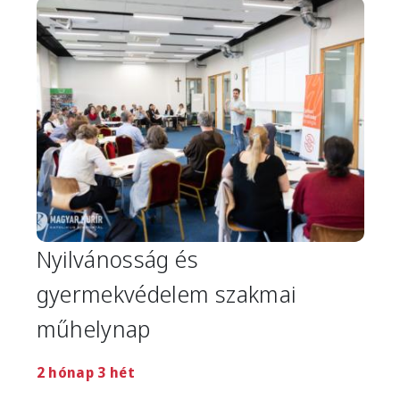
Image
Nyilvánosság és
gyermekvédelem szakmai
műhelynap
2 hónap 3 hét