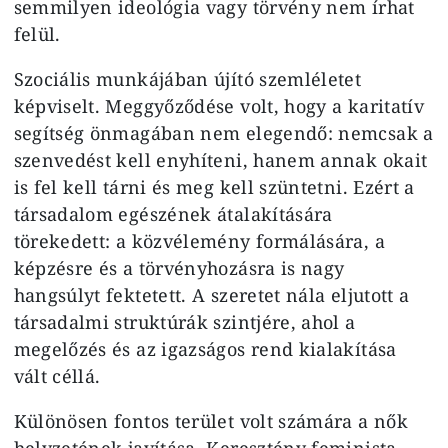
semmilyen ideológia vagy törvény nem írhat
felül.
Szociális munkájában újító szemléletet
képviselt. Meggyőződése volt, hogy a karitatív
segítség önmagában nem elegendő: nemcsak a
szenvedést kell enyhíteni, hanem annak okait
is fel kell tárni és meg kell szüntetni. Ezért a
társadalom egészének átalakítására
törekedett: a közvélemény formálására, a
képzésre és a törvényhozásra is nagy
hangsúlyt fektetett. A szeretet nála eljutott a
társadalmi struktúrák szintjére, ahol a
megelőzés és az igazságos rend kialakítása
vált céllá.
Különösen fontos terület volt számára a nők
helyzetének javítása. Keresztény feminista