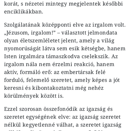
korát, s nézetei mintegy megjelentek későbbi
enciklikákban.
Szolgálatának középponti elve az irgalom volt.
„Jézusom, irgalom!” – választott jelmondata
olyan életszemléletet jelent, amely a világ
nyomorúságát látva sem esik kétségbe, hanem
Isten irgalmára támaszkodva cselekszik. Az
irgalom nála nem érzelmi reakció, hanem
aktív, formáló erő: az embertársak felé
forduló, felemelő szeretet, amely képes a jót
keresni és kibontakoztatni még nehéz
körülmények között is.
Ezzel szorosan összefonódik az igazság és
szeretet egységének elve: az igazság szeretet
nélkül kegyetlenné válhat, a szeretet igazság