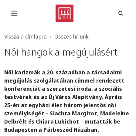
Ugrás a tartalomra
Morzsa
Vissza a címlapra
Összes hírünk
Női hangok a megújulásért
Női karizmák a 20. században a társadalmi
megújulás szolgálatában címmel rendezett
konferenciát a szerzetesi iroda, a szociális
testvérek és az Új Város Alapítvány. Április
25-én az egyházi élet három jelentős női
személyiségét – Slachta Margitot, Madeleine
Delbrêlt és Chiara Lubichot – mutatták be
Budapesten a Párbeszéd Házában.