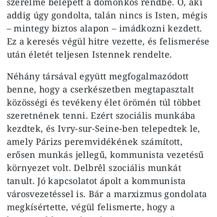
szerelme belépett a domonkos rendbe. Ő, aki
addig úgy gondolta, talán nincs is Isten, mégis
– mintegy biztos alapon – imádkozni kezdett.
Ez a keresés végül hitre vezette, és felismerése
után életét teljesen Istennek rendelte.
Néhány társával együtt megfogalmazódott
benne, hogy a cserkészetben megtapasztalt
közösségi és tevékeny élet örömén túl többet
szeretnének tenni. Ezért szociális munkába
kezdtek, és Ivry-sur-Seine-ben telepedtek le,
amely Párizs peremvidékének számított,
erősen munkás jellegű, kommunista vezetésű
környezet volt. Delbrêl szociális munkát
tanult. Jó kapcsolatot ápolt a kommunista
városvezetéssel is. Bár a marxizmus gondolata
megkísértette, végül felismerte, hogy a