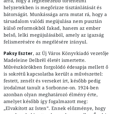
arra, hogy a legnehezebb történelmi
helyzetekben is megőrizze tisztánlátását és
bátorságát. Munkássága arra mutat rá, hogy a
társadalom valódi megújulása nem pusztán
külső reformokból fakad, hanem az ember
belső, lelki megújulásából, amely az igazság
felismerésére és megélésére irányul.
Paksy Eszter
, az Új Város Könyvkiadó vezetője
Madeleine Delbrêl életét ismertette.
Művészkörökben forgolódó édesapja mellett ő
is sokrétű kapcsolatba került a művészettel:
festett, zenélt és verseket írt, később pedig
irodalmat tanult a Sorbonne-on. 1924-ben
azonban olyan meghatározó élmény érte,
amelyet később így fogalmazott meg:
„Elvakított az Isten”. Ennek előzménye, hogy