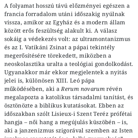
A folyamat hosszú távú előzményei egészen a
francia forradalom utáni időszakig nyúlnak
vissza, amikor az Egyház és a modern állam
között erős feszültség alakult ki. A válasz
sokáig a védekezés volt: az ultramontanizmus
és az I. Vatikáni Zsinat a pápai tekintély
megerősítésére törekedett, miközben a
neoskolasztika uralta a teológiai gondolkodást.
Ugyanakkor már ekkor megjelentek a nyitás
jelei is, különösen XIII. Leó pápa
működésében, aki a
Rerum novarum
révén
megalapozta a katolikus társadalmi tanítást, és
ösztönözte a biblikus kutatásokat. Ebben az
időszakban szólt Lisieux-i Szent Teréz prófétai
hangja – női hang a megújulás küszöbén – is,
aki a janzenizmus szigorával szemben az Isten