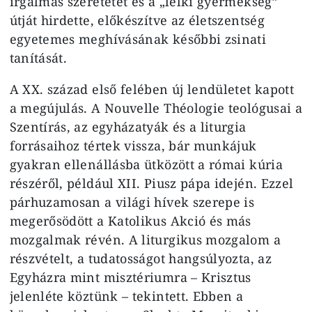
irgalmas szeretetét és a „lelki gyermekség”
útját hirdette, előkészítve az életszentség
egyetemes meghívásának későbbi zsinati
tanítását.
A XX. század első felében új lendületet kapott
a megújulás. A Nouvelle Théologie teológusai a
Szentírás, az egyházatyák és a liturgia
forrásaihoz tértek vissza, bár munkájuk
gyakran ellenállásba ütközött a római kúria
részéről, például XII. Piusz pápa idején. Ezzel
párhuzamosan a világi hívek szerepe is
megerősödött a Katolikus Akció és más
mozgalmak révén. A liturgikus mozgalom a
részvételt, a tudatosságot hangsúlyozta, az
Egyházra mint misztériumra – Krisztus
jelenléte köztünk – tekintett. Ebben a