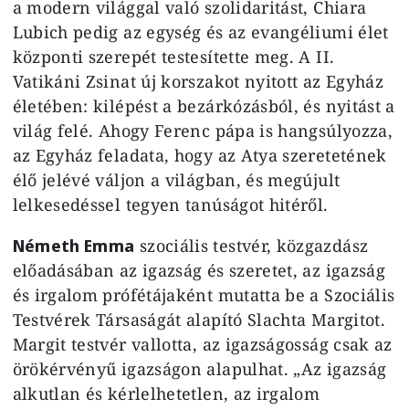
a modern világgal való szolidaritást, Chiara
Lubich pedig az egység és az evangéliumi élet
központi szerepét testesítette meg. A II.
Vatikáni Zsinat új korszakot nyitott az Egyház
életében: kilépést a bezárkózásból, és nyitást a
világ felé. Ahogy Ferenc pápa is hangsúlyozza,
az Egyház feladata, hogy az Atya szeretetének
élő jelévé váljon a világban, és megújult
lelkesedéssel tegyen tanúságot hitéről.
Németh Emma
szociális testvér, közgazdász
előadásában az igazság és szeretet, az igazság
és irgalom prófétájaként mutatta be a Szociális
Testvérek Társaságát alapító Slachta Margitot.
Margit testvér vallotta, az igazságosság csak az
örökérvényű igazságon alapulhat. „Az igazság
alkutlan és kérlelhetetlen, az irgalom