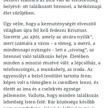
helyévé: ott találkozott Istennel, a hétköznapi
élet sűrűjében.
Úgy vélte, hogy a kereszténységét elveszítő
világban újra fel kell fedezni Krisztust.
Szerette „az ajtót, amely az utcára nyílik”,
mert számára a város – a tömeg, a metró, a
mindennapi nyüzsgés – lett a „sivatag”, az
Istennel való találkozás helye. Életében
minden a misszió részévé vált: a lépcsőház, a
telefoncsörgés, a munkahely, az iroda. Az
egyensúlyt a belső lendület tartotta fenn;
képes volt a tömegben is csendben lenni, és
életét az ima és a cselekvés egysége
jellemezte. Vallotta, hogy minden találkozás
lehetőség Isten felé. Bár közössége később