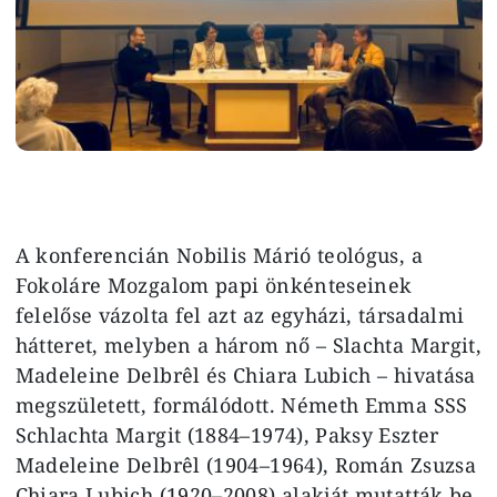
A konferencián Nobilis Márió teológus, a
Fokoláre Mozgalom papi önkénteseinek
felelőse vázolta fel azt az egyházi, társadalmi
hátteret, melyben a három nő – Slachta Margit,
Madeleine Delbrêl és Chiara Lubich – hivatása
megszületett, formálódott. Németh Emma SSS
Schlachta Margit (1884–1974), Paksy Eszter
Madeleine Delbrêl (1904–1964), Román Zsuzsa
Chiara Lubich (1920–2008) alakját mutatták be.