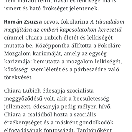
nem maradt fenn, írásai és lelkisége ma is
ismert és ható örökséget jelentenek.
Román Zsuzsa
orvos, fokolarina
A társadalom
megújítása az emberi kapcsolatokon keresztül
címmel Chiara Lubich életét és lelkiségét
mutatta be. Középpontba állította a Fokoláre
Mozgalom karizmáját, amely az egység
karizmája: bemutatta a mozgalom lelkiségét,
közösségi szemléletét és a párbeszédre való
törekvését.
Chiara Lubich édesapja szocialista
meggyőződésű volt, akit a becsületesség
jellemzett, édesanyja pedig mélyen hívő.
Chiara a családból hozta a szociális
érzékenységet és a másként gondolkodók
elfogadásának fontosságát. Tanítónőként