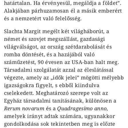
határtalan. Ha érvényesül, megáldja a földet”.
Alakjában párhuzamosan él a másik emberért
és a nemzetért való felelősség.
Slachta Margit megélt két világháborút, a
német és szovjet megszállást, gazdasági
világválságot, az ország szétdarabolását és
romba döntését, és a hazájából való
száműzetést, 90 évesen az USA-ban halt meg.
Társadalmi szolgálatát azzal az éleslátással
végezte, amely az „idők jelei” mögötti mélyebb
igazságokra figyelt, s ebből kiindulva
cselekedett. Meghatározó szerepe volt az
Egyház társadalmi tanításának, különösen a
Rerum novarum
és a
Quadragesimo anno
,
amelyek irányt adtak számára, ugyanakkor
gondolkodása sok tekintetben meg is előzte