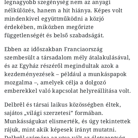
legnagyobb szegénység nem az anyagi
nélkülözés, hanem a hit hiánya. Képes volt
mindenkivel együttműködni a közjó
érdekében, miközben megőrizte
függetlenségét és belső szabadságát.
Ebben az időszakban Franciaország
szembesült a társadalom mély átalakulásával,
és az Egyház részéről megindultak azok a
kezdeményezések – például a munkáspapok
mozgalma –, amelyek célja a dolgozó
emberekkel való kapcsolat helyreállítása volt.
Delbrêl és társai laikus közösségben éltek,
sajátos „világi szerzetesi” formában.
Munkásságukat elismerték, és úgy tekintettek
rájuk, mint akik képesek irányt mutatni.
Delbrêl számára az utca vált az életszentség