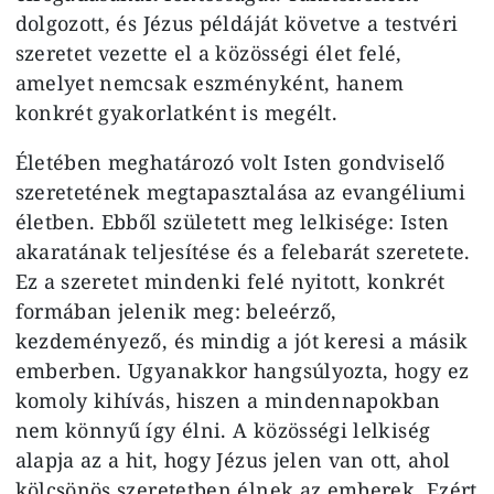
dolgozott, és Jézus példáját követve a testvéri
szeretet vezette el a közösségi élet felé,
amelyet nemcsak eszményként, hanem
konkrét gyakorlatként is megélt.
Életében meghatározó volt Isten gondviselő
szeretetének megtapasztalása az evangéliumi
életben. Ebből született meg lelkisége: Isten
akaratának teljesítése és a felebarát szeretete.
Ez a szeretet mindenki felé nyitott, konkrét
formában jelenik meg: beleérző,
kezdeményező, és mindig a jót keresi a másik
emberben. Ugyanakkor hangsúlyozta, hogy ez
komoly kihívás, hiszen a mindennapokban
nem könnyű így élni. A közösségi lelkiség
alapja az a hit, hogy Jézus jelen van ott, ahol
kölcsönös szeretetben élnek az emberek. Ezért