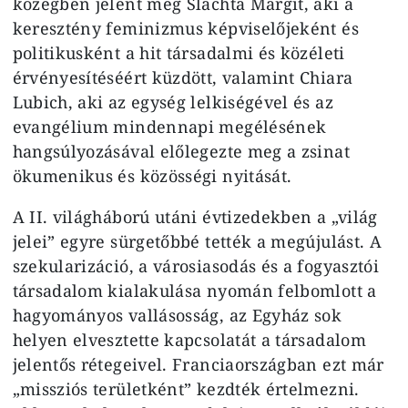
közegben jelent meg Slachta Margit, aki a
keresztény feminizmus képviselőjeként és
politikusként a hit társadalmi és közéleti
érvényesítéséért küzdött, valamint Chiara
Lubich, aki az egység lelkiségével és az
evangélium mindennapi megélésének
hangsúlyozásával előlegezte meg a zsinat
ökumenikus és közösségi nyitását.
A II. világháború utáni évtizedekben a „világ
jelei” egyre sürgetőbbé tették a megújulást. A
szekularizáció, a városiasodás és a fogyasztói
társadalom kialakulása nyomán felbomlott a
hagyományos vallásosság, az Egyház sok
helyen elvesztette kapcsolatát a társadalom
jelentős rétegeivel. Franciaországban ezt már
„missziós területként” kezdték értelmezni.