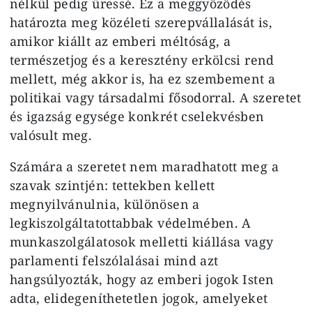
nélkül pedig üressé. Ez a meggyőződés
határozta meg közéleti szerepvállalását is,
amikor kiállt az emberi méltóság, a
természetjog és a keresztény erkölcsi rend
mellett, még akkor is, ha ez szembement a
politikai vagy társadalmi fősodorral. A szeretet
és igazság egysége konkrét cselekvésben
valósult meg.
Számára a szeretet nem maradhatott meg a
szavak szintjén: tettekben kellett
megnyilvánulnia, különösen a
legkiszolgáltatottabbak védelmében. A
munkaszolgálatosok melletti kiállása vagy
parlamenti felszólalásai mind azt
hangsúlyozták, hogy az emberi jogok Isten
adta, elidegeníthetetlen jogok, amelyeket