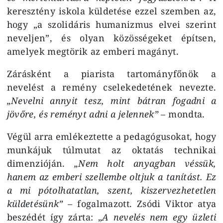
keresztény iskola küldetése ezzel szemben az,
hogy „a szolidáris humanizmus elvei szerint
neveljen”, és olyan közösségeket építsen,
amelyek megtörik az emberi magányt.
Zárásként a piarista tartományfőnök a
nevelést a remény cselekedetének nevezte.
„Nevelni annyit tesz, mint bátran fogadni a
jövőre, és reményt adni a jelennek”
– mondta.
Végül arra emlékeztette a pedagógusokat, hogy
munkájuk túlmutat az oktatás technikai
dimenzióján.
„Nem holt anyagban véssük,
hanem az emberi szellembe oltjuk a tanítást. Ez
a mi pótolhatatlan, szent, kiszervezhetetlen
küldetésünk”
– fogalmazott. Zsódi Viktor atya
beszédét így zárta: „
A nevelés nem egy üzleti