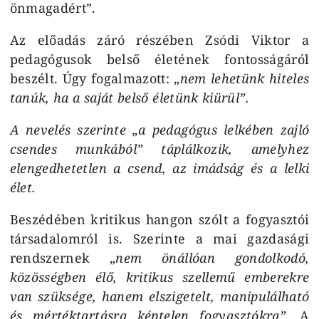
önmagadért”.
Az előadás záró részében Zsódi Viktor a
pedagógusok belső életének fontosságáról
beszélt. Úgy fogalmazott: „
nem lehetünk hiteles
tanúk, ha a saját belső életünk kiürül”.
A nevelés szerinte „a pedagógus lelkében zajló
csendes munkából” táplálkozik, amelyhez
elengedhetetlen a csend, az imádság és a lelki
élet.
Beszédében kritikus hangon szólt a fogyasztói
társadalomról is. Szerinte a mai gazdasági
rendszernek „
nem önállóan gondolkodó,
közösségben élő, kritikus szellemű emberekre
van szüksége, hanem elszigetelt, manipulálható
és mértéktartásra képtelen fogyasztókra”.
A