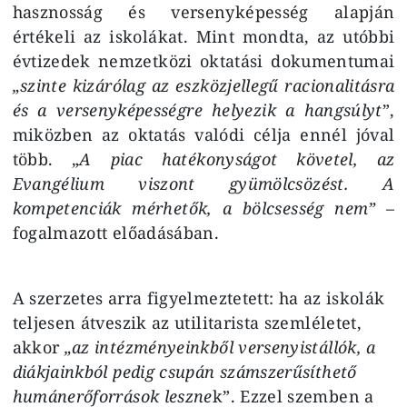
hasznosság és versenyképesség alapján
értékeli az iskolákat. Mint mondta, az utóbbi
évtizedek nemzetközi oktatási dokumentumai
„szinte kizárólag az eszközjellegű racionalitásra
és a versenyképességre helyezik a hangsúlyt
”,
miközben az oktatás valódi célja ennél jóval
több. „
A piac hatékonyságot követel, az
Evangélium viszont gyümölcsözést. A
kompetenciák mérhetők, a bölcsesség nem”
–
fogalmazott előadásában.
A szerzetes arra figyelmeztetett: ha az iskolák
teljesen átveszik az utilitarista szemléletet,
akkor
„az intézményeinkből versenyistállók, a
diákjainkból pedig csupán számszerűsíthető
humánerőforrások leszne
k”. Ezzel szemben a