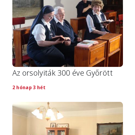
Az orsolyiták 300 éve Győrött
2 hónap 3 hét
Image