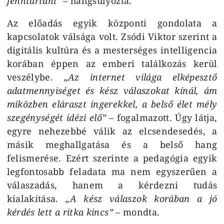
fenntartani”
– hangsúlyozta.
Az előadás egyik központi gondolata a
kapcsolatok válsága volt. Zsódi Viktor szerint a
digitális kultúra és a mesterséges intelligencia
korában éppen az emberi találkozás kerül
veszélybe.
„Az internet világa elképesztő
adatmennyiséget és kész válaszokat kínál, ám
miközben eláraszt ingerekkel, a belső élet mély
szegénységét idézi elő”
– fogalmazott. Úgy látja,
egyre nehezebbé válik az elcsendesedés, a
másik meghallgatása és a belső hang
felismerése. Ezért szerinte a pedagógia egyik
legfontosabb feladata ma nem egyszerűen a
válaszadás, hanem a kérdezni tudás
kialakítása.
„A kész válaszok korában a jó
kérdés lett a ritka kincs”
– mondta.