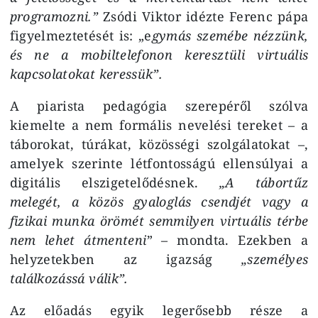
programozni.”
Zsódi Viktor idézte
Ferenc pápa
figyelmeztetését is: „e
gymás szemébe nézzünk,
és ne a mobiltelefonon keresztüli virtuális
kapcsolatokat keressük”.
A piarista pedagógia szerepéről szólva
kiemelte a nem formális nevelési tereket – a
táborokat, túrákat, közösségi szolgálatokat –,
amelyek szerinte létfontosságú ellensúlyai a
digitális elszigetelődésnek.
„A tábortűz
melegét, a közös gyaloglás csendjét vagy a
fizikai munka örömét semmilyen virtuális térbe
nem lehet átmenteni
” – mondta. Ezekben a
helyzetekben az igazság
„személyes
találkozássá válik”.
Az előadás egyik legerősebb része a