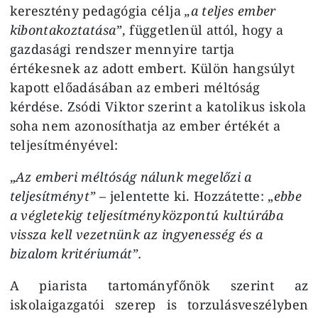
keresztény pedagógia célja
„a teljes ember
kibontakoztatása”
, függetlenül attól, hogy a
gazdasági rendszer mennyire tartja
értékesnek az adott embert. Külön hangsúlyt
kapott előadásában az emberi méltóság
kérdése. Zsódi Viktor szerint a katolikus iskola
soha nem azonosíthatja az ember értékét a
teljesítményével:
„
Az emberi méltóság nálunk megelőzi a
teljesítményt”
– jelentette ki. Hozzátette: „
ebbe
a végletekig teljesítményközpontú kultúrába
vissza kell vezetnünk az ingyenesség és a
bizalom kritériumát”.
A piarista tartományfőnök szerint az
iskolaigazgatói szerep is torzulásveszélyben