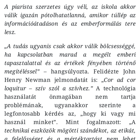
A piarista szerzetes úgy véli, az iskola akkor
válik igazán pótolhatatlanná, amikor túllép az
információátadáson és az emberformálás tere
lesz.
„A tudás ugyanis csak akkor válik bölcsességgé,
ha kapcsolatban marad a megélt emberi
tapasztalattal és az értékek fényében történő
megítéléssel” –
hangsúlyozta. Felidézte
John
Henry Newman
jelmondatát is: „
Cor ad cor
loquitur – szív szól a szívhez.”
A technológia
használatát önmagában nem tartja
problémának, ugyanakkor szerinte a
legfontosabb kérdés az, „hogy ki vagy mi
használ minket”. Mint fogalmazott: „A
technikai eszközök mögötti szándékot, az etikát,
a felelősséget és a mértéktartást nem lehet