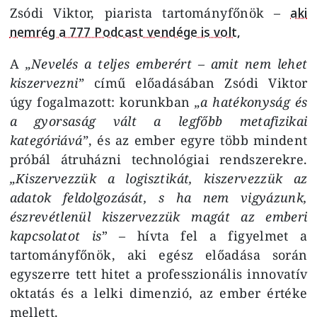
Zsódi Viktor, piarista tartományfőnök –
aki
nemrég a 777 Podcast vendége is volt,
A
„Nevelés a teljes emberért – amit nem lehet
kiszervezni”
című előadásában Zsódi Viktor
úgy fogalmazott: korunkban
„a hatékonyság és
a gyorsaság vált a legfőbb metafizikai
kategóriává”
, és az ember egyre több mindent
próbál átruházni technológiai rendszerekre.
„Kiszervezzük a logisztikát, kiszervezzük az
adatok feldolgozását, s ha nem vigyázunk,
észrevétlenül kiszervezzük magát az emberi
kapcsolatot is
” – hívta fel a figyelmet a
tartományfőnök, aki egész előadása során
egyszerre tett hitet a professzionális innovatív
oktatás és a lelki dimenzió, az ember értéke
mellett.