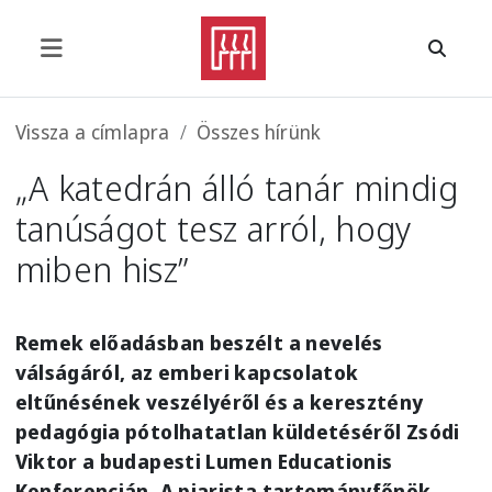
Ugrás a tartalomra
Morzsa
Vissza a címlapra
Összes hírünk
„A katedrán álló tanár mindig
tanúságot tesz arról, hogy
miben hisz”
Remek előadásban beszélt a nevelés
válságáról, az emberi kapcsolatok
eltűnésének veszélyéről és a keresztény
pedagógia pótolhatatlan küldetéséről
Zsódi
Viktor
a budapesti Lumen Educationis
Konferencián. A piarista tartományfőnök