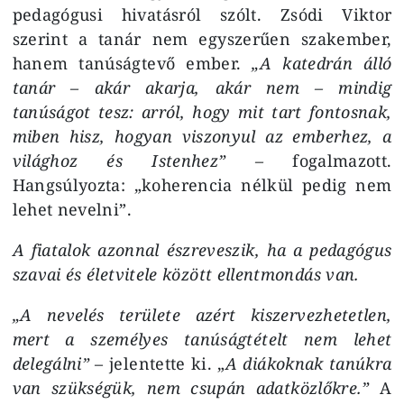
pedagógusi hivatásról szólt. Zsódi Viktor
szerint a tanár nem egyszerűen szakember,
hanem tanúságtevő ember.
„A katedrán álló
tanár – akár akarja, akár nem – mindig
tanúságot tesz: arról, hogy mit tart fontosnak,
miben hisz, hogyan viszonyul az emberhez, a
világhoz és Istenhez” –
fogalmazott.
Hangsúlyozta: „koherencia nélkül pedig nem
lehet nevelni”.
A fiatalok azonnal észreveszik, ha a pedagógus
szavai és életvitele között ellentmondás van.
„A nevelés területe azért kiszervezhetetlen,
mert a személyes tanúságtételt nem lehet
delegálni”
– jelentette ki. „
A diákoknak tanúkra
van szükségük, nem csupán adatközlőkre.”
A