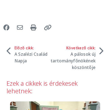
Előző cikk:
Következő cikk:
A Szalézi Család
A pálosok új
Napja
tartományfőnökének
köszöntője
Ezek a cikkek is érdekesek
lehetnek:
Image