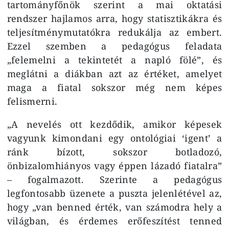
tartományfőnök szerint a mai oktatási
rendszer hajlamos arra, hogy statisztikákra és
teljesítménymutatókra redukálja az embert.
Ezzel szemben a pedagógus feladata
„felemelni a tekintetét a napló fölé”, és
meglátni a diákban azt az értéket, amelyet
maga a fiatal sokszor még nem képes
felismerni.
„A nevelés ott kezdődik, amikor képesek
vagyunk kimondani egy ontológiai ‘igent’ a
ránk bízott, sokszor botladozó,
önbizalomhiányos vagy éppen lázadó fiatalra”
– fogalmazott. Szerinte a pedagógus
legfontosabb üzenete a puszta jelenlétével az,
hogy „van benned érték, van számodra hely a
világban, és érdemes erőfeszítést tenned