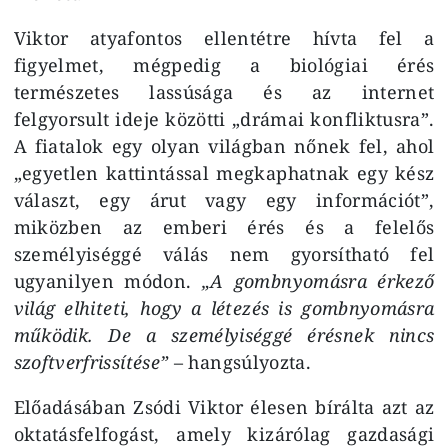
Viktor atyafontos ellentétre hívta fel a
figyelmet, mégpedig a biológiai érés
természetes lassúsága és az internet
felgyorsult ideje közötti „drámai konfliktusra”.
A fiatalok egy olyan világban nőnek fel, ahol
„egyetlen kattintással megkaphatnak egy kész
választ, egy árut vagy egy információt”,
miközben az emberi érés és a felelős
személyiséggé válás nem gyorsítható fel
ugyanilyen módon.
„A gombnyomásra érkező
világ elhiteti, hogy a létezés is gombnyomásra
működik. De a személyiséggé érésnek nincs
szoftverfrissítése”
– hangsúlyozta.
Előadásában Zsódi Viktor élesen bírálta azt az
oktatásfelfogást, amely kizárólag gazdasági