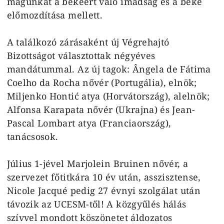
magunkat a békéért való imádság és a béke
előmozdítása mellett.
A találkozó zárásaként új Végrehajtó
Bizottságot választottak négyéves
mandátummal. Az új tagok: Ângela de Fátima
Coelho da Rocha nővér (Portugália), elnök;
Miljenko Hontić atya (Horvátország), alelnök;
Alfonsa Karapata nővér (Ukrajna) és Jean-
Pascal Lombart atya (Franciaország),
tanácsosok.
Július 1-jével Marjolein Bruinen nővér, a
szervezet főtitkára 10 év után, asszisztense,
Nicole Jacqué pedig 27 évnyi szolgálat után
távozik az UCESM-től! A közgyűlés hálás
szívvel mondott köszönetet áldozatos