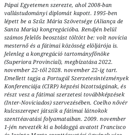
Pápai Egyetemen szerezte, ahol 2008-ban
vallástudományi diplomát kapott. 1995-ben
lépett be a Szűz Mária Szövetsége (Aliança de
Santa Maria) kongregációba. Rendjén belül
számos felelős beosztást töltött be: volt novícia
mesternő és a fátimai közösség elöljárója is.
Jelenleg a kongregáció tartományfőnöke
(Superiora Provincial), megbízatása 2022.
november 22-től 2028. november 22-ig tart.
Emellett tagja a Portugál Szerzetesintézmények
Konferenciája (CIRP) képzési bizottságának, és
részt vesz a fátimai szerzetesi továbbképzések
(Inter-Noviciados) szervezésében. Coelho nővér
kulcsszerepet játszik a fátimai látnokok
szenttéavatási folyamataiban. 2009. november
1-jén nevezték ki a boldoggá avatott Francisco
és Jacinta Marto szenttéavatási ügyének vice-