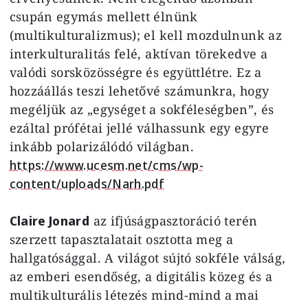
csupán egymás mellett élnünk
(multikulturalizmus); el kell mozdulnunk az
interkulturalitás felé, aktívan törekedve a
valódi sorsközösségre és együttlétre. Ez a
hozzáállás teszi lehetővé számunkra, hogy
megéljük az „egységet a sokféleségben”, és
ezáltal prófétai jellé válhassunk egy egyre
inkább polarizálódó világban.
https://www.ucesm.net/cms/wp-
content/uploads/Narh.pdf
Claire Jonard
az ifjúságpasztoráció terén
szerzett tapasztalatait osztotta meg a
hallgatósággal. A világot sújtó sokféle válság,
az emberi esendőség, a digitális közeg és a
multikulturális létezés mind-mind a mai