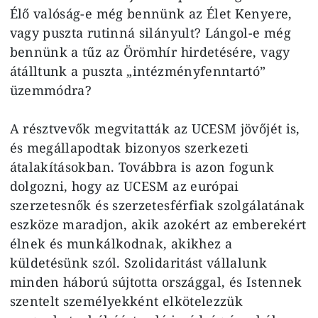
Élő valóság-e még bennünk az Élet Kenyere,
vagy puszta rutinná silányult? Lángol-e még
bennünk a tűz az Örömhír hirdetésére, vagy
átálltunk a puszta „intézményfenntartó”
üzemmódra?
A résztvevők megvitatták az UCESM jövőjét is,
és megállapodtak bizonyos szerkezeti
átalakításokban. Továbbra is azon fogunk
dolgozni, hogy az UCESM az európai
szerzetesnők és szerzetesférfiak szolgálatának
eszköze maradjon, akik azokért az emberekért
élnek és munkálkodnak, akikhez a
küldetésünk szól. Szolidaritást vállalunk
minden háború sújtotta országgal, és Istennek
szentelt személyekként elkötelezzük