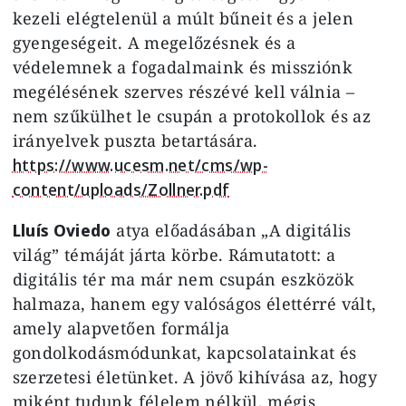
kezeli elégtelenül a múlt bűneit és a jelen
gyengeségeit. A megelőzésnek és a
védelemnek a fogadalmaink és missziónk
megélésének szerves részévé kell válnia –
nem szűkülhet le csupán a protokollok és az
irányelvek puszta betartására.
https://www.ucesm.net/cms/wp-
content/uploads/Zollner.pdf
Lluís Oviedo
atya előadásában „A digitális
világ” témáját járta körbe. Rámutatott: a
digitális tér ma már nem csupán eszközök
halmaza, hanem egy valóságos élettérré vált,
amely alapvetően formálja
gondolkodásmódunkat, kapcsolatainkat és
szerzetesi életünket. A jövő kihívása az, hogy
miként tudunk félelem nélkül, mégis