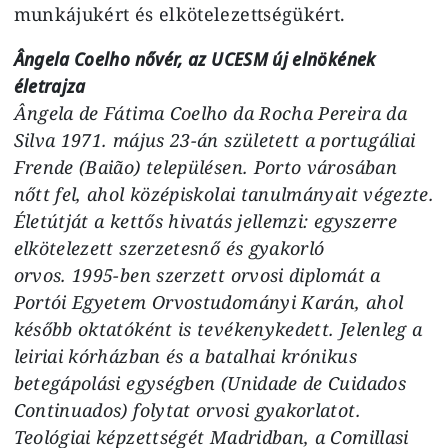
munkájukért és elkötelezettségükért.
Ângela Coelho nővér, az UCESM új elnökének
életrajza
Ângela de Fátima Coelho da Rocha Pereira da
Silva 1971. május 23-án született a portugáliai
Frende (Baião) településen. Porto városában
nőtt fel, ahol középiskolai tanulmányait végezte.
Életútját a kettős hivatás jellemzi: egyszerre
elkötelezett szerzetesnő és gyakorló
orvos. 1995-ben szerzett orvosi diplomát a
Portói Egyetem Orvostudományi Karán, ahol
később oktatóként is tevékenykedett. Jelenleg a
leiriai kórházban és a batalhai krónikus
betegápolási egységben (Unidade de Cuidados
Continuados) folytat orvosi gyakorlatot.
Teológiai képzettségét Madridban, a Comillasi