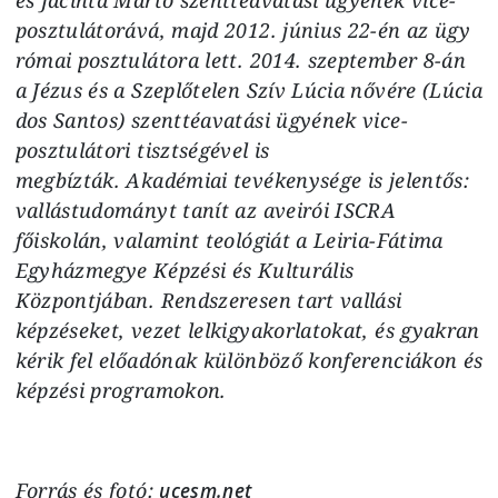
posztulátorává, majd 2012. június 22-én az ügy
római posztulátora lett. 2014. szeptember 8-án
a Jézus és a Szeplőtelen Szív Lúcia nővére (Lúcia
dos Santos) szenttéavatási ügyének vice-
posztulátori tisztségével is
megbízták. Akadémiai tevékenysége is jelentős:
vallástudományt tanít az aveirói ISCRA
főiskolán, valamint teológiát a Leiria-Fátima
Egyházmegye Képzési és Kulturális
Központjában. Rendszeresen tart vallási
képzéseket, vezet lelkigyakorlatokat, és gyakran
kérik fel előadónak különböző konferenciákon és
képzési programokon.
Forrás és fotó:
ucesm.net