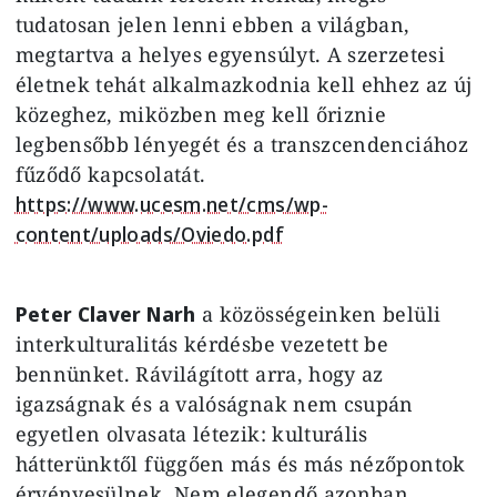
tudatosan jelen lenni ebben a világban,
megtartva a helyes egyensúlyt. A szerzetesi
életnek tehát alkalmazkodnia kell ehhez az új
közeghez, miközben meg kell őriznie
legbensőbb lényegét és a transzcendenciához
fűződő kapcsolatát.
https://www.ucesm.net/cms/wp-
content/uploads/Oviedo.pdf
Peter Claver Narh
a közösségeinken belüli
interkulturalitás kérdésbe vezetett be
bennünket. Rávilágított arra, hogy az
igazságnak és a valóságnak nem csupán
egyetlen olvasata létezik: kulturális
hátterünktől függően más és más nézőpontok
érvényesülnek. Nem elegendő azonban