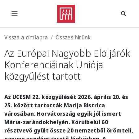
Ugrás a tartalomra
Morzsa
Vissza a címlapra
Összes hírünk
Az Európai Nagyobb Elöljárók
Konferenciáinak Uniója
közgyűlést tartott
Az UCESM 22. közgyűlését 2026. április 20. és
25. között tartották Marija Bistrica
városában, Horvátország egyik jól ismert
Mária-zarándokhelyén. Körülbelül 60
résztvevő gyűlt össze 20 nemzetből örömteli,
nagyon vendégszerető légkörben. A