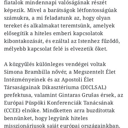
fiatalok mindennapi valóságának részét
képezik. Mivel a barátságok létfontosságúak
számukra, a mi feladatunk az, hogy olyan
tereket és alkalmakat teremtsünk, amelyek
elősegítik a hiteles emberi kapcsolatok
kibontakozását, és ezáltal az Istenhez fűződő,
mélyebb kapcsolat felé is elvezetik őket.
A közgyűlés különleges vendégei voltak
Simona Brambilla nővér, a Megszentelt Élet
Intézményeinek és az Apostoli Élet
Társaságainak Dikasztériuma (DICLSAL)
prefektusa, valamint Gintaras Grušas érsek, az
Európai Püspöki Konferenciák Tanácsának
(CCEE) elnöke. Mindketten arra buzdítottak
bennünket, hogy legyünk hiteles
misszionáriusok saját európai országainkban.