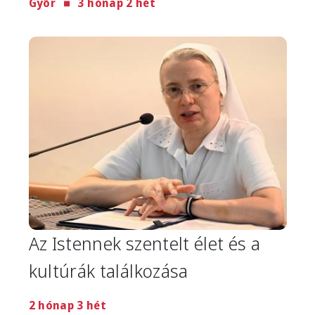
Győr
3 hónap 2 hét
Image
Az Istennek szentelt élet és a
kultúrák találkozása
2 hónap 3 hét