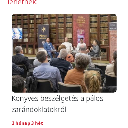
lehetnek:
Image
Könyves beszélgetés a pálos
zarándoklatokról
2 hónap 3 hét