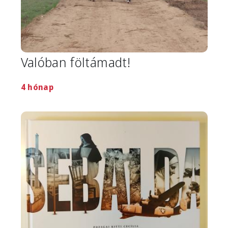
Valóban föltámadt!
4 hónap
Image