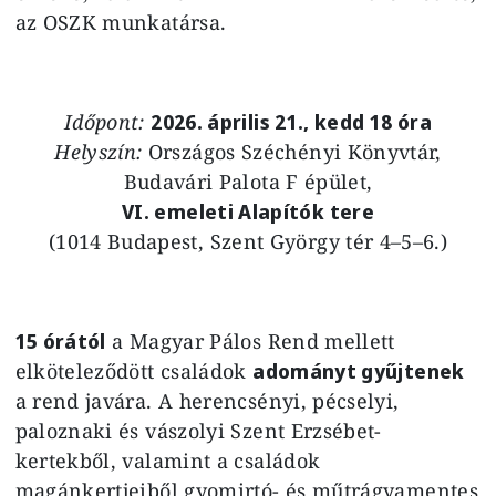
az OSZK munkatársa.
Időpont:
2026. április 21., kedd 18 óra
Helyszín:
Országos Széchényi Könyvtár,
Budavári Palota F épület,
VI. emeleti Alapítók tere
(1014 Budapest, Szent György tér 4–5–6.)
15 órától
a Magyar Pálos Rend mellett
elköteleződött családok
adományt gyűjtenek
a rend javára. A herencsényi, pécselyi,
paloznaki és vászolyi Szent Erzsébet-
kertekből, valamint a családok
magánkertjeiből gyomirtó- és műtrágyamentes