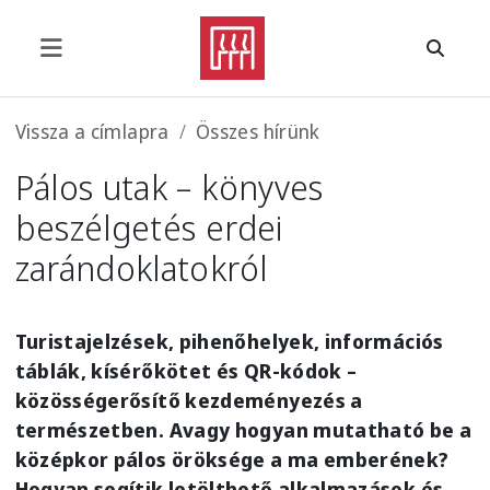
Ugrás a tartalomra
Morzsa
Vissza a címlapra
Összes hírünk
Pálos utak – könyves
beszélgetés erdei
zarándoklatokról
Turistajelzések, pihenőhelyek, információs
táblák, kísérőkötet és QR-kódok –
közösségerősítő kezdeményezés a
természetben. Avagy hogyan mutatható be a
középkor pálos öröksége a ma emberének?
Hogyan segítik letölthető alkalmazások és