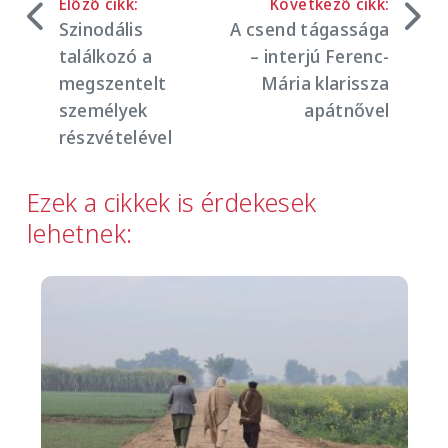
Előző cikk:
Következő cikk:
Szinodális
A csend tágassága
találkozó a
– interjú Ferenc-
megszentelt
Mária klarissza
személyek
apátnővel
részvételével
Ezek a cikkek is érdekesek
lehetnek:
Image