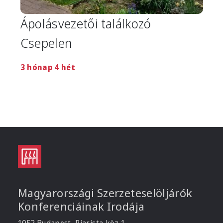
Ápolásvezetői találkozó
Csepelen
3 hónap 4 hét
Magyarországi Szerzeteselöljárók
Konferenciáinak Irodája