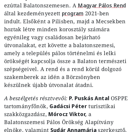
ezúttal Balatonszemesen. A
Magyar Pálos Rend
által kezdeményezett
program
2021-ben
indult. Elsőként a Pilisben, majd a Mecsekben
hoztak létre minden korosztály számára
egyénileg vagy családosan bejárható
útvonalakat, ezt követte a balatonszemesi,
amely a település pálos történelmi és lelki
örökségét kapcsolja össze a Balaton természeti
szépségeivel. A rend és a rend körül dolgozó
szakemberek az idén a Börzsönyben
készülnek újabb útvonalat átadni.
A beszélgetés résztvevői:
P. Puskás Antal
OSPPE
tartományfőnök,
Gadácsi Péter
turisztikai
szakközgazdász,
Mórocz Viktor,
a
Balatonszemesi Pálos Örökség Alapítvány
elnöke, valamint
Sudár Annamária
szerkesztő,