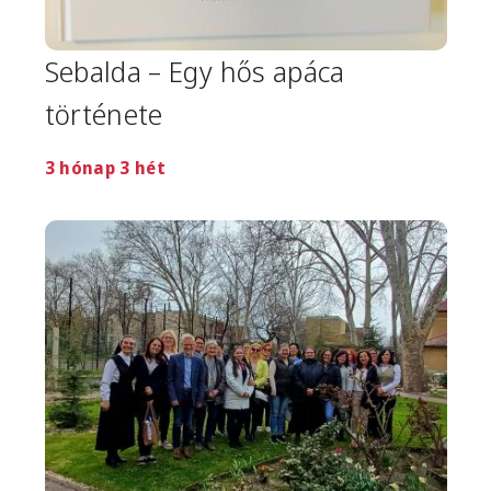
Sebalda – Egy hős apáca
története
3 hónap 3 hét
Image