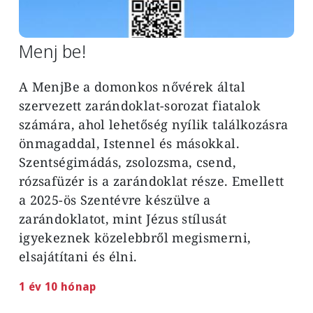
Menj be!
A MenjBe a domonkos nővérek által
szervezett ​zarándoklat-sorozat fiatalok
számára, ahol lehetőség nyílik ​találkozásra
önmagaddal, Istennel és másokkal.
Szentségimádás, zsolozsma, csend,
rózsafüzér is a ​zarándoklat része. Emellett
a 2025-ös Szentévre készülve a
zarándoklatot, ​mint Jézus stílusát
igyekeznek közelebbről megismerni, ​
elsajátítani és élni.
1 év 10 hónap