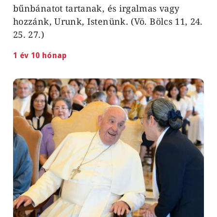
bűnbánatot tartanak, és irgalmas vagy
hozzánk, Urunk, Istenünk. (Vö. Bölcs 11, 24.
25. 27.)
1 év 10 hónap
Image