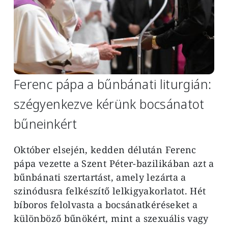
Ferenc pápa a bűnbánati liturgián:
szégyenkezve kérünk bocsánatot
bűneinkért
Október elsején, kedden délután Ferenc
pápa vezette a Szent Péter-bazilikában azt a
bűnbánati szertartást, amely lezárta a
szinódusra felkészítő lelkigyakorlatot. Hét
bíboros felolvasta a bocsánatkéréseket a
különböző bűnökért, mint a szexuális vagy