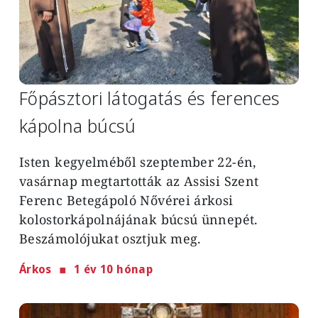
Főpásztori látogatás és ferences
kápolna búcsú
Isten kegyelméből szeptember 22-én,
vasárnap megtartották az Assisi Szent
Ferenc Betegápoló Nővérei árkosi
kolostorkápolnájának búcsú ünnepét.
Beszámolójukat osztjuk meg.
Árkos
1 év 10 hónap
Image