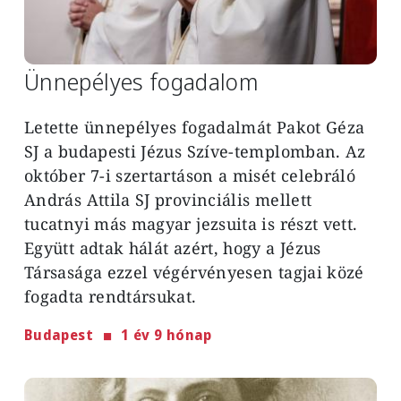
Ünnepélyes fogadalom
Letette ünnepélyes fogadalmát Pakot Géza
SJ a budapesti Jézus Szíve-templomban. Az
október 7-i szertartáson a misét celebráló
András Attila SJ provinciális mellett
tucatnyi más magyar jezsuita is részt vett.
Együtt adtak hálát azért, hogy a Jézus
Társasága ezzel végérvényesen tagjai közé
fogadta rendtársukat.
Budapest
1 év 9 hónap
Image