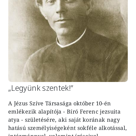
„Legyünk szentek!”
A Jézus Szíve Társasága október 10-én
emlékezik alapítója - Bíró Ferenc jezsuita
atya - születésére, aki saját korának nagy
hatású személyiségeként sokféle alkotással,
intézménnyel, valamint írásaival