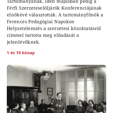
Tartományának, idén májusban pedig a
Férfi Szerzeteselöljárók Konferenciájának
elnökévé választották. A tartományfőnök a
Ferences Pedagógiai Napokon
Helyzetelemzés a szerzetesi közoktatásról
címmel tartotta meg előadását a
jelenlévőknek.
1 év 10 hónap
Image