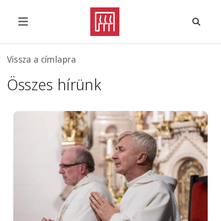
Ugrás a tartalomra
Morzsa
Vissza a címlapra
Összes hírünk
Image