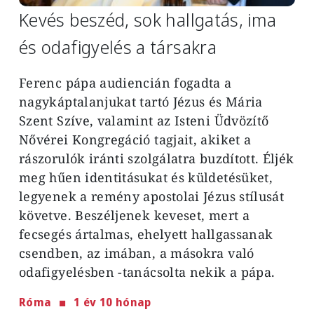
Kevés beszéd, sok hallgatás, ima
és odafigyelés a társakra
Ferenc pápa audiencián fogadta a
nagykáptalanjukat tartó Jézus és Mária
Szent Szíve, valamint az Isteni Üdvözítő
Nővérei Kongregáció tagjait, akiket a
rászorulók iránti szolgálatra buzdított. Éljék
meg hűen identitásukat és küldetésüket,
legyenek a remény apostolai Jézus stílusát
követve. Beszéljenek keveset, mert a
fecsegés ártalmas, ehelyett hallgassanak
csendben, az imában, a másokra való
odafigyelésben -tanácsolta nekik a pápa.
Róma
1 év 10 hónap