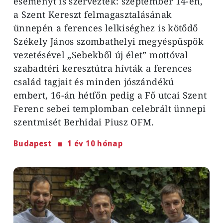
eseményt is szerveztek: szeptember 14-én,
a Szent Kereszt felmagasztalásának
ünnepén a ferences lelkiséghez is kötődő
Székely János szombathelyi megyéspüspök
vezetésével „Sebekből új élet” mottóval
szabadtéri keresztútra hívták a ferences
család tagjait és minden jószándékú
embert, 16-án hétfőn pedig a Fő utcai Szent
Ferenc sebei templomban celebrált ünnepi
szentmisét Berhidai Piusz OFM.
Budapest
1 év 10 hónap
Image