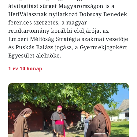
átvilágítást sürget Magyarországon is a
HetiVálasznak nyilatkozó Dobszay Benedek
ferences szerzetes, a magyar
rendtartomány korábbi elöljárója, az
Emberi Méltóság Stratégia szakmai vezetője
és Puskás Balázs jogász, a Gyermekjogokért
Egyesület alelnöke.
1 év 10 hónap
Image