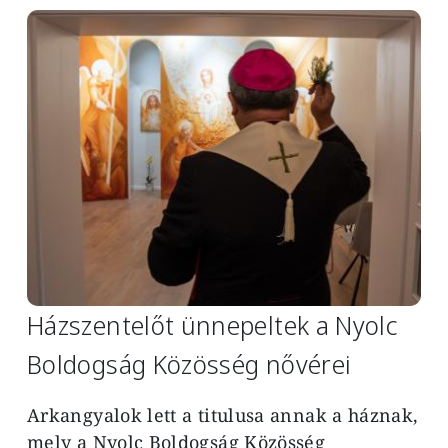
Image
Házszentelőt ünnepeltek a Nyolc
Boldogság Közösség nővérei
Arkangyalok lett a titulusa annak a háznak,
mely a Nyolc Boldogság Közösség