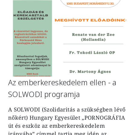
Az emberkereskedelem ellen - a
SOLWODI programja
A SOLWODI (Szolidaritás a szükségben lévő
nőkért) Hungary Egyesület „PORNOGRÁFIA
út és eszköz az emberkereskedelem
irányába” címmel tartja meg idén az