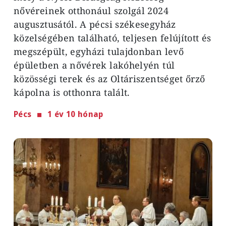
nővéreinek otthonául szolgál 2024
augusztusától. A pécsi székesegyház
közelségében található, teljesen felújított és
megszépült, egyházi tulajdonban levő
épületben a nővérek lakóhelyén túl
közösségi terek és az Oltáriszentséget őrző
kápolna is otthonra talált.
Pécs
1 év 10 hónap
Image