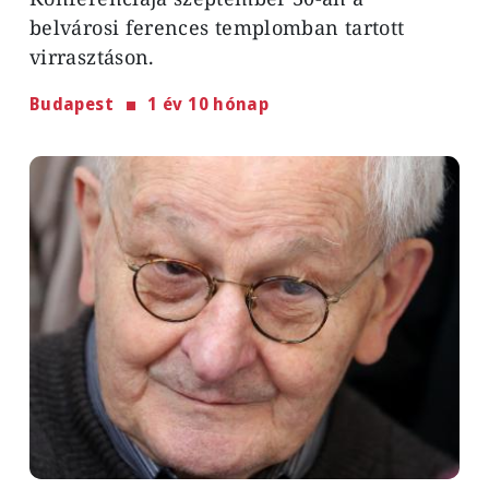
belvárosi ferences templomban tartott
virrasztáson.
Budapest
1 év 10 hónap
Image