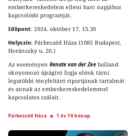
emberkereskedelem elleni harc napjához
kapcsolódó programját.
Időpont
: 2024. október 17. 13.30
Helyszín
: Párbeszéd Háza (1085 Budapest,
Horánszky u. 20.)
Az eseményen
Renate van der Zee
holland
oknyomozó újságíró fogja elénk tárni
legutóbbi tényfeltáró riportjának tartalmát
és annak az emberkereskedelemmel
kapcsolatos szálait.
Párbeszéd Háza
1 év 10 hónap
Image