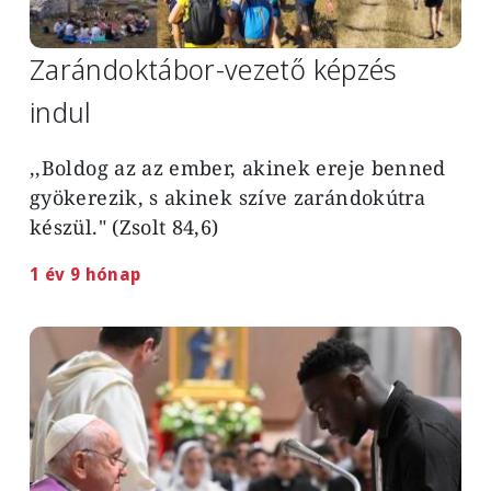
Zarándoktábor-vezető képzés
indul
,,Boldog az az ember, akinek ereje benned
gyökerezik, s akinek szíve zarándokútra
készül." (Zsolt 84,6)
1 év 9 hónap
Image