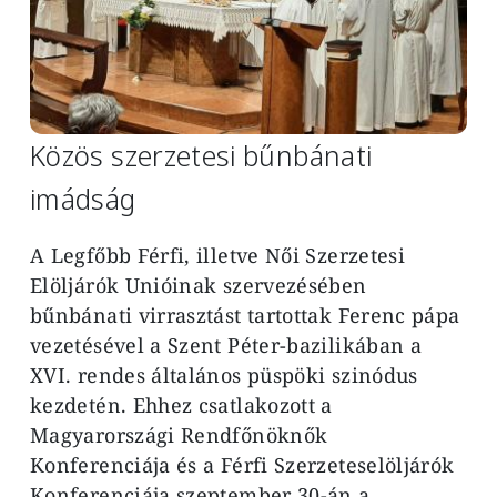
Közös szerzetesi bűnbánati
imádság
A Legfőbb Férfi, illetve Női Szerzetesi
Elöljárók Unióinak szervezésében
bűnbánati virrasztást tartottak Ferenc pápa
vezetésével a Szent Péter-bazilikában a
XVI. rendes általános püspöki szinódus
kezdetén. Ehhez csatlakozott a
Magyarországi Rendfőnöknők
Konferenciája és a Férfi Szerzeteselöljárók
Konferenciája szeptember 30-án a