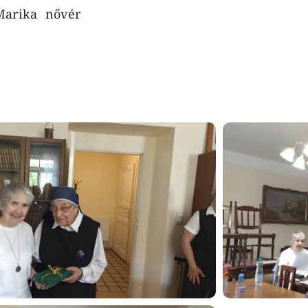
: Marika nővér
Image