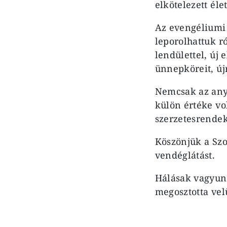
elkötelezett éle
Az evengéliumi
leporolhattuk r
lendülettel, új 
ünnepköreit, új
Nemcsak az anya
külön értéke vo
szerzetesrendek
Köszönjük a Szo
vendéglátást.
Hálásak vagyunk
megosztotta vel