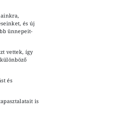
ainkra,
seinket, és új
sabb ünnepeit-
t vettek, így
 különböző
st és
apasztalatait is