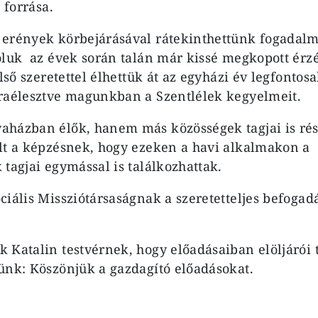
t forrása.
 erények körbejárásával rátekinthettünk fogadalm
óluk az évek során talán már kissé megkopott érzé
első szeretettel élhettük át az egyházi év legfonto
raélesztve magunkban a Szentlélek kegyelmeit.
házban élők, hanem más közösségek tagjai is rész
lt a képzésnek, hogy ezeken a havi alkalmakon a
 tagjai egymással is találkozhattak.
ciális Missziótársaságnak a szeretetteljes befogadá
 Katalin testvérnek, hogy előadásaiban elöljárói t
ünk: Köszönjük a gazdagító előadásokat.