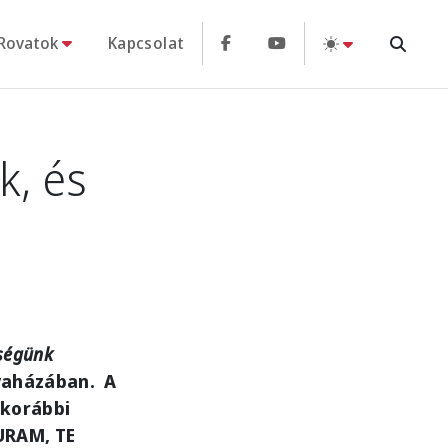
Rovatok
Kapcsolat
k, és
iségünk
nyaházában. A
 korábbi
-URAM, TE