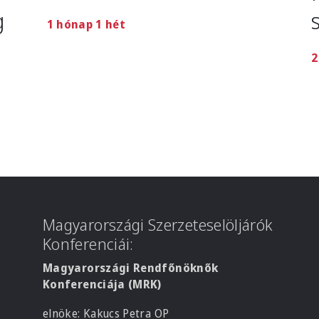
g
1 hónap 1 hét
2
Magyarországi Szerzeteselöljárók
Konferenciái:
Magyarországi Rendfőnöknők
Konferenciája (MRK)
elnöke: Kakucs Petra OP