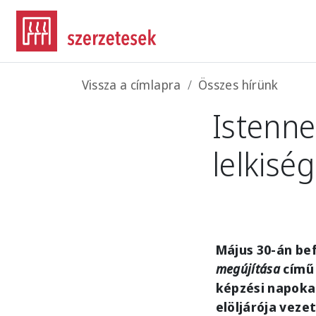
Ugrás a tartalomra
Morzsa
Vissza a címlapra
Összes hírünk
Istenne
lelkisé
Május 30-án be
megújítása
című 
képzési napokat
elöljárója veze