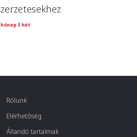
szerzetesekhez
 hónap 3 hét
Rólunk
Elérhetőség
Állandó tartalmak