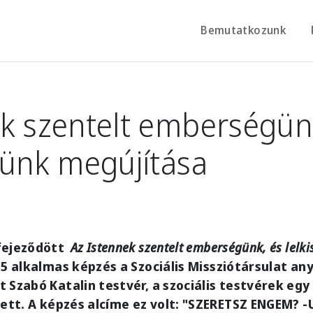
Bemutatkozunk
k szentelt emberségün
günk megújítása
fejeződött
Az Istennek szentelt emberségünk, és lelk
5 alkalmas képzés a Szociális Missziótársulat a
 Szabó Katalin testvér, a szociális testvérek egy
tett. A képzés alcíme ez volt: "SZERETSZ ENGEM? 