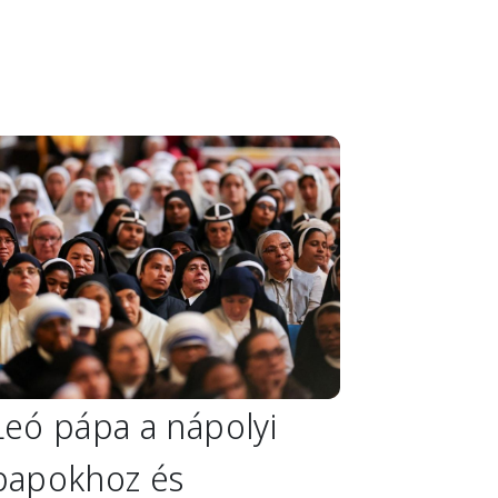
mage
Leó pápa a nápolyi
papokhoz és