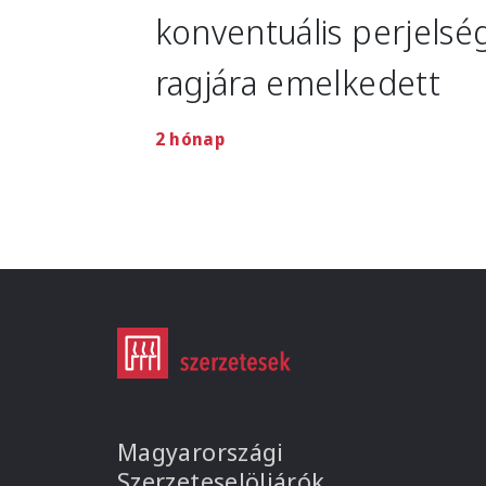
konventuális perjelsé
ragjára emelkedett
2 hónap
Magyarországi
Szerzeteselöljárók