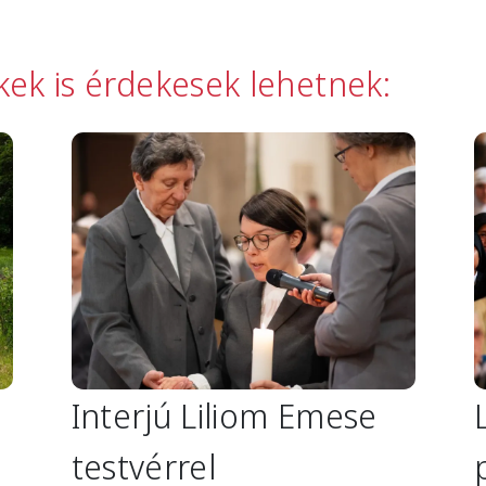
kkek is érdekesek lehetnek:
Image
I
Interjú Liliom Emese
testvérrel