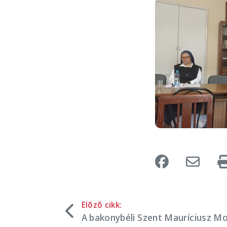
Image
Előző cikk:
A bakonybéli Szent Mauríciusz M