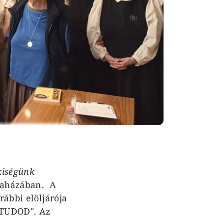
kiségünk
nyaházában. A
rábbi elöljárója
 TUDOD". Az