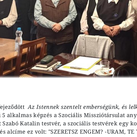
ejeződött
Az Istennek szentelt emberségünk, és lel
5 alkalmas képzés a Szociális Missziótársulat a
Szabó Katalin testvér, a szociális testvérek egy ko
pzés alcíme ez volt: "SZERETSZ ENGEM? -URAM, TE