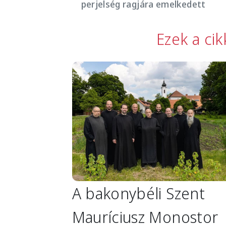
perjelség ragjára emelkedett
Ezek a ci
Image
A bakonybéli Szent
Mauríciusz Monostor