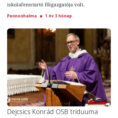
iskolafenntartó főigazgatója volt.
Pannonhalma
1 év 3 hónap
Image
Dejcsics Konrád OSB triduuma