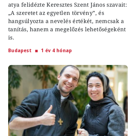
atya felidézte Keresztes Szent János szavait:
„A szeretet az egyetlen törvény”, és
hangsúlyozta a nevelés értékét, nemcsak a
tanítás, hanem a megelőzés lehetőségeként
is.
Budapest
1 év 4 hónap
Image