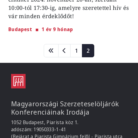
10:00-tól 17:30-ig, amelyre szeretettel hív és
vár minden érdeklődőt!
Budapest
1 év 9 hónap
Oldalszámozás
Page
Page
1
2
Magyarországi Szerzeteselöljárók
Konferenciáinak Irodája
1052 Budapest, Piarista köz 1.
adószám: 19050333-1-41
(Bejárat a Piarista Gimnázium felől - Piarista utca