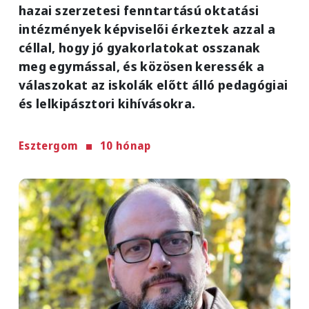
hazai szerzetesi fenntartású oktatási
intézmények képviselői érkeztek azzal a
céllal, hogy jó gyakorlatokat osszanak
meg egymással, és közösen keressék a
válaszokat az iskolák előtt álló pedagógiai
és lelkipásztori kihívásokra.
Esztergom
10 hónap
Image