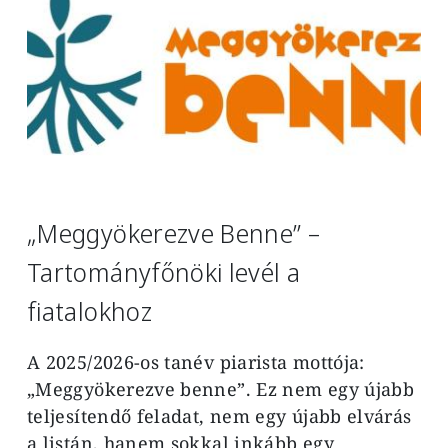
„Meggyökerezve Benne” –
Tartományfőnöki levél a
fiatalokhoz
A 2025/2026-os tanév piarista mottója:
„Meggyökerezve benne”. Ez nem egy újabb
teljesítendő feladat, nem egy újabb
elvárás
a listán, hanem sokkal inkább egy