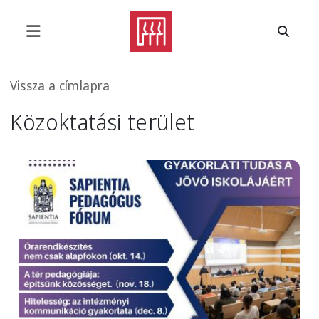
Ugrás a tartalomra
Morzsa
Vissza a címlapra
Közoktatási terület
Image