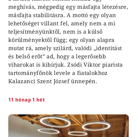
meghívás, mégpedig egy másfajta létezésre,
másfajta stabilitásra. A mottó egy olyan
lehetőséget villant fel, amely nem a mi
teljesítményünktől, nem is a külső
körülményektől függ; egy olyan alapra
mutat rá, amely szilárd, valódi „identitást
és belső erőt” ad, hogy a legerősebb
viharokat is kibírjuk. Zsódi Viktor piarista
tartományfőnök levele a fiatalokhoz
Kalazanci Szent József ünnepén.
11 hónap 1 hét
Image