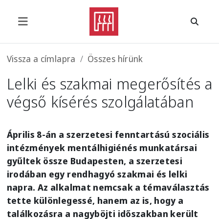
Ugrás a tartalomra
Morzsa
Vissza a címlapra
Összes hírünk
Lelki és szakmai megerősítés a
végső kísérés szolgálatában
Április 8-án a szerzetesi fenntartású szociális
intézmények mentálhigiénés munkatársai
gyűltek össze Budapesten, a szerzetesi
irodában egy rendhagyó szakmai és lelki
napra. Az alkalmat nemcsak a témaválasztás
tette különlegessé, hanem az is, hogy a
találkozásra a nagyböjti időszakban került