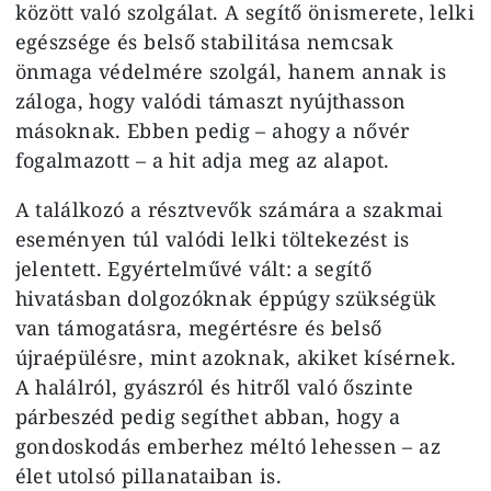
között való szolgálat. A segítő önismerete, lelki
egészsége és belső stabilitása nemcsak
önmaga védelmére szolgál, hanem annak is
záloga, hogy valódi támaszt nyújthasson
másoknak. Ebben pedig – ahogy a nővér
fogalmazott – a hit adja meg az alapot.
A találkozó a résztvevők számára a szakmai
eseményen túl valódi lelki töltekezést is
jelentett. Egyértelművé vált: a segítő
hivatásban dolgozóknak éppúgy szükségük
van támogatásra, megértésre és belső
újraépülésre, mint azoknak, akiket kísérnek.
A halálról, gyászról és hitről való őszinte
párbeszéd pedig segíthet abban, hogy a
gondoskodás emberhez méltó lehessen – az
élet utolsó pillanataiban is.