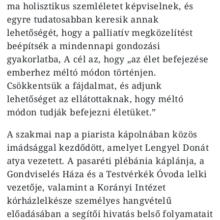
ma holisztikus szemléletet képviselnek, és
egyre tudatosabban keresik annak
lehetőségét, hogy a palliatív megközelítést
beépítsék a mindennapi gondozási
gyakorlatba, A cél az, hogy „az élet befejezése
emberhez méltó módon történjen.
Csökkentsük a fájdalmat, és adjunk
lehetőséget az ellátottaknak, hogy méltó
módon tudják befejezni életüket.”
A szakmai nap a piarista kápolnában közös
imádsággal kezdődött, amelyet Lengyel Donát
atya vezetett. A pasaréti plébánia káplánja, a
Gondviselés Háza és a Testvérkék Óvoda lelki
vezetője, valamint a Korányi Intézet
kórházlelkésze személyes hangvételű
előadásában a segítői hivatás belső folyamatait