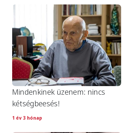
Image
Mindenkinek üzenem: nincs
kétségbeesés!
1 év 3 hónap