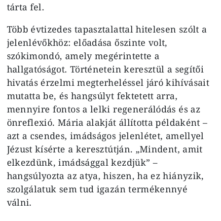
tárta fel.
Több évtizedes tapasztalattal hitelesen szólt a
jelenlévőkhöz: előadása őszinte volt,
szókimondó, amely megérintette a
hallgatóságot. Történetein keresztül a segítői
hivatás érzelmi megterheléssel járó kihívásait
mutatta be, és hangsúlyt fektetett arra,
mennyire fontos a lelki regenerálódás és az
önreflexió. Mária alakját állította példaként –
azt a csendes, imádságos jelenlétet, amellyel
Jézust kísérte a keresztútján. „Mindent, amit
elkezdünk, imádsággal kezdjük” –
hangsúlyozta az atya, hiszen, ha ez hiányzik,
szolgálatuk sem tud igazán termékennyé
válni.