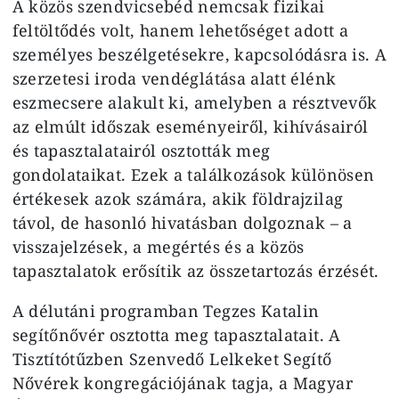
A közös szendvicsebéd nemcsak fizikai
feltöltődés volt, hanem lehetőséget adott a
személyes beszélgetésekre, kapcsolódásra is. A
szerzetesi iroda vendéglátása alatt élénk
eszmecsere alakult ki, amelyben a résztvevők
az elmúlt időszak eseményeiről, kihívásairól
és tapasztalatairól osztották meg
gondolataikat. Ezek a találkozások különösen
értékesek azok számára, akik földrajzilag
távol, de hasonló hivatásban dolgoznak – a
visszajelzések, a megértés és a közös
tapasztalatok erősítik az összetartozás érzését.
A délutáni programban Tegzes Katalin
segítőnővér osztotta meg tapasztalatait. A
Tisztítótűzben Szenvedő Lelkeket Segítő
Nővérek kongregációjának tagja, a Magyar