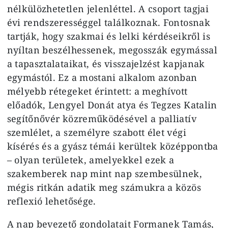
nélkülözhetetlen jelenléttel. A csoport tagjai
évi rendszerességgel találkoznak. Fontosnak
tartják, hogy szakmai és lelki kérdéseikről is
nyíltan beszélhessenek, megosszák egymással
a tapasztalataikat, és visszajelzést kapjanak
egymástól. Ez a mostani alkalom azonban
mélyebb rétegeket érintett: a meghívott
előadók, Lengyel Donát atya és Tegzes Katalin
segítőnővér közreműködésével a palliatív
szemlélet, a személyre szabott élet végi
kísérés és a gyász témái kerültek középpontba
– olyan területek, amelyekkel ezek a
szakemberek nap mint nap szembesülnek,
mégis ritkán adatik meg számukra a közös
reflexió lehetősége.
A nap bevezető gondolatait Formanek Tamás,