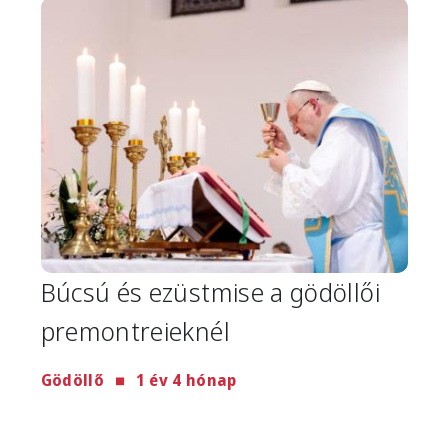
Image
Búcsú és ezüstmise a gödöllői
premontreieknél
Gödöllő
1 év 4 hónap