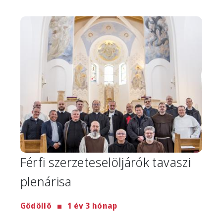
Image
Férfi szerzeteselöljárók tavaszi
plenárisa
Gödöllő
1 év 3 hónap