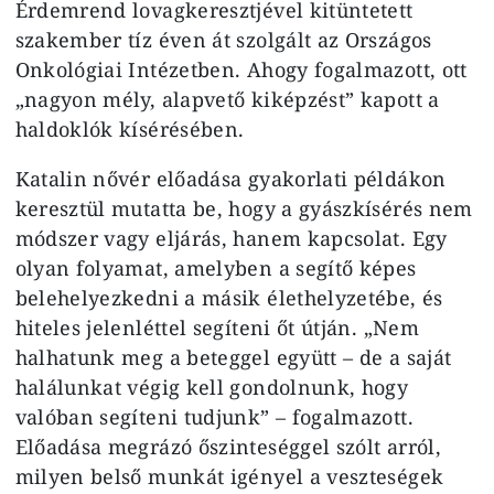
Érdemrend lovagkeresztjével kitüntetett
szakember tíz éven át szolgált az Országos
Onkológiai Intézetben. Ahogy fogalmazott, ott
„nagyon mély, alapvető kiképzést” kapott a
haldoklók kísérésében.
Katalin nővér előadása gyakorlati példákon
keresztül mutatta be, hogy a gyászkísérés nem
módszer vagy eljárás, hanem kapcsolat. Egy
olyan folyamat, amelyben a segítő képes
belehelyezkedni a másik élethelyzetébe, és
hiteles jelenléttel segíteni őt útján. „Nem
halhatunk meg a beteggel együtt – de a saját
halálunkat végig kell gondolnunk, hogy
valóban segíteni tudjunk” – fogalmazott.
Előadása megrázó őszinteséggel szólt arról,
milyen belső munkát igényel a veszteségek