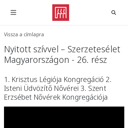
Ugrás a tartalomra
Morzsa
Vissza a címlapra
Nyitott szívvel – Szerzetesélet
Magyarországon - 26. rész
1. Krisztus Légiója Kongregáció 2.
Isteni Üdvözítő Nővérei 3. Szent
Erzsébet Nővérek Kongregációja