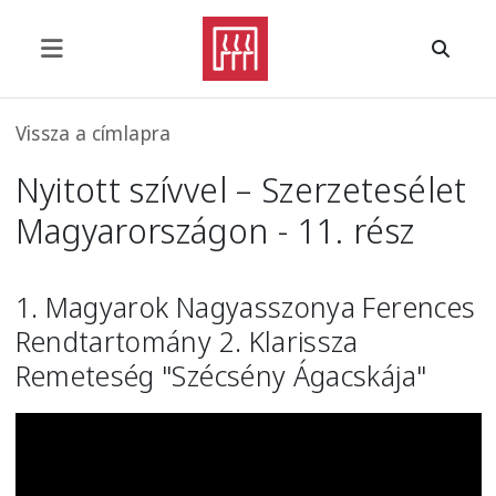
Ugrás a tartalomra
Morzsa
Vissza a címlapra
Nyitott szívvel – Szerzetesélet
Magyarországon - 11. rész
1. Magyarok Nagyasszonya Ferences
Rendtartomány 2. Klarissza
Remeteség "Szécsény Ágacskája"