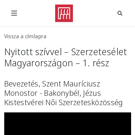
Ugrás a tartalomra
Morzsa
Vissza a címlapra
Nyitott szívvel – Szerzetesélet
Magyarországon – 1. rész
Bevezetés, Szent Mauríciusz
Monostor - Bakonybél, Jézus
Kistestvérei Női Szerzetesközösség