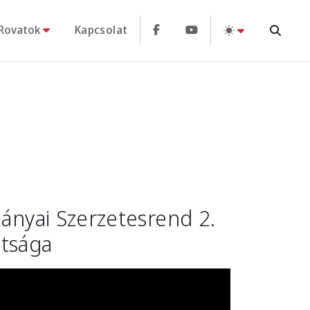
Rovatok
Kapcsolat
eányai Szerzetesrend 2.
átsága