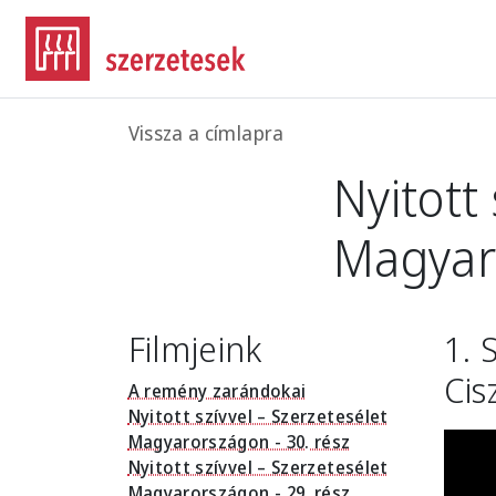
Ugrás a tartalomra
Morzsa
Vissza a címlapra
Nyitott
Magyaro
Filmjeink
1. 
Cis
A remény zarándokai
Nyitott szívvel – Szerzetesélet
Magyarországon - 30. rész
Nyitott szívvel – Szerzetesélet
Magyarországon - 29. rész