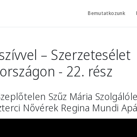
Bemutatkozunk
 szívvel – Szerzetesélet
rszágon - 22. rész
Szeplőtelen Szűz Mária Szolgálól
zterci Nővérek Regina Mundi Ap