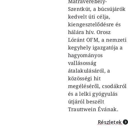
Mátraverebély-
Szentkút, a búcsújárók
kedvelt úti célja,
kiengesztelődésre és
hálára hív. Orosz
Lóránt OFM, a nemzeti
kegyhely igazgatója a
hagyományos
vallásosság
átalakulásáról, a
közösségi hit
megéléséről, csodákról
és a lelki gyógyulás
útjáról beszélt
Trauttwein Évának.
Részletek