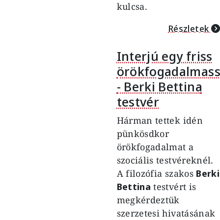
kulcsa.
Részletek
Interjú egy friss
örökfogadalmass
- Berki Bettina
testvér
Hárman tettek idén
pünkösdkor
örökfogadalmat a
szociális testvéreknél.
A filozófia szakos
Berki
Bettina
testvért is
megkérdeztük
szerzetesi hivatásának