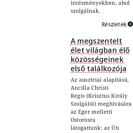
intézményekben, ahol
szolgálnak.
Részletek
A megszentelt
élet világban élő
közösségeinek
első találkozója
Az ausztriai alapítású,
Ancilla Christi
Regis
(Krisztus Király
Szolgálói) meghívására
az Eger melletti
Ostorosra
látogattunk:
az
Úti