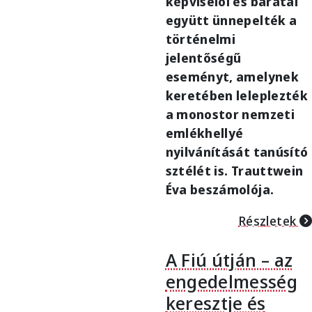
képviselői és barátai
együtt ünnepelték a
történelmi
jelentőségű
eseményt, amelynek
keretében leleplezték
a monostor nemzeti
emlékhellyé
nyilvánítását tanúsító
sztélét is. Trauttwein
Éva beszámolója.
Részletek
A Fiú útján – az
engedelmesség
keresztje és