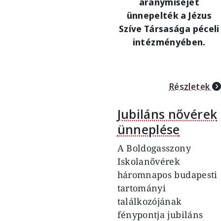
aranymiséjét
ünnepelték a Jézus
Szíve Társasága péceli
intézményében.
Részletek
Jubiláns nővérek
ünneplése
A Boldogasszony
Iskolanővérek
háromnapos budapesti
tartományi
találkozójának
fénypontja jubiláns