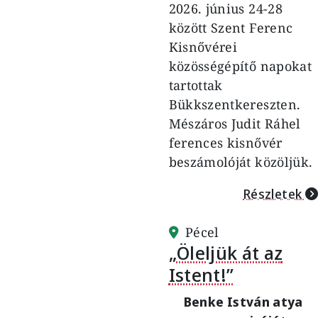
2026. június 24-28
között Szent Ferenc
Kisnővérei
közösségépítő napokat
tartottak
Bükkszentkereszten.
Mészáros Judit Ráhel
ferences kisnővér
beszámolóját közöljük.
Részletek
Pécel
„Öleljük át az
Istent!”
Benke István atya