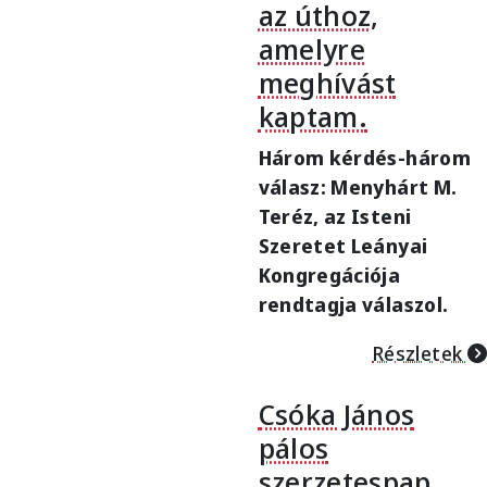
az úthoz,
amelyre
meghívást
kaptam.
Három kérdés-három
válasz: Menyhárt M.
Teréz, az Isteni
Szeretet Leányai
Kongregációja
rendtagja válaszol.
Részletek
Csóka János
pálos
szerzetespap