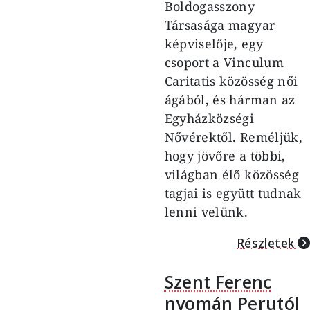
Boldogasszony
Társasága magyar
képviselője,
egy
csoport a Vinculum
Caritatis közösség női
ágából, és hárman az
Egyházközségi
Nővérektől. Reméljük,
hogy jövőre a többi,
világban élő közösség
tagjai is
együtt tudnak
lenni velünk.
Részletek
Szent Ferenc
nyomán Perutól