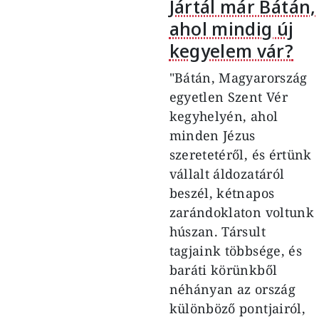
Jártál már Bátán,
ahol mindig új
kegyelem vár?
"Bátán, Magyarország
egyetlen Szent Vér
kegyhelyén, ahol
minden Jézus
szeretetéről, és értünk
vállalt áldozatáról
beszél, kétnapos
zarándoklaton voltunk
húszan. Társult
tagjaink többsége, és
baráti körünkből
néhányan az ország
különböző pontjairól,