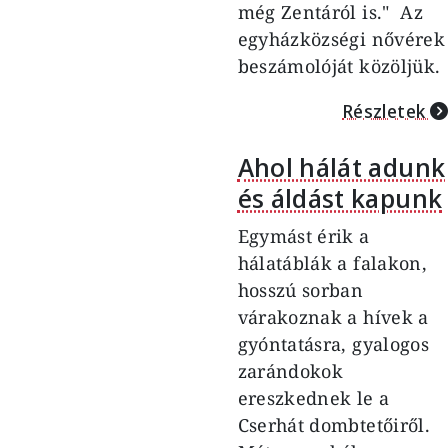
még Zentáról is." Az
egyházközségi nővérek
beszámolóját közöljük.
Részletek
Ahol hálát adunk
és áldást kapunk
Egymást érik a
hálatáblák a falakon,
hosszú sorban
várakoznak a hívek a
gyóntatásra, gyalogos
zarándokok
ereszkednek le a
Cserhát dombtetőiről.