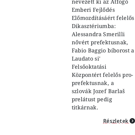
nevezett ki az Átfogó
Emberi Fejlődés
Előmozdításáért felelős
Dikasztériumba:
Alessandra Smerilli
nővért prefektusnak,
Fabio Baggio bíborost a
Laudato si'
Felsőoktatási
Központért felelős pro-
prefektusnak, a
szlovák Jozef Barlaš
prelátust pedig
titkárnak.
Részletek