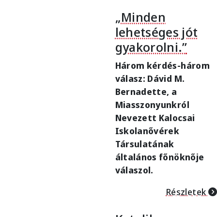
„Minden
lehetséges jót
gyakorolni.”
Három kérdés-három
válasz:
Dávid M.
Bernadette, a
Miasszonyunkról
Nevezett Kalocsai
Iskolanővérek
Társulatának
általános főnöknője
válaszol.
Részletek