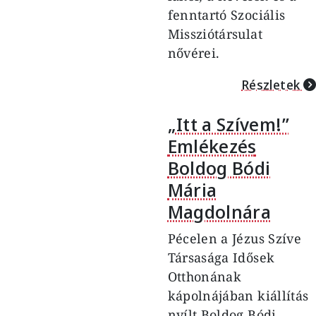
fenntartó Szociális
Missziótársulat
nővérei.
Részletek
„Itt a Szívem!”
Emlékezés
Boldog Bódi
Mária
Magdolnára
Pécelen a Jézus Szíve
Társasága Idősek
Otthonának
kápolnájában kiállítás
nyílt Boldog Bódi