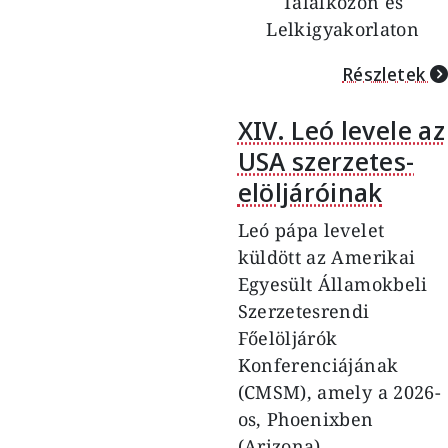
Találkozón és
Lelkigyakorlaton
Részletek
XIV. Leó levele az
USA szerzetes-
elöljáróinak
Leó pápa levelet
küldött az Amerikai
Egyesült Államokbeli
Szerzetesrendi
Főelöljárók
Konferenciájának
(CMSM), amely a 2026-
os, Phoenixben
(Arizona)