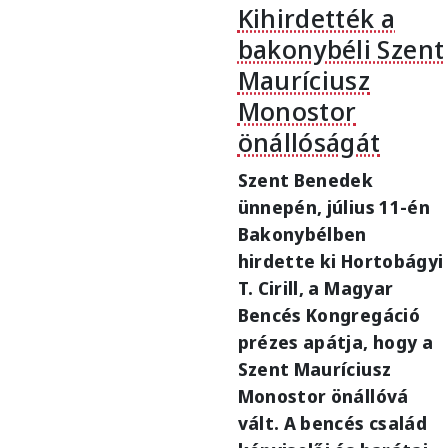
Kihirdették a
bakonybéli Szent
Mauríciusz
Monostor
önállóságát
Szent Benedek
ünnepén, július 11-én
Bakonybélben
hirdette ki Hortobágyi
T. Cirill, a Magyar
Bencés Kongregáció
prézes apátja, hogy a
Szent Mauríciusz
Monostor önállóvá
vált. A bencés család