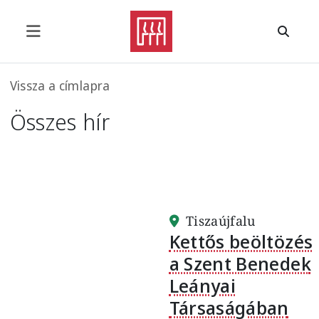
Ugrás a tartalomra
Morzsa
Vissza a címlapra
Összes hír
Tiszaújfalu
Kettős beöltözés
a Szent Benedek
Leányai
Társaságában