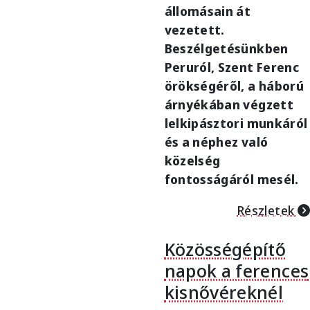
állomásain át
vezetett.
Beszélgetésünkben
Peruról, Szent Ferenc
örökségéről, a háború
árnyékában végzett
lelkipásztori munkáról
és a néphez való
közelség
fontosságáról mesél.
Részletek
Közösségépítő
napok a ferences
kisnővéreknél