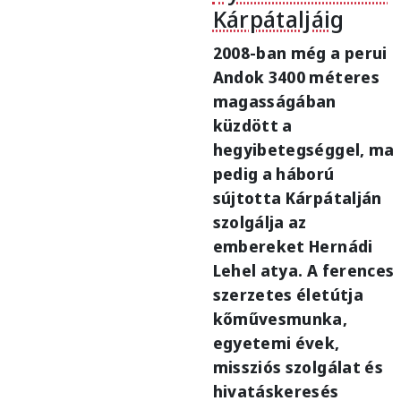
Kárpátaljáig
2008-ban még a perui
Andok 3400 méteres
magasságában
küzdött a
hegyibetegséggel, ma
pedig a háború
sújtotta Kárpátalján
szolgálja az
embereket Hernádi
Lehel atya. A ferences
szerzetes életútja
kőművesmunka,
egyetemi évek,
missziós szolgálat és
hivatáskeresés