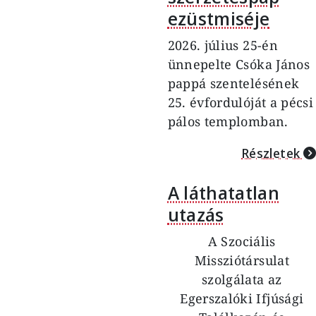
ezüstmiséje
2026. július 25-én
ünnepelte Csóka János
pappá szentelésének
25. évfordulóját a pécsi
pálos templomban.
Részletek
A láthatatlan
utazás
A Szociális
Missziótársulat
szolgálata az
Egerszalóki Ifjúsági