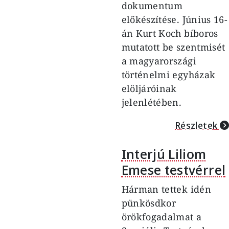
dokumentum
előkészítése. Június 16-
án Kurt Koch bíboros
mutatott be szentmisét
a magyarországi
történelmi egyházak
elöljáróinak
jelenlétében.
Részletek
Interjú Liliom
Emese testvérrel
Hárman tettek idén
pünkösdkor
örökfogadalmat a