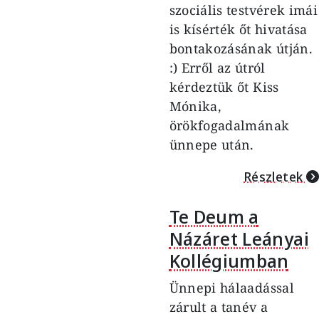
szociális testvérek imái
is kísérték őt hivatása
bontakozásának útján.
:) Erről az útról
kérdeztük őt Kiss
Mónika,
örökfogadalmának
ünnepe után.
Részletek
Te Deum a
Názáret Leányai
Kollégiumban
Ünnepi hálaadással
zárult a tanév a