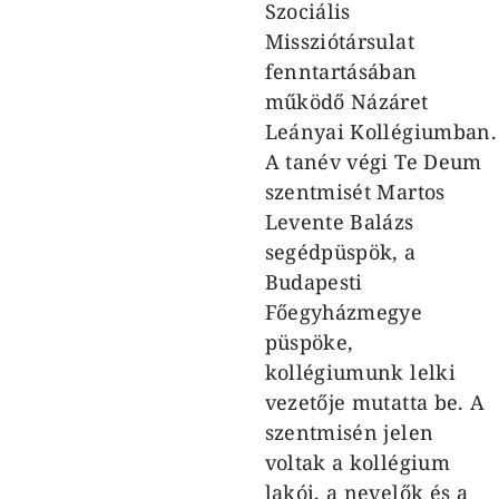
Szociális
Missziótársulat
fenntartásában
működő Názáret
Leányai Kollégiumban.
A tanév végi Te Deum
szentmisét Martos
Levente
Balázs
segédpüspök, a
Budapesti
Főegyházmegye
püspöke,
kollégiumunk lelki
vezetője mutatta be. A
szentmisén jelen
voltak a kollégium
lakói, a nevelők és a