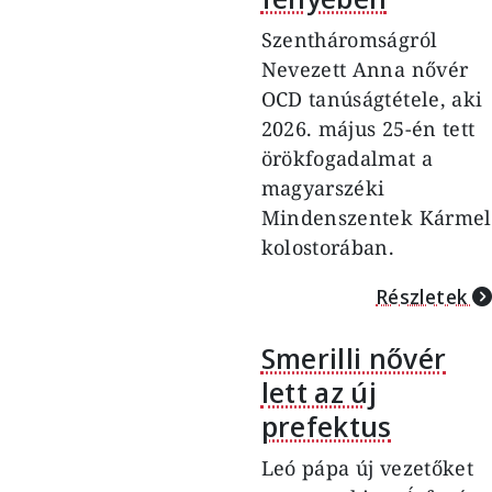
Szentháromságról
Nevezett Anna nővér
OCD tanúságtétele, aki
2026. május 25-én tett
örökfogadalmat a
magyarszéki
Mindenszentek Kármel
kolostorában.
Részletek
Smerilli nővér
lett az új
prefektus
Leó pápa új vezetőket