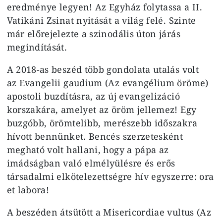
eredménye legyen! Az Egyház folytassa a II.
Vatikáni Zsinat nyitását a világ felé. Szinte
már előrejelezte a szinodális úton járás
megindítását.
A 2018-as beszéd több gondolata utalás volt
az Evangelii gaudium (Az evangélium öröme)
apostoli buzdításra, az új evangelizáció
korszakára, amelyet az öröm jellemez! Egy
buzgóbb, örömtelibb, merészebb időszakra
hívott bennünket. Bencés szerzetesként
megható volt hallani, hogy a pápa az
imádságban való elmélyülésre és erős
társadalmi elkötelezettségre hív egyszerre: ora
et labora!
A beszéden átsütött a Misericordiae vultus (Az