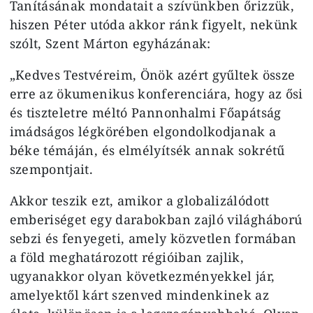
Tanításának mondatait a szívünkben őrizzük,
hiszen Péter utóda akkor ránk figyelt, nekünk
szólt, Szent Márton egyházának:
„Kedves Testvéreim, Önök azért gyűltek össze
erre az ökumenikus konferenciára, hogy az ősi
és tiszteletre méltó Pannonhalmi Főapátság
imádságos légkörében elgondolkodjanak a
béke témáján, és elmélyítsék annak sokrétű
szempontjait.
Akkor teszik ezt, amikor a globalizálódott
emberiséget egy darabokban zajló világháború
sebzi és fenyegeti, amely közvetlen formában
a föld meghatározott régióiban zajlik,
ugyanakkor olyan következményekkel jár,
amelyektől kárt szenved mindenkinek az