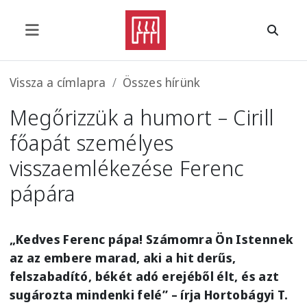
Ugrás a tartalomra
Morzsa
Vissza a címlapra
Összes hírünk
Megőrizzük a humort – Cirill
főapát személyes
visszaemlékezése Ferenc
pápára
„Kedves Ferenc pápa! Számomra Ön Istennek
az az embere marad, aki a hit derűs,
felszabadító, békét adó erejéből élt, és azt
sugározta mindenki felé” – írja Hortobágyi T.