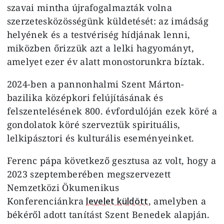
szavai mintha újrafogalmazták volna
szerzetesközösségünk küldetését: az imádság
helyének és a testvériség hídjának lenni,
miközben őrizzük azt a lelki hagyományt,
amelyet ezer év alatt monostorunkra bíztak.
2024-ben a pannonhalmi Szent Márton-
bazilika középkori felújításának és
felszentelésének 800. évfordulóján ezek köré a
gondolatok köré szerveztük spirituális,
lelkipásztori és kulturális eseményeinket.
Ferenc pápa következő gesztusa az volt, hogy a
2023 szeptemberében megszervezett
Nemzetközi Ökumenikus
Konferenciánkra
levelet küldött
, amelyben a
békéről adott tanítást Szent Benedek alapján.