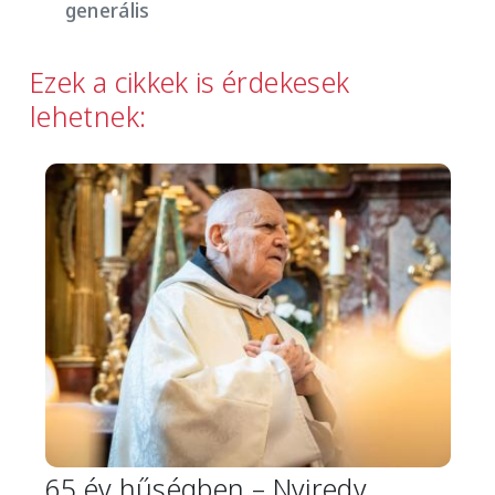
generális
Ezek a cikkek is érdekesek
lehetnek:
Image
65 év hűségben – Nyiredy