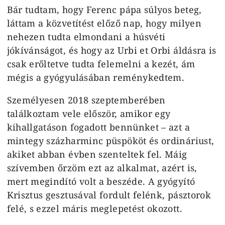
Bár tudtam, hogy Ferenc pápa súlyos beteg,
láttam a közvetítést előző nap, hogy milyen
nehezen tudta elmondani a húsvéti
jókívánságot, és hogy az Urbi et Orbi áldásra is
csak erőltetve tudta felemelni a kezét, ám
mégis a gyógyulásában reménykedtem.
Személyesen 2018 szeptemberében
találkoztam vele először, amikor egy
kihallgatáson fogadott bennünket – azt a
mintegy százharminc püspököt és ordináriust,
akiket abban évben szenteltek fel. Máig
szívemben őrzöm ezt az alkalmat, azért is,
mert megindító volt a beszéde. A gyógyító
Krisztus gesztusával fordult felénk, pásztorok
felé, s ezzel máris meglepetést okozott.