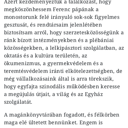
Azért kezdeményeztük a találkozást, hogy
megköszönhessem Ferenc pápának a
monostorunk felé irányuló sok-sok figyelmes
gesztusát, és rendtársaim jelenlétében
biztosítsam arról, hogy szerzetesközösségünk a
ránk bízott intézményekben és a plébániai
közösségekben, a lelkipásztori szolgálatban, az
oktatás és a kultúra területén, az
ökumenizmus, a gyermekvédelem és a
teremtésvédelem iránti elkötelezettségben, de
még vállalkozásaink által is arra törekszik,
hogy egyfajta szinodális működésben keresse
a megújulás útjait, a világ és az Egyház
szolgálatát.
A magánkönyvtárában fogadott, és félkörben
maga elé ültetett bennünket. Engem is