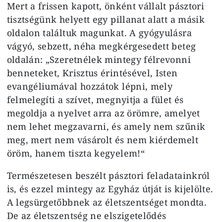
Mert a frissen kapott, önként vállalt pásztori
tisztségünk helyett egy pillanat alatt a másik
oldalon találtuk magunkat. A gyógyulásra
vágyó, sebzett, néha megkérgesedett beteg
oldalán: „Szeretnélek mintegy félrevonni
benneteket, Krisztus érintésével, Isten
evangéliumával hozzátok lépni, mely
felmelegíti a szívet, megnyitja a fület és
megoldja a nyelvet arra az örömre, amelyet
nem lehet megzavarni, és amely nem szűnik
meg, mert nem vásárolt és nem kiérdemelt
öröm, hanem tiszta kegyelem!“
Természetesen beszélt pásztori feladatainkról
is, és ezzel mintegy az Egyház útját is kijelölte.
A legsürgetőbbnek az életszentséget mondta.
De az életszentség ne elszigetelődés