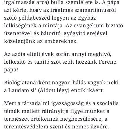
irgalmasság arca) bulla szemlélete is. A pápa
azt kérte, hogy az irgalmas szamaritánusról
szóló példabeszéd legyen az Egyház
lelkiségének a mintája. Az evangélium biztató
üzenetével és bátorító, gyógyító erejével
közeledjünk az emberekhez.
Az azóta eltelt évek során annyi meghívó,
lelkesítő és tanító szót szólt hozzánk Ferenc
pápa!
Biológiatanárként nagyon hálás vagyok neki
a Laudato si’ (Áldott légy) enciklikáért.
Mert a társadalmi igazságosság és a szociális
témák mellett ráirányítja figyelmünket a
természet értékeinek megbecsülésére, a
teremtésvédelem szent és nemes ügyére.