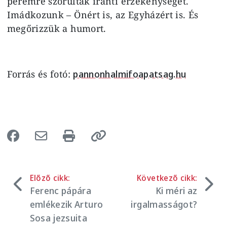
peremre szorultak iránti érzékenységet.
Imádkozunk – Önért is, az Egyházért is. És
megőrizzük a humort.
Forrás és fotó:
pannonhalmifoapatsag.hu
Előző cikk:
Következő cikk:
Ferenc pápára
Ki méri az
emlékezik Arturo
irgalmasságot?
Sosa jezsuita