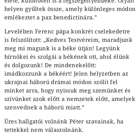
élete, különösen is a legszegényebbeké. Olyan
helyen gyűltek össze, amely különleges módon
emlékeztet a pax benedictinára.”
Levelében Ferenc pápa konkrét cselekedetre
is felszólított: „Kedves Testvéreim, maradjunk
meg mi magunk is a béke útján! Legyünk
hírnökei és szolgái a békének ott, ahol élünk
és dolgozunk! De mindenekelőtt:
imádkozzunk a békéért! Jelen helyzetben az
ukrajnai háború drámai módon szólít fel
minket arra, hogy nyissuk meg szemünket és
szívünket azok előtt a nemzetek előtt, amelyek
szenvednek a háború miatt.”
Üres hallgatói volnánk Péter szavainak, ha
tettekkel nem válaszolnánk.