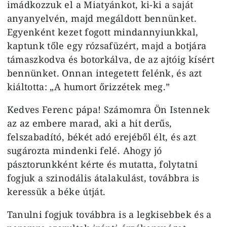
imádkozzuk el a Miatyánkot, ki-ki a saját
anyanyelvén, majd megáldott bennünket.
Egyenként kezet fogott mindannyiunkkal,
kaptunk tőle egy rózsafüzért, majd a botjára
támaszkodva és botorkálva, de az ajtóig kísért
bennünket. Onnan integetett felénk, és azt
kiáltotta: „A humort őrizzétek meg.”
Kedves Ferenc pápa! Számomra Ön Istennek
az az embere marad, aki a hit derűs,
felszabadító, békét adó erejéből élt, és azt
sugározta mindenki felé. Ahogy jó
pásztorunkként kérte és mutatta, folytatni
fogjuk a szinodális átalakulást, továbbra is
keressük a béke útját.
Tanulni fogjuk továbbra is a legkisebbek és a