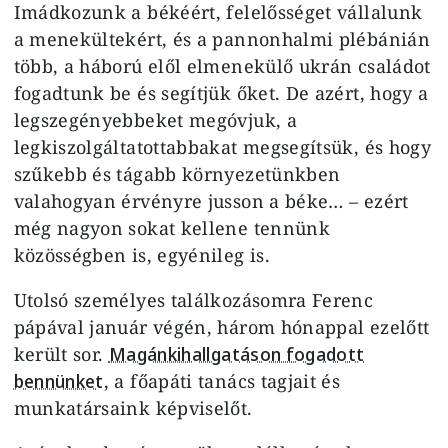
Imádkozunk a békéért, felelősséget vállalunk
a menekültekért, és a pannonhalmi plébánián
több, a háború elől elmenekülő ukrán családot
fogadtunk be és segítjük őket. De azért, hogy a
legszegényebbeket megóvjuk, a
legkiszolgáltatottabbakat megsegítsük, és hogy
szűkebb és tágabb környezetünkben
valahogyan érvényre jusson a béke… – ezért
még nagyon sokat kellene tennünk
közösségben is, egyénileg is.
Utolsó személyes találkozásomra Ferenc
pápával január végén, három hónappal ezelőtt
került sor.
Magánkihallgatáson fogadott
bennünket
, a főapáti tanács tagjait és
munkatársaink képviselőt.