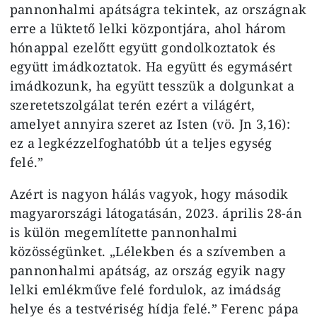
pannonhalmi apátságra tekintek, az országnak
erre a lüktető lelki központjára, ahol három
hónappal ezelőtt együtt gondolkoztatok és
együtt imádkoztatok. Ha együtt és egymásért
imádkozunk, ha együtt tesszük a dolgunkat a
szeretetszolgálat terén ezért a világért,
amelyet annyira szeret az Isten (vö. Jn 3,16):
ez a legkézzelfoghatóbb út a teljes egység
felé.”
Azért is nagyon hálás vagyok, hogy második
magyarországi látogatásán, 2023. április 28-án
is külön megemlítette pannonhalmi
közösségünket. „Lélekben és a szívemben a
pannonhalmi apátság, az ország egyik nagy
lelki emlékműve felé fordulok, az imádság
helye és a testvériség hídja felé.” Ferenc pápa