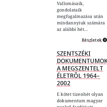
Vallomásaik,
gondolataik
megfogalmazása után
mindannyiuk számára
az alábbi hét…
Részletek
SZENTSZÉKI
DOKUMENTUMO
A MEGSZENTELT
ÉLETRŐL 1964–
2002
E kötet tizenhét olyan
dokumentum magyar
nyelvű fordítását