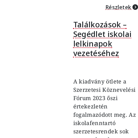
Részletek
Találkozások –
Segédlet iskolai
lelkinapok
vezetéséhez
A kiadvány ötlete a
Szerzetesi Köznevelési
Fórum 2023 őszi
értekezletén
fogalmazódott meg. Az
iskolafenntartó
szerzetesrendek sok