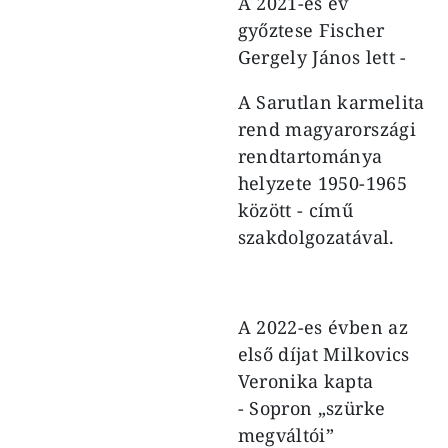
A 2021-es év
győztese Fischer
Gergely János lett -
A Sarutlan karmelita
rend magyarországi
rendtartománya
helyzete 1950-1965
között - című
szakdolgozatával.
A 2022-es évben az
első díjat Milkovics
Veronika kapta
- Sopron „szürke
megváltói”