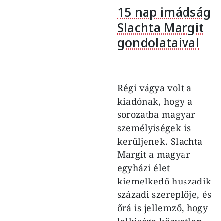
15 nap imádság
Slachta Margit
gondolataival
Régi vágya volt a
kiadónak, hogy a
sorozatba magyar
személyiségek is
kerüljenek. Slachta
Margit a magyar
egyházi élet
kiemelkedő huszadik
századi szereplője, és
őrá is jellemző, hogy
lelkisége közvetlen