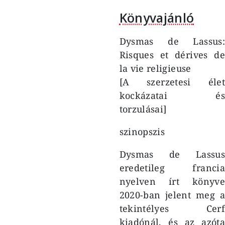
Könyvajánló
Dysmas de Lassus:
Risques et dérives de
la vie religieuse
[A szerzetesi élet
kockázatai és
torzulásai]
szinopszis
Dysmas de Lassus
eredetileg francia
nyelven írt könyve
2020-ban jelent meg a
tekintélyes Cerf
kiadónál, és az azóta