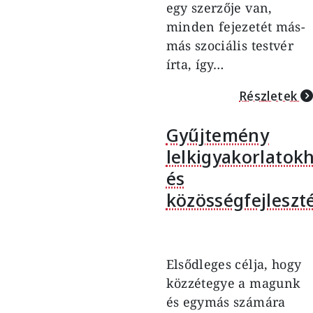
egy szerzője van,
minden fejezetét más-
más szociális testvér
írta, így…
Részletek
Gyűjtemény
lelkigyakorlatok
és
közösségfejleszt
Elsődleges célja, hogy
közzétegye a magunk
és egymás számára