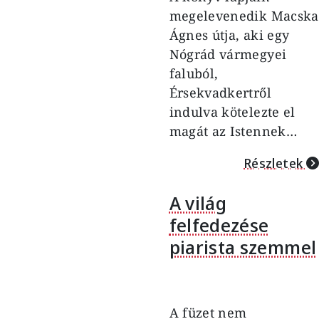
megelevenedik Macska
Ágnes útja, aki egy
Nógrád vármegyei
faluból,
Érsekvadkertről
indulva kötelezte el
magát az Istennek…
Részletek
A világ
felfedezése
piarista szemmel
A füzet nem