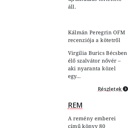
áll.
Kálmán Peregrin OFM
recenziója a kötetről
Virgilia Burics Bécsben
élő szalvátor nővér –
aki nyaranta közel
egy…
Részletek
REM
A remény emberei
című könyv 80