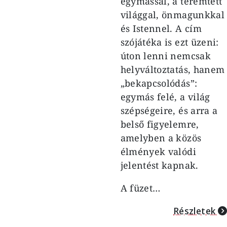
egymással, a teremtett
világgal, önmagunkkal
és Istennel. A cím
szójátéka is ezt üzeni:
úton lenni nemcsak
helyváltoztatás, hanem
„bekapcsolódás”:
egymás felé, a világ
szépségeire, és arra a
belső figyelemre,
amelyben a közös
élmények valódi
jelentést kapnak.
A füzet…
Részletek