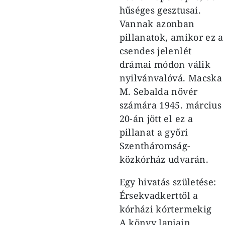
hűséges gesztusai.
Vannak azonban
pillanatok, amikor ez a
csendes jelenlét
drámai módon válik
nyilvánvalóvá. Macska
M. Sebalda nővér
számára 1945. március
20-án jött el ez a
pillanat a győri
Szentháromság-
közkórház udvarán.
Egy hivatás születése:
Érsekvadkerttől a
kórházi kórtermekig
A könyv lapjain