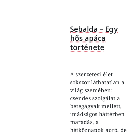
Sebalda – Egy
hős apáca
története
A szerzetesi élet
sokszor láthatatlan a
világ szemében:
csendes szolgálat a
betegágyak mellett,
imádságos háttérben
maradás, a
hétköznapok apró, de