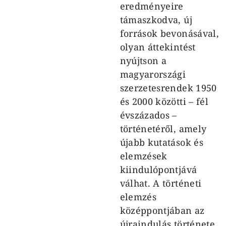
eredményeire
támaszkodva, új
források bevonásával,
olyan áttekintést
nyújtson a
magyarországi
szerzetesrendek 1950
és 2000 közötti – fél
évszázados –
történetéről, amely
újabb kutatások és
elemzések
kiindulópontjává
válhat. A történeti
elemzés
középpontjában az
újraindulás története