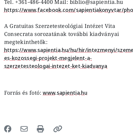
Tel. +361-486-4400 Mail: biblio@sapientia.hu
https://www.facebook.com/sapientiakonyvtar/p
A Gratuitas Szerzetesteológiai Intézet Vita
Consecrata sorozatának további kiadványai
megtekinthetők:
https://www.sapientia.hu/hu/hir/intezmenyi/szeme
es-kozossegi-projekt-megjelent-a-
szerzetesteologai-intezet-ket-kiadvanya
Forrás és fotó:
www.sapientia.hu