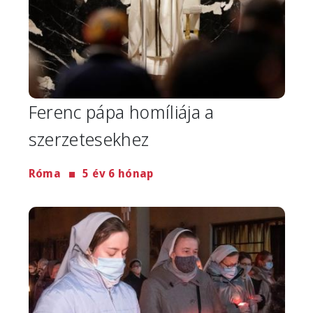
Ferenc pápa homíliája a
szerzetesekhez
Róma
5 év 6 hónap
Image