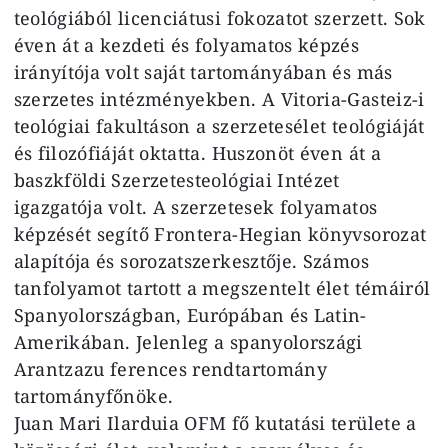
teológiából licenciátusi fokozatot szerzett. Sok
éven át a kezdeti és folyamatos képzés
irányítója volt saját tartományában és más
szerzetes intézményekben. A Vitoria-Gasteiz-i
teológiai fakultáson a szerzetesélet teológiáját
és filozófiáját oktatta. Huszonöt éven át a
baszkföldi Szerzetesteológiai Intézet
igazgatója volt. A szerzetesek folyamatos
képzését segítő Frontera-Hegian könyvsorozat
alapítója és sorozatszerkesztője. Számos
tanfolyamot tartott a megszentelt élet témáiról
Spanyolországban, Európában és Latin-
Amerikában. Jelenleg a spanyolországi
Arantzazu ferences rendtartomány
tartományfőnöke.
Juan Mari Ilarduia OFM fő kutatási területe a