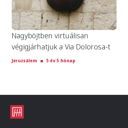
Nagyböjtben virtuálisan
végigjárhatjuk a Via Dolorosa-t
Jeruzsálem
5 év 5 hónap