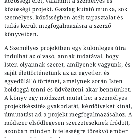
közösségi élet, valamint a személyes és
közösségi projekt. Gazdag kutató munka, sok
személyes, közösségben átélt tapasztalat és
tudás került megfogalmazásra a szerző
könyveiben.
A Személyes projektben egy különleges útra
indulhat az olvasó, annak tudatával, hogy
Isten olyannak szeret, amilyenek vagyunk, és
saját élettörténetünk az az egyetlen és
egyedülálló történet, amelynek során Isten
boldoggá tenni és üdvözíteni akar bennünket.
A könyv egy módszert mutat be: a személyes
projektkészítés gyakorlatát, kérdőíveket kínál,
útmutatást ad a projekt megfogalmazásához. A
módszer elsődlegesen szerzeteseknek íródott,
azonban minden hitelességre törekvő ember