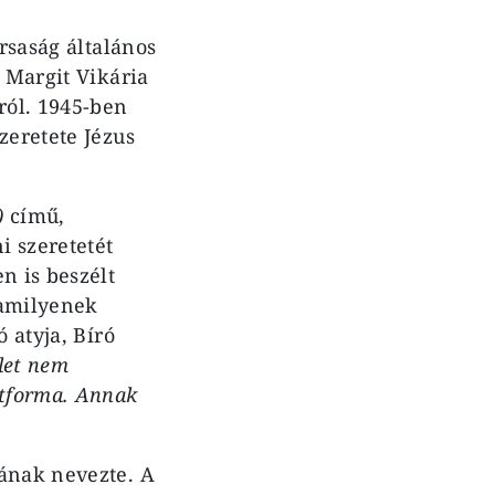
ársaság általános
o Margit Vikária
ról. 1945-ben
zeretete Jézus
)
című,
i szeretetét
n is beszélt
 amilyenek
 atyja, Bíró
elet nem
etforma. Annak
jának nevezte. A