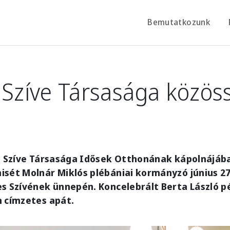
Bemutatkozunk
 Szíve Társasága közös
e
us Szíve Társasága Idősek Otthonának kápolnájá
isét Molnár Miklós plébániai kormányzó június 2
s Szívének ünnepén. Koncelebrált Berta László p
n címzetes apát.