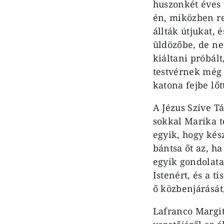
huszonkét éves 
én, miközben re
állták útjukat, 
üldözőbe, de nem
kiáltani próbált
testvérnek még 
katona fejbe lőt
A Jézus Szíve Tá
sokkal Marika te
egyik, hogy kész
bántsa őt az, h
egyik gondolata.
Istenért, és a t
ő közbenjárását
Lafranco Margitr