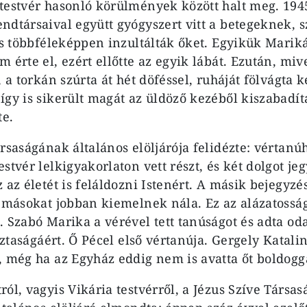
testvér hasonló körülmények között halt meg. 1945
ndtársaival együtt gyógyszert vitt a betegeknek, s
és többféleképpen inzultálták őket. Egyikük Mariká
 érte el, ezért ellőtte az egyik lábát. Ezután, mi
, a torkán szúrta át hét döféssel, ruháját fölvágta k
így is sikerült magát az üldöző kezéből kiszabadít
te.
rsaságának általános elöljárója felidézte: vértanú
stvér lelkigyakorlaton vett részt, és két dolgot jegy
 az életét is feláldozni Istenért. A másik bejegyzé
a másokat jobban kiemelnek nála. Ez az alázatosság
 Szabó Marika a vérével tett tanúságot és adta oda
isztaságáért. Ő Pécel első vértanúja. Gergely Katali
, még ha az Egyház eddig nem is avatta őt boldogg
ól, vagyis Vikária testvérről, a Jézus Szíve Társa