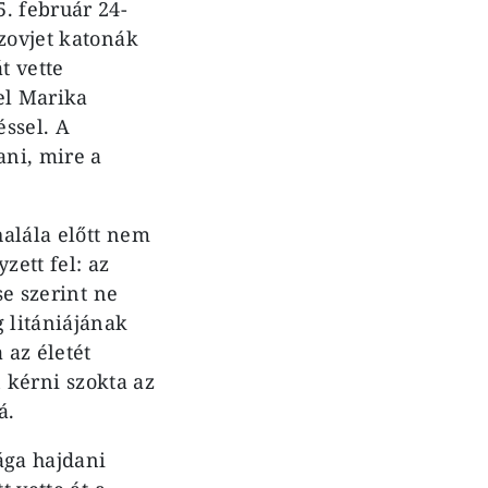
. február 24-
zovjet katonák
t vette
vel Marika
éssel. A
ani, mire a
halála előtt nem
zett fel: az
se szerint ne
 litániájának
 az életét
n kérni szokta az
á.
sága hajdani