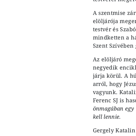
A szentmise záró
elöljárója mege
testvér és Szab
mindketten a há
Szent Szívében 
Az elöljáró meg
negyedik encikli
járja körül. A 
arról, hogy Jéz
vagyunk. Katalin
Ferenc SJ is ha
önmagában egy 
kell lennie.
Gergely Katalin