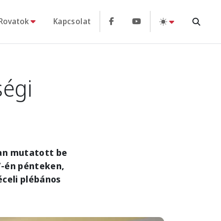
Rovatok
Kapcsolat
ségi
ban mutatott be
7-én pénteken,
éceli plébános