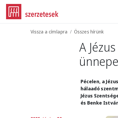
Ugrás a tartalomra
Morzsa
Vissza a címlapra
Összes hírünk
A Jézus
ünnep
Pécelen, a Jéz
hálaadó szentm
Jézus Szentsége
és Benke Istvá