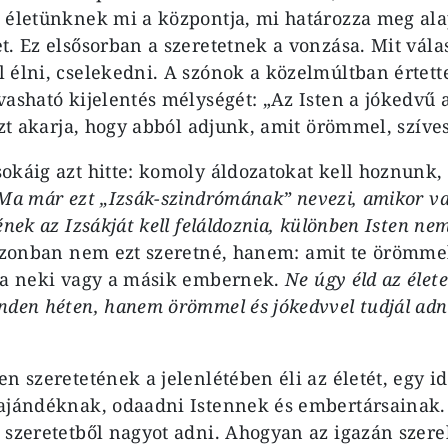
 életünknek mi a központja, mi határozza meg al
t. Ez elsősorban a szeretetnek a vonzása. Mit vála
 élni, cselekedni. A szónok a közelmúltban értett
vasható kijelentés mélységét: „Az Isten a jókedvű
 azt akarja, hogy abból adjunk, amit örömmel, szív
okáig azt hitte: komoly áldozatokat kell hoznunk,
Ma már ezt „Izsák-szindrómának” nevezi, amikor val
ének az Izsákját kell feláldoznia, különben Isten nem
azonban nem ezt szeretné, hanem: amit te örömmel
oda neki vagy a másik embernek.
Ne úgy éld az élet
nden héten, hanem örömmel és jókedvvel tudjál adn
en szeretetének a jelenlétében éli az életét, egy 
 ajándéknak, odaadni Istennek és embertársainak.
 szeretetből nagyot adni. Ahogyan az igazán szere