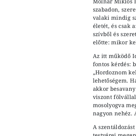
Molnár Miklós m
szabadon, szere
valaki mindig s
életét, és csak 
szívből és szere
előtte: mikor k
Az itt működő I
fontos kérdés: 
„Hordoznom kell
lehetőségem. Ha
akkor besavany
viszont fölváll
mosolyogva megt
nagyon nehéz. 
A szentáldozást
testvérei meger