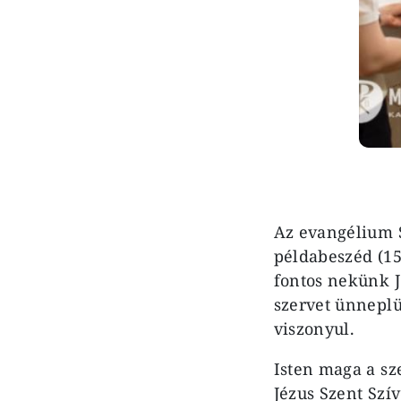
Az evangélium S
példabeszéd (15
fontos nekünk 
szervet ünnepl
viszonyul.
Isten maga a sze
Jézus Szent Szí