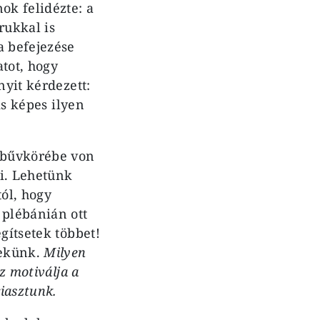
ok felidézte: a
rukkal is
a befejezése
tot, hogy
nyit kérdezett:
is képes ilyen
a bűvkörébe von
ni. Lehetünk
tól, hogy
 plébánián ott
gítsetek többet!
nekünk.
Milyen
z motiválja a
riasztunk.