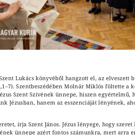
zent Lukács könyvéből hangzott el, az elveszett b
,1–7). Szentbeszédében Molnár Miklós föltette a k
Jézus Szent Szívének ünnepe, hiszen egyértelmű,
ünk Jézusban, hanem az esszenciáját lényének, a
retet, írja Szent János. Jézus lényege, hogy szere
vének ünnepe azért fontos számunkra, mert arra 