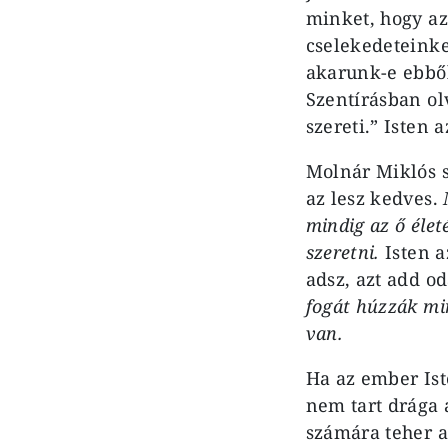
minket, hogy az
cselekedeteinke
akarunk-e ebből
Szentírásban ol
szereti.” Isten
Molnár Miklós s
az lesz kedves.
mindig az ő élet
szeretni.
Isten 
adsz, azt add 
fogát húzzák mi
van.
Ha az ember Ist
nem tart drága
számára teher a