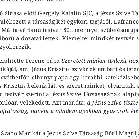
 áldása előtt Gergely Katalin SJC, a Jézus Szíve T
mlékezett a társaság két egykori tagjáról, Lafranc
ó Mária vértanú testvér 80., mennyei születésnapjá
ború áldozatai lettek. Kiemelte: mindkét testvér s
gyökerezik.
említette Ferenc pápa
Szeretett minket (Dilexit nos
káját, ami Jézus Krisztus szívének emberi és isten
húsvéthétfőn elhunyt pápa egy korábbi katekézisébe
us Krisztus belénk lát, és szeret minket, olyannak,
 testvér szerint a Jézus Szíve Társaságának alapító
sonlóan vélekedett. Azt mondta:
a Jézus Szíve-tiszt
ájtatosság, hanem a mindennapokban gyakorolt él
 Szabó Marikát a Jézus Szíve Társaság Bódi Magdi