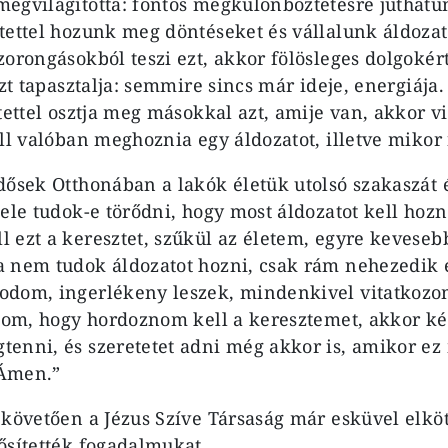
egvilágította: fontos megkülönböztetésre juthatun
tettel hozunk meg döntéseket és vállalunk áldozat
zorongásokból teszi ezt, akkor fölösleges dolgokér
azt tapasztalja: semmire sincs már ideje, energiája
tettel osztja meg másokkal azt, amije van, akkor vi
ell valóban meghoznia egy áldozatot, illetve mikor
dősek Otthonában a lakók életük utolsó szakaszát 
bele tudok-e törődni, hogy most áldozatot kell ho
 ezt a keresztet, szűkül az életem, egyre kevesebb
 nem tudok áldozatot hozni, csak rám nehezedik e
odom, ingerlékeny leszek, mindenkivel vitatkozo
alom, hogy hordoznom kell a keresztemet, akkor ké
enni, és szeretetet adni még akkor is, amikor e
Ámen.”
 követően a Jézus Szíve Társaság már esküvel elköt
ősítették fogadalmukat.