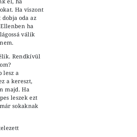
k el, ha
okat. Ha viszont
t dobja oda az
. Ellenben ha
lágossá válik
 nem.
élik. Rendkívül
znom?
 lesz a
z a kereszt,
m majd. Ha
pes leszek ezt
z már sokaknak
elezett