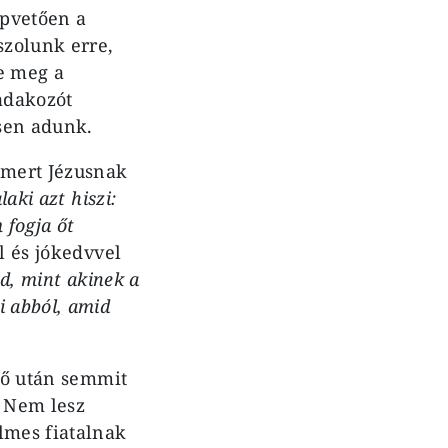
apvetően a
szolunk erre,
e meg a
 adakozót
esen adunk.
 mert Jézusnak
aki azt hiszi:
 fogja őt
 és jókedvvel
ed, mint akinek a
i abból, amid
idő után semmit
 Nem lesz
lmes fiatalnak