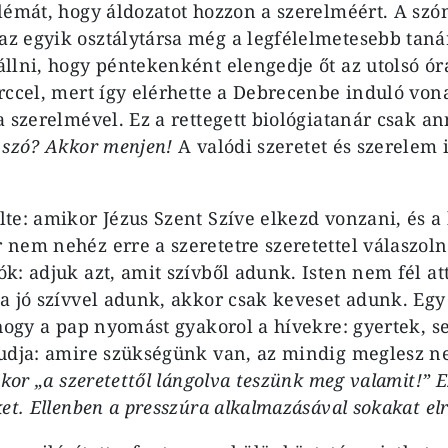
lémát, hogy áldozatot hozzon a szerelméért. A szón
 egyik osztálytársa még a legfélelmetesebb taná
llni, hogy péntekenként elengedje őt az utolsó ór
rccel, mert így elérhette a Debrecenbe induló vona
 szerelmével. Ez a rettegett biológiatanár csak an
 szó? Akkor menjen!
A valódi szeretet és szerelem 
te: amikor Jézus Szent Szíve elkezd vonzani, és 
nem nehéz erre a szeretetre szeretettel válaszol
k: adjuk azt, amit szívből adunk. Isten nem fél at
a jó szívvel adunk, akkor csak keveset adunk. Egy
 hogy a pap nyomást gyakorol a hívekre: gyertek, se
tudja: amire szükségünk van, az mindig meglesz 
ikor „a szeretettől lángolva teszünk meg valamit!” E
et. Ellenben a presszúra alkalmazásával sokakat el