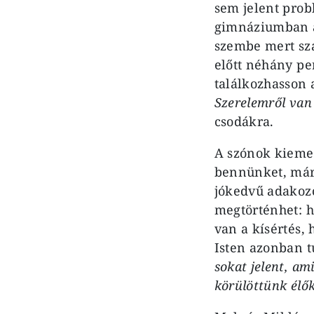
sem jelent prob
gimnáziumban az
szembe mert szá
előtt néhány pe
találkozhasson a
Szerelemről van
csodákra.
A szónok kiemel
bennünket, már 
jókedvű adakozó
megtörténhet: h
van a kísértés,
Isten azonban 
sokat jelent, am
körülöttünk élők