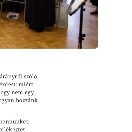
árányról szóló
érdést: miért
 hogy nem egy
hogyan hozzánk
t bennünket.
emlékeztet