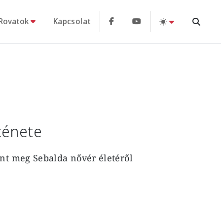
Rovatok
Kapcsolat
ténete
ent meg Sebalda nővér életéről