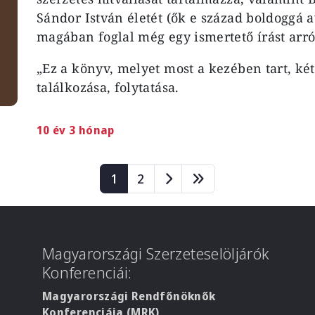
Sándor István életét (ők e század boldoggá a
magában foglal még egy ismertető írást arról
„Ez a könyv, melyet most a kezében tart, ké
találkozása, folytatása.
10 év 3 hónap
Page
Page
1
2
Magyarországi Szerzeteselöljárók
Konferenciái:
Magyarországi Rendfőnöknők
Konferenciája (MRK)