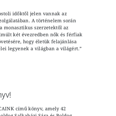
stoli időktől jelen vannak az
zolgálatában. A történelem során
a monasztikus szerzetektől az
lmúlt két évezredben nők és férfiak
övetésére, hogy életük felajánlása
jelei legyenek a világban a világért.”
yv!
CAINK című könyv, amely 42
Boldog Salkaházi Sára és Boldog