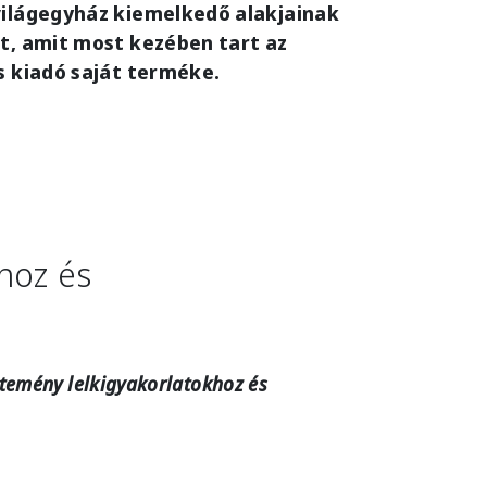
 világegyház kiemelkedő alakjainak
et, amit most kezében tart az
os kiadó saját terméke.
hoz és
jtemény lelkigyakorlatokhoz és