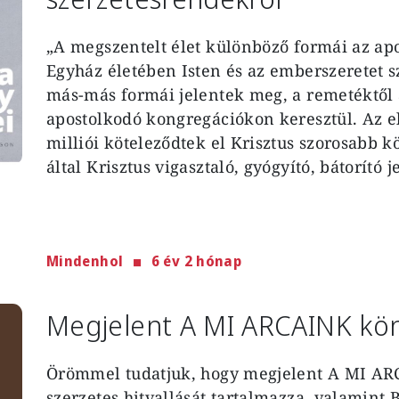
„A megszentelt élet különböző formái az apo
Egyház életében Isten és az emberszeretet s
más-más formái jelentek meg, a remetéktől 
apostolkodó kongregációkon keresztül. Az e
milliói köteleződtek el Krisztus szorosabb k
által Krisztus vigasztaló, gyógyító, bátorító 
Mindenhol
6 év 2 hónap
Megjelent A MI ARCAINK kön
Örömmel tudatjuk, hogy megjelent A MI AR
szerzetes hitvallását tartalmazza, valamint 