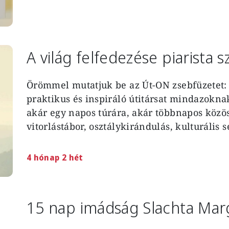
A világ felfedezése piarista
Örömmel mutatjuk be az Út-ON zsebfüzetet: 
praktikus és inspiráló útitársat mindazokna
akár egy napos túrára, akár többnapos közöss
vitorlástábor, osztálykirándulás, kulturális s
4 hónap 2 hét
15 nap imádság Slachta Marg