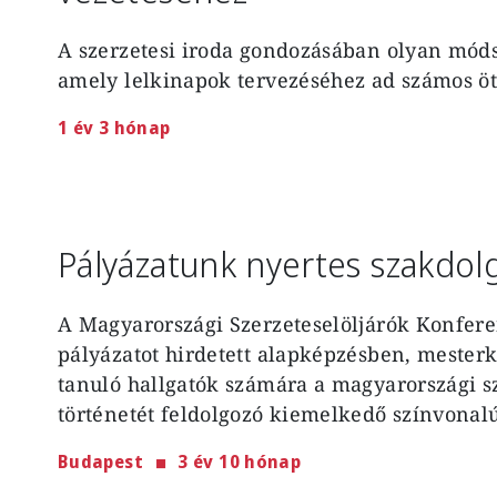
A szerzetesi iroda gondozásában olyan móds
amely lelkinapok tervezéséhez ad számos ötl
1 év 3 hónap
Pályázatunk nyertes szakdol
A Magyarországi Szerzeteselöljárók Konfere
pályázatot hirdetett alapképzésben, mester
tanuló hallgatók számára a magyarországi s
történetét feldolgozó kiemelkedő színvonalú
Budapest
3 év 10 hónap