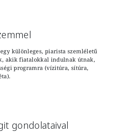
 szemmel
egy különleges, piarista szemléletű
k, akik fiatalokkal indulnak útnak,
égi programra (vízitúra, sítúra,
éta).
it gondolataival