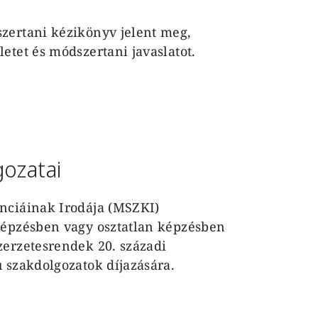
zertani kézikönyv jelent meg,
etet és módszertani javaslatot.
gozatai
nciáinak Irodája (MSZKI)
képzésben vagy osztatlan képzésben
zerzetesrendek 20. századi
 szakdolgozatok díjazására.