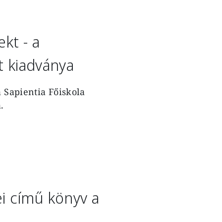
kt - a
t kiadványa
a Sapientia Főiskola
.
i című könyv a