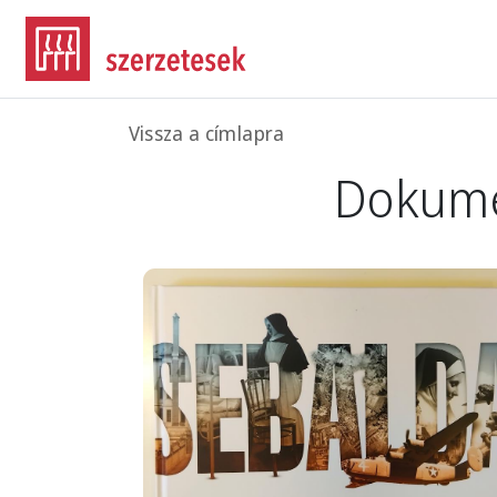
Ugrás a tartalomra
Morzsa
Vissza a címlapra
Dokum
Image