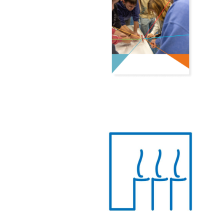
Image