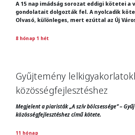
A 15 nap imádság sorozat eddigi kötetei a
gondolatait dolgozták fel. A nyolcadik köt
Olvasó, különleges, mert ezúttal az Új Vár
8 hónap 1 hét
Gyűjtemény lelkigyakorlatok
közösségfejlesztéshez
Megjelent a piaristák „A szív bölcsessége” – Gyű
közösségfejlesztéshez című kötete.
11 hónap