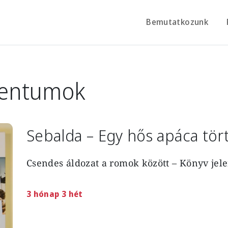
Bemutatkozunk
entumok
Sebalda – Egy hős apáca tör
Csendes áldozat a romok között – Könyv jel
3 hónap 3 hét