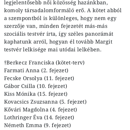
legjelentősebb női közösség hazánkban,
komoly társadalomformáló erő. A kötet abból
a szempontból is különleges, hogy nem egy
szerzője van, minden fejezetét más-más
szociális testvér írta, így széles panorámát
kaphatunk arról, hogyan él tovább Margit
testvér lelkisége mai utódai lelkében.
‭†Berkecz Franciska (kötet-terv)
Farmati Anna (2. fejezet)
Fecske Orsolya (11. fejezet)
Gábor Csilla (10. fejezet)
Kiss Mónika (15. fejezet)
Kovacsics Zsuzsanna (5. fejezet)
Kővári Magdolna (4. fejezet)
Lothringer Éva (14. fejezet)
Németh Emma (9. fejezet)