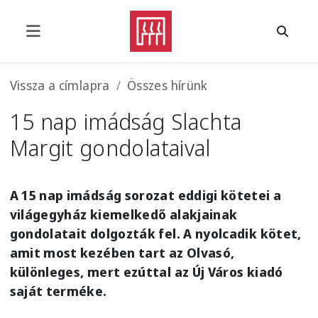
Ugrás a tartalomra
Morzsa
Vissza a címlapra
Összes hírünk
15 nap imádság Slachta
Margit gondolataival
A 15 nap imádság sorozat eddigi kötetei a
világegyház kiemelkedő alakjainak
gondolatait dolgozták fel. A nyolcadik kötet,
amit most kezében tart az Olvasó,
különleges, mert ezúttal az Új Város kiadó
saját terméke.