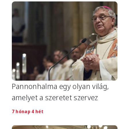
Image
Pannonhalma egy olyan világ,
amelyet a szeretet szervez
7 hónap 4 hét
Image