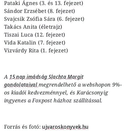
Pataki Ágnes (3. és 13. fejezet)
Sándor Erzsébet (8. fejezet)
Svajcsik Zsófia Sára (6. fejezet)
Takács Anita (életrajz)
Tiszai Luca (12. fejezet)
Vida Katalin (7. fejezet)
Vizvárdy Rita (1. fejezet)
A
15 nap imádság Slachta Margit
gondolataival
megrendelhető a webshopon 9%-
os kiadói kedvezménnyel, és Karácsonyig
ingyenes a Foxpost házhoz szállítással.
Forrás és fotó:
ujvaroskonyvek.hu