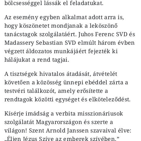
bölcsességgel lássák el feladatukat.
Az esemény egyben alkalmat adott arra is,
hogy köszönetet mondjanak a leköszönő
tanácstagok szolgálatáért. Juhos Ferenc SVD és
Madassery Sebastian SVD elmúlt három évben
végzett áldozatos munkájáért fejezték ki
hálájukat a rend tagjai.
A tisztségek hivatalos átadását, átvételét
követően a közösség ünnepi ebéddel zárta a
testvéri találkozót, amely erősítette a
rendtagok közötti egységet és elköteleződést.
Kísérje i
mádság a verbita misszionáriusok
szolgálatát Magyarországon és szerte a
világon! Szent Arnold Janssen szavaival élve:
„Éljen Jézus Szíve az emberek szívében.”