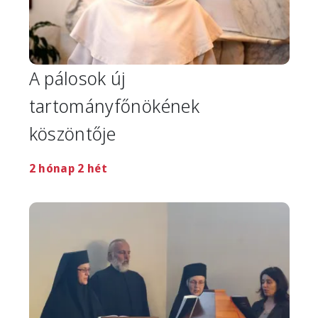
A pálosok új
tartományfőnökének
köszöntője
2 hónap 2 hét
Image