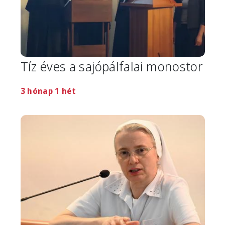
Tíz éves a sajópálfalai monostor
3 hónap 1 hét
Image