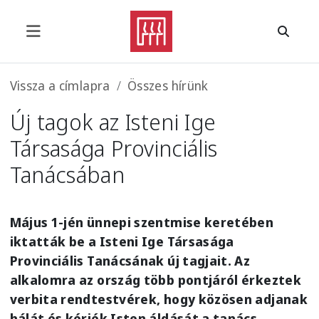
Ugrás a tartalomra
Morzsa
Vissza a címlapra
Összes hírünk
Új tagok az Isteni Ige
Társasága Provinciális
Tanácsában
Május 1-jén ünnepi szentmise keretében
iktatták be a Isteni Ige Társasága
Provinciális Tanácsának új tagjait. Az
alkalomra az ország több pontjáról érkeztek
verbita rendtestvérek, hogy közösen adjanak
hálát és kérjék Isten áldását a tanács