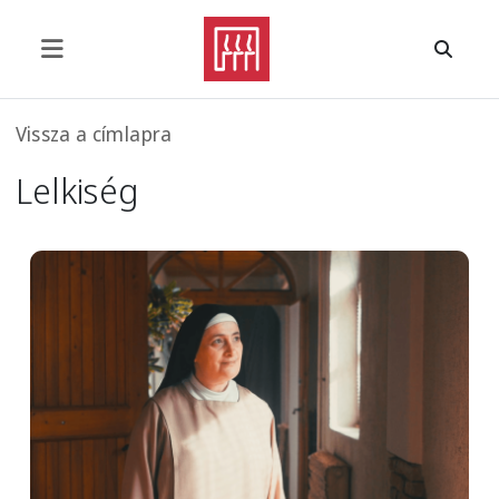
Ugrás a tartalomra
Morzsa
Vissza a címlapra
Lelkiség
Image