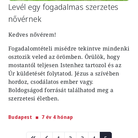
Levél egy fogadalmas szerzetes
nővérnek
Kedves nővérem!
Fogadalomtételi misédre tekintve mindenki
osztozik veled az örömben. Örülök, hogy
mostantól teljesen Istenhez tartozol és az
Úr küldetését folytatod. Jézus a szívében
hordoz, csodálatos ember vagy.
Boldogságod forrását találhatod meg a
szerzetesi életben.
Budapest
7 év 4 hónap
Oldalszámozás
Page
Page
Page
Page
Page