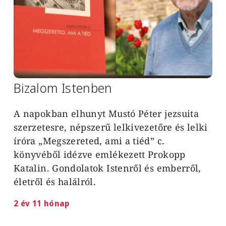
Bizalom Istenben
A napokban elhunyt Mustó Péter jezsuita
szerzetesre, népszerű lelkivezetőre és lelki
íróra „Megszereted, ami a tiéd” c.
könyvéből idézve emlékezett Prokopp
Katalin. Gondolatok Istenről és emberről,
életről és halálról.
2 év 11 hónap