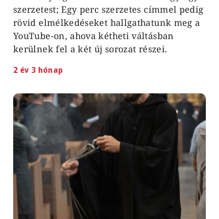
szerzetest; Egy perc szerzetes címmel pedig
rövid elmélkedéseket hallgathatunk meg a
YouTube-on, ahova kétheti váltásban
kerülnek fel a két új sorozat részei.
2 év 3 hónap
Image