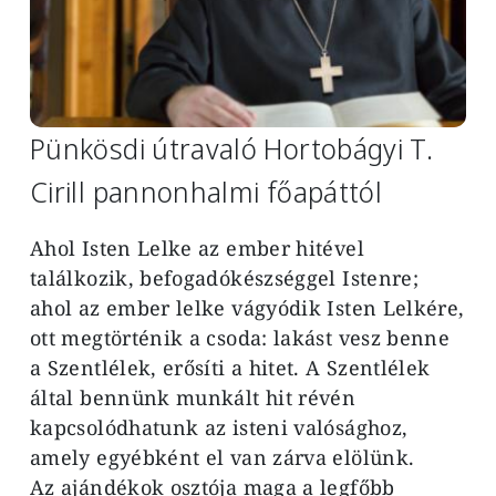
Pünkösdi útravaló Hortobágyi T.
Cirill pannonhalmi főapáttól
Ahol Isten Lelke az ember hitével
találkozik, befogadókészséggel Istenre;
ahol az ember lelke vágyódik Isten Lelkére,
ott megtörténik a csoda: lakást vesz benne
a Szentlélek, erősíti a hitet. A Szentlélek
által bennünk munkált hit révén
kapcsolódhatunk az isteni valósághoz,
amely egyébként el van zárva elölünk.
Az ajándékok osztója maga a legfőbb