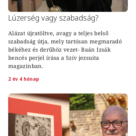
Lúzerség vagy szabadság?
Alázat újratöltve, avagy a teljes belső
szabadság útja, mely tartósan megmaradó
békéhez és derűhöz vezet- Baán Izsák
bencés perjel írása a Szív jezsuita
magazinban.
2 év 4 hónap
Image