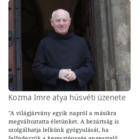
Image
Kozma Imre atya húsvéti üzenete
"A világjárvány egyik napról a másikra
megváltoztatta életünket. A bezártság is
szolgálhatja lelkünk gyógyulását, ha
felfedezzük a kereszténység engesztelő