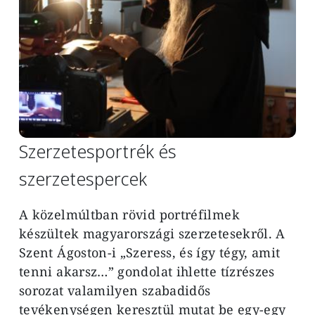
Szerzetesportrék és
szerzetespercek
A közelmúltban rövid portréfilmek
készültek magyarországi szerzetesekről. A
Szent Ágoston-i „Szeress, és így tégy, amit
tenni akarsz…” gondolat ihlette tízrészes
sorozat valamilyen szabadidős
tevékenységen keresztül mutat be egy-egy