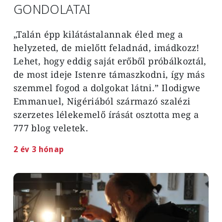
GONDOLATAI
„Talán épp kilátástalannak éled meg a
helyzeted, de mielőtt feladnád, imádkozz!
Lehet, hogy eddig saját erőből próbálkoztál,
de most ideje Istenre támaszkodni, így más
szemmel fogod a dolgokat látni.” Ilodigwe
Emmanuel, Nigériából származó szalézi
szerzetes lélekemelő írását osztotta meg a
777 blog veletek.
2 év 3 hónap
Image