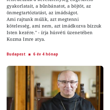
gyakorlatait, a bűnbánatot, a böjtöt, az
önmegtartóztatást, az imádságot.
Ami rajtunk múlik, azt megtenni
kötelesség, ami nem, azt imádkozva bízzuk
Isten kezére." - írja húsvéti üzenetében
Kozma Imre atya.
Budapest
6 év 4 hónap
Image