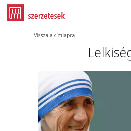
Ugrás a tartalomra
Morzsa
Vissza a címlapra
Lelkisé
Image