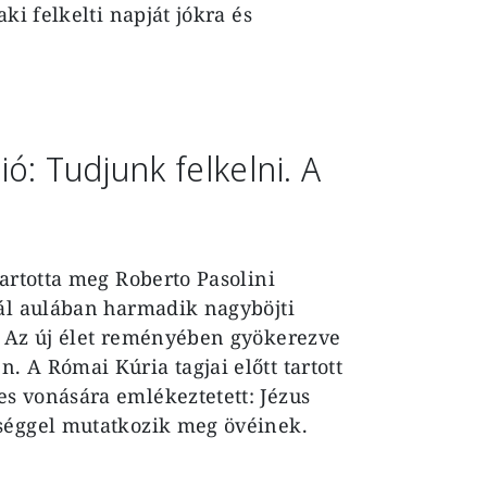
ki felkelti napját jókra és
ó: Tudjunk felkelni. A
tartotta meg Roberto Pasolini
Pál aulában harmadik nagyböjti
. Az új élet reményében gyökerezve
 A Római Kúria tagjai előtt tartott
s vonására emlékeztetett: Jézus
ységgel mutatkozik meg övéinek.