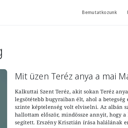
Bemutatkozunk
g
Mit üzen Teréz anya a mai 
Kalkuttai Szent Teréz, akit sokan Teréz an
legsötétebb bugyraiban élt, ahol a betegség 
szinte képtelenség volt elviselni. Az albán
hallottam először, mindössze annyit, hogy a
segített. Erszény Krisztián írása halálának 