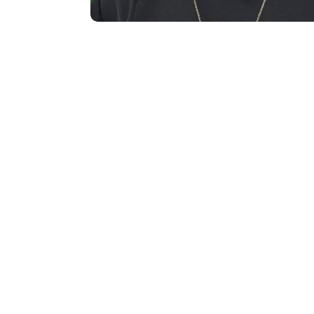
Image