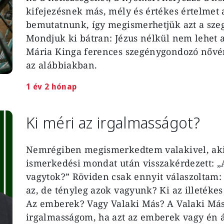
kifejezésnek más, mély és értékes értelmet 
bemutatnunk, így megismerhetjük azt a szeg
Mondjuk ki bátran: Jézus nélkül nem lehet 
Mária Kinga ferences szegénygondozó nővér 
az alábbiakban.
1 év 2 hónap
Ki méri az irgalmasságot?
Nemrégiben megismerkedtem valakivel, aki 
ismerkedési mondat után visszakérdezett: „
vagytok?” Röviden csak ennyit válaszolta
az, de tényleg azok vagyunk? Ki az illeté
Az emberek? Vagy Valaki Más? A Valaki Másh
irgalmasságom, ha azt az emberek vagy én