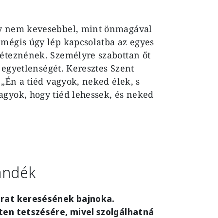
gy nem kevesebbel, mint önmagával
mégis úgy lép kapcsolatba az egyes
léteznének. Személyre szabottan őt
z egyetlenségét. Keresztes Szent
 „Én a tiéd vagyok, neked élek, s
agyok, hogy tiéd lehessek, és neked
zándék
arat keresésének bajnoka.
ten tetszésére, mivel szolgálhatná