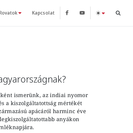
Rovatok
Kapcsolat
Magyarországnak?
yaként ismerünk, az indiai nyomor
és a kiszolgáltatottság mértékét
 származású apácáról harminc éve
 legkiszolgáltatottabb anyákon
emléknapjára.