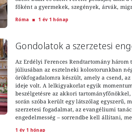
főként a gyermekek, szegények, árvák, migr
Róma
1 év 1 hónap
Gondolatok a szerzetesi en
Az Erdélyi Ferences Rendtartomány három t
júliusában az esztelneki kolostorunkban né
örökfogadalomra készült, amely a csend, az 
ideje volt. A lelkigyakorlat egyik momentu
beszélgetésre az akkori tartományfőnökkel, P
során szóba került egy látszólag egyszerű, 
szerzetesi fogadalmat, az evangéliumi tanács
engedelmesség – sorrendbe kell állítani, me
1 év 1 hónap