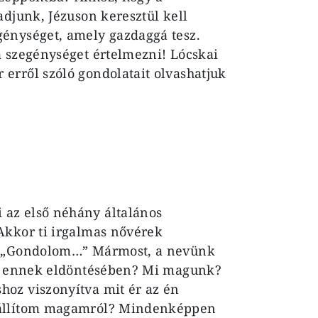
adjunk, Jézuson keresztül kell
énységet, amely gazdaggá tesz.
a szegénységet értelmezni! Lócskai
erről szóló gondolatait olvashatjuk
az első néhány általános
Akkor ti irgalmas nővérek
m: „Gondolom…” Mármost, a nevünk
kes ennek eldöntésében? Mi magunk?
oz viszonyítva mit ér az én
 állítom magamról? Mindenképpen