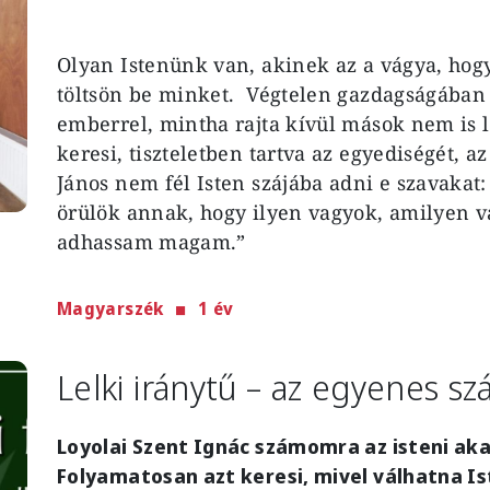
Olyan Istenünk van, akinek az a vágya, ho
töltsön be minket. Végtelen gazdagságában 
emberrel, mintha rajta kívül mások nem is 
keresi, tiszteletben tartva az egyediségét, a
János nem fél Isten szájába adni e szavakat:
örülök annak, hogy ilyen vagyok, amilyen v
adhassam magam.”
Magyarszék
1 év
Lelki iránytű – az egyenes s
Loyolai Szent Ignác számomra az isteni ak
Folyamatosan azt keresi, mivel válhatna Is