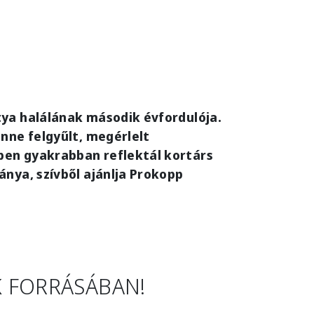
tya halálának második évfordulója.
nne felgyűlt, megérlelt
ben gyakrabban reflektál kortárs
ánya, szívből ajánlja Prokopp
K FORRÁSÁBAN!