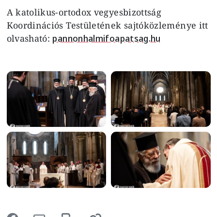
A katolikus-ortodox vegyesbizottság
Koordinációs Testületének sajtóközleménye itt
olvasható:
pannonhalmifoapatsag.hu
Image
Image
Image
Image