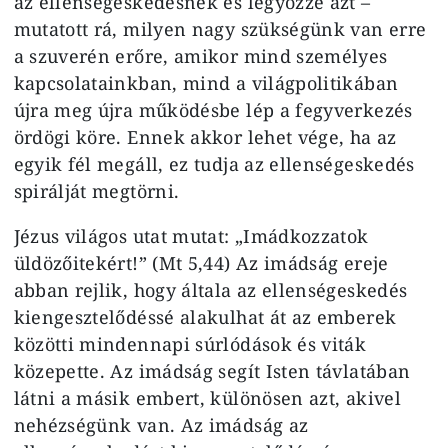
az ellenségeskedésnek és legyőzze azt –
mutatott rá, milyen nagy szükségünk van erre
a szuverén erőre, amikor mind személyes
kapcsolatainkban, mind a világpolitikában
újra meg újra működésbe lép a fegyverkezés
ördögi köre. Ennek akkor lehet vége, ha az
egyik fél megáll, ez tudja az ellenségeskedés
spirálját megtörni.
Jézus világos utat mutat: „Imádkozzatok
üldözőitekért!” (Mt 5,44) Az imádság ereje
abban rejlik, hogy általa az ellenségeskedés
kiengesztelődéssé alakulhat át az emberek
közötti mindennapi súrlódások és viták
közepette. Az imádság segít Isten távlatában
látni a másik embert, különösen azt, akivel
nehézségünk van. Az imádság az