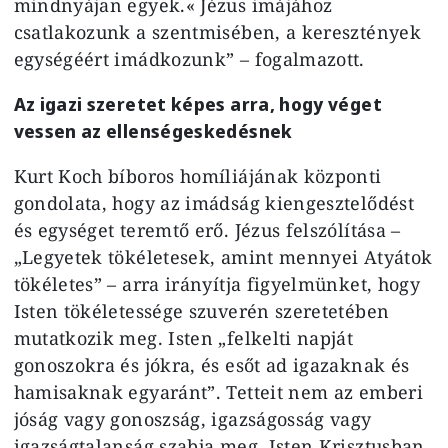
mindnyájan egyek.« Jézus imájához
csatlakozunk a szentmisében, a keresztények
egységéért imádkozunk” – fogalmazott.
Az igazi szeretet képes arra, hogy véget
vessen az ellenségeskedésnek
Kurt Koch bíboros homíliájának központi
gondolata, hogy az imádság kiengesztelődést
és egységet teremtő erő. Jézus felszólítása –
„Legyetek tökéletesek, amint mennyei Atyátok
tökéletes” – arra irányítja figyelmünket, hogy
Isten tökéletessége szuverén szeretetében
mutatkozik meg. Isten „felkelti napját
gonoszokra és jókra, és esőt ad igazaknak és
hamisaknak egyaránt”. Tetteit nem az emberi
jóság vagy gonoszság, igazságosság vagy
igazságtalanság szabja meg. Isten Krisztusban