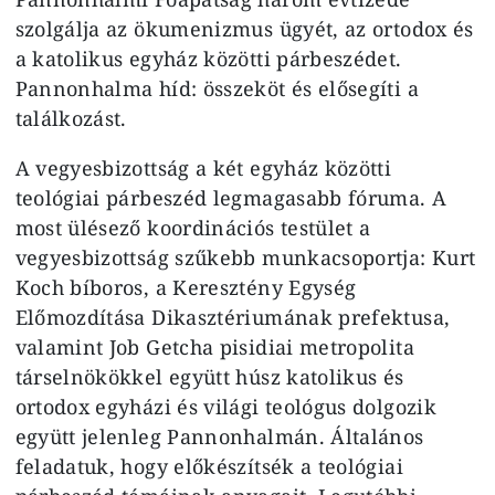
szolgálja az ökumenizmus ügyét, az ortodox és
a katolikus egyház közötti párbeszédet.
Pannonhalma híd: összeköt és elősegíti a
találkozást.
A vegyesbizottság a két egyház közötti
teológiai párbeszéd legmagasabb fóruma. A
most ülésező koordinációs testület a
vegyesbizottság szűkebb munkacsoportja: Kurt
Koch bíboros, a Keresztény Egység
Előmozdítása Dikasztériumának prefektusa,
valamint Job Getcha pisidiai metropolita
társelnökökkel együtt húsz katolikus és
ortodox egyházi és világi teológus dolgozik
együtt jelenleg Pannonhalmán. Általános
feladatuk, hogy előkészítsék a teológiai