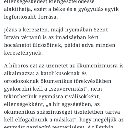
ellenségeskedést kiengesztelődéssé
alakíthatja, ezért a béke és a gyógyulás egyik
legfontosabb forrása.
Jézus a kereszten, majd nyomában Szent
István vértanú is az imádságban kért
bocsánatot üldözőinek, példát adva minden
kereszténynek.
A bíboros ezt az üzenetet az ökumenizmusra is
alkalmazza: a katolikusoknak és
ortodoxoknak ökumenikus törekvésükben
gyakorolni kell a „szuverenitást”, nem
tekinthetünk egymásra riválisokként,
ellenségekként, „a hit egységében, az
ökumenikus sokszínűséget tiszteletben tartva
kell elfogadnunk a másikat”, hogy megéljük az
egymást gazdagító testvériséget. Az Egyház