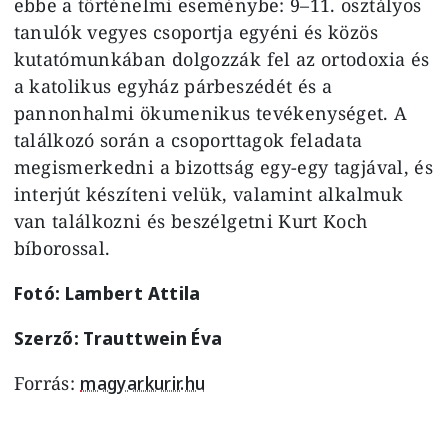
ebbe a történelmi eseménybe: 9–11. osztályos
tanulók vegyes csoportja egyéni és közös
kutatómunkában dolgozzák fel az ortodoxia és
a katolikus egyház párbeszédét és a
pannonhalmi ökumenikus tevékenységet. A
találkozó során a csoporttagok feladata
megismerkedni a bizottság egy-egy tagjával, és
interjút készíteni velük, valamint alkalmuk
van találkozni és beszélgetni Kurt Koch
bíborossal.
Fotó: Lambert Attila
Szerző: Trauttwein Éva
Forrás:
magyarkurir.hu