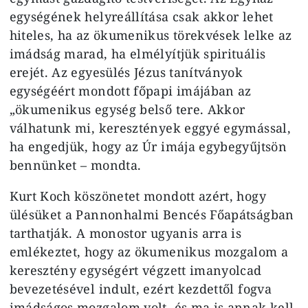
egységének helyreállítása csak akkor lehet
hiteles, ha az ökumenikus törekvések lelke az
imádság marad, ha elmélyítjük spirituális
erejét. Az egyesülés Jézus tanítványok
egységéért mondott főpapi imájában az
„ökumenikus egység belső tere. Akkor
válhatunk mi, keresztények eggyé egymással,
ha engedjük, hogy az Úr imája egybegyűjtsön
bennünket – mondta.
Kurt Koch köszönetet mondott azért, hogy
ülésüket a Pannonhalmi Bencés Főapátságban
tarthatják. A monostor ugyanis arra is
emlékeztet, hogy az ökumenikus mozgalom a
keresztény egységért végzett imanyolcad
bevezetésével indult, ezért kezdettől fogva
imádságos mozgalom volt, és ma is annak kell