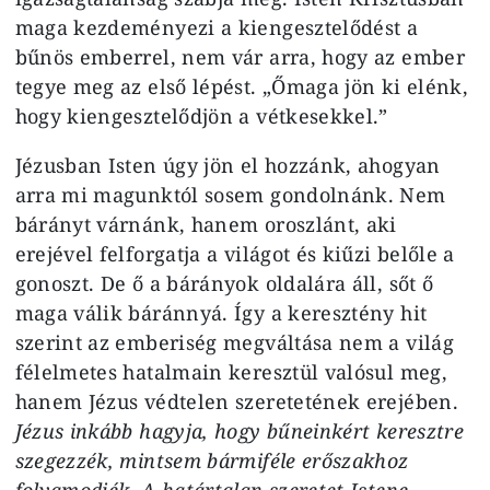
maga kezdeményezi a kiengesztelődést a
bűnös emberrel, nem vár arra, hogy az ember
tegye meg az első lépést. „Őmaga jön ki elénk,
hogy kiengesztelődjön a vétkesekkel.”
Jézusban Isten úgy jön el hozzánk, ahogyan
arra mi magunktól sosem gondolnánk. Nem
bárányt várnánk, hanem oroszlánt, aki
erejével felforgatja a világot és kiűzi belőle a
gonoszt. De ő a bárányok oldalára áll, sőt ő
maga válik báránnyá. Így a keresztény hit
szerint az emberiség megváltása nem a világ
félelmetes hatalmain keresztül valósul meg,
hanem Jézus védtelen szeretetének erejében.
Jézus inkább hagyja, hogy bűneinkért keresztre
szegezzék, mintsem bármiféle erőszakhoz
folyamodjék. A határtalan szeretet Istene