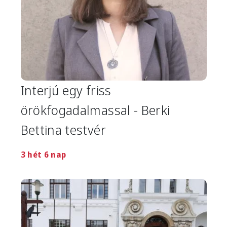
Interjú egy friss
örökfogadalmassal - Berki
Bettina testvér
3 hét 6 nap
Image