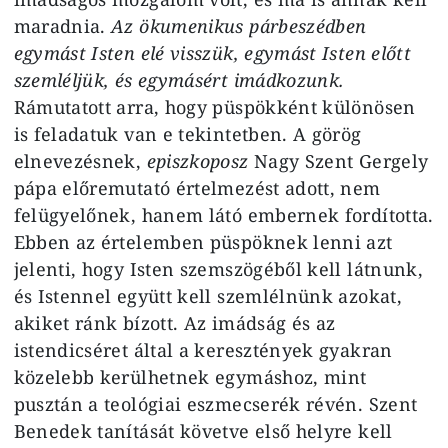
maradnia.
Az ökumenikus párbeszédben
egymást Isten elé visszük, egymást Isten előtt
szemléljük, és egymásért imádkozunk.
Rámutatott arra, hogy püspökként különösen
is feladatuk van e tekintetben. A görög
elnevezésnek,
episzkoposz
Nagy Szent Gergely
pápa előremutató értelmezést adott, nem
felügyelőnek, hanem látó embernek fordította.
Ebben az értelemben püspöknek lenni azt
jelenti, hogy Isten szemszögéből kell látnunk,
és Istennel együtt kell szemlélnünk azokat,
akiket ránk bízott. Az imádság és az
istendicséret által a keresztények gyakran
közelebb kerülhetnek egymáshoz, mint
pusztán a teológiai eszmecserék révén. Szent
Benedek tanítását követve első helyre kell