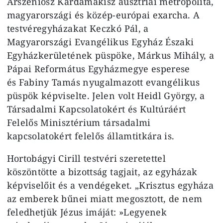
Arszeniosz Kardamakisz ausztriai metropolita,
magyarországi és közép-európai exarcha. A
testvéregyházakat Keczkó Pál, a
Magyarországi Evangélikus Egyház Északi
Egyházkerületének püspöke, Márkus Mihály, a
Pápai Református Egyházmegye esperese
és Fabiny Tamás nyugalmazott evangélikus
püspök képviselte. Jelen volt Heidl György, a
Társadalmi Kapcsolatokért és Kultúráért
Felelős Minisztérium társadalmi
kapcsolatokért felelős államtitkára is.
Hortobágyi Cirill testvéri szeretettel
köszöntötte a bizottság tagjait, az egyházak
képviselőit és a vendégeket. „Krisztus egyháza
az emberek bűnei miatt megosztott, de nem
feledhetjük Jézus imáját: »Legyenek