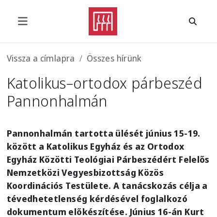
Ugrás a tartalomra
Morzsa
Vissza a címlapra
Összes hírünk
Katolikus–ortodox párbeszéd
Pannonhalmán
Pannonhalmán tartotta ülését június 15-19.
között a Katolikus Egyház és az Ortodox
Egyház Közötti Teológiai Párbeszédért Felelős
Nemzetközi Vegyesbizottság Közös
Koordinációs Testülete. A tanácskozás célja a
tévedhetetlenség kérdésével foglalkozó
dokumentum előkészítése. Június 16-án Kurt