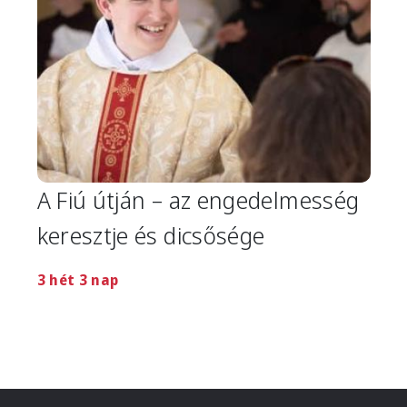
A Fiú útján – az engedelmesség
keresztje és dicsősége
3 hét 3 nap