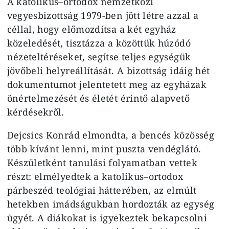
A katolikus–ortodox nemzetközi
vegyesbizottság 1979-ben jött létre azzal a
céllal, hogy előmozdítsa a két egyház
közeledését, tisztázza a közöttük húzódó
nézeteltéréseket, segítse teljes egységük
jövőbeli helyreállítását. A bizottság idáig hét
dokumentumot jelentetett meg az egyházak
önértelmezését és életét érintő alapvető
kérdésekről.
Dejcsics Konrád elmondta, a bencés közösség
több kívánt lenni, mint puszta vendéglátó.
Készületként tanulási folyamatban vettek
részt: elmélyedtek a katolikus–ortodox
párbeszéd teológiai hátterében, az elmúlt
hetekben imádságukban hordozták az egység
ügyét. A diákokat is igyekeztek bekapcsolni