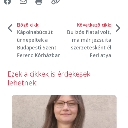
Előző cikk:
Következő cikk:
Kápolnabúcsút
Bulizós fiatal volt,
ünnepeltek a
ma már jezsuita
Budapesti Szent
szerzetesként él
Ferenc Kórházban
Feri atya
Ezek a cikkek is érdekesek
lehetnek:
Image