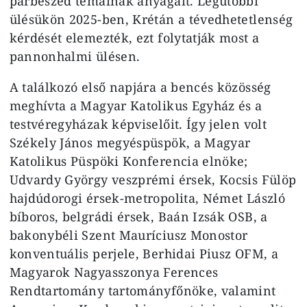
párbeszéd témáinak anyagait. Legutóbbi
ülésükön 2025-ben, Krétán a tévedhetetlenség
kérdését elemezték, ezt folytatják most a
pannonhalmi ülésen.
A találkozó első napjára a bencés közösség
meghívta a Magyar Katolikus Egyház és a
testvéregyházak képviselőit. Így jelen volt
Székely János megyéspüspök, a Magyar
Katolikus Püspöki Konferencia elnöke;
Udvardy György veszprémi érsek, Kocsis Fülöp
hajdúdorogi érsek-metropolita, Német László
bíboros, belgrádi érsek, Baán Izsák OSB, a
bakonybéli Szent Mauríciusz Monostor
konventuális perjele, Berhidai Piusz OFM, a
Magyarok Nagyasszonya Ferences
Rendtartomány tartományfőnöke, valamint