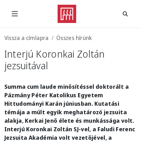
Ugrás a tartalomra
Morzsa
Vissza a címlapra
Összes hírünk
Interjú Koronkai Zoltán
jezsuitával
Summa cum laude minősítéssel doktorált a
Pázmány Péter Katolikus Egyetem
Hittudományi Karán júniusban. Kutatási
témája a múlt egyik meghatározó jezsuita
alakja, Kerkai Jenő élete és munkássága volt.
Interjú Koronkai Zoltán SJ-vel, a Faludi Ferenc
Jezsuita Akadémia volt vezetőjével, a