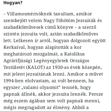
Hogyan?
– Villamosmérnöknek tanultam, amikor
szembejött velem Nagy Töhötöm Jezsuiták és
szabadkőművesek című könyve – a szerző
szintén jezsuita volt, aztán szabadkőműves
lett. Lelkesen ír arról, hogyan dolgozott együtt
Kerkaival, hogyan alapították a kor
meghatározó mozgalmát, a Katolikus
Agrárifjúsági Legényegyletek Országos
Testületét (KALOT) az 1930-as évek közepén,
mit jelent jezsuitának lenni. Amikor a művet
1994-ben elolvastam, az volt bennem, ha
egyszer „valami olyasmit” tennék, hogy
papnak állnék, akkor jezsuita lennék. Persze
még eszem ágában sem volt papnak menni,
mégis megragadott az élmény. Abból a