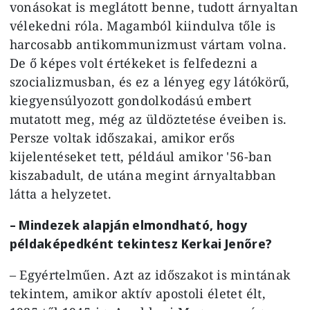
vonásokat is meglátott benne, tudott árnyaltan
vélekedni róla. Magamból kiindulva tőle is
harcosabb antikommunizmust vártam volna.
De ő képes volt értékeket is felfedezni a
szocializmusban, és ez a lényeg egy látókörű,
kiegyensúlyozott gondolkodású embert
mutatott meg, még az üldöztetése éveiben is.
Persze voltak időszakai, amikor erős
kijelentéseket tett, például amikor '56-ban
kiszabadult, de utána megint árnyaltabban
látta a helyzetet.
– Mindezek alapján elmondható, hogy
példaképedként tekintesz Kerkai Jenőre?
– Egyértelműen. Azt az időszakot is mintának
tekintem, amikor aktív apostoli életet élt,