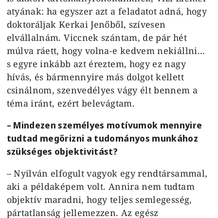
atyának: ha egyszer azt a feladatot adná, hogy
doktoráljak Kerkai Jenőből, szívesen
elvállalnám. Viccnek szántam, de pár hét
múlva ráett, hogy volna-e kedvem nekiállni...
s egyre inkább azt éreztem, hogy ez nagy
hívás, és bármennyire más dolgot kellett
csinálnom, szenvedélyes vágy élt bennem a
téma iránt, ezért belevágtam.
– Mindezen személyes motívumok mennyire
tudtad megőrizni a tudományos munkához
szükséges objektivitást?
– Nyilván elfogult vagyok egy rendtársammal,
aki a példaképem volt. Annira nem tudtam
objektív maradni, hogy teljes semlegesség,
pártatlanság jellemezzen. Az egész