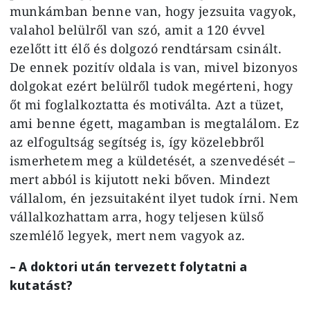
munkámban benne van, hogy jezsuita vagyok,
valahol belülről van szó, amit a 120 évvel
ezelőtt itt élő és dolgozó rendtársam csinált.
De ennek pozitív oldala is van, mivel bizonyos
dolgokat ezért belülről tudok megérteni, hogy
őt mi foglalkoztatta és motiválta. Azt a tüzet,
ami benne égett, magamban is megtalálom. Ez
az elfogultság segítség is, így közelebbről
ismerhetem meg a küldetését, a szenvedését –
mert abból is kijutott neki bőven. Mindezt
vállalom, én jezsuitaként ilyet tudok írni. Nem
vállalkozhattam arra, hogy teljesen külső
szemlélő legyek, mert nem vagyok az.
– A doktori után tervezett folytatni a
kutatást?