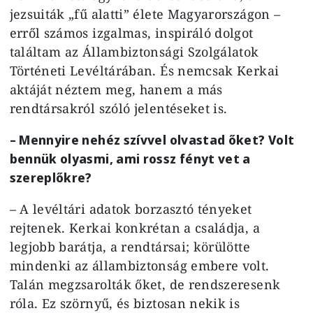
jezsuiták „fű alatti” élete Magyarországon –
erről számos izgalmas, inspiráló dolgot
találtam az Állambiztonsági Szolgálatok
Történeti Levéltárában. És nemcsak Kerkai
aktáját néztem meg, hanem a más
rendtársakról szóló jelentéseket is.
– Mennyire nehéz szívvel olvastad őket? Volt
bennük olyasmi, ami rossz fényt vet a
szereplőkre?
– A levéltári adatok borzasztó tényeket
rejtenek. Kerkai konkrétan a családja, a
legjobb barátja, a rendtársai; körülötte
mindenki az állambiztonság embere volt.
Talán megzsarolták őket, de rendszeresenk
róla. Ez szörnyű, és biztosan nekik is