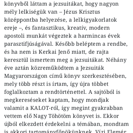
könyvből láttam a jezsuitákat, hogy nagyon
mély lelkiségük van – Jézus Krisztus
középpontba helyezése, a lelkigyakorlatok
ereje –, és fantasztikus, kreatív, modern
apostoli munkát végeztek a harmincas évek
parasztifjúságával. Később beléptem a rendbe,
és ha nem is Kerkai Jenő miatt, de rajta
keresztül ismertem meg a jezsuitákat. Néhány
éve aztán közreműködtem a Jezsuiták
Magyarországon című könyv szerkesztésében,
mely több részt is írtam, így újra többet
foglalkoztam a rendtörténettel. A sajtóból is
megkereséseket kaptam, hogy mondjak
valamit a KALOT-ról, így megint gyakrabban
vettem elő Nagy Töhötöm könyvet is. Ekkor
újból elkezdett érdekelni a témában, mondtam
is akkori tartományfőnökünknek, Vízi Elemér