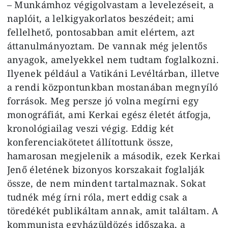
– Munkámhoz végigolvastam a levelezéseit, a
naplóit, a lelkigyakorlatos beszédeit; ami
fellelhető, pontosabban amit elértem, azt
áttanulmányoztam. De vannak még jelentős
anyagok, amelyekkel nem tudtam foglalkozni.
Ilyenek például a Vatikáni Levéltárban, illetve
a rendi központunkban mostanában megnyíló
források. Meg persze jó volna megírni egy
monográfiát, ami Kerkai egész életét átfogja,
kronológiailag veszi végig. Eddig két
konferenciakötetet állítottunk össze,
hamarosan megjelenik a második, ezek Kerkai
Jenő életének bizonyos korszakait foglalják
össze, de nem mindent tartalmaznak. Sokat
tudnék még írni róla, mert eddig csak a
töredékét publikáltam annak, amit találtam. A
kommunista egyházüldözés időszaka, a