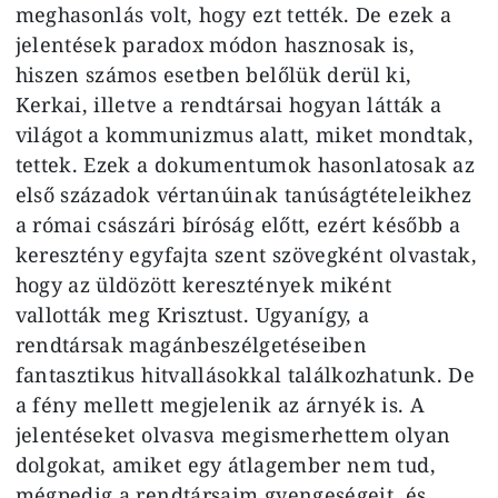
meghasonlás volt, hogy ezt tették. De ezek a
jelentések paradox módon hasznosak is,
hiszen számos esetben belőlük derül ki,
Kerkai, illetve a rendtársai hogyan látták a
világot a kommunizmus alatt, miket mondtak,
tettek. Ezek a dokumentumok hasonlatosak az
első századok vértanúinak tanúságtételeikhez
a római császári bíróság előtt, ezért később a
keresztény egyfajta szent szövegként olvastak,
hogy az üldözött keresztények miként
vallották meg Krisztust. Ugyanígy, a
rendtársak magánbeszélgetéseiben
fantasztikus hitvallásokkal találkozhatunk. De
a fény mellett megjelenik az árnyék is. A
jelentéseket olvasva megismerhettem olyan
dolgokat, amiket egy átlagember nem tud,
mégpedig a rendtársaim gyengeségeit, és