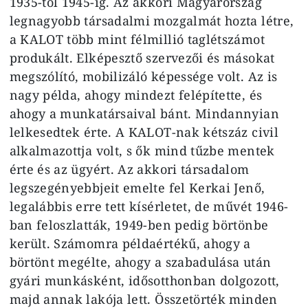
1935-től 1945-ig. Az akkori Magyarország
legnagyobb társadalmi mozgalmát hozta létre,
a KALOT több mint félmillió taglétszámot
produkált. Elképesztő szervezői és másokat
megszólító, mobilizáló képessége volt. Az is
nagy példa, ahogy mindezt felépítette, és
ahogy a munkatársaival bánt. Mindannyian
lelkesedtek érte. A KALOT-nak kétszáz civil
alkalmazottja volt, s ők mind tűzbe mentek
érte és az ügyért. Az akkori társadalom
legszegényebbjeit emelte fel Kerkai Jenő,
legalábbis erre tett kísérletet, de művét 1946-
ban feloszlatták, 1949-ben pedig börtönbe
került. Számomra példaértékű, ahogy a
börtönt megélte, ahogy a szabadulása után
gyári munkásként, idősotthonban dolgozott,
majd annak lakója lett. Összetörték minden