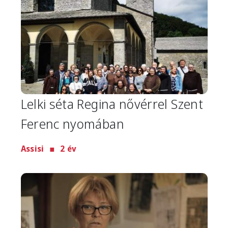
Lelki séta Regina nővérrel Szent
Ferenc nyomában
Assisi
2 év
Image