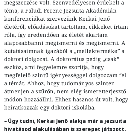
megszerzése volt. Szenvedélyesen érdekelt a
téma, a Faludi Ferenc Jezsuita Akadémián
konferenciákat szervezünk Kerkai Jenő
életéről, előadásokat tartottam, cikkeket írtam
róla, így eredendően az életét akartam
alaposabbanni megismerni és megismerni. A
kutatásaimnak igazából a „mellékterméke” a
doktori dolgozat. A doktorátus pedig „csak”
eszköz, ami fegyelemre szorítja, hogy
megfelelő szintű igényességgel dolgozzam fel
a témát. Ahhoz, hogy tudományos szinten
átmenjen a szűrőn, nem elég ismeretterjesztő
módon hozzáállni. Ehhez hasznos út volt, hogy
beiratkozzak egy doktori iskolába.
– Úgy tudni, Kerkai Jenő alakja már a jezsuita
hivatásod alakulásában is szerepet játszott.