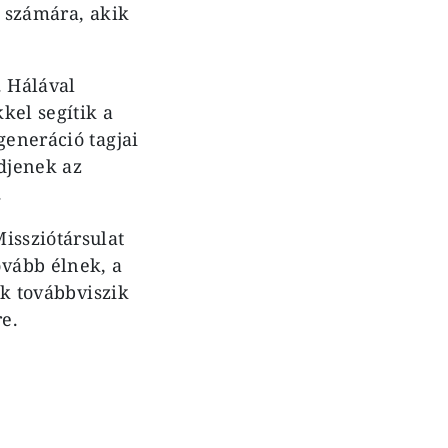
k számára, akik
. Hálával
kel segítik a
generáció tagjai
ődjenek az
.
issziótársulat
vább élnek, a
ik továbbviszik
re.