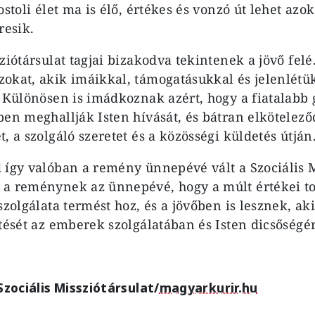
ostoli élet ma is élő, értékes és vonzó út lehet azo
resik.
ziótársulat tagjai bizakodva tekintenek a jövő felé
okat, akik imáikkal, támogatásukkal és jelenlétük
. Különösen is imádkoznak azért, hogy a fiatalabb 
ben meghallják Isten hívását, és bátran elkötelez
, a szolgáló szeretet és a közösségi küldetés útján
 így valóban a remény ünnepévé vált a Szociális M
 a reménynek az ünnepévé, hogy a múlt értékei to
szolgálata termést hoz, és a jövőben is lesznek, ak
etését az emberek szolgálatában és Isten dicsőségé
Szociális Missziótársulat/
magyarkurir.hu