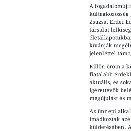
A fogadalomújít
kültagközösség 
Zsuzsa, Erdei Ed
társulat lelkisé
életállapotukb
kívánják megélni
jelenléttel tám
Külön öröm a kö
fiatalabb érdekl
aktuális, és sok
ígérettevők bel
megújulást és m
Az ünnepi alkal
imádkoztak azér
küldetésében. A