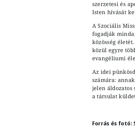
szerzetesi és ap
Isten hívását ke
A Szociális Miss
fogadják mindaz
közösség életét
közül egyre töb
evangéliumi élet
Az idei pünkösd
számára: annak
jelen áldozatos 
a társulat küld
Forrás és fotó: 