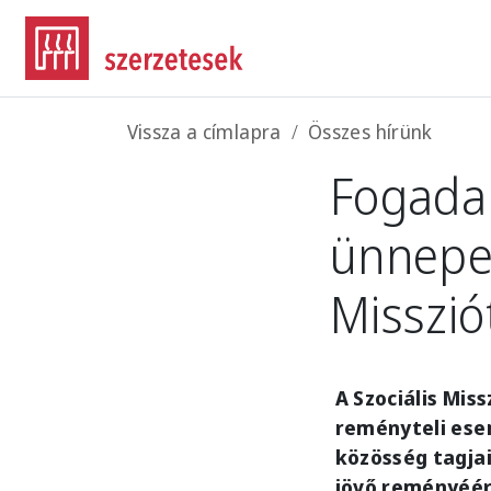
Ugrás a tartalomra
Morzsa
Vissza a címlapra
Összes hírünk
Fogadal
ünnepel
Misszió
A Szociális Mis
reményteli esem
közösség tagjai
jövő reményéér