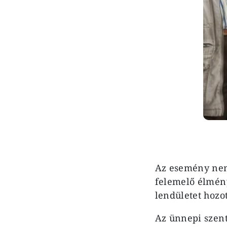
Az esemény nemc
felemelő élmény
lendületet hozot
Az ünnepi szent