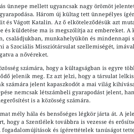
ás ünnepe mellett ugyancsak nagy örömöt jelentet
gyarapodása. Három új kültag tett ünnepélyes ígér
it és Vágott Katalin. Az ő elköteleződésük azt muta
ge és küldetése ma is megszólítja az embereket. A 
an, családjukban, munkahelyükön és mindennapi s
 a Szociális Missziótársulat szellemiségét, imával
ogatva a nővéreket.
zösség számára, hogy a kültagságban is egyre tö
ődő jelenik meg. Ez azt jelzi, hogy a társulat lelki
ak számára jelent kapaszkodót a mai világ kihívása
épése nemcsak létszámbeli gyarapodást jelent, ha
egerősítést is a közösség számára.
mat mély hála és bensőséges légkör járta át. A jel
t, hogy a Szentlélek továbbra is vezesse és erősíts
 fogadalomújítások és ígérettételek tanúságot tette