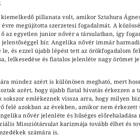
.
kiemelkedő pillanata volt, amikor Sztahura Ágne
 évre megújította szerzetesi fogadalmát. A közössé
 ő az egyetlen junior nővér a társulatban, így fog
jelentőséggel bír. Angelika nővér immár harmadi
 le, és ezzel újabb lépést tett az örökfogadalom fe
a, lelkesedése és fiatalos jelenléte nagy örömet j
ára mindez azért is különösen megható, mert hos
ztak azért, hogy újabb fiatal hivatás érkezzen a t
 sokszor emlékeznek vissza arra, hogy milyen bi
övő felé azokban az években, amikor nem érkezett 
gelika nővér jelenléte és hűséges előrehaladása
ciális Missziótársulat karizmája tovább élhet és t
mzedékek számára is.