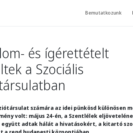
Bemutatkozunk
om- és ígérettételt
tek a Szociális
társulatban
sziótársulat számára az idei pünkösd különösen 
ény volt: május 24-én, a Szentlélek eljövetelén
 együtt adtak hálát a hivatásokért, a kitartó szo
t a rend budapesti központjában.