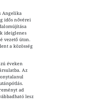
s Angelika
g idős nővérei
adalomújítása
k ideiglenes
lé vezető úton.
elent a közösség
szú éveken
ársulatba. Az
zonytalanul
utánpótlás.
 reményt ad
ovábbadható lesz