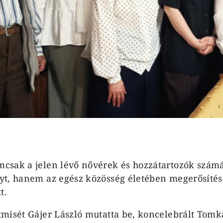
sak a jelen lévő nővérek és hozzátartozók számár
t, hanem az egész közösség életében megerősítést
t.
misét Gájer László mutatta be, koncelebrált Tomk