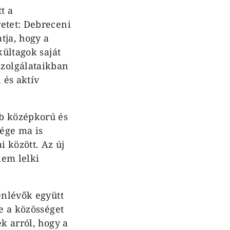
t a
etet: Debreceni
tja, hogy a
kültagok saját
zolgálataikban
 és aktív
bb középkorú és
sége ma is
i között. Az új
nem lelki
enlévők együtt
e a közösséget
k arról, hogy a