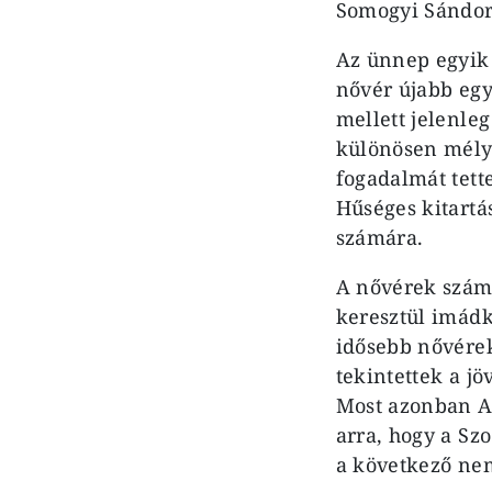
Somogyi Sándor
Az ünnep egyik 
nővér újabb egy
mellett jelenleg
különösen mély 
fogadalmát tette
Hűséges kitartás
számára.
A nővérek szám
keresztül imádko
idősebb nővérek
tekintettek a j
Most azonban An
arra, hogy a Szo
a következő ne