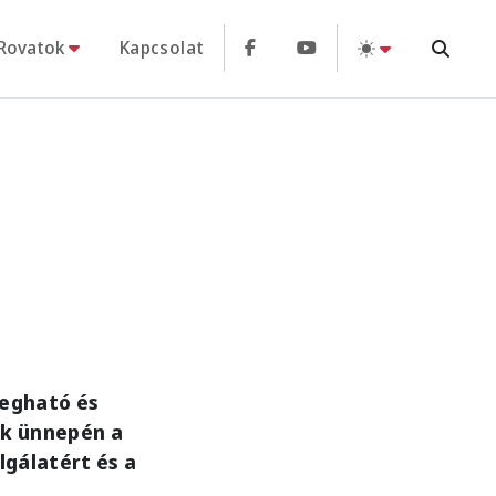
Rovatok
Kapcsolat
megható és
ek ünnepén a
lgálatért és a