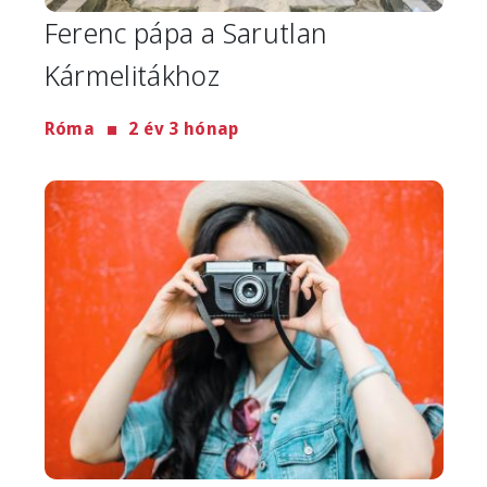
Ferenc pápa a Sarutlan
Kármelitákhoz
Róma
2 év 3 hónap
Image