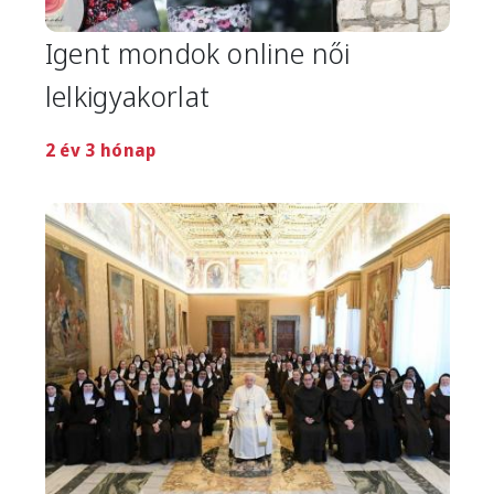
Igent mondok online női
lelkigyakorlat
2 év 3 hónap
Image