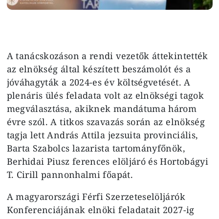
A tanácskozáson a rendi vezetők áttekintették
az elnökség által készített beszámolót és a
jóváhagyták a 2024-es év költségvetését. A
plenáris ülés feladata volt az elnökségi tagok
megválasztása, akiknek mandátuma három
évre szól. A titkos szavazás során az elnökség
tagja lett András Attila jezsuita provinciális,
Barta Szabolcs lazarista tartományfőnök,
Berhidai Piusz ferences elöljáró és Hortobágyi
T. Cirill pannonhalmi főapát.
A magyarországi Férfi Szerzeteselöljárók
Konferenciájának elnöki feladatait 2027-ig