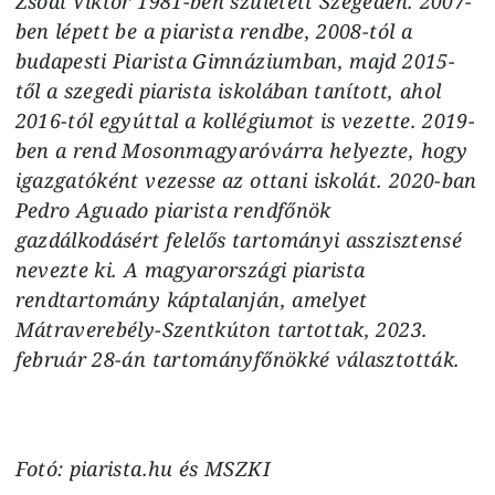
Zsódi Viktor 1981-ben született Szegeden. 2007-
ben lépett be a piarista rendbe, 2008-tól a
budapesti Piarista Gimnáziumban, majd 2015-
től a szegedi piarista iskolában tanított, ahol
2016-tól egyúttal a kollégiumot is vezette. 2019-
ben a rend Mosonmagyaróvárra helyezte, hogy
igazgatóként vezesse az ottani iskolát. 2020-ban
Pedro Aguado piarista rendfőnök
gazdálkodásért felelős tartományi asszisztensé
nevezte ki. A magyarországi piarista
rendtartomány káptalanján, amelyet
Mátraverebély-Szentkúton tartottak, 2023.
február 28-án tartományfőnökké választották.
Fotó: piarista.hu és MSZKI