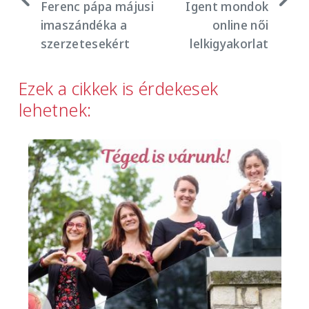
Ferenc pápa májusi
Igent mondok
imaszándéka a
online női
szerzetesekért
lelkigyakorlat
Ezek a cikkek is érdekesek
lehetnek:
Image