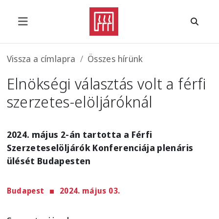
Ugrás a tartalomra
Morzsa
Vissza a címlapra
Összes hírünk
Elnökségi választás volt a férfi
szerzetes-elöljáróknál
2024. május 2-án tartotta a Férfi
Szerzeteselöljárók Konferenciája plenáris
ülését Budapesten
Budapest
2024. május 03.