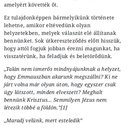
amelyért követték őt.
Ez tulajdonképpen bármelyikünk története
lehetne, amikor eltévedünk olyan
helyzetekben, melyek válaszút elé állítanak
bennünket. Sok útkereszteződés előtt hisszük,
hogy attól fogjuk jobban érezni magunkat, ha
visszatérünk, ha feladjuk és beletörődünk.
„Talán nem ismerős mindnyájunknak a helyzet,
hogy Emmauszban akarunk megszállni? Ki ne
járt volna már olyan úton, hogy egyszer csak
úgy látszott, minden elveszett? Meghalt
bennünk Krisztus… Semmilyen Jézus nem
létezik többé a földön.”[1]
„Maradj velünk, mert esteledik”