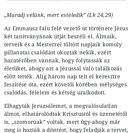
„Maradj velünk, mert esteledik” (Lk 24,29)
Az Emmausz falu felé vezető út története Jézus
két tanítványának útját beszéli el. Álmaik,
terveik és a Mesterrel töltött napjaik komoly
pillanatai csalódást okoztak nekik, ezért
hazatérőben vannak, hogy folytassák az
életüket, ahogy azt a Jézussal való találkozás
előtt tették. Alig három nap telt el keresztre
feszítése óta, ezért követői körében mélységes
csalódás, félelem és kétség uralkodott.
Elhagyták Jeruzsálemet, a megvalósulatlan
álmot, elhatárolódtak Krisztustól és üzenetétől
is, „szomorúak” voltak, mert úgy-ahogy már
meg is hozták a döntést, hogy feladják a tervet,