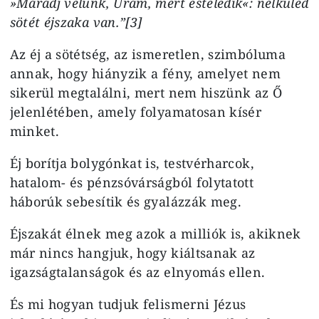
»Maradj velünk, Uram, mert esteledik«: nélküled
sötét éjszaka van.”[3]
Az éj a sötétség, az ismeretlen, szimbóluma
annak, hogy hiányzik a fény, amelyet nem
sikerül megtalálni, mert nem hiszünk az Ő
jelenlétében, amely folyamatosan kísér
minket.
Éj borítja bolygónkat is, testvérharcok,
hatalom- és pénzsóvárságból folytatott
háborúk sebesítik és gyalázzák meg.
Éjszakát élnek meg azok a milliók is, akiknek
már nincs hangjuk, hogy kiáltsanak az
igazságtalanságok és az elnyomás ellen.
És mi hogyan tudjuk felismerni Jézus