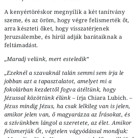
A kenyértöréskor megnyílik a két tanítvány
szeme, és az öröm, hogy végre felismerték őt,
arra készteti őket, hogy visszatérjenek
Jeruzsálembe, és hírül adják barátaiknak a
feltámadást.
„Maradj velünk, mert esteledik”
„Ezeknél a szavaknál talán semmi sem írja le
jobban azt a tapasztalatot, amelyet mi a
fokolárban kezdettől fogva átéltünk, hogy
Jézussal közöttünk élünk
– írja Chiara Lubich. –
Jézus mindig Jézus, ha csak lelkileg van is jelen,
amikor jelen van, ő magyarázza az Írásokat, és
a szívünkben lángol a szeretete, az élet. Amikor
felismerjük Őt, végtelen vágyódással mondjuk: