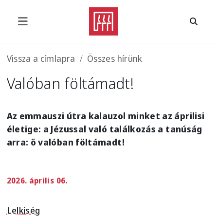
Ugrás a tartalomra
Morzsa
Vissza a címlapra
Összes hírünk
Valóban föltámadt!
Az emmauszi útra kalauzol minket az áprilisi
életige: a Jézussal való találkozás a tanúság
arra: ő valóban föltámadt!
2026. április 06.
Lelkiség