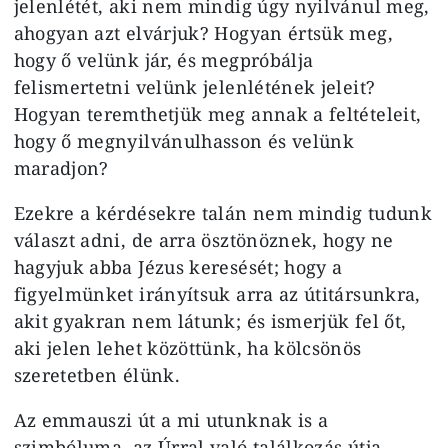
jelenlétét, aki nem mindig úgy nyilvánul meg,
ahogyan azt elvárjuk? Hogyan értsük meg,
hogy ő velünk jár, és megpróbálja
felismertetni velünk jelenlétének jeleit?
Hogyan teremthetjük meg annak a feltételeit,
hogy ő megnyilvánulhasson és velünk
maradjon?
Ezekre a kérdésekre talán nem mindig tudunk
választ adni, de arra ösztönöznek, hogy ne
hagyjuk abba Jézus keresését; hogy a
figyelmünket irányítsuk arra az útitársunkra,
akit gyakran nem látunk; és ismerjük fel őt,
aki jelen lehet közöttünk, ha kölcsönös
szeretetben élünk.
Az emmauszi út a mi utunknak is a
szimbóluma, az Úrral való találkozás útja,