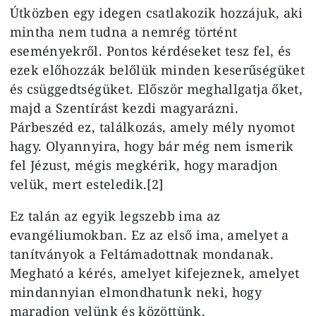
Útközben egy idegen csatlakozik hozzájuk, aki
mintha nem tudna a nemrég történt
eseményekről. Pontos kérdéseket tesz fel, és
ezek előhozzák belőlük minden keserűségüket
és csüggedtségüket. Először meghallgatja őket,
majd a Szentírást kezdi magyarázni.
Párbeszéd ez, találkozás, amely mély nyomot
hagy. Olyannyira, hogy bár még nem ismerik
fel Jézust, mégis megkérik, hogy maradjon
velük, mert esteledik.[2]
Ez talán az egyik legszebb ima az
evangéliumokban. Ez az első ima, amelyet a
tanítványok a Feltámadottnak mondanak.
Megható a kérés, amelyet kifejeznek, amelyet
mindannyian elmondhatunk neki, hogy
maradjon velünk és közöttünk.