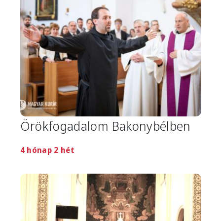
Örökfogadalom Bakonybélben
4 hónap 2 hét
Image