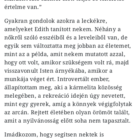
értelme van.”
Gyakran gondolok azokra a leckékre,
amelyeket Edith tanított nekem. Néhány a
nőkről szóló esszéiből és a leveleiből van, de
egyik sem változtatta meg jobban az életemet,
mint az a példa, amit nekem mutatott azzal,
hogy ott volt, amikor szükségem volt rá, majd
visszavonult Isten árnyékába, amikor a
munkája véget ért. Introvertált ember,
állapítottam meg, aki a kármelita közösség
melegében, a rekreáció idején úgy nevetett,
mint egy gyerek, amíg a könnyek végigfolytak
az arcán. Rejtett életében olyan örömöt talált,
amit a nyilvánosság előtt soha nem tapasztalt.
Imádkozom, hogy segítsen nektek is