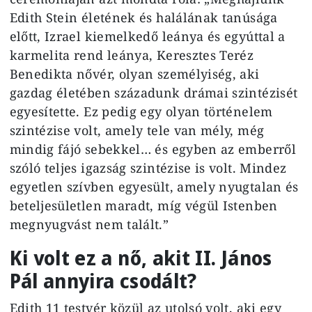
Edith Stein életének és halálának tanúsága
előtt, Izrael kiemelkedő leánya és egyúttal a
karmelita rend leánya, Keresztes Teréz
Benedikta nővér, olyan személyiség, aki
gazdag életében századunk drámai szintézisét
egyesítette. Ez pedig egy olyan történelem
szintézise volt, amely tele van mély, még
mindig fájó sebekkel… és egyben az emberről
szóló teljes igazság szintézise is volt. Mindez
egyetlen szívben egyesült, amely nyugtalan és
beteljesületlen maradt, míg végül Istenben
megnyugvást nem talált.”
Ki volt ez a nő, akit II. János
Pál annyira csodált?
Edith 11 testvér közül az utolsó volt, aki egy