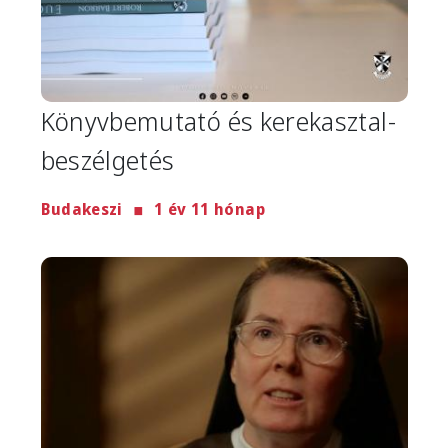
Könyvbemutató és kerekasztal-
beszélgetés
Budakeszi
1 év 11 hónap
Image