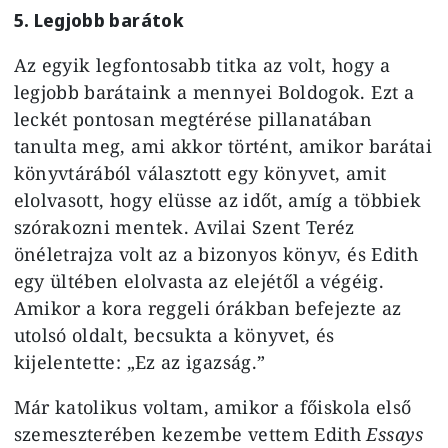
5. Legjobb barátok
Az egyik legfontosabb titka az volt, hogy a
legjobb barátaink a mennyei Boldogok. Ezt a
leckét pontosan megtérése pillanatában
tanulta meg, ami akkor történt, amikor barátai
könyvtárából választott egy könyvet, amit
elolvasott, hogy elüsse az időt, amíg a többiek
szórakozni mentek. Avilai Szent Teréz
önéletrajza volt az a bizonyos könyv, és Edith
egy ültében elolvasta az elejétől a végéig.
Amikor a kora reggeli órákban befejezte az
utolsó oldalt, becsukta a könyvet, és
kijelentette: „Ez az igazság.”
Már katolikus voltam, amikor a főiskola első
szemeszterében kezembe vettem Edith
Essays