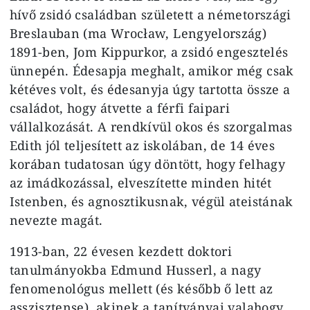
hívő zsidó családban született a németországi
Breslauban (ma Wrocław, Lengyelország)
1891-ben, Jom Kippurkor, a zsidó engesztelés
ünnepén. Édesapja meghalt, amikor még csak
kétéves volt, és édesanyja úgy tartotta össze a
családot, hogy átvette a férfi faipari
vállalkozását. A rendkívül okos és szorgalmas
Edith jól teljesített az iskolában, de 14 éves
korában tudatosan úgy döntött, hogy felhagy
az imádkozással, elveszítette minden hitét
Istenben, és agnosztikusnak, végül ateistának
nevezte magát.
1913-ban, 22 évesen kezdett doktori
tanulmányokba Edmund Husserl, a nagy
fenomenológus mellett (és később ő lett az
asszisztense), akinek a tanítványai valahogy