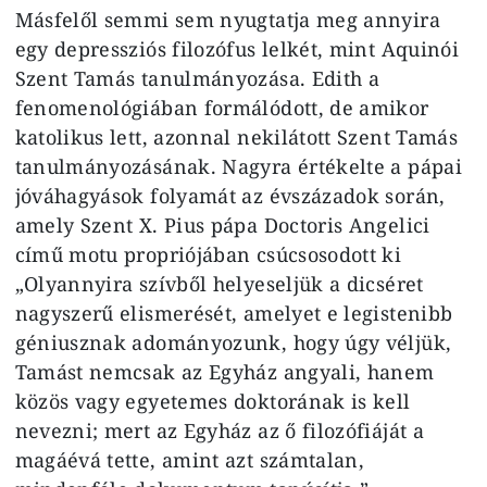
Másfelől semmi sem nyugtatja meg annyira
egy depressziós filozófus lelkét, mint Aquinói
Szent Tamás tanulmányozása. Edith a
fenomenológiában formálódott, de amikor
katolikus lett, azonnal nekilátott Szent Tamás
tanulmányozásának. Nagyra értékelte a pápai
jóváhagyások folyamát az évszázadok során,
amely Szent X. Pius pápa Doctoris Angelici
című motu propriójában csúcsosodott ki
„Olyannyira szívből helyeseljük a dicséret
nagyszerű elismerését, amelyet e legistenibb
géniusznak adományozunk, hogy úgy véljük,
Tamást nemcsak az Egyház angyali, hanem
közös vagy egyetemes doktorának is kell
nevezni; mert az Egyház az ő filozófiáját a
magáévá tette, amint azt számtalan,