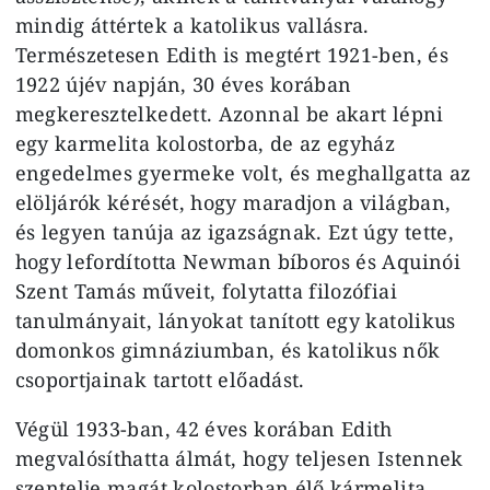
mindig áttértek a katolikus vallásra.
Természetesen Edith is megtért 1921-ben, és
1922 újév napján, 30 éves korában
megkeresztelkedett. Azonnal be akart lépni
egy karmelita kolostorba, de az egyház
engedelmes gyermeke volt, és meghallgatta az
elöljárók kérését, hogy maradjon a világban,
és legyen tanúja az igazságnak. Ezt úgy tette,
hogy lefordította Newman bíboros és Aquinói
Szent Tamás műveit, folytatta filozófiai
tanulmányait, lányokat tanított egy katolikus
domonkos gimnáziumban, és katolikus nők
csoportjainak tartott előadást.
Végül 1933-ban, 42 éves korában Edith
megvalósíthatta álmát, hogy teljesen Istennek
szentelje magát kolostorban élő kármelita