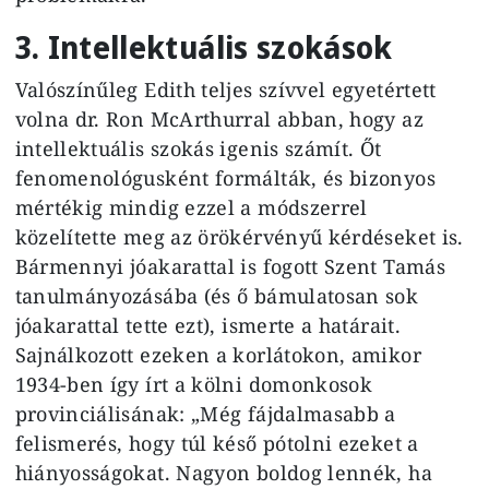
3. Intellektuális szokások
Valószínűleg Edith teljes szívvel egyetértett
volna dr. Ron McArthurral abban, hogy az
intellektuális szokás igenis számít. Őt
fenomenológusként formálták, és bizonyos
mértékig mindig ezzel a módszerrel
közelítette meg az örökérvényű kérdéseket is.
Bármennyi jóakarattal is fogott Szent Tamás
tanulmányozásába (és ő bámulatosan sok
jóakarattal tette ezt), ismerte a határait.
Sajnálkozott ezeken a korlátokon, amikor
1934-ben így írt a kölni domonkosok
provinciálisának: „Még fájdalmasabb a
felismerés, hogy túl késő pótolni ezeket a
hiányosságokat. Nagyon boldog lennék, ha