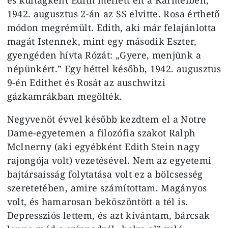
1942. augusztus 2-án az SS elvitte. Rosa érthető
módon megrémült. Edith, aki már felajánlotta
magát Istennek, mint egy második Eszter,
gyengéden hívta Rózát: „Gyere, menjünk a
népünkért.” Egy héttel később, 1942. augusztus
9-én Edithet és Rosát az auschwitzi
gázkamrákban megölték.
Negyvenöt évvel később kezdtem el a Notre
Dame-egyetemen a filozófia szakot Ralph
McInerny (aki egyébként Edith Stein nagy
rajongója volt) vezetésével. Nem az egyetemi
bajtársaisság folytatása volt ez a bölcsesség
szeretetében, amire számítottam. Magányos
volt, és hamarosan beköszöntött a tél is.
Depressziós lettem, és azt kívántam, bárcsak