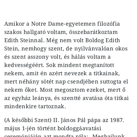
Amikor a Notre Dame-egyetemen filozófia
szakos hallgató voltam, összebarátkoztam
Edith Steinnal. Még nem volt Boldog Edith
Stein, nemhogy szent, de nyilvánvalóan okos
és szent asszony volt, és hálás voltam a
kedvességéért. Sok mindent megtanított
nekem, amit én azért nevezek a titkainak,
mert néhány sötét nap csendjében suttogta el
nekem őket. Most megosztom ezeket, mert ő
az egyház leánya, és szentté avatása óta titkai
mindenkire tartoznak.
(A későbbi Szent) II. János Pál pápa az 1987.
május 1-jén történt boldoggáavatási
ceremóniáján azt mondta róla: „Meghajlunk