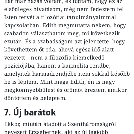
Bár már házas voltam, és tudtam, hogy ez az
elsődleges hivatásom, még nem fedeztem fel
Isten tervét a filozófiai tanulmányaimmal
kapcsolatban. Edith megmutatta nekem, hogy
szabadon választhatom meg, mi következik
ezután. És a szabadságom azt jelentette, hogy
követhettem őt oda, ahová egész idő alatt
vezetett – nem a filozófia kiemelkedő
pozíciójába, hanem a karmelita rendbe,
amelynek harmadrendjébe nem sokkal később
be is léptem. Mint maga Edith, én is nagy
megkönnyebbülést és örömöt éreztem amikor
döntöttem és beléptem.
7. Új barátok
Ekkor, miután átadott a Szentháromságról
nevezett Erzsébetnek, aki az új legjobb