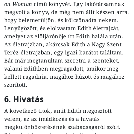
on Woman
című könyvét. Egy lakótársamnak
megvolt a könyv, de még nem állt készen arra,
hogy belemerüljön, és kölcsönadta nekem.
Lenyűgözött, és elolvastam Edith életrajzát,
amelyet az elöljárónője írt Edith halála után.
Az életrajzban, akárcsak Edith a Nagy Szent
Teréz-életrajzban, egy igazi barátot találtam.
Bár már megtanultam szeretni a szenteket,
valami Edithben megragadott, amikor meg
kellett ragadnia, magához húzott és magához
szorított.
6. Hivatás
A következő titok, amit Edith megosztott
velem, az az imádkozás és a hivatás
megkülönböztetésének szabadságáról szólt.