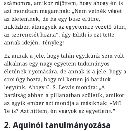
számomra, amikor rájöttem, hogy ahogy én is
azt mondtam magamnak: „Nem vetnék véget
az életemnek, de ha egy busz elütne,
miközben átmegyek az egyetemre vezető úton,
az szerencsét hozna”, úgy Edith is ezt tette
annak idején. Tényleg!
Ez annak a jele, hogy talán egyikünk sem volt
alkalmas egy nagy egyetem tudományos
életének nyomására, de annak is a jele, hogy a
sors úgy hozta, hogy mi ketten jó barátok
legyünk. Ahogy C. S. Lewis mondta: „A
barátság abban a pillanatban születik, amikor
az egyik ember azt mondja a másiknak: »Mi?
Te is? Azt hittem, én vagyok az egyetlen«.”
2. Aquinói tanulmányozása