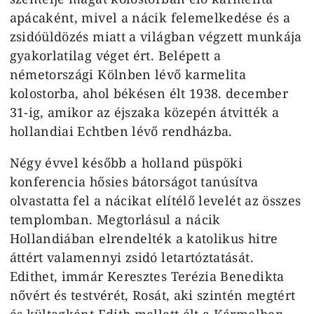
apácaként, mivel a nácik felemelkedése és a
zsidóüldözés miatt a világban végzett munkája
gyakorlatilag véget ért. Belépett a
németországi Kölnben lévő karmelita
kolostorba, ahol békésen élt 1938. december
31-ig, amikor az éjszaka közepén átvitték a
hollandiai Echtben lévő rendházba.
Négy évvel később a holland püspöki
konferencia hősies bátorságot tanúsítva
olvastatta fel a nácikat elítélő levelét az összes
templomban. Megtorlásul a nácik
Hollandiában elrendelték a katolikus hitre
áttért valamennyi zsidó letartóztatását.
Edithet, immár Keresztes Terézia Benedikta
nővért és testvérét, Rosát, aki szintén megtért
és kültagként Edith mellett élt a Kármelben,