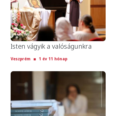
Isten vágyik a valóságunkra
Veszprém
1 év 11 hónap
Image