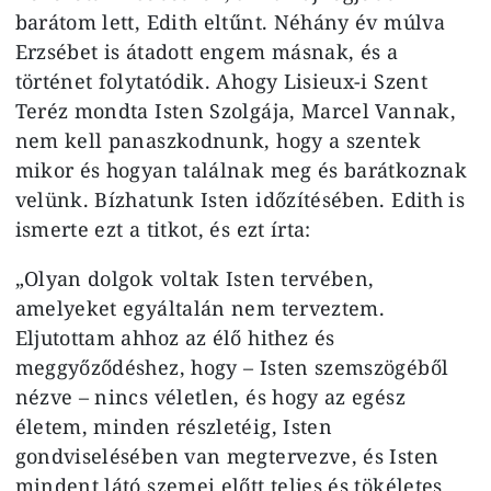
barátom lett, Edith eltűnt. Néhány év múlva
Erzsébet is átadott engem másnak, és a
történet folytatódik. Ahogy Lisieux-i Szent
Teréz mondta Isten Szolgája, Marcel Vannak,
nem kell panaszkodnunk, hogy a szentek
mikor és hogyan találnak meg és barátkoznak
velünk. Bízhatunk Isten időzítésében. Edith is
ismerte ezt a titkot, és ezt írta:
„Olyan dolgok voltak Isten tervében,
amelyeket egyáltalán nem terveztem.
Eljutottam ahhoz az élő hithez és
meggyőződéshez, hogy – Isten szemszögéből
nézve – nincs véletlen, és hogy az egész
életem, minden részletéig, Isten
gondviselésében van megtervezve, és Isten
mindent látó szemei előtt teljes és tökéletes