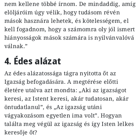
nem kellene többé írnom. De mindaddig, amíg
elöljáróim úgy vélik, hogy tudásom révén
mások hasznára lehetek, és kötelességem, el
kell fogadnom, hogy a számomra oly jól ismert
hiányosságok mások számára is nyilvánvalóvá
válnak.”
4. Édes alázat
Az édes alázatossága tágra nyitotta őt az
Igazság befogadására. A megtérése előtti
életére utalva azt mondta: „Aki az igazságot
keresi, az Istent keresi, akár tudatosan, akár
öntudatlanul”, és „Az igazság utáni
vágyakozásom egyetlen ima volt”. Hogyan
találta meg végül az igazság és így Isten lelkes
keresője őt?