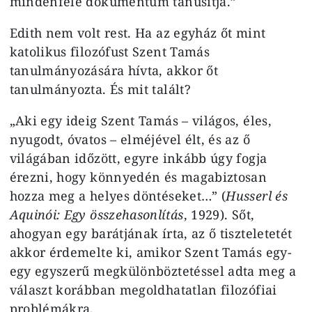
mindenféle dokumentum tanúsítja.”
Edith nem volt rest. Ha az egyház őt mint
katolikus filozófust Szent Tamás
tanulmányozására hívta, akkor őt
tanulmányozta. És mit talált?
„Aki egy ideig Szent Tamás – világos, éles,
nyugodt, óvatos – elméjével élt, és az ő
világában időzött, egyre inkább úgy fogja
érezni, hogy könnyedén és magabiztosan
hozza meg a helyes döntéseket…” (
Husserl és
Aquinói: Egy összehasonlítás
, 1929). Sőt,
ahogyan egy barátjának írta, az ő tiszteletetét
akkor érdemelte ki, amikor Szent Tamás egy-
egy egyszerű megkülönböztetéssel adta meg a
választ korábban megoldhatatlan filozófiai
problémákra.