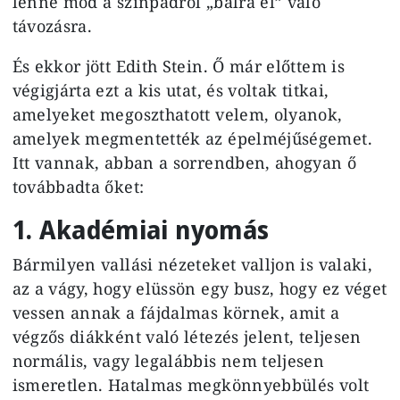
lenne mód a színpadról „balra el” való
távozásra.
És ekkor jött Edith Stein. Ő már előttem is
végigjárta ezt a kis utat, és voltak titkai,
amelyeket megoszthatott velem, olyanok,
amelyek megmentették az épelméjűségemet.
Itt vannak, abban a sorrendben, ahogyan ő
továbbadta őket:
1. Akadémiai nyomás
Bármilyen vallási nézeteket valljon is valaki,
az a vágy, hogy elüssön egy busz, hogy ez véget
vessen annak a fájdalmas körnek, amit a
végzős diákként való létezés jelent, teljesen
normális, vagy legalábbis nem teljesen
ismeretlen. Hatalmas megkönnyebbülés volt