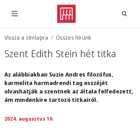
Ugrás a tartalomra
Morzsa
Vissza a címlapra
Összes hírünk
Szent Edith Stein hét titka
Az alábbiakban Suzie Andres filozófus,
karmelita harmadrendi tag esszéjét
olvashatják a szentnek az általa felfedezett,
ám mindenkire tartozó titkairól.
2024. augusztus 10.