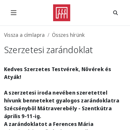
Ugrás a tartalomra
Morzsa
Vissza a címlapra
Összes hírünk
Szerzetesi zarándoklat
Kedves Szerzetes Testvérek, Nővérek és
Atyák!
A szerzetesi iroda nevében szeretettel
hívunk benneteket gyalogos zarándoklatra
Szécsényből Mátraverebély - Szentkútra
április 9-11-ig.
A zarándoklatot a Ferences Mária