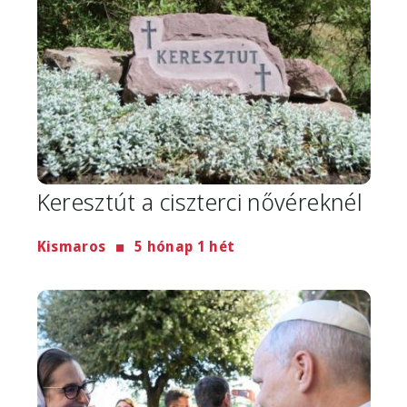
Keresztút a ciszterci nővéreknél
Kismaros
5 hónap 1 hét
Image