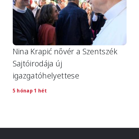
Nina Krapić nővér a Szentszék
Sajtóirodája új
igazgatóhelyettese
5 hónap 1 hét