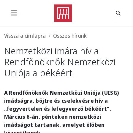
Ugrás a tartalomra
Morzsa
Vissza a címlapra
Összes hírünk
Nemzetközi imára hív a
Rendfőnöknők Nemzetközi
Uniója a békéért
A Rendfőnöknők Nemzetközi Uniója (UISG)
imádságra, böjtre és cselekvésre hív a
„fegyvertelen és lefegyverző békéért”.
Március 6-án, pénteken nemzetközi
imádságot tartanak, amelyet élőben
közvetítenek.