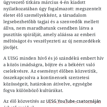
ügyvezető titkára március 4-én kiadott
nyilatkozatában úgy fogalmazott: megszentelt
életet élő személyekként, a társadalom
legsebezhetőbb tagjai és a szenvedők mellett
állva, nem maradhatunk csendben látva a
pusztítás spirálját, amely aláássa az emberi
méltóságot és veszélyezteti az új nemzedékek
jövőjét.
A UISG minden hívő és jó szándékú embert hív
a közös imádságra, böjtre és a békéért való
cselekvésre. Az eseményt élőben közvetítik,
összekapcsolva a kontinensek szerzetesi
közösségeit, határokon átívelve, egységbe
fogva különböző kultúrákat.
Az élő közvetítés az
UISG YouTube-csatornáján