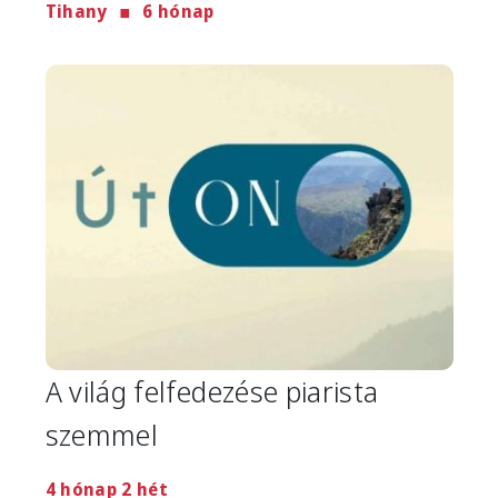
Tihany
6 hónap
Image
A világ felfedezése piarista
szemmel
4 hónap 2 hét