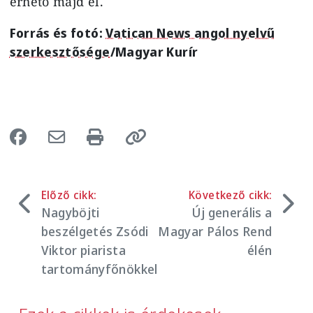
érhető majd el.
Forrás és fotó:
Vatican News angol nyelvű
szerkesztősége
/Magyar Kurír
Előző cikk:
Következő cikk:
Nagyböjti
Új generális a
beszélgetés Zsódi
Magyar Pálos Rend
Viktor piarista
élén
tartományfőnökkel