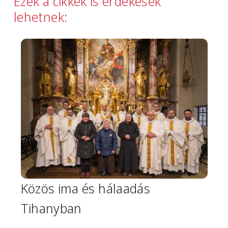
Ezek a cikkek is érdekesek
lehetnek:
Image
Közös ima és hálaadás
Tihanyban