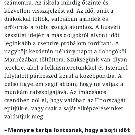
számomra. Az iskola mindig őszinte és
közvetlen visszajelzést ad. Az idő, amit a
diákokkal töltök, valójában ajándék és
erőforrás a többi szolgálatomhoz. A húsvéti
készület idején a más dolgoktól elvont időt
leginkább a csendre próbálom fordítani. A
nagyböjt kezdetén néhány napot a dobogókői
Manrézában töltöttem. Szükségünk van olyan
terekre, ahol a lelkiismeretünkkel és Istennel
folytatott párbeszéd kerül a középpontba.
A
belső figyelem segít abban, hogy ne váljak a
munkám rabszolgájává. Az imádságos
csendben dől el, hogy valóban az Úr országát
építjük-e, vagy csak a saját elképzeléseinket
valósítjuk meg.
– Mennyire tartja fontosnak, hogy a böjti időt