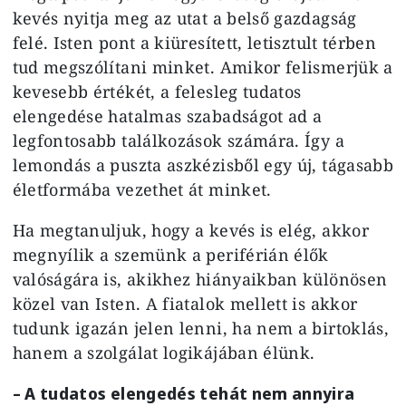
kevés nyitja meg az utat a belső gazdagság
felé. Isten pont a kiüresített, letisztult térben
tud megszólítani minket. Amikor felismerjük a
kevesebb értékét, a felesleg tudatos
elengedése hatalmas szabadságot ad a
legfontosabb találkozások számára. Így a
lemondás a puszta aszkézisből egy új, tágasabb
életformába vezethet át minket.
Ha megtanuljuk, hogy a kevés is elég, akkor
megnyílik a szemünk a periférián élők
valóságára is, akikhez hiányaikban különösen
közel van Isten. A fiatalok mellett is akkor
tudunk igazán jelen lenni, ha nem a birtoklás,
hanem a szolgálat logikájában élünk.
– A tudatos elengedés tehát nem annyira