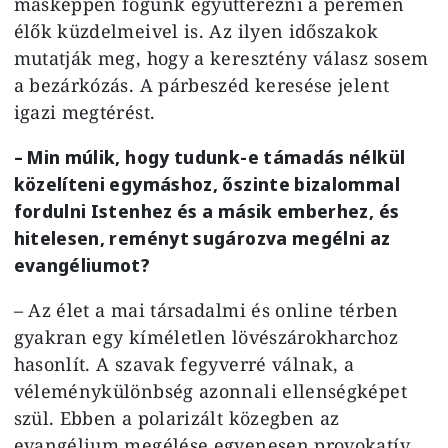
másképpen fogunk együttérezni a peremen
élők küzdelmeivel is. Az ilyen időszakok
mutatják meg, hogy a keresztény válasz sosem
a bezárkózás. A párbeszéd keresése jelent
igazi megtérést.
– Min múlik, hogy tudunk-e támadás nélkül
közelíteni egymáshoz, őszinte bizalommal
fordulni Istenhez és a másik emberhez, és
hitelesen, reményt sugározva megélni az
evangéliumot?
– Az élet a mai társadalmi és online térben
gyakran egy kíméletlen lövészárokharchoz
hasonlít. A szavak fegyverré válnak, a
véleménykülönbség azonnali ellenségképet
szül. Ebben a polarizált közegben az
evangélium megélése egyenesen provokatív