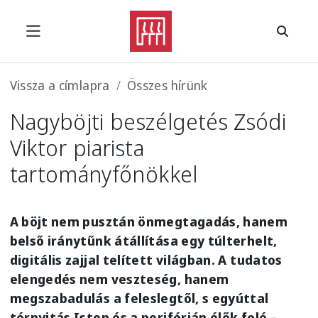
Ugrás a tartalomra
Morzsa
Vissza a címlapra
Összes hírünk
Nagyböjti beszélgetés Zsódi
Viktor piarista
tartományfőnökkel
A böjt nem pusztán önmegtagadás, hanem
belső iránytűnk átállítása egy túlterhelt,
digitális zajjal telített világban. A tudatos
elengedés nem veszteség, hanem
megszabadulás a feleslegtől, s egyúttal
térnyitás Isten és a periférián élők felé –