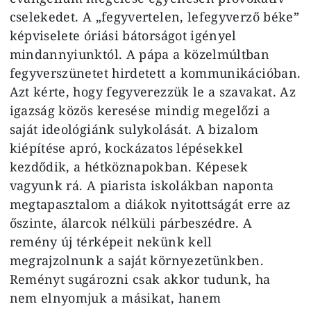
cselekedet. A „fegyvertelen, lefegyverző béke”
képviselete óriási bátorságot igényel
mindannyiunktól. A pápa a közelmúltban
fegyverszünetet hirdetett a kommunikációban.
Azt kérte, hogy fegyverezzük le a szavakat. Az
igazság közös keresése mindig megelőzi a
saját ideológiánk sulykolását. A bizalom
kiépítése apró, kockázatos lépésekkel
kezdődik, a hétköznapokban. Képesek
vagyunk rá. A piarista iskolákban naponta
megtapasztalom a diákok nyitottságát erre az
őszinte, álarcok nélküli párbeszédre. A
remény új térképeit nekünk kell
megrajzolnunk a saját környezetünkben.
Reményt sugározni csak akkor tudunk, ha
nem elnyomjuk a másikat, hanem