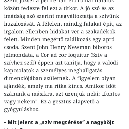
Szent József a periférián élő római fiatalok
között fedezte fel ezt a titkot. A jó szó és az
imádság szó szerint megváltoztatja a szívünk
huzalozását. A félelem mindig falakat épít, az
irgalom ellenben hidakat ver a szakadékok
felett. Minden megértő találkozás egy apró
csoda. Szent John Henry Newman bíboros
jelmondata, a Cor ad cor loquitur (Szív a
szívhez szól) éppen azt tanítja, hogy a valódi
kapcsolatok a személyes meghallgatás
dimenziójában születnek. A figyelem olyan
ajándék, amely ma ritka kincs. Amikor időt
szánunk a másikra, azt üzenjük neki: „fontos
vagy nekem”. Ez a gesztus alapvető a
gyógyuláshoz.
– Mit jelent a „szív megtérése” a nagyböjt