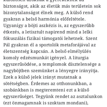
biztonságot, akik az életük más területein sok
bizonytalanságot élnek meg. A külső rend
gyakran a belső harmónia előfeltétele.
Ugyanígy a böjti aszkézis is, az egyszerűbb
étkezés, a letisztult napirend mind a lelki
fókuszálás fizikai támogatói lehetnek. Szent
Pál gyakran él a sportolók metaforájával az
életszentség kapcsán. A belső elmélyülés
komoly edzésmunkát igényel. A liturgia
egyszerűsödése, a templomok dísztelensége a
nagyböjtben szemünket a lényegre irányítja.
Ezek a külső jelek irányt mutatnak a
sötétségben. Érdemes az otthonunkban, a
szobánkban is megteremteni ezt a külső
egyszerűséget. Tegyünk rendet az asztalunkon
(ezt önmagamnak is szoktam mondani),