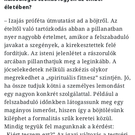
életében?
– Izajás próféta útmutatást ad a böjtről. Az
ételtől való tartózkodás abban a pillanatban
nyer nagyobb értelmet, amikor a felszabaduló
javakat a szegények, a kirekesztettek felé
fordítjuk. Az isteni jelenlétet a rászorulók
arcában pillanthatjuk meg a leginkább. A
jócselekedetek nélküli aszkézis olykor
megrekedhet a „spirituális fitnesz” szintjén. Jó,
ha össze tudjuk kötni a személyes lemondást
egy nagyon konkrét szolgálattal. Például a
felszabaduló időnkben látogassunk meg egy
magányos ismerőst, hiszen így a böjtölésünk
kiléphet a formalitás szűk keretei közül.
Mindig tegyük fel magunknak a kérdést:
„Kiért teszem ezt?” Az igazi változás a testvéri