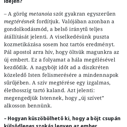
idején?
– A görög
metanoia
szót gyakran egyszerűen
megtérésnek
fordítjuk. Valójában azonban a
gondolkodásmód, a belső iránytű teljes
átállítását jelenti. A viselkedésünk puszta
kozmetikázása sosem hoz tartós eredményt.
Pál apostol arra hív, hogy öltsük magunkra az
új embert. Ez a folyamat a hála megélésével
kezdődik. A nagyböjt időt ad a diszkréten
közeledő Isten felismerésére a mindennapok
sűrűjében. A szív megtérése egy izgalmas,
élethosszig tartó kaland. Azt jelenti:
megengedjük Istennek, hogy „új szívet”
alkosson bennünk.
– Hogyan küszöbölhető ki, hogy a böjt csupán
külsődleges szokás legyen az ember