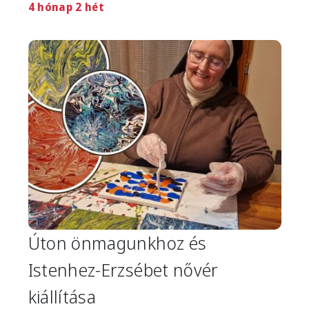
4 hónap 2 hét
Image
Úton önmagunkhoz és
Istenhez-Erzsébet nővér
kiállítása