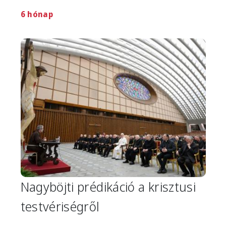
6 hónap
Image
Nagyböjti prédikáció a krisztusi
testvériségről