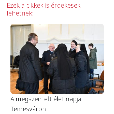
Ezek a cikkek is érdekesek
lehetnek:
Image
A megszentelt élet napja
Temesváron