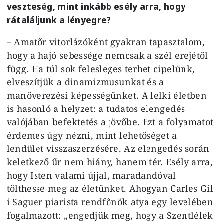
veszteség, mint inkább esély arra, hogy
rátaláljunk a lényegre?
– Amatőr vitorlázóként gyakran tapasztalom,
hogy a hajó sebessége nemcsak a szél erejétől
függ. Ha túl sok felesleges terhet cipelünk,
elveszítjük a dinamizmusunkat és a
manőverezési képességünket. A lelki életben
is hasonló a helyzet: a tudatos elengedés
valójában befektetés a jövőbe. Ezt a folyamatot
érdemes úgy nézni, mint lehetőséget a
lendület visszaszerzésére. Az elengedés során
keletkező űr nem hiány, hanem tér. Esély arra,
hogy Isten valami újjal, maradandóval
tölthesse meg az életünket. Ahogyan Carles Gil
i Saguer piarista rendfőnök atya egy levelében
fogalmazott: „engedjük meg, hogy a Szentlélek