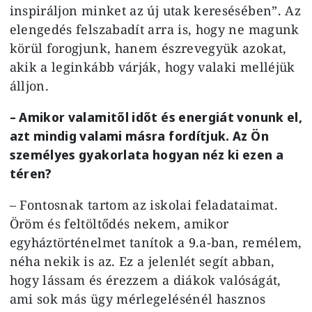
inspiráljon minket az új utak keresésében”. Az
elengedés felszabadít arra is, hogy ne magunk
körül forogjunk, hanem észrevegyük azokat,
akik a leginkább várják, hogy valaki melléjük
álljon.
– Amikor valamitől időt és energiát vonunk el,
azt mindig valami másra fordítjuk. Az Ön
személyes gyakorlata hogyan néz ki ezen a
téren?
– Fontosnak tartom az iskolai feladataimat.
Öröm és feltöltődés nekem, amikor
egyháztörténelmet tanítok a 9.a-ban, remélem,
néha nekik is az. Ez a jelenlét segít abban,
hogy lássam és érezzem a diákok valóságát,
ami sok más ügy mérlegelésénél hasznos