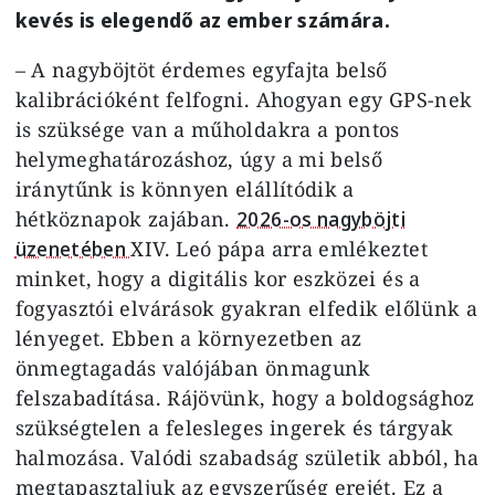
kevés is elegendő az ember számára.
– A nagyböjtöt érdemes egyfajta belső
kalibrációként felfogni. Ahogyan egy GPS-nek
is szüksége van a műholdakra a pontos
helymeghatározáshoz, úgy a mi belső
iránytűnk is könnyen elállítódik a
hétköznapok zajában.
2026-os nagyböjti
üzenetében
XIV. Leó pápa arra emlékeztet
minket, hogy a digitális kor eszközei és a
fogyasztói elvárások gyakran elfedik előlünk a
lényeget. Ebben a környezetben az
önmegtagadás valójában önmagunk
felszabadítása. Rájövünk, hogy a boldogsághoz
szükségtelen a felesleges ingerek és tárgyak
halmozása. Valódi szabadság születik abból, ha
megtapasztaljuk az egyszerűség erejét. Ez a