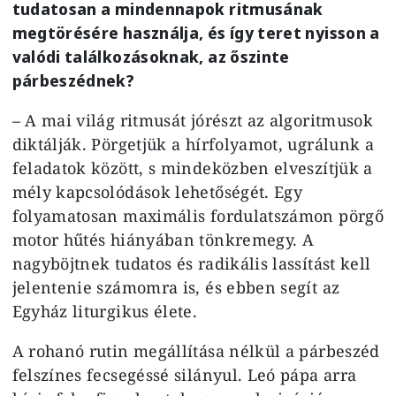
tudatosan a mindennapok ritmusának
megtörésére használja, és így teret nyisson a
valódi találkozásoknak, az őszinte
párbeszédnek?
– A mai világ ritmusát jórészt az algoritmusok
diktálják. Pörgetjük a hírfolyamot, ugrálunk a
feladatok között, s mindeközben elveszítjük a
mély kapcsolódások lehetőségét. Egy
folyamatosan maximális fordulatszámon pörgő
motor hűtés hiányában tönkremegy. A
nagyböjtnek tudatos és radikális lassítást kell
jelentenie számomra is, és ebben segít az
Egyház liturgikus élete.
A rohanó rutin megállítása nélkül a párbeszéd
felszínes fecsegéssé silányul. Leó pápa arra