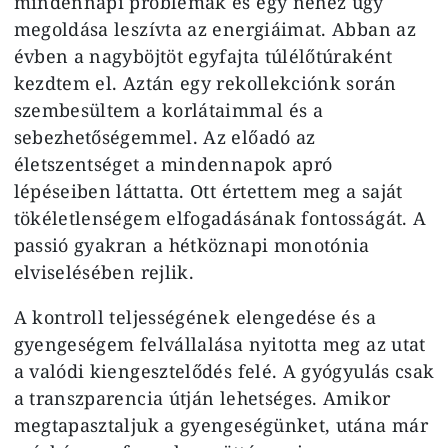
mindennapi problémák és egy nehéz ügy
megoldása leszívta az energiáimat. Abban az
évben a nagyböjtöt egyfajta túlélőtúraként
kezdtem el. Aztán egy rekollekciónk során
szembesültem a korlátaimmal és a
sebezhetőségemmel. Az előadó az
életszentséget a mindennapok apró
lépéseiben láttatta. Ott értettem meg a saját
tökéletlenségem elfogadásának fontosságát. A
passió gyakran a hétköznapi monotónia
elviselésében rejlik.
A kontroll teljességének elengedése és a
gyengeségem felvállalása nyitotta meg az utat
a valódi kiengesztelődés felé. A gyógyulás csak
a transzparencia útján lehetséges. Amikor
megtapasztaljuk a gyengeségünket, utána már