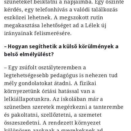
szüneteket beiktatni a napjaimba. Egy őszinte
kérdés, egy telefonhívás a valódi találkozás
eszközei lehetnek. A megszokott rutin
megakasztása lehetőséget ad a Lélek új
irányainak felismerésére.
– Hogyan segíthetik a külső körülmények a
belső elmélyülést?
– Egy zsúfolt osztályteremben a
legtehetségesebb pedagógus is nehezen tud
mély gondolatokat átadni. A fizikai
környezetünk óriási hatással van a
lelkiállapotunkra. Az iskolában már a
szünetben szeretek megérkezni a tanterembe
és pakoltatni, szellőztetni, a szemetet
összeszedetni. A rendezett környezet
különösen azoknak a gyerekeknek ad