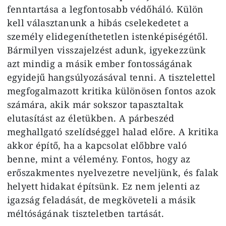
fenntartása a legfontosabb védőháló. Külön
kell választanunk a hibás cselekedetet a
személy elidegeníthetetlen istenképiségétől.
Bármilyen visszajelzést adunk, igyekezzünk
azt mindig a másik ember fontosságának
egyidejű hangsúlyozásával tenni. A tisztelettel
megfogalmazott kritika különösen fontos azok
számára, akik már sokszor tapasztaltak
elutasítást az életükben. A párbeszéd
meghallgató szelídséggel halad előre. A kritika
akkor építő, ha a kapcsolat előbbre való
benne, mint a vélemény. Fontos, hogy az
erőszakmentes nyelvezetre neveljünk, és falak
helyett hidakat építsünk. Ez nem jelenti az
igazság feladását, de megköveteli a másik
méltóságának tiszteletben tartását.