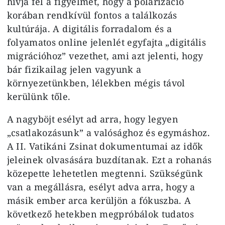
hívja fel a figyelmet, hogy a polarizáció
korában rendkívül fontos a találkozás
kultúrája. A digitális forradalom és a
folyamatos online jelenlét egyfajta „digitális
migrációhoz” vezethet, ami azt jelenti, hogy
bár fizikailag jelen vagyunk a
környezetünkben, lélekben mégis távol
kerülünk tőle.
A nagyböjt esélyt ad arra, hogy legyen
„csatlakozásunk” a valósághoz és egymáshoz.
A II. Vatikáni Zsinat dokumentumai az idők
jeleinek olvasására buzdítanak. Ezt a rohanás
közepette lehetetlen megtenni. Szükségünk
van a megállásra, esélyt adva arra, hogy a
másik ember arca kerüljön a fókuszba. A
következő hetekben megpróbálok tudatos