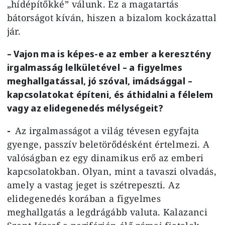
„hídépítőkké” válunk. Ez a magatartás
bátorságot kíván, hiszen a bizalom kockázattal
jár.
– Vajon ma is képes-e az ember a keresztény
irgalmasság lelkületével – a figyelmes
meghallgatással, jó szóval, imádsággal –
kapcsolatokat építeni, és áthidalni a félelem
vagy az elidegenedés mélységeit?
-
Az irgalmasságot a világ tévesen egyfajta
gyenge, passzív beletörődésként értelmezi. A
valóságban ez egy dinamikus erő az emberi
kapcsolatokban. Olyan, mint a tavaszi olvadás,
amely a vastag jeget is szétrepeszti. Az
elidegenedés korában a figyelmes
meghallgatás a legdrágább valuta. Kalazanci