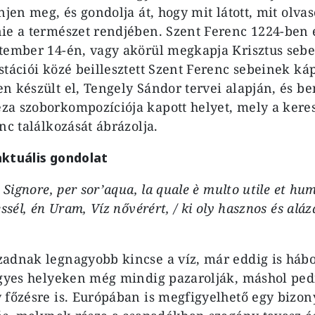
njen meg, és gondolja át, hogy mit látott, mit olvas
ie a természet rendjében. Szent Ferenc 1224-ben 
tember 14-én, vagy akörül megkapja Krisztus sebei
stációi közé beillesztett Szent Ferenc sebeinek ká
n készült el, Tengely Sándor tervei alapján, és b
a szoborkompozíciója kapott helyet, mely a keresz
nc találkozását ábrázolja.
aktuális gondolat
 Signore, per sor’aqua, la quale è multo utile et hum
essél, én Uram, Víz nővérért, / ki oly hasznos és aláz
adnak legnagyobb kincse a víz, már eddig is háb
Egyes helyeken még mindig pazarolják, máshol pedig
 főzésre is. Európában is megfigyelhető egy bizon