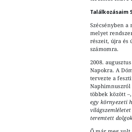
Találkozásaim 
Szécsényben a 
melyet rendszer
részeit, újra é
számomra.
2008. augusztus
Napokra. A Dóm 
tervezte a feszt
Naphimnuszról é
többek között –
egy környezeti hi
világszemléletet
teremtett dolgok
Ő már meg volt 