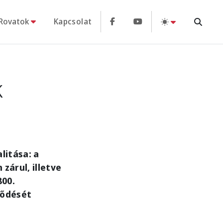
Rovatok
Kapcsolat
k
litása: a
zárul, illetve
800.
lődését