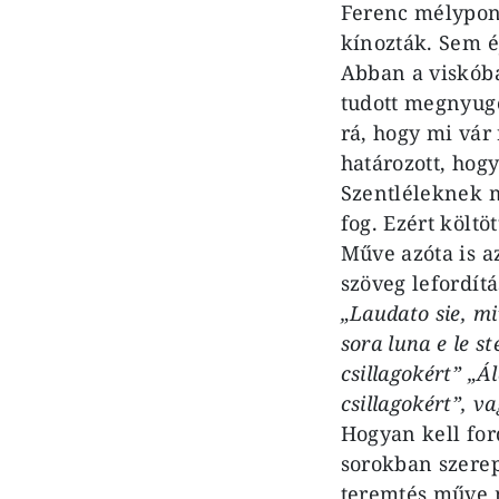
Ferenc mélypont
kínozták. Sem é
Abban a viskóba
tudott megnyug
rá, hogy mi vár
határozott, hog
Szentléleknek m
fog. Ezért költö
Műve azóta is a
szöveg lefordít
„Laudato sie, mi
sora luna e le s
csillagokért” „Á
csillagokért”, v
Hogyan kell for
sorokban szere
teremtés műve m