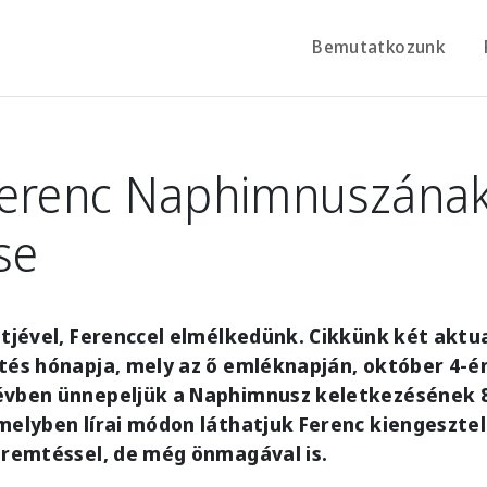
Bemutatkozunk
Ferenc Naphimnuszána
se
ttjével, Ferenccel elmélkedünk. Cikkünk két aktua
tés hónapja, mely az ő emléknapján, október 4-én 
évben ünnepeljük a Naphimnusz keletkezésének 
melyben lírai módon láthatjuk Ferenc kiengeszte
teremtéssel, de még önmagával is.