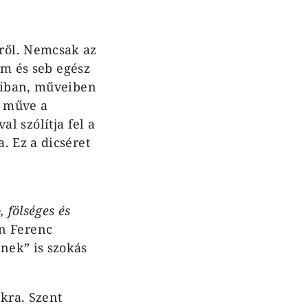
ről. Nemcsak az
om és seb egész
gaiban, műveiben
i műve a
al szólítja fel a
. Ez a dicséret
 fölséges és
án Ferenc
nek” is szokás
kra. Szent