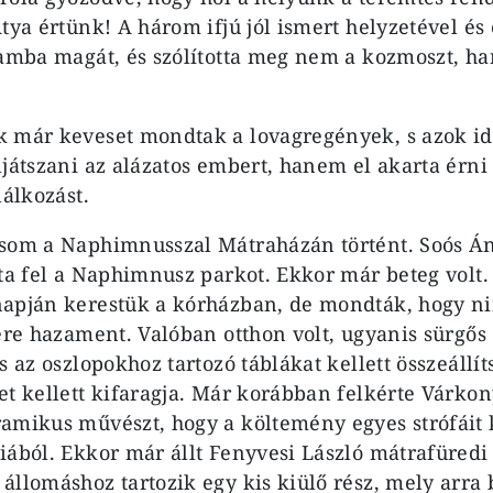
Atya értünk! A három ifjú jól ismert helyzetével és
zamba magát, és szólította meg nem a kozmoszt, 
 már keveset mondtak a lovagregények, s azok ideá
játszani az alázatos embert, hanem el akarta érni 
lálkozást.
ásom a Naphimnusszal Mátraházán történt. Soós Á
tta fel a Naphimnusz parkot. Ekkor már beteg volt
apján kerestük a kórházban, de mondták, hogy ni
gére hazament. Valóban otthon volt, ugyanis sürgős
s az oszlopokhoz tartozó táblákat kellett összeállít
et kellett kifaragja. Már korábban felkérte Várko
amikus művészt, hogy a költemény egyes strófáit k
iából. Ekkor már állt Fenyvesi László mátrafüredi 
állomáshoz tartozik egy kis kiülő rész, mely arra 