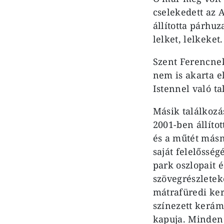
cselekedett az 
állította párhu
lelket, lelkeket.
Szent Ferencnek
nem is akarta el
Istennel való ta
Másik találkoz
2001-ben állíto
és a műtét másn
saját felelőssé
park oszlopait é
szövegrészletek
mátrafüredi ker
színezett kerám
kapuja. Minden 