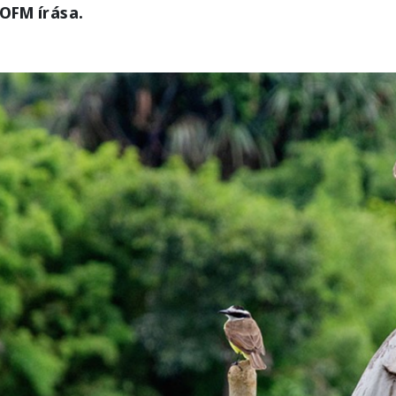
l OFM
írása.
e