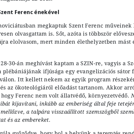
Szent Ferenc énekével
noviciátusban megkaptuk Szent Ferenc műveinek k
esen olvasgattam is. Sőt, azóta is többször előves
s újra elolvasom, mert minden élethelyzetben mást
 28-30-án meghívást kaptam a SZIN-re, vagyis a Sz
plébániájának ifjúsága egy evangelizációs sátor fe
iválon. Itt kellett nekem az egyik program részeké
s az ökoteológiáról előadást tartanom. Akkor arr
, hogy Ferenc nem volt állatvédő, környezetvédő.
N
bát kijavítani, inkább az emberiség által feje tetejér
 mellőzve, a talpára visszaállított szemszögből szeml
at és az embereket.
róla győződve, hogy hol a helyünk a teremtés rend