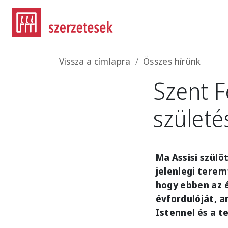
Ugrás a tartalomra
Morzsa
Vissza a címlapra
Összes hírünk
Szent 
születé
Ma Assisi szülö
jelenlegi terem
hogy ebben az 
évfordulóját, a
Istennel és a 