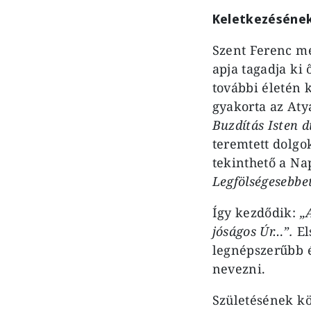
Keletkezésének
Szent Ferenc m
apja tagadja ki 
további életén 
gyakorta az Aty
Buzdítás Isten d
teremtett dolgo
tekinthető a N
Legfölségesebbet
Így kezdődik:
„
jóságos Úr…”.
El
legnépszerűbb é
nevezni.
Születésének kö