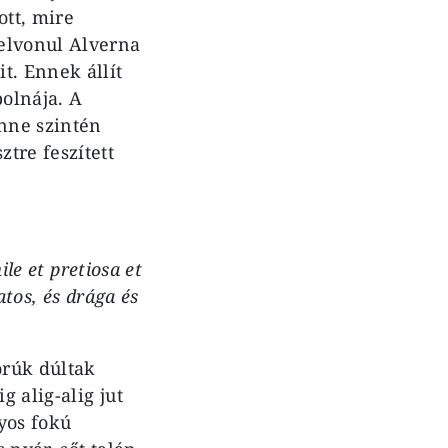
ott, mire
elvonul Alverna
t. Ennek állít
polnája. A
enne szintén
tre feszített
ile et pretiosa et
atos, és drága és
orúk dúltak
 alig-alig jut
yos fokú