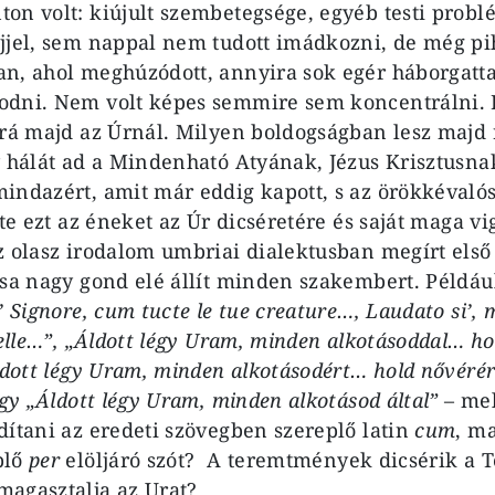
on volt: kiújult szembetegsége, egyéb testi probl
jjel, sem nappal nem tudott imádkozni, de még p
n, ahol meghúzódott, annyira sok egér háborgatt
odni. Nem volt képes semmire sem koncentrálni.
 rá majd az Úrnál. Milyen boldogságban lesz majd 
y hálát ad a Mindenható Atyának, Jézus Krisztusna
indazért, amit már eddig kapott, s az örökkéval
tte ezt az éneket az Úr dicséretére és saját maga vi
z olasz irodalom umbriai dialektusban megírt első
ása nagy gond elé állít minden szakembert. Például
’ Signore, cum tucte le tue creature…, Laudato si’, m
telle…”, „Áldott légy Uram, minden alkotásoddal… ho
ldott légy Uram, minden alkotásodért… hold nővérér
agy „Áldott légy Uram, minden alkotásod által”
– mel
dítani az eredeti szövegben szereplő latin
cum
, m
plő
per
elöljáró szót? A teremtmények dicsérik a T
agasztalja az Urat?