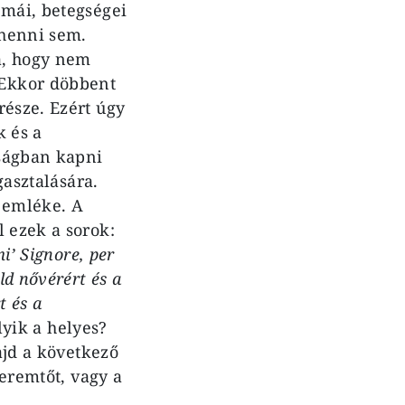
émái, betegségei
ihenni sem.
a, hogy nem
 Ekkor döbbent
része. Ezért úgy
k és a
óságban kapni
gasztalására.
 emléke. A
 ezek a sorok:
i’ Signore, per
ld nővérért és a
t és a
yik a helyes?
ajd a következő
eremtőt, vagy a