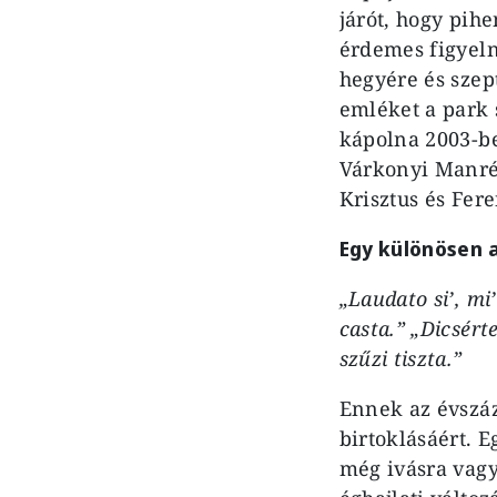
járót, hogy pihe
érdemes figyeln
hegyére és szep
emléket a park 
kápolna 2003-be
Várkonyi Manréz
Krisztus és Fere
Egy különösen 
„Laudato si’, mi’
casta.” „Dicsért
szűzi tiszta.”
Ennek az évszáz
birtoklásáért. 
még ivásra vagy