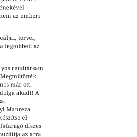
 énekével
hanem az emberi
ljai, tervei,
a legtöbbet: az
nyos rendtársam
. Megműtötték,
ncs már ott,
 dolga akadt! A
sa,
nyi Manréza
észítse el
fafaragó díszes
buzdítja az arra