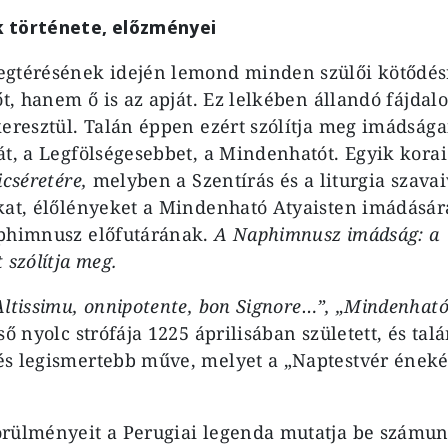
 története, előzményei
egtérésének idején lemond minden szülői kötődés
őt, hanem ő is az apját. Ez lelkében állandó fájdal
keresztül. Talán éppen ezért szólítja meg imádsá
át, a Legfölségesebbet, a Mindenhatót. Egyik kora
icséretére,
melyben a Szentírás és a liturgia szavaiv
kat, élőlényeket a Mindenható Atyaisten imádására
aphimnusz előfutárának.
A Naphimnusz imádság: a
 szólítja meg.
Altissimu, onnipotente, bon Signore…”, „Mindenható,
ső nyolc strófája 1225 áprilisában született, és tal
s legismertebb műve, melyet a „Naptestvér éneké
rülményeit a Perugiai legenda mutatja be számun