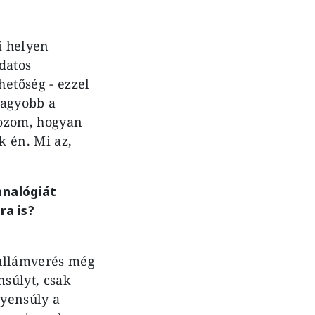
i helyen
datos
etőség - ezzel
nagyobb a
rozom, hogyan
k én. Mi az,
analógiát
ra is?
hullámverés még
súlyt, csak
gyensúly a