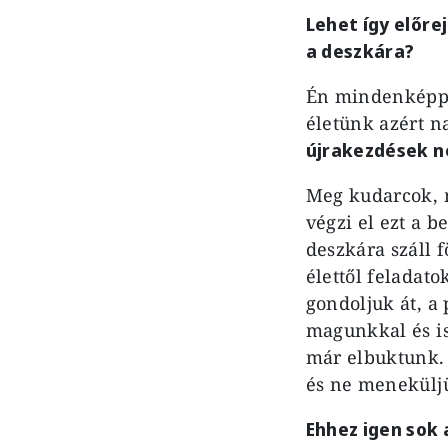
Lehet így előre
a deszkára?
Én mindenképpe
életünk azért na
újrakezdések né
Meg kudarcok, m
végzi el ezt a b
deszkára száll 
élettől feladat
gondoljuk át, a
magunkkal és is
már elbuktunk. 
és ne menekülj
Ehhez igen sok 