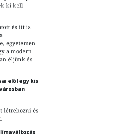
k ki kell
ott és itt is
 a
je, egyetemen
ogy a modern
an éljünk és
ai elől egy kis
 városban
t létrehozni és
.
klímaváltozás