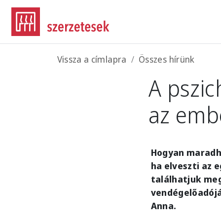
Ugrás a tartalomra
Morzsa
Vissza a címlapra
Összes hírünk
A pszich
az embe
Hogyan maradhat
ha elveszti az 
találhatjuk meg
vendégelőadójáv
Anna.