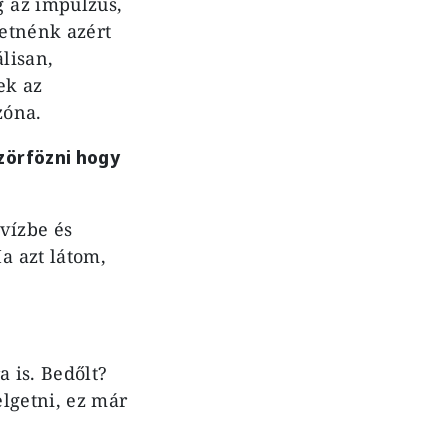
 az impulzus,
retnénk azért
lisan,
ek az
zóna.
zörfözni hogy
vízbe és
a azt látom,
a is. Bedőlt?
lgetni, ez már