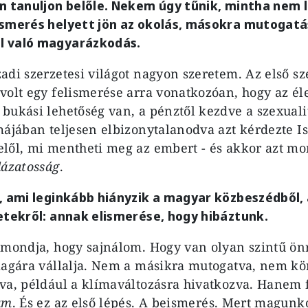
án tanuljon belőle. Nekem úgy tűnik, mintha nem
ismerés helyett jön az okolás, másokra mutogatá
l való magyarázkodás.
adi szerzetesi világot nagyon szeretem. Az első sz
volt egy felismerése arra vonatkozóan, hogy az é
bukási lehetőség van, a pénztől kezdve a szexuali
májában teljesen elbizonytalanodva azt kérdezte Ist
lől, mi mentheti meg az embert - és akkor azt mo
lázatosság
.
, ami leginkább hiányzik a magyar közbeszédből, 
etekről: annak elismerése, hogy hibáztunk.
 mondja, hogy sajnálom. Hogy van olyan szintű önr
magára vállalja. Nem a másikra mutogatva, nem kö
va, például a klímaváltozásra hivatkozva. Hanem f
am
. És ez az első lépés. A beismerés. Mert magun