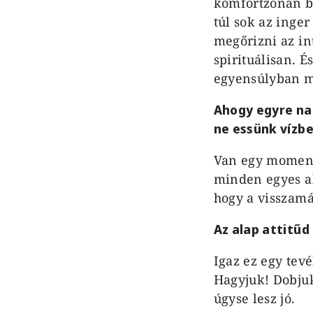
komfortzónán b
túl sok az inge
megőrizni az in
spirituálisan. 
egyensúlyban ma
Ahogy egyre na
ne essünk vízb
Van egy moment
minden egyes al
hogy a visszamá
Az alap attitűd 
Igaz ez egy tev
Hagyjuk! Dobjuk
úgyse lesz jó.