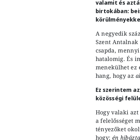
valamit és azt
birtokában: be
körülményekke
A negyedik száz
Szent Antalnak 
csapda, mennyi 
hatalomig. És i
menekülhet ez e
hang, hogy az
a
Ez szerintem az
közösségi felül
Hogy valaki azt
a felelősséget 
tényezőket okol
hogy:
én hibázt