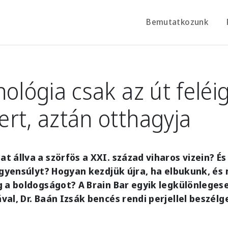
Bemutatkozunk
ológia csak az út feléig
rt, aztán otthagyja
 állva a szörfös a XXI. század viharos vizein? És 
egyensúlyt? Hogyan kezdjük újra, ha elbukunk, és
 a boldogságot? A Brain Bar egyik legkülönleges
al, Dr. Baán Izsák bencés rendi perjellel beszél