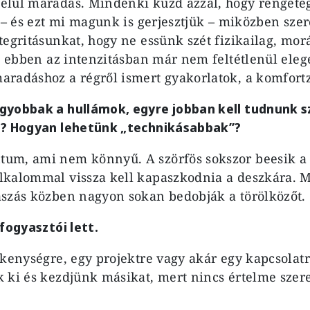
elül maradás. Mindenki küzd azzal, hogy rengeteg
r – és ezt mi magunk is gerjesztjük – miközben sze
tegritásunkat, hogy ne essünk szét fizikailag, morá
És ebben az intenzitásban már nem feltétlenül eleg
radáshoz a régről ismert gyakorlatok, a komfort
gyobbak a hullámok, egyre jobban kell tudnunk s
e? Hogyan lehetünk „technikásabbak”?
um, ami nem könnyű. A szörfös sokszor beesik a 
kalommal vissza kell kapaszkodnia a deszkára. M
szás közben nagyon sokan bedobják a törölközőt.
fogyasztói lett.
ékenységre, egy projektre vagy akár egy kapcsolatr
 ki és kezdjünk másikat, mert nincs értelme szere