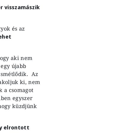
er visszamászik
yok és az
ehet
hogy aki nem
s egy újabb
 ismétlődik. Az
akoljuk ki, nem
ük a csomagot
iben egyszer
 hogy küzdjünk
y elrontott