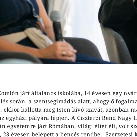
Komlón járt általános iskolába, 14 évesen egy nyár
lés során, a szentségimádás alatt, ahogy ő fogalma
: ekkor hallotta meg Isten hívó szavát, azonban m
 az egyházi pályára lépjen. A Ciszterci Rend Nagy L
 egyetemre járt Rómában, világi éltet élt, volt s
, 23 évesen belépett a bencés rendbe. Szerzetesi 