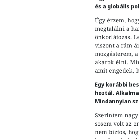
és a globális po
Úgy érzem, hogy
megtalálni a ha
önkorlátozás. L
viszont a rám á
mozgásterem, a 
akarok élni. Min
amit engedek, 
Egy korábbi be
hoztál. Alkalma
Mindannyian sz
Szerintem nagyo
sosem volt az e
nem biztos, hog