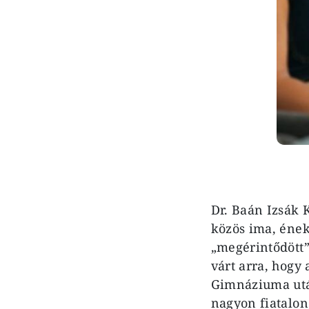
Dr. Baán Izsák 
közös ima, ének
„megérintődött”
várt arra, hogy
Gimnáziuma után
nagyon fiatalon