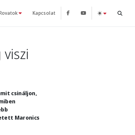
Rovatok
Kapcsolat
 viszi
mit csináljon,
 miben
ebb
getett Maronics