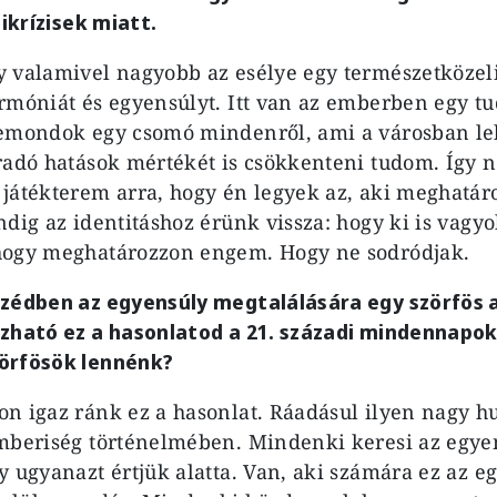
likrízisek miatt.
 valamivel nagyobb az esélye egy természetközel
rmóniát és egyensúlyt. Itt van az emberben egy tu
emondok egy csomó mindenről, ami a városban leh
radó hatások mértékét is csökkenteni tudom. Így 
játékterem arra, hogy én legyek az, aki meghatá
dig az identitáshoz érünk vissza: hogy ki is vagyo
hogy meghatározzon engem. Hogy ne sodródjak.
szédben az egyensúly megtalálására egy szörfös 
zható ez a hasonlatod a 21. századi mindennapok
örfösök lennénk?
n igaz ránk ez a hasonlat. Ráadásul ilyen nagy 
mberiség történelmében. Mindenki keresi az egyen
y ugyanazt értjük alatta. Van, aki számára ez az e