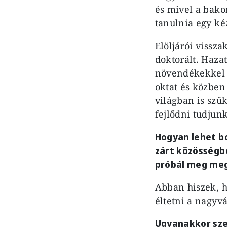
és mivel a bak
tanulnia egy ké
Elöljárói vissza
doktorált. Haza
növendékekkel f
oktat és közben
világban is szü
fejlődni tudjun
Hogyan lehet bo
zárt közösségbe
próbál meg meg
Abban hiszek, h
éltetni a nagyvá
Ugyanakkor szer