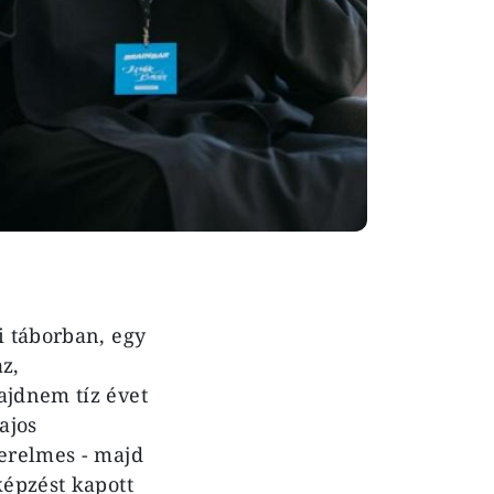
i táborban, egy
z,
ajdnem tíz évet
ajos
zerelmes - majd
képzést kapott