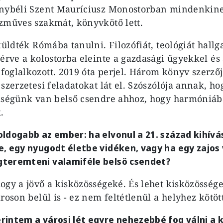
onybéli Szent Mauríciusz Monostorban mindenkine
zműves szakmát, könyvkötő lett.
küldték Rómába tanulni. Filozófiát, teológiát hallgat
térve a kolostorba eleinte a gazdasági ügyekkel és
oglalkozott. 2019 óta perjel. Három könyv szerző
 szerzetesi feladatokat lát el. Szószólója annak, h
kségünk van belső csendre ahhoz, hogy harmóniáb
k.
ldogabb az ember: ha elvonul a 21. század kihívás
, egy nyugodt életbe vidéken, vagy ha egy zajos
teremteni valamiféle belső csendet?
ogy a jövő a kisközösségeké. És lehet kisközössége
roson belül is - ez nem feltétlenül a helyhez kötött
intem a városi lét egyre nehezebbé fog válni a 