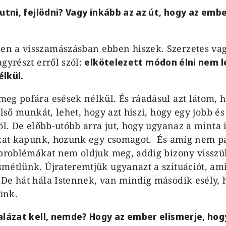
jutni, fejlődni? Vagy inkább az az út, hogy az emb
n a visszamászásban ebben hiszek. Szerzetes vag
gyrészt erről szól:
elkötelezett módon élni nem l
lkül.
eg pofára esések nélkül. És ráadásul azt látom, 
első munkát, lehet, hogy azt hiszi, hogy egy jobb é
föl. De előbb-utóbb arra jut, hogy ugyanaz a minta
okat kapunk, hozunk egy csomagot. És amíg nem p
 problémákat nem oldjuk meg, addig bizony vissz
métlünk. Újrateremtjük ugyanazt a szituációt, am
De hát hála Istennek, van mindig második esély,
ünk.
alázat kell, nemde? Hogy az ember elismerje, hog