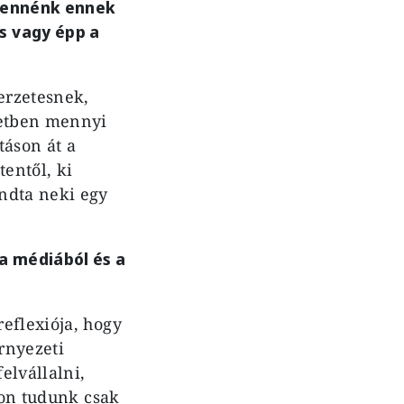
 lennénk ennek
s vagy épp a
erzetesnek,
letben mennyi
táson át a
entől, ki
ndta neki egy
a médiából és a
eflexiója, hogy
rnyezeti
elvállalni,
kon tudunk csak