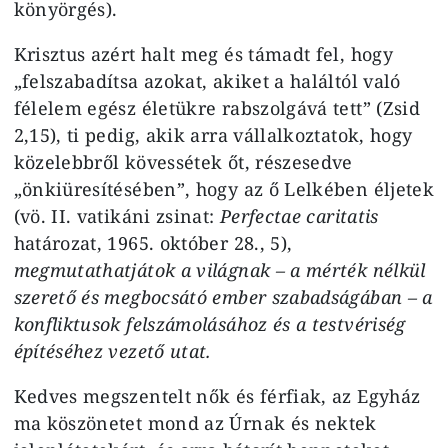
könyörgés).
Krisztus azért halt meg és támadt fel, hogy
„felszabadítsa azokat, akiket a haláltól való
félelem egész életükre rabszolgává tett” (Zsid
2,15), ti pedig, akik arra vállalkoztatok, hogy
közelebbről kövessétek őt, részesedve
„önkiüresítésében”, hogy az ő Lelkében éljetek
(vö. II. vatikáni zsinat:
Perfectae caritatis
határozat, 1965. október 28., 5),
megmutathatjátok a világnak – a mérték nélkül
szerető és megbocsátó ember szabadságában – a
konfliktusok felszámolásához és a testvériség
építéséhez vezető utat.
Kedves megszentelt nők és férfiak, az Egyház
ma köszönetet mond az Úrnak és nektek