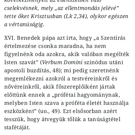
cselekvésnek, mely „az ellentmondás jelévé”
tette őket Krisztusban (Lk 2,34), olykor egészen
a vértanúságig.
XVI. Benedek pápa azt írta, hogy „a Szentírás
értelmezése csonka maradna, ha nem
figyelnénk oda azokra, akik valóban megélték
Isten szavát” (
Verbum Domini
szinódus utáni
apostoli buzdítás, 48); mi pedig szeretnénk
megemlékezni azokról a testvéreinkről és
nővéreinkről, akik főszereplőiként jártak
előttünk ennek a „prófétai hagyománynak,
melyben Isten szava a próféta életét használja
eszközként” (uo., 49). Ezt elsősorban azért
tesszük, hogy átvegyük tőlük a tanúságtétel
stafétáját.