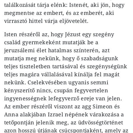
találkozását tárja elénk: Istenét, aki jön, hogy
megmentse az embert, és az emberét, aki
virrasztó hittel várja eljövetelét.
Isten részéről az, hogy Jézust egy szegény
család gyermekeként mutatják be a
jeruzsálemi élet hatalmas színterén, azt
mutatja meg nekünk, hogy ő szabadságunk
teljes tiszteletben tartásával és szegénységünk
teljes magára vállalásával kínálja fel magát
nekünk. Cselekvésében ugyanis semmi
kényszerítő nincs, csupán fegyvertelen
ingyenességnek lefegyverző ereje van jelen.
Az ember részéről viszont az agg Simeon és
Anna alakjában Izrael népének várakozása a
tetőpontján jelenik meg, az üdvösségtörténet
azon hosszú útjának csúcspontjaként, amely az