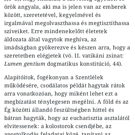
örök angyala, aki ma is jelen van az emberek
között, szeretetével, kegyelmével és
irgalmával megolvaszthassa és megtisztíthassa
szíveiket. Erre mindenekelőtt életetek
áldozata által vagytok meghíva, az
imádságban gyökerezve és készen arra, hogy a
szeretetben elégjetek (vö. II. vatikáni zsinat:
Lumen gentium
dogmatikus konstitúció, 44).
Alapítóitok, fogékonyan a Szentlélek
működésére, csodálatos példát hagytak rátok
arra vonatkozóan, hogy miként lehet ezt a
megbízatást ténylegesen megélni. A föld és az
Ég közötti állandó feszültségben hittel és
bátran hagyták, hogy az eucharisztia asztalától
elvitessenek: a kolostorok csendjébe, az
apostolkodás feladatai közé, tanítani az