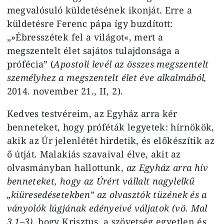
megvalósuló küldetésének ikonját. Erre a
küldetésre Ferenc pápa így buzdított:
„»Ébresszétek fel a világot«, mert a
megszentelt élet sajátos tulajdonsága a
prófécia” (
Apostoli levél az összes megszentelt
személyhez a megszentelt élet éve alkalmából,
2014. november 21., II, 2).
Kedves testvéreim, az Egyház arra kér
benneteket, hogy próféták legyetek: hírnökök,
akik az Úr jelenlétét hirdetik, és előkészítik az
ő útját. Malakiás szavaival élve, akit az
olvasmányban hallottunk,
az Egyház arra hív
benneteket, hogy az Úrért vállalt nagylelkű
„kiüresedésetekben” az olvasztók tüzének és a
ványolók lúgjának edényeivé váljatok (vö. Mal
3,1–3),
hogy Krisztus, a szövetség egyetlen és