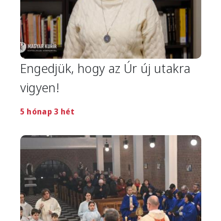
Engedjük, hogy az Úr új utakra
vigyen!
5 hónap 3 hét
Image