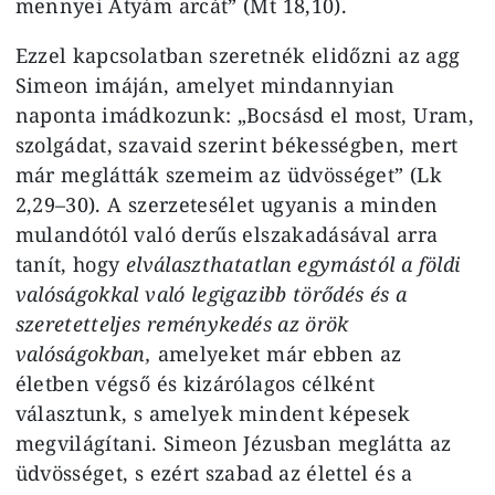
mennyei Atyám arcát” (Mt 18,10).
Ezzel kapcsolatban szeretnék elidőzni az agg
Simeon imáján, amelyet mindannyian
naponta imádkozunk: „Bocsásd el most, Uram,
szolgádat, szavaid szerint békességben, mert
már meglátták szemeim az üdvösséget” (Lk
2,29–30). A szerzetesélet ugyanis a minden
mulandótól való derűs elszakadásával arra
tanít, hogy
elválaszthatatlan egymástól a földi
valóságokkal való legigazibb törődés és a
szeretetteljes reménykedés az örök
valóságokban,
amelyeket már ebben az
életben végső és kizárólagos célként
választunk, s amelyek mindent képesek
megvilágítani. Simeon Jézusban meglátta az
üdvösséget, s ezért szabad az élettel és a