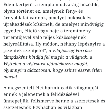
Éden kertjétől a templom udvaráig húzódik;
olyan történet ez, amelynek fény- és
árnyoldalai vannak, amelyet bukások és
újrakezdések kísérnek, de amelyet mindvégig
egyetlen, éltető vágy hajt: a teremtmény
Teremtőjével való teljes közösségének
helyreállítása. Ily módon, néhány lépésnyire a
„szentek szentjétől”,
a világosság Forrása
lámpásként kínálja fel magát a világnak, a
Végtelen a végesnek ajándékozza magát,
olyannyira alázatosan, hogy szinte észrevétlen
marad.
A megszentelt élet harmincadik világnapját
ennek a jelenetnek a felidézésével
ünnepeljük, felismerve benne a szerzetesek és
szerzetesnők Egyházban és világban