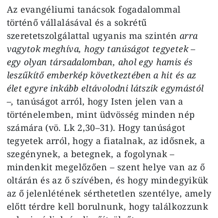
Az evangéliumi tanácsok fogadalommal
történő vállalásával és a sokrétű
szeretetszolgálattal ugyanis ma szintén
arra
vagytok meghíva, hogy tanúságot tegyetek –
egy olyan társadalomban, ahol egy hamis és
leszűkítő emberkép következtében a hit és az
élet egyre inkább eltávolodni látszik egymástól
–,
tanúságot arról, hogy Isten jelen van a
történelemben, mint üdvösség minden nép
számára (vö. Lk 2,30–31). Hogy tanúságot
tegyetek arról, hogy a fiatalnak, az idősnek, a
szegénynek, a betegnek, a fogolynak –
mindenkit megelőzően – szent helye van az ő
oltárán és az ő szívében, és hogy mindegyikük
az ő jelenlétének sérthetetlen szentélye, amely
előtt térdre kell borulnunk, hogy találkozzunk