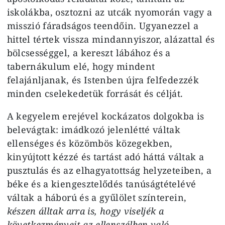
iskolákba, osztozni az utcák nyomorán vagy a
misszió fáradságos teendőin. Ugyanezzel a
hittel tértek vissza mindannyiszor, alázattal és
bölcsességgel, a kereszt lábához és a
tabernákulum elé, hogy mindent
felajánljanak, és Istenben újra felfedezzék
minden cselekedetük forrását és célját.
A kegyelem erejével kockázatos dolgokba is
belevágtak: imádkozó jelenlétté váltak
ellenséges és közömbös közegekben,
kinyújtott kézzé és tartást adó háttá váltak a
pusztulás és az elhagyatottság helyzeteiben, a
béke és a kiengesztelődés tanúságtételévé
váltak a háború és a gyűlölet színterein,
készen álltak arra is, hogy viseljék a
következményeit az ellenszélben való