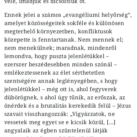
vele, imádjuk és dicsőítsük őt.
Ennek jelei a számos „evangéliumi helyőrség”,
amelyet közösségeitek sokféle és különösen
megterhelő környezetben, konfliktusok
közepette is fenntartanak. Nem mennek el;
nem menekülnek; maradnak, mindenről
lemondva, hogy puszta jelenlétükkel –
ezerszer beszédesebben minden szónál –
emlékeztessenek az élet sérthetetlen
szentségére annak leglényegében, s hogy
jelenlétükkel – még ott is, ahol fegyverek
dübörögnek, s ahol úgy tűnik, az erőszak, az
önérdek és a brutalitás kerekedik felül – Jézus
szavait visszhangozzák: „Vigyázzatok, ne
vessetek meg egyet se e kicsik közül, […]
angyalaik az égben szüntelenül látják