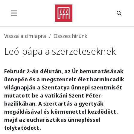
Ugrás a tartalomra
Morzsa
Vissza a címlapra
Összes hírünk
Leó pápa a szerzeteseknek
Február 2-án délután, az Úr bemutatásának
ünnepén és a megszentelt élet harmincadik
világnapján a Szentatya ünnepi szentmisét
mutatott be a vatikáni Szent Péter-
bazilikában. A szertartás a gyertyák
megáldásával és körmenettel kezdődött,
majd az eucharisztikus ünnepléssel
folytatódott.