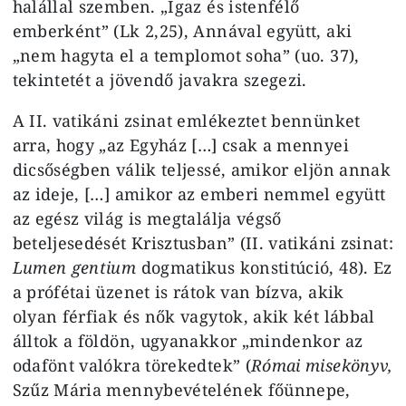
halállal szemben. „Igaz és istenfélő
emberként” (Lk 2,25), Annával együtt, aki
„nem hagyta el a templomot soha” (uo. 37),
tekintetét a jövendő javakra szegezi.
A II. vatikáni zsinat emlékeztet bennünket
arra, hogy „az Egyház […] csak a mennyei
dicsőségben válik teljessé, amikor eljön annak
az ideje, […] amikor az emberi nemmel együtt
az egész világ is megtalálja végső
beteljesedését Krisztusban” (II. vatikáni zsinat:
Lumen gentium
dogmatikus konstitúció, 48). Ez
a prófétai üzenet is rátok van bízva, akik
olyan férfiak és nők vagytok, akik két lábbal
álltok a földön, ugyanakkor „mindenkor az
odafönt valókra törekedtek” (
Római misekönyv,
Szűz Mária mennybevételének főünnepe,