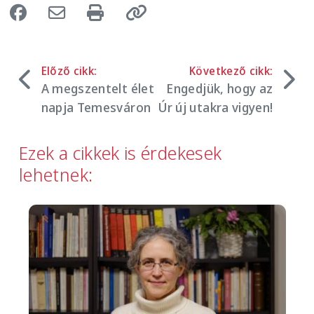
Előző cikk:
Következő cikk:
A megszentelt élet
Engedjük, hogy az
napja Temesváron
Úr új utakra vigyen!
Ezek a cikkek is érdekesek
lehetnek:
Image