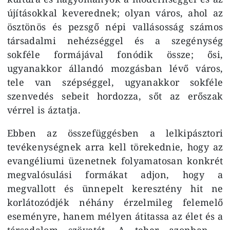
újításokkal keverednek; olyan város, ahol az
ösztönös és pezsgő népi vallásosság számos
társadalmi nehézséggel és a szegénység
sokféle formájával fonódik össze; ősi,
ugyanakkor állandó mozgásban lévő város,
tele van szépséggel, ugyanakkor sokféle
szenvedés sebeit hordozza, sőt az erőszak
vérrel is áztatja.
Ebben az összefüggésben a lelkipásztori
tevékenységnek arra kell törekednie, hogy az
evangéliumi üzenetnek folyamatosan konkrét
megvalósulási formákat adjon, hogy a
megvallott és ünnepelt keresztény hit ne
korlátozódjék néhány érzelmileg felemelő
eseményre, hanem mélyen átitassa az élet és a
társadalom szövetét. A teher azonban –