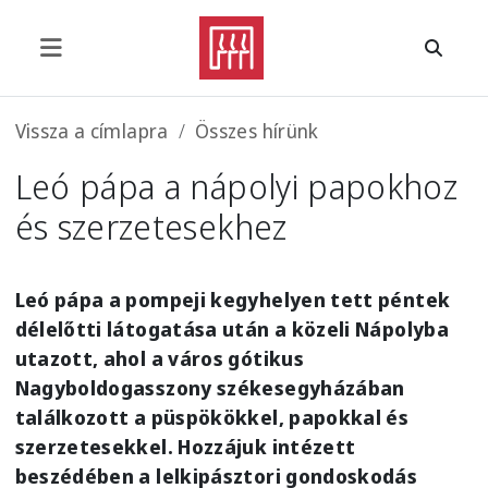
Ugrás a tartalomra
Morzsa
Vissza a címlapra
Összes hírünk
Leó pápa a nápolyi papokhoz
és szerzetesekhez
Leó pápa a pompeji kegyhelyen tett péntek
délelőtti látogatása után a közeli Nápolyba
utazott, ahol a város gótikus
Nagyboldogasszony székesegyházában
találkozott a püspökökkel, papokkal és
szerzetesekkel. Hozzájuk intézett
beszédében a lelkipásztori gondoskodás