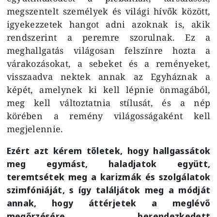
megszentelt személyek és világi hívők között,
igyekezzetek hangot adni azoknak is, akik
rendszerint a peremre szorulnak. Ez a
meghallgatás világosan felszínre hozta a
várakozásokat, a sebeket és a reményeket,
visszaadva nektek annak az Egyháznak a
képét, amelynek ki kell lépnie önmagából,
meg kell változtatnia stílusát, és a nép
körében a remény világosságaként kell
megjelennie.
Ezért azt kérem tőletek, hogy hallgassátok
meg egymást, haladjatok együtt,
teremtsétek meg a karizmák és szolgálatok
szimfóniáját, s így találjátok meg a módját
annak, hogy áttérjetek a meglévő
megőrzésére berendezkedett