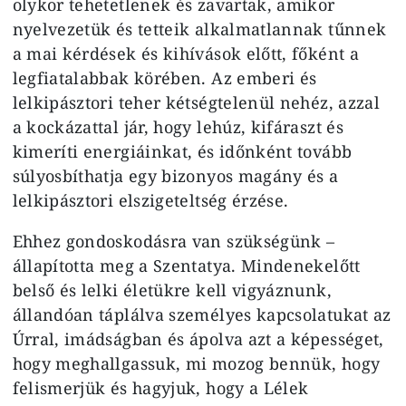
olykor tehetetlenek és zavartak, amikor
nyelvezetük és tetteik alkalmatlannak tűnnek
a mai kérdések és kihívások előtt, főként a
legfiatalabbak körében. Az emberi és
lelkipásztori teher kétségtelenül nehéz, azzal
a kockázattal jár, hogy lehúz, kifáraszt és
kimeríti energiáinkat, és időnként tovább
súlyosbíthatja egy bizonyos magány és a
lelkipásztori elszigeteltség érzése.
Ehhez gondoskodásra van szükségünk –
állapította meg a Szentatya. Mindenekelőtt
belső és lelki életükre kell vigyáznunk,
állandóan táplálva személyes kapcsolatukat az
Úrral, imádságban és ápolva azt a képességet,
hogy meghallgassuk, mi mozog bennük, hogy
felismerjük és hagyjuk, hogy a Lélek