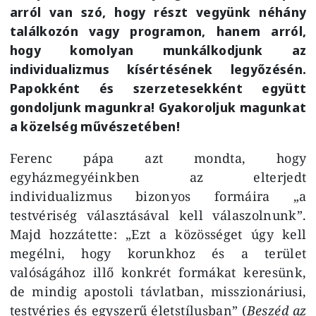
arról van szó, hogy részt vegyünk néhány
találkozón vagy programon, hanem arról,
hogy komolyan munkálkodjunk az
individualizmus kísértésének legyőzésén.
Papokként és szerzetesekként együtt
gondoljunk magunkra! Gyakoroljuk magunkat
a közelség művészetében!
Ferenc pápa azt mondta, hogy
egyházmegyéinkben az elterjedt
individualizmus bizonyos formáira „a
testvériség választásával kell válaszolnunk”.
Majd hozzátette: „Ezt a közösséget úgy kell
megélni, hogy korunkhoz és a terület
valóságához illő konkrét formákat keresünk,
de mindig apostoli távlatban, misszionáriusi,
testvéries és egyszerű életstílusban” (
Beszéd az