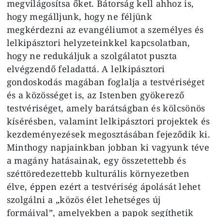
megvilágosítsa őket. Bátorság kell ahhoz is,
hogy megálljunk, hogy ne féljünk
megkérdezni az evangéliumot a személyes és
lelkipásztori helyzeteinkkel kapcsolatban,
hogy ne redukáljuk a szolgálatot puszta
elvégzendő feladattá. A lelkipásztori
gondoskodás magában foglalja a testvériséget
és a közösséget is, az Istenben gyökerező
testvériséget, amely barátságban és kölcsönös
kísérésben, valamint lelkipásztori projektek és
kezdeményezések megosztásában fejeződik ki.
Minthogy napjainkban jobban ki vagyunk téve
a magány hatásainak, egy összetettebb és
széttöredezettebb kulturális környezetben
élve, éppen ezért a testvériség ápolását lehet
szolgálni a „közös élet lehetséges új
formáival”, amelyekben a papok segíthetik