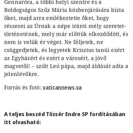
Gennaróra, a többi helyi szentre és a
Boldogságos Szűz Mária közbenjárására bízta
őket, majd arra emlékeztette őket, hogy
részesei az Úrnak a népe iránti mély szeretet-
történetének, mely már előttük elkezdődött, és
nem is velük ér véget. Ne féljetek, ne
csüggedjetek, és legyetek Krisztus tanúi ezért
az Egyházért és ezért a városért, a jövő
magvetői! – szólt Leó pápa, majd áldását adta a
jelenlévőkre.
Forrás és fotó:
vaticannews.va
A teljes beszéd Tőzsér Endre SP fordításában
itt olvasható: