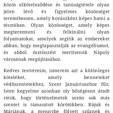
közös elköteleződése és tanúságtétele olyan
jelen lévő és figyelmes közösséget
teremthessen, amely kovászként képes hatni a
tésztában. Olyan közösséget, amely képes
megteremteni és felkínálni olyan
folyamatokat, amelyek segítik az embereket
abban, hogy megtapasztalják az evangéliumot,
és abból ösztönzést merítsenek Nápoly
városának megújításához.
Kedves testvéreim, ismerem azt a különleges
köteléket, amely benneteket
védőszentetekhez, Szent Januáriuszhoz fűz;
Isten kegyelme azonban oly bőségesen áradt
rátok, hogy történelmetek során sok más
szentet is támasztott körötökben. Rájuk és
Máriának, a mennybe fölvett szűznek és