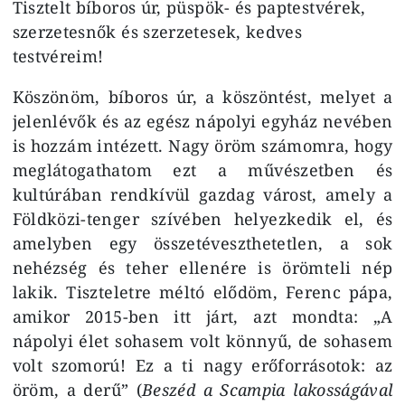
Tisztelt bíboros úr, püspök- és paptestvérek,
szerzetesnők és szerzetesek, kedves
testvéreim!
Köszönöm, bíboros úr, a köszöntést, melyet a
jelenlévők és az egész nápolyi egyház nevében
is hozzám intézett. Nagy öröm számomra, hogy
meglátogathatom ezt a művészetben és
kultúrában rendkívül gazdag várost, amely a
Földközi-tenger szívében helyezkedik el, és
amelyben egy összetéveszthetetlen, a sok
nehézség és teher ellenére is örömteli nép
lakik. Tiszteletre méltó elődöm, Ferenc pápa,
amikor 2015-ben itt járt, azt mondta: „A
nápolyi élet sohasem volt könnyű, de sohasem
volt szomorú! Ez a ti nagy erőforrásotok: az
öröm, a derű” (
Beszéd a Scampia lakosságával