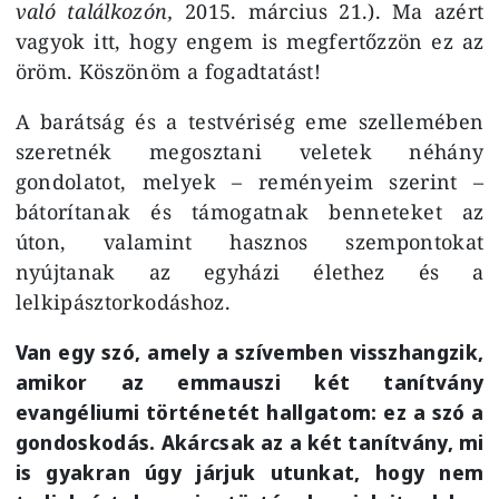
való találkozón,
2015. március 21.). Ma azért
vagyok itt, hogy engem is megfertőzzön ez az
öröm. Köszönöm a fogadtatást!
A barátság és a testvériség eme szellemében
szeretnék megosztani veletek néhány
gondolatot, melyek – reményeim szerint –
bátorítanak és támogatnak benneteket az
úton, valamint hasznos szempontokat
nyújtanak az egyházi élethez és a
lelkipásztorkodáshoz.
Van egy szó, amely a szívemben visszhangzik,
amikor az emmauszi két tanítvány
evangéliumi történetét hallgatom: ez a szó a
gondoskodás. Akárcsak az a két tanítvány, mi
is gyakran úgy járjuk utunkat, hogy nem