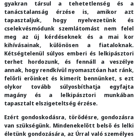
gyakran társul a tehetetlenség és a
tanácstalanság érzése is, amikor azt
tapasztaljuk, hogy nyelvezetünk és
cselekvésmódunk szemlátomást nem felel
meg az új kérdéseknek és a mai kor
kihívásainak, különösen a fiataloknak.
Kétségtelenül súlyos emberi és lelkipásztori
terhet hordozunk, és fennáll a veszélye
annak, hogy rendkívül nyomasztóan hat ránk,
felőrli erőinket és kimerít bennünket, s ezt
olykor tovább súlyosbíthatja egyfajta
magány és a lelkipásztori munkában
tapasztalt elszigeteltség érzése.
Ezért gondoskodásra, törődésre, gondozásra
van szükségünk. Mindenekelőtt belső és lelki
életünk gondozására, az Úrral való személyes