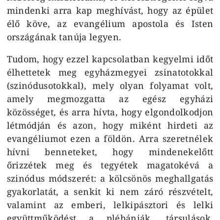
mindenki arra kap meghívást, hogy az épület
élő köve, az evangélium apostola és Isten
országának tanúja legyen.
Tudom, hogy ezzel kapcsolatban kegyelmi időt
élhettetek meg egyházmegyei zsinatotokkal
(szinódusotokkal), mely olyan folyamat volt,
amely megmozgatta az egész egyházi
közösséget, és arra hívta, hogy elgondolkodjon
létmódján és azon, hogy miként hirdeti az
evangéliumot ezen a földön. Arra szeretnélek
hívni benneteket, hogy mindenekelőtt
őrizzétek meg és tegyétek magatokévá a
szinódus módszerét: a kölcsönös meghallgatás
gyakorlatát, a senkit ki nem záró részvételt,
valamint az emberi, lelkipásztori és lelki
együttműködést a plébániák, társulások,