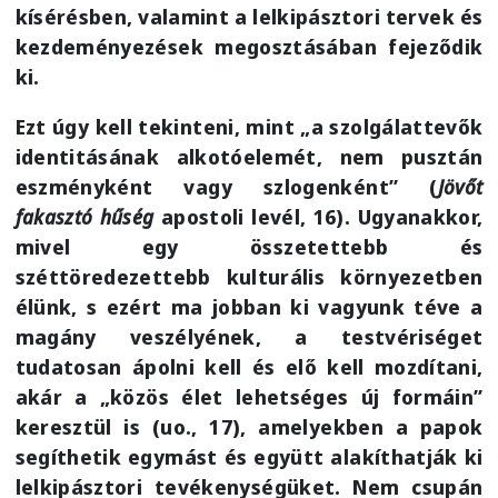
kísérésben, valamint a lelkipásztori tervek és
kezdeményezések megosztásában fejeződik
ki.
Ezt úgy kell tekinteni, mint „a szolgálattevők
identitásának alkotóelemét, nem pusztán
eszményként vagy szlogenként” (
Jövőt
fakasztó hűség
apostoli levél, 16). Ugyanakkor,
mivel egy összetettebb és
széttöredezettebb kulturális környezetben
élünk, s ezért ma jobban ki vagyunk téve a
magány veszélyének, a testvériséget
tudatosan ápolni kell és elő kell mozdítani,
akár a „közös élet lehetséges új formáin”
keresztül is (uo., 17), amelyekben a papok
segíthetik egymást és együtt alakíthatják ki
lelkipásztori tevékenységüket. Nem csupán