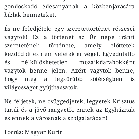
gondoskodó édesanyának a közbenjárására
bízlak benneteket.
És ne feledjétek: egy szeretettörténet részesei
vagytok! Ez a történet az Úr népe iránti
szeretetének története, amely előttetek
kezdődött és nem veletek ér véget. Egyedülálló
és nélkülözhetetlen mozaikdarabokként
vagytok benne jelen. Azért vagytok benne,
hogy még a legsűrűbb sötétségben is
világosságot gyújthassatok.
Ne féljetek, ne csüggedjetek, legyetek Krisztus
tanúi és a jövő magvetői ennek az Egyháznak
és ennek a városnak a szolgálatában!
Forrás: Magyar Kurír