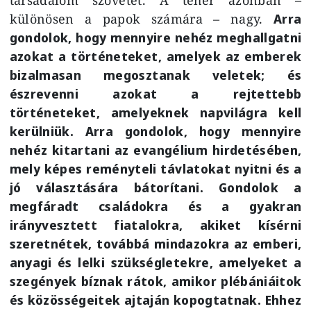
különösen a papok számára – nagy.
Arra
gondolok, hogy mennyire nehéz meghallgatni
azokat a történeteket, amelyek az emberek
bizalmasan megosztanak veletek; és
észrevenni azokat a rejtettebb
történeteket, amelyeknek napvilágra kell
kerülniük. Arra gondolok, hogy mennyire
nehéz kitartani az evangélium hirdetésében,
mely képes reményteli távlatokat nyitni és a
jó választására bátorítani. Gondolok a
megfáradt családokra és a gyakran
irányvesztett fiatalokra, akiket kísérni
szeretnétek, továbbá mindazokra az emberi,
anyagi és lelki szükségletekre, amelyeket a
szegények bíznak rátok, amikor plébániáitok
és közösségeitek ajtaján kopogtatnak. Ehhez