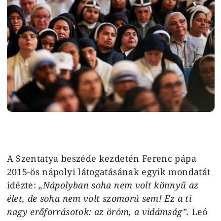
A Szentatya beszéde kezdetén Ferenc pápa
2015-ös nápolyi látogatásának egyik mondatát
idézte:
„Nápolyban soha nem volt könnyű az
élet, de soha nem volt szomorú sem! Ez a ti
nagy erőforrásotok: az öröm, a vidámság”.
Leó