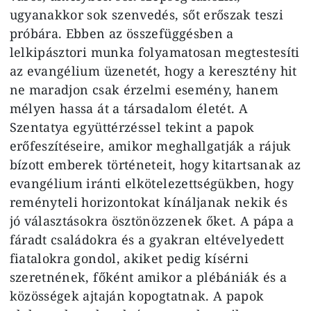
ugyanakkor sok szenvedés, sőt erőszak teszi
próbára. Ebben az összefüggésben a
lelkipásztori munka folyamatosan megtestesíti
az evangélium üzenetét, hogy a keresztény hit
ne maradjon csak érzelmi esemény, hanem
mélyen hassa át a társadalom életét. A
Szentatya együttérzéssel tekint a papok
erőfeszítéseire, amikor meghallgatják a rájuk
bízott emberek történeteit, hogy kitartsanak az
evangélium iránti elkötelezettségükben, hogy
reményteli horizontokat kínáljanak nekik és
jó választásokra ösztönözzenek őket. A pápa a
fáradt családokra és a gyakran eltévelyedett
fiatalokra gondol, akiket pedig kísérni
szeretnének, főként amikor a plébániák és a
közösségek ajtaján kopogtatnak. A papok