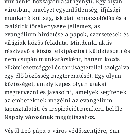
mindenki hozzájárulását igényli. Egy olyan
városban, amelyet egyenlőtlenség, ifjúsági
munkanélküliség, iskolai lemorzsolódás és a
családok törékenysége jellemez, az
evangélium hirdetése a papok, szerzetesek és
világiak közös feladata. Mindenki aktív
résztvevő a közös lelkipásztori küldetésben és
nem csupán munkatársként, hanem közös
elkötelezettséggel és tanúságtétellel szolgálva
egy élő közösség megteremtését. Egy olyan
közösséget, amely képes olyan utakat
megtervezni és javasolni, amelyek segítenek
az embereknek megélni az evangélium
tapasztalatát, és inspirációt meríteni belőle
Nápoly városának megújításához.
Végül Leó pápa a város védőszentjére, San