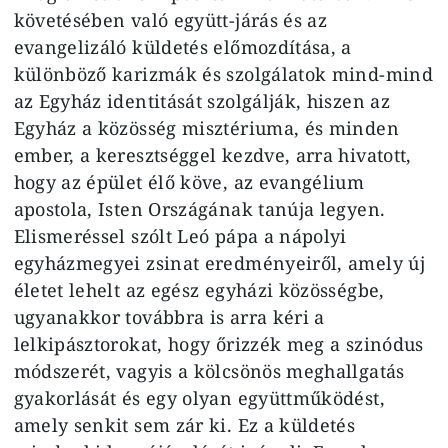
követésében való együtt-járás és az
evangelizáló küldetés előmozdítása, a
különböző karizmák és szolgálatok mind-mind
az Egyház identitását szolgálják, hiszen az
Egyház a közösség misztériuma, és minden
ember, a keresztséggel kezdve, arra hivatott,
hogy az épület élő köve, az evangélium
apostola, Isten Országának tanúja legyen.
Elismeréssel szólt Leó pápa a nápolyi
egyházmegyei zsinat eredményeiről, amely új
életet lehelt az egész egyházi közösségbe,
ugyanakkor továbbra is arra kéri a
lelkipásztorokat, hogy őrizzék meg a szinódus
módszerét, vagyis a kölcsönös meghallgatás
gyakorlását és egy olyan együttműködést,
amely senkit sem zár ki. Ez a küldetés