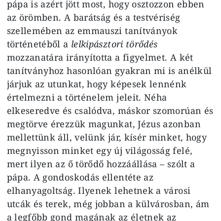
pápa is azért jött most, hogy osztozzon ebben
az örömben. A barátság és a testvériség
szellemében az emmauszi tanítványok
történetéből a
lelkipásztori törődés
mozzanatára irányította a figyelmet. A két
tanítványhoz hasonlóan gyakran mi is anélkül
járjuk az utunkat, hogy képesek lennénk
értelmezni a történelem jeleit. Néha
elkeseredve és csalódva, máskor szomorúan és
megtörve érezzük magunkat, Jézus azonban
mellettünk áll, velünk jár, kísér minket, hogy
megnyisson minket egy új világosság felé,
mert ilyen az ő törődő hozzáállása – szólt a
pápa. A gondoskodás ellentéte az
elhanyagoltság. Ilyenek lehetnek a városi
utcák és terek, még jobban a külvárosban, ám
a legfőbb gond magának az életnek az