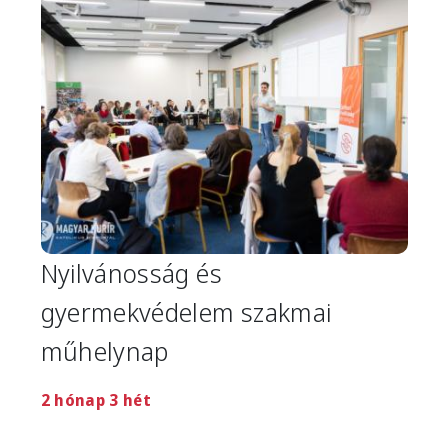
Nyilvánosság és
gyermekvédelem szakmai
műhelynap
2 hónap 3 hét