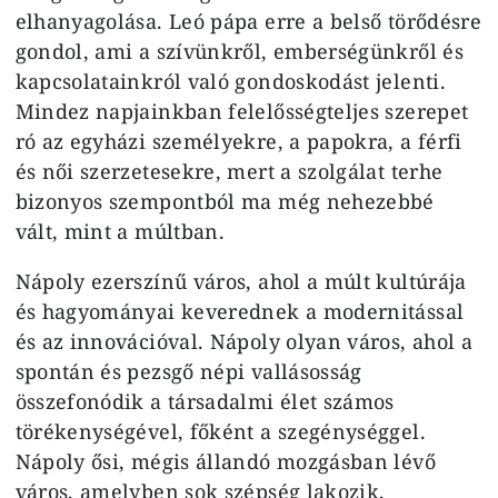
elhanyagolása. Leó pápa erre a belső törődésre
gondol, ami a szívünkről, emberségünkről és
kapcsolatainkról való gondoskodást jelenti.
Mindez napjainkban felelősségteljes szerepet
ró az egyházi személyekre, a papokra, a férfi
és női szerzetesekre, mert a szolgálat terhe
bizonyos szempontból ma még nehezebbé
vált, mint a múltban.
Nápoly ezerszínű város, ahol a múlt kultúrája
és hagyományai keverednek a modernitással
és az innovációval. Nápoly olyan város, ahol a
spontán és pezsgő népi vallásosság
összefonódik a társadalmi élet számos
törékenységével, főként a szegénységgel.
Nápoly ősi, mégis állandó mozgásban lévő
város, amelyben sok szépség lakozik,