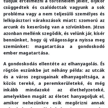
tudjuk értelmezni a történelem jeleit, olykor
csüggedtek és csalódottak vagyunk a sok
probléma vagy a nem teljesülő személyes és
lelkipásztori várakozások miatt: szomorú az
arcunk és keserűség van a szívünkben. Jézus
azonban mellénk szegődik, és velünk jár, kísér
bennünket, hogy új világosságra nyissa meg
szemünket: magatartása a gondoskodó
ember magatartása.
A gondoskodás ellentéte az elhanyagolás. És
rögtön eszünkbe jut néhány példa: az utcák
és a város zegzugainak elhanyagoltsága, a
közös tereké, a peremkerületeké, és még
inkább mindazoké az élethelyzeteké,
amelyekben magát az életet hanyagoljuk el,
amikor nehezünkre esik megőrizni annak