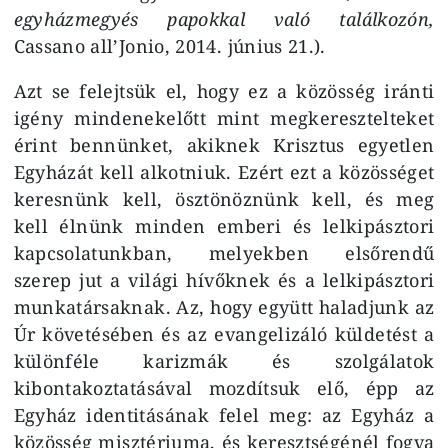
egyházmegyés papokkal való találkozón,
Cassano all’Jonio, 2014. június 21.).
Azt se felejtsük el, hogy ez a közösség iránti
igény mindenekelőtt mint megkeresztelteket
érint bennünket, akiknek Krisztus egyetlen
Egyházát kell alkotniuk. Ezért ezt a közösséget
keresnünk kell, ösztönöznünk kell, és meg
kell élnünk minden emberi és lelkipásztori
kapcsolatunkban, melyekben elsőrendű
szerep jut a világi hívőknek és a lelkipásztori
munkatársaknak. Az, hogy együtt haladjunk az
Úr követésében és az evangelizáló küldetést a
különféle karizmák és szolgálatok
kibontakoztatásával mozdítsuk elő, épp az
Egyház identitásának felel meg: az Egyház a
közösség misztériuma, és keresztségénél fogva