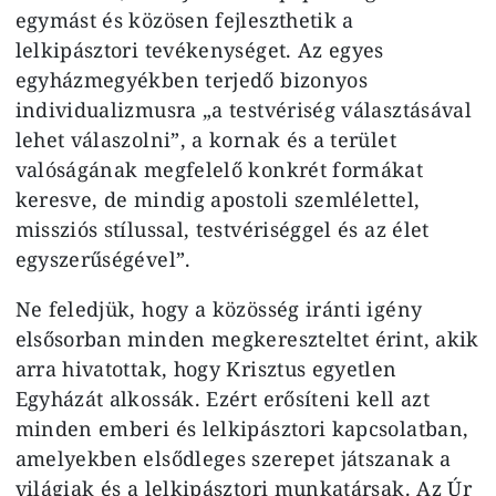
egymást és közösen fejleszthetik a
lelkipásztori tevékenységet. Az egyes
egyházmegyékben terjedő bizonyos
individualizmusra „a testvériség választásával
lehet válaszolni”, a kornak és a terület
valóságának megfelelő konkrét formákat
keresve, de mindig apostoli szemlélettel,
missziós stílussal, testvériséggel és az élet
egyszerűségével”.
Ne feledjük, hogy a közösség iránti igény
elsősorban minden megkereszteltet érint, akik
arra hivatottak, hogy Krisztus egyetlen
Egyházát alkossák. Ezért erősíteni kell azt
minden emberi és lelkipásztori kapcsolatban,
amelyekben elsődleges szerepet játszanak a
világiak és a lelkipásztori munkatársak. Az Úr