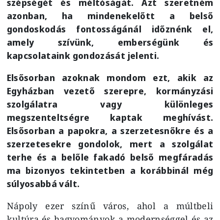
szépségét és méltóságát. Azt szeretném
azonban, ha mindenekelőtt a belső
gondoskodás fontosságánál időznénk el,
amely szívünk, emberségünk és
kapcsolataink gondozását jelenti.
Elsősorban azoknak mondom ezt, akik az
Egyházban vezető szerepre, kormányzási
szolgálatra vagy különleges
megszenteltségre kaptak meghívást.
Elsősorban a papokra, a szerzetesnőkre és a
szerzetesekre gondolok, mert a szolgálat
terhe és a belőle fakadó belső megfáradás
ma bizonyos tekintetben a korábbinál még
súlyosabbá vált.
Nápoly ezer színű város, ahol a múltbeli
kultúra és hagyományok a modernséggel és az