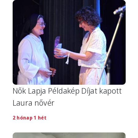
Image
Nők Lapja Példakép Díjat kapott
Laura nővér
2 hónap 1 hét
Image